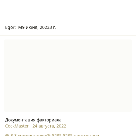
Egor:TM
9 июня, 2023
3 г.
Документация факториала
Документация факториала
CockMaster
·
24 августа, 2022
3 комментария
5235 просмотров