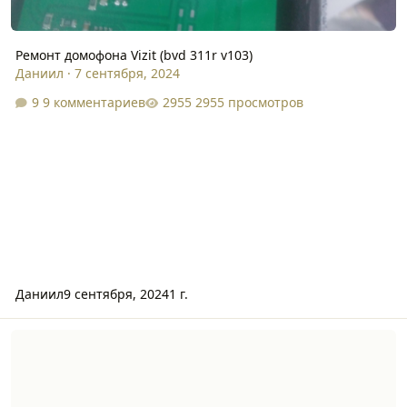
Ремонт домофона Vizit (bvd 311r v103)
Даниил
·
7 сентября, 2024
9 комментариев
2955 просмотров
Даниил
9 сентября, 2024
1 г.
Mafare Classic