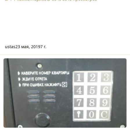
ustas
23 мая, 2019
7 г.
День Добрый.подскажите С Чего Начать,читал Форум Не Помогл