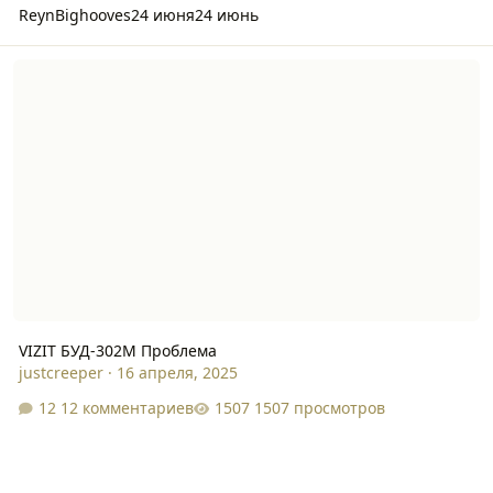
ReynBighooves
24 июня
24 июнь
VIZIT БУД-302М Проблема
VIZIT БУД-302М Проблема
justcreeper
·
16 апреля, 2025
12 комментариев
1507 просмотров