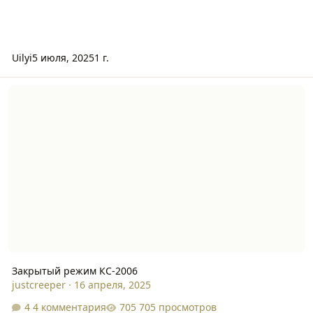
Uilyi
5 июля, 2025
1 г.
Закрытый режим КС-2006
Закрытый режим КС-2006
justcreeper
·
16 апреля, 2025
4 комментария
705 просмотров