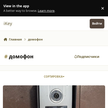
Перейти к содержанию
View in the app
×
Di
A better way to browse.
Learn more
.
iKey
Войти
Главная
домофон
#
домофон
Подписчики
СОРТИРОВКА
Копирование mifare на домофоне socol