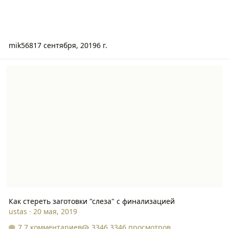
mik568
17 сентября, 2019
6 г.
Как стереть заготовки "слеза" с финализацией
Как стереть заготовки "слеза" с финализацией
ustas
·
20 мая, 2019
7 комментариев
3346 просмотров