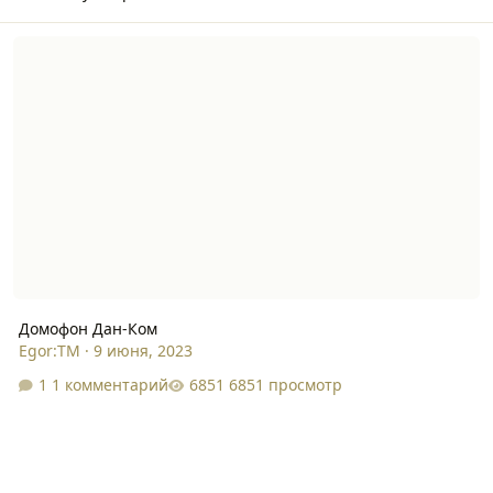
Домофон Дан-Ком
Домофон Дан-Ком
Egor:TM
·
9 июня, 2023
1 комментарий
6851 просмотр