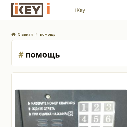
Перейти к содержанию
iKey
Главная
помощь
#
помощь
День Добрый.подскажите С Чего Начать,читал Форум Не 