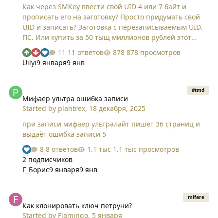
Как через SMKey ввести свой UID 4 или 7 байт и
прописать его на заготовку? Просто придумать свой
UID и записать? Заготовка с перезаписываемым UID.
ПС. Или купить за 50 тыщ миллионов рублей этот
дубликатор без возможности записывать свои UID?
11 ответов
878 просмотров
Хм.......
Uilyi
9 января
9 янв
Мифаер ультра ошибка записи
#tmd
Мифаер ультра ошибка записи
Started by
plantrex
,
18 декабря, 2025
при записи мифаер ультралайт пишет 36 страниц и
выдаёт ошибка записи 5
8 ответов
1.1 тыс просмотров
2 подписчиков
Г_Борис
9 января
9 янв
Как клонировать ключ петруни?
mifare
Как клонировать ключ петруни?
Started by
Flamingo
,
5 января