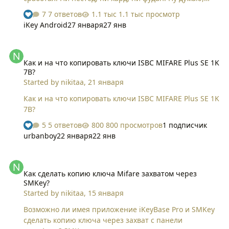
ладно. Поеду с смкеем. Но там та же беда. При
7 ответов
1.1 тыс просмотр
попытке снифить данные, выдает ошибку. Авто/
iKey Android
27 января
27 янв
сложные вообще не реагирует. Простые - что-то
дергает и пишет "Не удалось прочитать ни одного
Как и на что копировать ключи ISBC MIFARE Plus SE 1K 7B?
сектора оригинала". И без разницы, сколько ключей
Как и на что копировать ключи ISBC MIFARE Plus SE 1K
выставляешь. Сак и атоа как в обычном классике.
7B?
Может кто-то встречал такие системы?
Started by
nikitaa
,
21 января
Как и на что копировать ключи ISBC MIFARE Plus SE 1K
7B?
5 ответов
800 просмотров
1 подписчик
urbanboy
22 января
22 янв
Как сделать копию ключа Mifare захватом через SMKey?
Как сделать копию ключа Mifare захватом через
SMKey?
Started by
nikitaa
,
15 января
Возможно ли имея приложение iKeyBase Pro и SMKey
сделать копию ключа через захват с панели