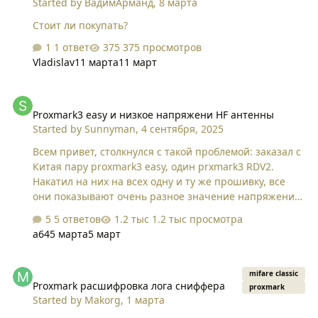
Started by
ВадимАрманд
,
8 марта
Стоит ли покупать?
1 ответ
375 просмотров
Vladislav
11 марта
11 март
Proxmark3 easy и низкое напряжени HF антенны
Proxmark3 easy и низкое напряжени HF антенны
Started by
Sunnyman
,
4 сентября, 2025
Всем привет, столкнулся с такой проблемой: заказал с
Китая пару proxmark3 easy, один prxmark3 RDV2.
Накатил на них на всех одну и ту же прошивку, все
они показывают очень разное значение напряжения
на HF антенне, проверял с помощью команды hw
5 ответов
1.2 тыс просмотра
tune. Лучшие показания на RDV2(у него антенна
a64
5 марта
5 март
внешняя), там показывает 30V, и снифферит он
взаимодествие Mf-ключа и пробки CP-Z2-MF очень
Proxmark расшифровка лога сниффера
неплохо. Далее идёт easy у которого 16V на HF
mifare classic
Proxmark расшифровка лога сниффера
антенне, он снифферит уже похуже, надо подгадывать
proxmark
Started by
Makorg
,
1 марта
с расположением MF-ключа относительно prox'a, но в
целом сниффинг тоже удаётся. Совсем же беда