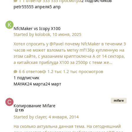
1 ответ
533 просмотра
2 подписчиков
petr5555
5 апреля
5 апр
NfcMaker vs Icopy X100
NfcMaker vs Icopy X100
Started by
kolobok
,
10 июня, 2025
Хотел спросить у @Pavel почему NfcMaker в течении 3
часов не может взломать метку mf136p купленную на
этом сайте, с указанием криптоключа А от 14 сектора,
а китайская приблуда X100 за 2500р с теми же
условиями ломает за 1 минуту полностью? Это какое-
6 ответов
1.2 тыс просмотров
то преднамеренное "отупление" софта или же опять и
1 подписчик
тут китайцы обошли?
MAYAK
24 марта
24 март
Копирование Mifare
mifare
Копирование Mifare
135
Started by
clayer
,
4 января, 2014
На сколько актуальна данная тема. На сегодняшний