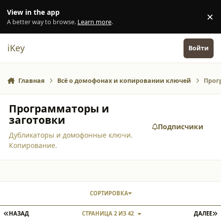
Перейти к содержанию
View in the app
×
Di
A better way to browse.
Learn more
.
iKey
Войти
Главная
Всё о домофонах и копировании ключей
Прог
Программаторы и
заготовки
Подписчики
Дубликаторы и домофонные ключи.
Копирование.
СОРТИРОВКА
ПЕРВАЯ СТРАНИЦА
П
НАЗАД
СТРАНИЦА 2 ИЗ 42
ДАЛЕЕ