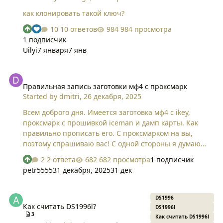
как клонировать такой ключ?
10 ответов
984 просмотра
1 подписчик
Uilyi
7 января
7 янв
Правильная запись заготовки мф4 с проксмарк
Правильная запись заготовки мф4 с проксмарк
Started by
dmitri
,
26 декабря, 2025
Всем доброго дня. Имеется заготовка мф4 с ikey,
проксмарк с прошивкой iceman и дамп карты. Как
правильно прописать его. С проксмарком на вы,
поэтому спрашиваю вас! С одной стороны я думаю
одной командой -restore dump.bin, а с другой сначала
2 ответа
682 просмотра
1 подписчик
- csetuid потом restore ?! Раньше писал другими
petr5555
31 декабря, 2025
31 дек
девайсами, но в наличии остался только проксмарк.
Благодарю заранее за помощь
Как считать DS1996l?
DS1996
Как считать DS1996l?
DS1996l
3
Как считать DS1996l