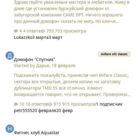
Здравствуйте уважаемые мастера и любители. Живу в
происходит со вторым easy, у него около 6.0V на HF
доме где установлен буржуйский домофон от
антенне, получать данные со сниффинга получается,
забугорской компании CAME BPT. Ничего хорошего
но они…
про данный домофон сказать не могу. Но ключи
копируются на раз два путем копирования UID на
4 ответа
753 просмотра
любую болванку где это можно сделать. вот
Lukazzko
3 марта
3 март
информация родного ключа UID 17330240 копируй и
проблем не знай. Причем УК продает оригинальные
Домофон "Спутник"
метки за 1000 рублей. Поэтому был смысл
mifare nfc classic
Домофон "Спутник"
заморочиться. [usb] pm3 --> hf search [-] Searching for
Started by
Дарья
,
18 февраля
ISO14443-A tag... [=] ---------- ISO14443-A Information ----
------ [+] UID: 17 33 02 40 ( ONUID, re-used ) [+] ATQA: 00
Подскажите пожалуйста, принесли чип Mifare Classic,
04 [+] SAK: 08 [2] [+] Possible types: [+] MIFARE Classic
сектора все открытые, делаем копию на заготовку
1K [=] [=] Proprietary …
дубликаторм TMD 5S всё отлично. Клиент
возвращается говорит, что не открывает. Проверяем,
информация идентична. Едем на адрес с прибором
10 ответов
915 просмотров
1 подписчик
SMKey. Домофон Спутник. Делаем всё по шагово, что
petr5555
20 февраля
20 февр
предлагает приложение, доходим до захвата не чего
не происходит, если долго держать на захвате на
Фитнес клуб Aquastar
против домофона просто открывает дверь, сам SMKey
Фитнес клуб Aquastar
при этом просто молчит и горит зелёным светом.