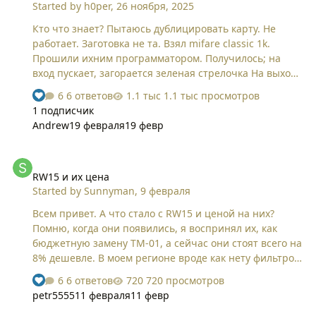
Started by
h0per
,
26 ноября, 2025
Писали на заготовки Mifare Zero, попробовали на UID
7бaйт прибом TMD 5S тоже не работает. Пришли
Кто что знает? Пытаюсь дублицировать карту. Не
люди с другого адреса, всё тоже самое.
работает. Заготовка не та. Взял mifare classic 1k.
Прошили ихним программатором. Получилось; на
вход пускает, загорается зеленая стрелочка На выход
что то пытается, но потом красный крестик Ящики в
6 ответов
1.1 тыс просмотров
раздевалке тоже не закрываются. Такое впечатление
1 подписчик
что пытается что то записать, и не получается. Если
Andrew
19 февраля
19 февр
флипером прошивать, то также выходит. Что за
пропускная система там, какой тип NFC карт
RW15 и их цена
используется?
RW15 и их цена
Started by
Sunnyman
,
9 февраля
Всем привет. А что стало с RW15 и ценой на них?
Помню, когда они появились, я воспринял их, как
бюджетную замену TM-01, а сейчас они стоят всего на
8% дешевле. В моем регионе вроде как нету фильтров
на CYFRAL и TM2002, но на RW1990 не всегда
6 ответов
720 просмотров
получается сделать заготовку, может кто подскажет
petr5555
11 февраля
11 февр
более дешевую заготовку?