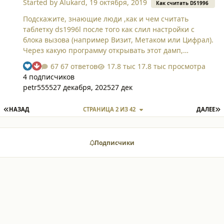
Started by
Alukard
,
19 октября, 2019
Как считать DS1996
Подскажите, знающие люди ,как и чем считать
таблетку ds1996l после того как слил настройки с
блока вызова (например Визит, Метаком или Цифрал).
Через какую программу открывать этот дамп,
подойдёт ли для этого Домофон-конфигуратор? Есть
67 ответов
17.8 тыс просмотра
ли отличия в дампе слитом напрямую с eeprom и
4 подписчиков
через лузу считывателя? Можно ли считать
petr5555
27 декабря, 2025
27 дек
настройки с ds1996l следующими приборами:
программатор 24cxx, Pickit 3, дубликатор keymaster 3rf
ПЕРВАЯ СТРАНИЦА
П
НАЗАД
СТРАНИЦА 2 ИЗ 42
ДАЛЕЕ
? Как и чем считать данные с бесконтактной метки
ds1996 (и как она правильно называется)?
Подписчики