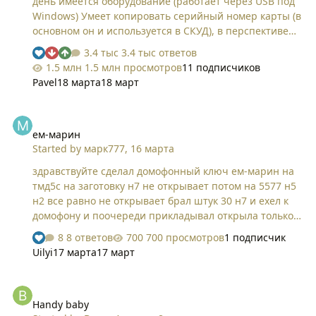
день имеется оборудование (работает через USB под
Windows) Умеет копировать серийный номер карты (в
основном он и используется в СКУД), в перспективе
можно реализовать копирование секторов.
3.4 тыс ответов
Единственное цена заготовки пока кусается 200 руб.
1.5 млн просмотров
11 подписчиков
Pavel
18 марта
18 март
ем-марин
ем-марин
Started by
марк777
,
16 марта
здравствуйте сделал домофонный ключ ем-марин на
тмд5с на заготовку н7 не открывает потом на 5577 н5
н2 все равно не открывает брал штук 30 н7 и ехел к
домофону и поочереди прикладывал открыла только
1шт и то проработала 3 месяца потом ездил еще раз
8 ответов
700 просмотров
1 подписчик
так и не сделал ключ дом старый домофон меняли не
Uilyi
17 марта
17 март
известно когда я уже забыл про это но появился еще
один дом такая еще проблема кто сталкивался
Handy baby
подскажите решение
Handy baby