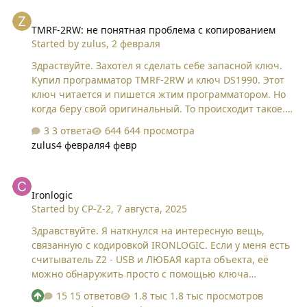
TMRF-2RW: не понятная проблема с копированием
TMRF-2RW: не понятная проблема с копированием
Started by
zulus
,
2 февраля
Здраствуйте. Захотел я сделать себе запасной ключ.
Купил программатор TMRF-2RW и ключ DS1990. Этот
ключ читается и пишется жтим программатором. Но
когда беру свой оригинальный. То происходит такое.
Оригинал читаетсся. Показывает код. А купленный
3 ответа
644 просмотра
записать не может. Пишет ошибка. Как такое может
zulus
4 февраля
4 февр
быть если купленный он читает и пишет нормально?
Спасибо.
Ironlogic
Ironlogic
Started by
CP-Z-2
,
7 августа, 2025
Здравствуйте. Я наткнулся на интересную вещь,
связанную с кодировкой IRONLOGIC. Если у меня есть
считыватель Z2 - USB и ЛЮБАЯ карта объекта, её
можно обнаружить просто с помощью ключа
Proxmark3. Я кодирую считыватель картой объекта, на
15 ответов
1.8 тыс просмотров
Proxmark3, ввожу команду HF 14a sniff -r -c ---, затем