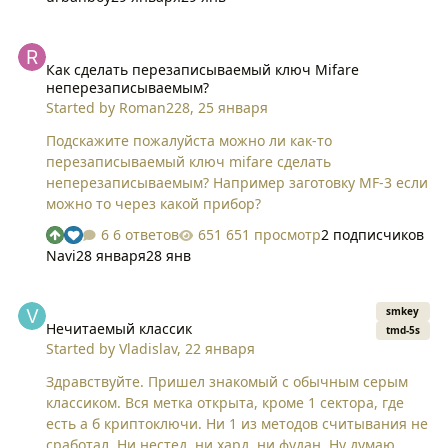
Как сделать перезаписываемый ключ Mifare неперезаписывае
Как сделать перезаписываемый ключ Mifare
неперезаписываемым?
Started by
Roman228
,
25 января
Подскажите пожалуйста можно ли как-то
перезаписываемый ключ mifare сделать
неперезаписываемым? Например заготовку MF-3 если
можно то через какой прибор?
6 ответов
651 просмотр
2 подписчиков
Navi
28 января
28 янв
Нечитаемый классик
smkey
Нечитаемый классик
tmd-5s
Started by
Vladislav
,
22 января
Здравствуйте. Пришел знакомый с обычным серым
классиком. Вся метка открыта, кроме 1 сектора, где
есть а б криптоключи. Ни 1 из методов считывания не
сработал. Ни нестед, ни хард, ни фудан. Ну думаю,