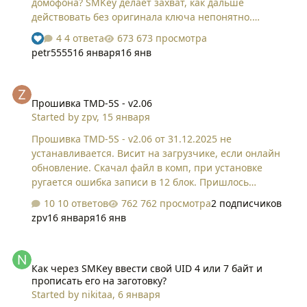
домофона? SMKey делает захват, как дальше
действовать без оригинала ключа непонятно.
Подскажите? Это вообще возможно?
4 ответа
673 просмотра
petr5555
16 января
16 янв
Прошивка TMD-5S - v2.06
Прошивка TMD-5S - v2.06
Started by
zpv
,
15 января
Прошивка TMD-5S - v2.06 от 31.12.2025 не
устанавливается. Висит на загрузчике, если онлайн
обновление. Скачал файл в комп, при установке
ругается ошибка записи в 12 блок. Пришлось
вернуться на 2.05. Дубликатор исправен 100%.
10 ответов
762 просмотра
2 подписчиков
Подозрительно, что в окне о прошивке 2.06 вместо
zpv
16 января
16 янв
списка изменений пустое окно. У всех так?
Как через SMKey ввести свой UID 4 или 7 байт и прописать его 
Как через SMKey ввести свой UID 4 или 7 байт и
прописать его на заготовку?
Started by
nikitaa
,
6 января