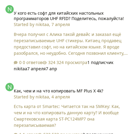
У кого есть софт для китайских настольных программаторов UHF
У кого есть софт для китайских настольных
программаторов UHF RFID? Поделитесь, пожалуйста!
Started by
nikitaa
,
7 апреля
Вчера получил с Алика такой девайс и заказал ещё
перезаписываемые UHF стикеры. Китаец продавец
предоставил софт, но на китайском языке. Я вроде
разобрался, но неудобно. Сегодня позвонил клиенту,
кому нужен был дубликат UHF стикера, я успешно
0 ответов
324 просмотра
1 подписчик
сделал дубликат на стикер с Алика, клиент остался
nikitaa
7 апреля
7 апр
очень доволен) Записывал EPC. Поделитесь у кого есть
рабочий и нормальный софт, желательно на
Как, чем и на что копировать MF Plus X 4k?
английском? Заранее спасибо!
Как, чем и на что копировать MF Plus X 4k?
Started by
nikitaa
,
4 апреля
Есть карта от Smartec: Читается так на SMKey: Как,
чем и на что копировать данную карту? И вообще
Смартековская карта ST-PC124MP7 она
перезаписываемая?