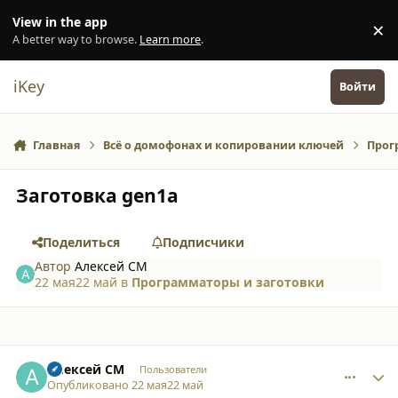
Перейти к содержанию
View in the app
×
Di
A better way to browse.
Learn more
.
iKey
Войти
Главная
Всё о домофонах и копировании ключей
Прог
Заготовка gen1a
Поделиться
Подписчики
Автор
Алексей СМ
22 мая
22 май
в
Программаторы и заготовки
comment_65862
Author stats
Алексей СМ
Пользователи
Опубликовано
22 мая
22 май