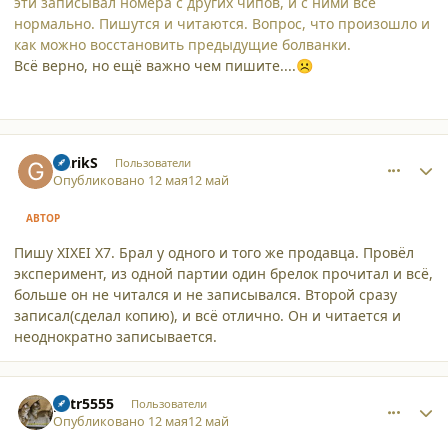
эти записывал номера с других чипов, и с ними всё
нормально. Пишутся и читаются. Вопрос, что произошло и
как можно восстановить предыдущие болванки.
Всё верно, но ещё важно чем пишите....
☹️
comment_65828
Author stats
GarikS
Пользователи
Опубликовано
12 мая
12 май
АВТОР
Пишу XIXEI X7. Брал у одного и того же продавца. Провёл
эксперимент, из одной партии один брелок прочитал и всё,
больше он не читался и не записывался. Второй сразу
записал(сделал копию), и всё отлично. Он и читается и
неоднократно записывается.
comment_65829
Author stats
petr5555
Пользователи
Опубликовано
12 мая
12 май