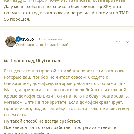
Каким дубликатором получится записать? Есть варианты?
Да у меня, собственно, сначала был кеймастер 3RF, в то
время я этот код в заготовках и встретил. А потом я на TMD
5S перешел.
comment_65841
Author stats
petr5555
Пользователи
Опубликовано
14 мая
14 май
1 час назад, Uilyi сказал:
Есть достаточно простой способ проверить эти заготовки,
которые ваш прибор не читает совсем. Сходите к
ближайшему домофону, который работает с ключами Em-
Marin, и приложите к считывателю любой из этих ключей.
Кроме домофонов Визит, они на него не будут реагировать.
Метаком, Элтис в приоритете. Если домофон среагирует,
пропиликает, выдаст ошибку - то значит ключ живой, и код
в нём есть.
Ну такой способ не всегда сработает.
Всё зависит от того как работает программа чтения в
конкретном домофоне....