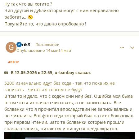
Ну так что вы хотите ?
Чип другой и дубликаторы могут с ним неправильно
работать...
☹️
Покупайте то, что давно опробовано !
comment_65834
Author stats
GarikS
Пользователи
Опубликовано
14 мая
14 май
АВТОР
В 12.05.2026 в 22:55, urbanboy сказал:
5200 изначально идут без кода - так что пока их не
записать - читаться совсем не будут
В том то и дело, что с кодом они или без. Ошибка моя была
в том что я их начал считывать, а не записывать. Все
болванки что я прочитал впоследствии не записывались и
не читались. Вот фото кода который был на всех болванках
при первом чтении. Зато те болванки которые прошли
сначала запись, читаются и пишутся неоднократно.