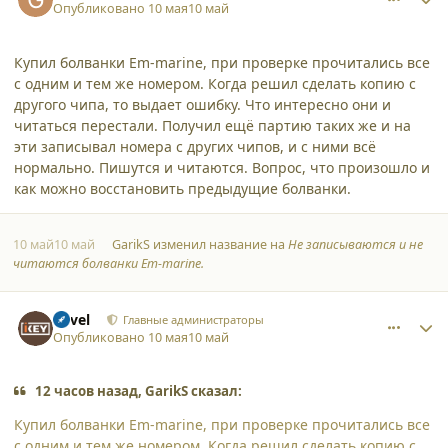
Опубликовано
10 мая
10 май
Купил болванки Em-marine, при проверке прочитались все
с одним и тем же номером. Когда решил сделать копию с
другого чипа, то выдает ошибку. Что интересно они и
читаться перестали. Получил ещё партию таких же и на
эти записывал номера с других чипов, и с ними всё
нормально. Пишутся и читаются. Вопрос, что произошло и
как можно восстановить предыдущие болванки.
10 май
10 май
GarikS
изменил название на
Не записываются и не
читаются болванки Em-marine.
comment_65823
Author stats
Pavel
Главные администраторы
Опубликовано
10 мая
10 май
12 часов назад, GarikS сказал:
Купил болванки Em-marine, при проверке прочитались все
с одним и тем же номером. Когда решил сделать копию с