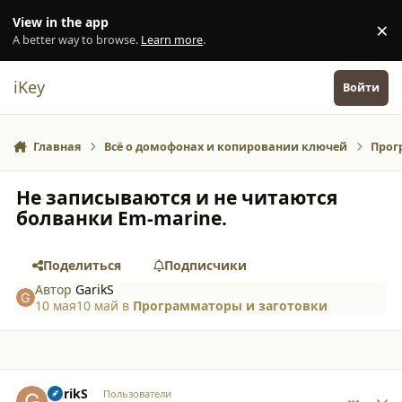
Перейти к содержанию
View in the app
×
Di
A better way to browse.
Learn more
.
iKey
Войти
Главная
Всё о домофонах и копировании ключей
Прог
Не записываются и не читаются
болванки Em-marine.
Поделиться
Подписчики
Автор
GarikS
10 мая
10 май
в
Программаторы и заготовки
comment_65820
Author stats
GarikS
Пользователи