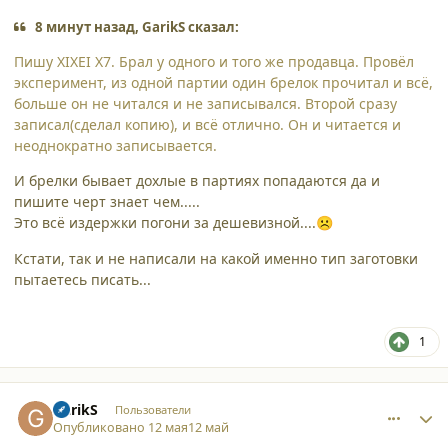
8 минут назад, GarikS сказал:
Пишу XIXEI X7. Брал у одного и того же продавца. Провёл
эксперимент, из одной партии один брелок прочитал и всё,
больше он не читался и не записывался. Второй сразу
записал(сделал копию), и всё отлично. Он и читается и
неоднократно записывается.
И брелки бывает дохлые в партиях попадаются да и
пишите черт знает чем.....
Это всё издержки погони за дешевизной....
☹️
Кстати, так и не написали на какой именно тип заготовки
пытаетесь писать...
1
comment_65830
Author stats
GarikS
Пользователи
Опубликовано
12 мая
12 май