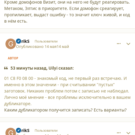
Кроме домофонов Визит, они на него не будут реагировать.
Метаком, Элтис в приоритете. Если домофон среагирует,
пропиликает, выдаст ошибку - то значит ключ живой, и код
в нём есть.
comment_65838
Author stats
GarikS
Пользователи
Опубликовано
14 мая
14 май
АВТОР
53 минуты назад, Uilyi сказал:
01 C8 F0 08 00 - знакомый код, не первый раз встречаю. И
именно в этом значении - при считывании "пустых"
заготовок. Никаких проблем потом с записью не наблюдал.
Лично моё мнение - все проблемы исключительно в вашем
дубликаторе.
Каким дубликатором получится записать? Есть варианты?
comment_65839
Author stats
GarikS
Пользователи