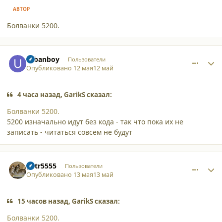
АВТОР
Болванки 5200.
comment_65832
Author stats
urbanboy
Пользователи
Опубликовано
12 мая
12 май
4 часа назад, GarikS сказал:
Болванки 5200.
5200 изначально идут без кода - так что пока их не
записать - читаться совсем не будут
comment_65833
Author stats
petr5555
Пользователи
Опубликовано
13 мая
13 май
15 часов назад, GarikS сказал:
Болванки 5200.