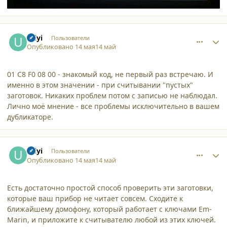
comment_65836
Author stats
Uilyi
Пользователи
Опубликовано
14 мая
14 май
01 C8 F0 08 00 - знакомый код, не первый раз встречаю. И
именно в этом значении - при считывании "пустых"
заготовок. Никаких проблем потом с записью не наблюдал.
Лично моё мнение - все проблемы исключительно в вашем
дубликаторе.
comment_65837
Author stats
Uilyi
Пользователи
Опубликовано
14 мая
14 май
Есть достаточно простой способ проверить эти заготовки,
которые ваш прибор не читает совсем. Сходите к
ближайшему домофону, который работает с ключами Em-
Marin, и приложите к считывателю любой из этих ключей.