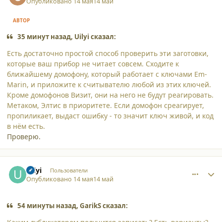
Опубликовано
14 мая
14 май
АВТОР
35 минут назад, Uilyi сказал:
Есть достаточно простой способ проверить эти заготовки,
которые ваш прибор не читает совсем. Сходите к
ближайшему домофону, который работает с ключами Em-
Marin, и приложите к считывателю любой из этих ключей.
Кроме домофонов Визит, они на него не будут реагировать.
Метаком, Элтис в приоритете. Если домофон среагирует,
пропиликает, выдаст ошибку - то значит ключ живой, и код
в нём есть.
Проверю.
comment_65840
Author stats
Uilyi
Пользователи
Опубликовано
14 мая
14 май
54 минуты назад, GarikS сказал: