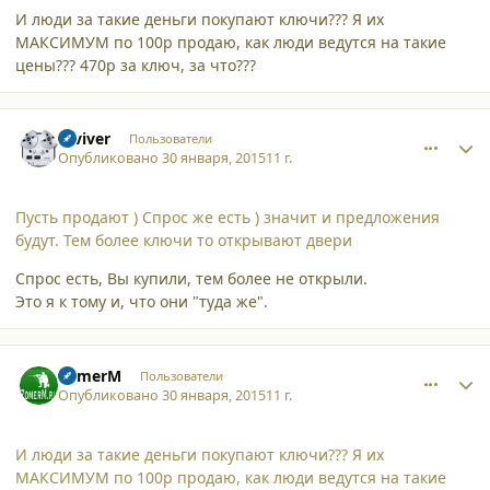
И люди за такие деньги покупают ключи??? Я их
МАКСИМУМ по 100р продаю, как люди ведутся на такие
цены??? 470р за ключ, за что???
comment_12907
Author stats
reviver
Пользователи
Опубликовано
30 января, 2015
11 г.
Пусть продают ) Спрос же есть ) значит и предложения
будут. Тем более ключи то открывают двери
Спрос есть, Вы купили, тем более не открыли.
Это я к тому и, что они "туда же".
comment_12908
Author stats
ZomerM
Пользователи
Опубликовано
30 января, 2015
11 г.
И люди за такие деньги покупают ключи??? Я их
МАКСИМУМ по 100р продаю, как люди ведутся на такие