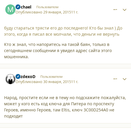
comment_12902
Author stats
michael
Пользователи
Опубликовано
29 января, 2015
11 г.
буду стараться трясти его до последнего! Кто бы знал ) До
этого, когда я писал все молчали, что деньги не вернуть
Кто ж знал, что напоритесь на такой баян, только в
сегодняшнем сообщении я увидел адрес сайта этого
мошенника.
comment_12903
Author stats
VezdexoD
Пользователи
Опубликовано
30 января, 2015
11 г.
Народ, простите если не в тему но подскажите пожалуйста,
может у кого есть код ключа для Питера по проспекту
Героев, именно Героев, там Eltis, ключ 3C00D254A0 не
подходит
comment_12904
Author stats