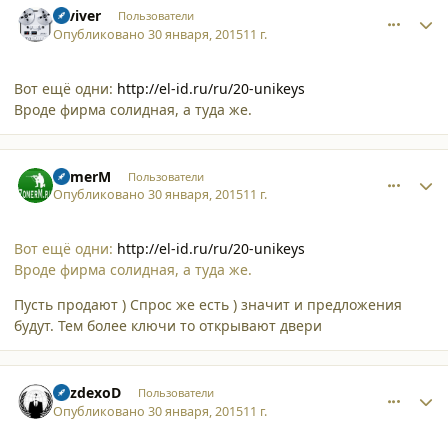
reviver
Пользователи
Опубликовано
30 января, 2015
11 г.
Вот ещё одни:
http://el-id.ru/ru/20-unikeys
Вроде фирма солидная, а туда же.
comment_12905
Author stats
ZomerM
Пользователи
Опубликовано
30 января, 2015
11 г.
Вот ещё одни:
http://el-id.ru/ru/20-unikeys
Вроде фирма солидная, а туда же.
Пусть продают ) Спрос же есть ) значит и предложения
будут. Тем более ключи то открывают двери
comment_12906
Author stats
VezdexoD
Пользователи
Опубликовано
30 января, 2015
11 г.