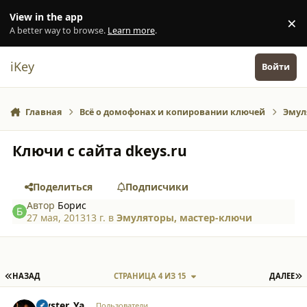
Перейти к содержанию
View in the app
×
Di
A better way to browse.
Learn more
.
iKey
Войти
Главная
Всё о домофонах и копировании ключей
Эмул
Ключи с сайта dkeys.ru
Поделиться
Подписчики
Автор
Борис
27 мая, 2013
13 г.
в
Эмуляторы, мастер-ключи
ПЕРВАЯ СТРАНИЦА
П
НАЗАД
СТРАНИЦА 4 ИЗ 15
ДАЛЕЕ
comment_12799
Author stats
Myster_Ya
Пользователи