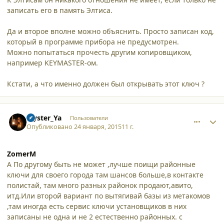
записать его в память Элтиса.
Да и второе вполне можно объяснить. Просто записан код,
который в программе прибора не предусмотрен.
Можно попытаться прочесть другим копировщиком,
например KEYMASTER-ом.
Кстати, а что именно должен был открывать этот ключ ?
comment_12830
Author stats
Myster_Ya
Пользователи
Опубликовано
24 января, 2015
11 г.
ZomerM
А По другому быть не может ,лучше поищи районные
ключи для своего города там шансов больше,в контакте
полистай, там много разных районок продают,авито,
итд.Или второй вариант по вытягивай базы из метакомов
,там иногда есть сервис ключи установщиков в них
записаны не одна и не 2 естественно районных. с