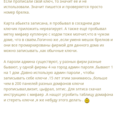
Если прописали свой ключ, то значит её и не
использовали. Значит пишется и проверяется просто
номер брелка.
Карта абьекта записана, я пробывал в соседнем дом
ключик приложить нереагирует. А также ещё пробывал
метку мифаер купленую с кодом тоже молчит,что в чужом
доме, что в сваём.Логично же ,если уменя мешок брелков и
они все промаркированы фирмой для данного дома их
можно записывать ,как обычные ключи.
А пароли админа существуют, у разных фирм разные
бывают, у одной фирмы 4 на город админ пароля ,бывают 1
на 1 дом .Давно использую админ пароли , чтобы
записывать себе ключи .15 лет этим занимаюсь ,больше
чем в 200 панелей разных домфонов ключи
прописывал,визит, цыфрал, элтис. Для элтиса скачал
инструкцию с мифаер .А нащот угробить таблицу домафона
и стереть ключи ,я же небуду этого делать .