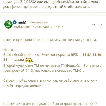
помощью Z-2 RS232 или им подобным.Можно найти много
домофонов где пароль стандартный чтобы залезать ,
comment_12833
Author stats
ZomerM
Пользователи
Опубликовано
24 января, 2015
11 г.
с волги приехали ключи по элтису, позже скажу что там.
Итого....
Волшебный ключик от Элтисов формата RFID --
56 5A 11 40
BE ----- лажа
Второй чудо ключ ТМ не читается ТМДешкой.... Болванка с
гравировкой 1113, насколько я понял, это ТМ-01.
Сегодня пойду снимать кино, как не работают эти ключи,
что бы вернули деньги )
Кстати, а что именно должен был открывать этот ключ ?