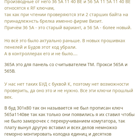
Производные от него 36 5A 11 40 BE и 56 5A 11 5A 11 40 BE
относятся к RF ключам,
так как при чтении проверяются эти 2 старших байта на
принадлежнсть брелка именно фирме Визит.
Причём 36 5А - это старый вариант, а 56 5А - более новый.
Но всё это было актуально раньше. В новых прошивках
пенелей и Будов этот код убрали.
А в контроллерах его и не было....
365А это для панель со считывателем ТМ. Прокси 565А и
565В.
У нас нет таких БУД с буквой К, поэтому нет возможности
проверить, да оно это и не нужно. Все эти ключи прошлый
век.
В буд 301к80 так он называется не был прописан ключ
565а1140ве так как только они появились я их ставил чтобы
не было заморочек с перекручиванием комутатора, так
плату вынул другую вставил и всех делов немножко
геморно монтировать колодка единиц и десятков