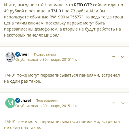
И что, выгодно это? Напомню, что
RFID OTP
сейчас идут по
49 рублей в рознице, а
TM-01
по 73 рубля. Или Вы
используете обычные RW1990 и T5577? Но ведь тогда грош
цена таким ключам, поскольку первые могут быть
перезаписаны домофоном, а вторые не будут работать на
некоторых панелях Цифрал.
comment_12910
Author stats
reviver
Пользователи
Опубликовано
30 января, 2015
11 г.
ТМ-01 тоже могут перезаписываться панелями, встречал
не один раз такое.
comment_12911
Author stats
michael
Пользователи
Опубликовано
30 января, 2015
11 г.
ТМ-01 тоже могут перезаписываться панелями, встречал
не один раз такое.