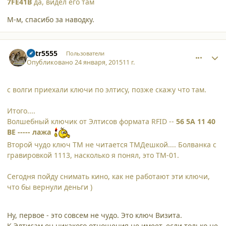
7FE41B
да, видел его там
М-м, спасибо за наводку.
comment_12828
Author stats
petr5555
Пользователи
Опубликовано
24 января, 2015
11 г.
с волги приехали ключи по элтису, позже скажу что там.
Итого....
Волшебный ключик от Элтисов формата RFID --
56 5A 11 40
BE ----- лажа
Второй чудо ключ ТМ не читается ТМДешкой.... Болванка с
гравировкой 1113, насколько я понял, это ТМ-01.
Сегодня пойду снимать кино, как не работают эти ключи,
что бы вернули деньги )
Ну, первое - это совсем не чудо. Это ключ Визита.
К Элтисам он никакого отношения не имеет, если только не