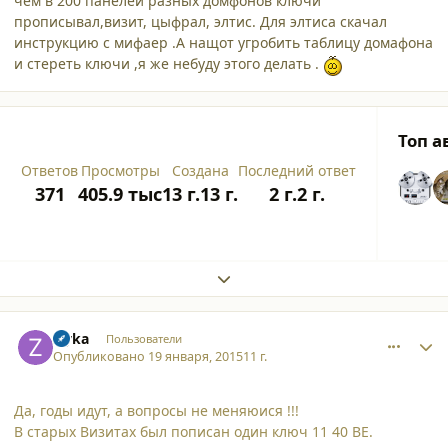
чем в 200 панелей разных домфонов ключи
прописывал,визит, цыфрал, элтис. Для элтиса скачал
инструкцию с мифаер .А нащот угробить таблицу домафона
и стереть ключи ,я же небуду этого делать .
Топ а
Ответов
Просмотры
Создана
Последний ответ
371
405.9 тыс
13 г.
13 г.
2 г.
2 г.
Expand topic overview
comment_12800
Author stats
zlyka
Пользователи
Опубликовано
19 января, 2015
11 г.
Да, годы идут, а вопросы не меняюися !!!
В старых Визитах был пописан один ключ 11 40 BE.