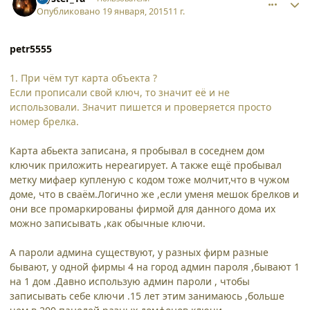
Опубликовано
19 января, 2015
11 г.
petr5555
1. При чём тут карта объекта ?
Если прописали свой ключ, то значит её и не
использовали. Значит пишется и проверяется просто
номер брелка.
Карта абьекта записана, я пробывал в соседнем дом
ключик приложить нереагирует. А также ещё пробывал
метку мифаер купленую с кодом тоже молчит,что в чужом
доме, что в сваём.Логично же ,если уменя мешок брелков и
они все промаркированы фирмой для данного дома их
можно записывать ,как обычные ключи.
А пароли админа существуют, у разных фирм разные
бывают, у одной фирмы 4 на город админ пароля ,бывают 1
на 1 дом .Давно использую админ пароли , чтобы
записывать себе ключи .15 лет этим занимаюсь ,больше