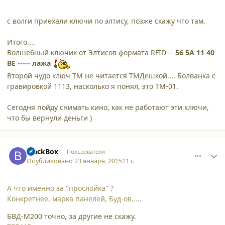
с волги приехали ключи по элтису, позже скажу что там.
Итого....
Волшебный ключик от Элтисов формата RFID --
56 5A 11 40
BE ----- лажа
Второй чудо ключ ТМ не читается ТМДешкой.... Болванка с
гравировкой 1113, насколько я понял, это ТМ-01.
Сегодня пойду снимать кино, как не работают эти ключи,
что бы вернули деньги )
comment_12824
Author stats
BlackBox
Пользователи
Опубликовано
23 января, 2015
11 г.
А что именно за "прослойка" ?
Конкретнее, марка панелей, Буд-ов.....
БВД-М200 точно, за другие не скажу.