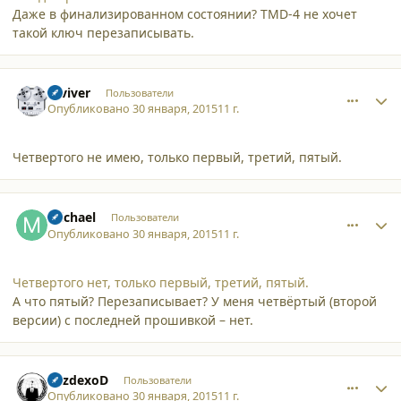
Даже в финализированном состоянии? TMD-4 не хочет
такой ключ перезаписывать.
comment_12912
Author stats
reviver
Пользователи
Опубликовано
30 января, 2015
11 г.
Четвертого не имею, только первый, третий, пятый.
comment_12913
Author stats
michael
Пользователи
Опубликовано
30 января, 2015
11 г.
Четвертого нет, только первый, третий, пятый.
А что пятый? Перезаписывает? У меня четвёртый (второй
версии) с последней прошивкой – нет.
comment_12914
Author stats
VezdexoD
Пользователи
Опубликовано
30 января, 2015
11 г.