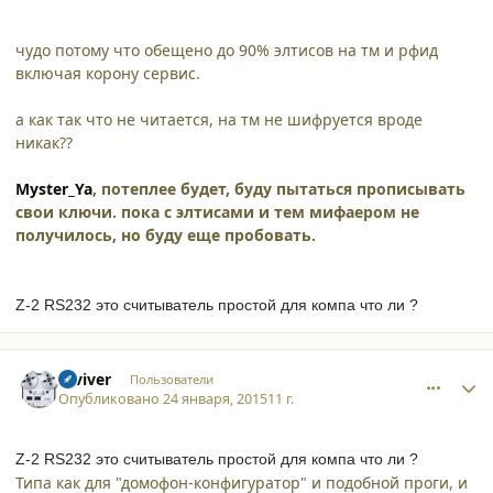
чудо потому что обещено до 90% элтисов на тм и рфид
включая корону сервис.
а как так что не читается, на тм не шифруется вроде
никак??
Myster_Ya
, потеплее будет, буду пытаться прописывать
свои ключи. пока с элтисами и тем мифаером не
получилось, но буду еще пробовать.
Z-2 RS232 это считыватель простой для компа что ли ?
comment_12834
Author stats
reviver
Пользователи
Опубликовано
24 января, 2015
11 г.
Z-2 RS232 это считыватель простой для компа что ли ?
Типа как для "домофон-конфигуратор" и подобной проги, и