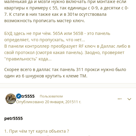
маленькая да и мозги нужно включать при монтаже если
квартиры к примеру с 55, так единицы с 0-9, а десятки с 0-
7. К стати в них также как и в 301м осутствовала
возможность прописать мастер ключ.
БУД здесь не при чём. 565А или 565В - это панель
определяет, что пропускать, что нет...
В панели контроллер преобразует RF ключ в Даллас либо в
свой протокол (смотря какая панель). Заодно, проверяет
"правильность" кода...
Скорее всего в даллас так панель 311 прокси нужно было
один из 6 шнурков крутить к клеме ТМ.
comment_12803
Author stats
petr5555
Пользователи
Опубликовано
20 января, 2015
11 г.
petr5555
1. При чём тут карта объекта ?