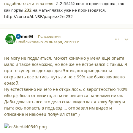
подобного считывателя.
Z-2
снят с производства, так
RS232
232
как порты
на мать-платах уже не производятся.
http://con.ru/il.NSF/pages/z2rs232
comment_12899
Author stats
ZomerM
Пользователи
Опубликовано
29 января, 2015
11 г.
Не могу не поделиться. Может конечно у меня еще опыта
мало и такое возможно, но все же не встречался с таким. Я
про те супер вездеходы для Элтис, которые должны
открывать все элтисы чуть ли не с 99% как было заявлено
волгой.
Ну естественно ничего не открылось, с вероятностью 100%
ибо рф была от визита, а тм не читается панелями никак
Дабы доказать все это дело снял видео как я хожу брожу и
пытаюсь попасть в подъезд.... отправил им видео и
описание и наконец получил ответ )