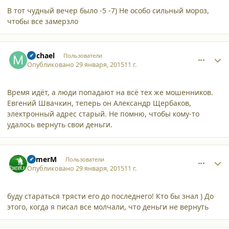
В тот чудный вечер было -5 -7) Не особо сильный мороз,
чтобы все замерзло
comment_12900
Author stats
michael
Пользователи
Опубликовано
29 января, 2015
11 г.
Время идёт, а люди попадают на всё тех же мошенников.
Евгений Швачкин, теперь он Александр Щербаков,
электронный адрес старый. Не помню, чтобы кому-то
удалось вернуть свои деньги.
comment_12901
Author stats
ZomerM
Пользователи
Опубликовано
29 января, 2015
11 г.
буду стараться трясти его до последнего! Кто бы знал ) До
этого, когда я писал все молчали, что деньги не вернуть