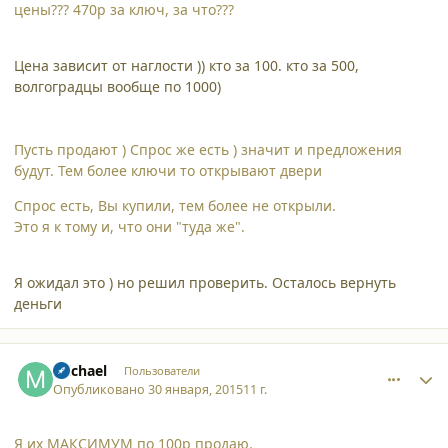
цены??? 470р за ключ, за что???
Цена зависит от наглости )) кто за 100. кто за 500,
волгоградцы вообще по 1000)
Пусть продают ) Спрос же есть ) значит и предложения
будут. Тем более ключи то открывают двери
Спрос есть, Вы купили, тем более не открыли.
Это я к тому и, что они "туда же".
Я ожидал это ) но решил проверить. Осталось вернуть
деньги
comment_12909
Author stats
michael
Пользователи
Опубликовано
30 января, 2015
11 г.
Я их МАКСИМУМ по 100р продаю.