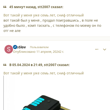
45 минут назад, stt2007 сказал:
Вот такой у меня уже семь лет, сниф отличный
вот такой был у меня , продал поигравшись , в поле не
удобно было , комп таскать , с телефоном по моему он по
отг не але
comment_53020
Author stats
StoSlov
Пользователи
Опубликовано
11 апреля, 2024
2 г.
В 05.04.2024 в 21:49, stt2007 сказал:
Вот такой у меня уже семь лет, сниф отличный