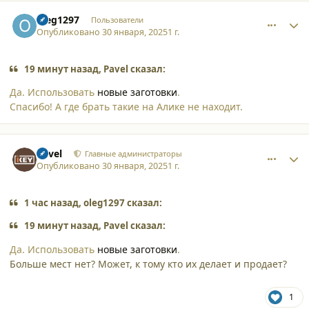
comment_59844
Author stats
oleg1297
Пользователи
Опубликовано
30 января, 2025
1 г.
19 минут назад, Pavel сказал:
Да. Использовать
новые заготовки
.
Спасибо! А где брать такие на Алике не находит.
comment_59845
Author stats
Pavel
Главные администраторы
Опубликовано
30 января, 2025
1 г.
1 час назад, oleg1297 сказал:
19 минут назад, Pavel сказал:
Да. Использовать
новые заготовки
.
Больше мест нет? Может, к тому кто их делает и продает?
1