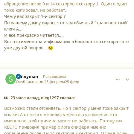
обращение после 0 и 14 секторов к сектору 1. Один в один
тоже копировал, не работает.
Чем у вас закрыт 1-й сектор ?
По вашему дампу видно, что там обычный "транспортный"
ключ A....
И всё прекрасно читается....
Вот что именно за информация в блоках этого сектора - это
уже другой вопрос....
☹️
comment_65551
Author stats
Sunnyman
Пользователи
Опубликовано
25 февраля
25 февр
23 часа назад, oleg1297 сказал:
Возможно стали отсеивать. Но 1 сектор у меня тоже закрыт
и ключ А от него я не знаю, у меня есть сомнения что
именно по этой причине может не работать. Потому как
RECTO приводил пример с лога снифера именно
обращение после 0 и 14 секторов к сектору 1. Один в один