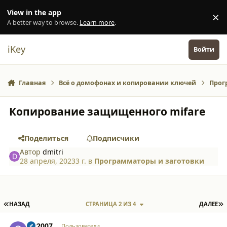
Перейти к содержанию
View in the app
×
Di
A better way to browse.
Learn more
.
iKey
Войти
Главная
Всё о домофонах и копировании ключей
Прог
Копирование защищенного mifare
Поделиться
Подписчики
Автор
dmitri
28 апреля, 2023
3 г.
в
Программаторы и заготовки
ПЕРВАЯ СТРАНИЦА
П
НАЗАД
СТРАНИЦА 2 ИЗ 4
ДАЛЕЕ
comment_52843
Author stats
stt2007
Пользователи