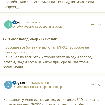
Спасибо, Павел! Я уже думал на эту тему, возможно она
назреет)))
comment_65506
Author stats
Uilyi
Пользователи
Опубликовано
12 февраля
12 февр
3 часа назад, oleg1297 сказал:
пробовал все болванки включая MF-3.2, домофон не
реагирует вообще.
Не нашел во всей этой истории ответ на один вопрос,
поэтому задам его: а на каком приборе вы заготовки
записывали?
comment_65509
Author stats
oleg1297
Пользователи
Опубликовано
13 февраля
13 февр
На разных, у меня их несколько, если только UID записать,
на ардуино могу (RC522), если что сложнее, работа с