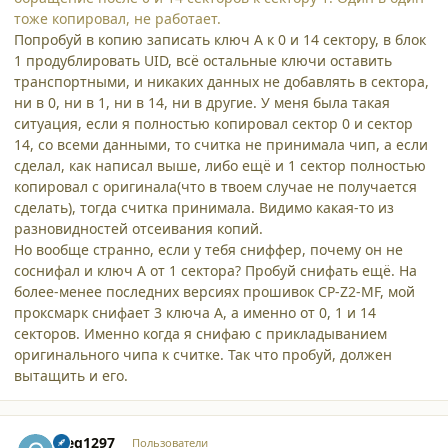
тоже копировал, не работает.
Попробуй в копию записать ключ А к 0 и 14 сектору, в блок
1 продублировать UID, всё остальные ключи оставить
транспортными, и никаких данных не добавлять в сектора,
ни в 0, ни в 1, ни в 14, ни в другие. У меня была такая
ситуация, если я полностью копировал сектор 0 и сектор
14, со всеми данными, то считка не принимала чип, а если
сделал, как написал выше, либо ещё и 1 сектор полностью
копировал с оригинала(что в твоем случае не получается
сделать), тогда считка принимала. Видимо какая-то из
разновидностей отсеивания копий.
Но вообще странно, если у тебя сниффер, почему он не
соснифал и ключ А от 1 сектора? Пробуй снифать ещё. На
более-менее последних версиях прошивок CP-Z2-MF, мой
проксмарк снифает 3 ключа А, а именно от 0, 1 и 14
секторов. Именно когда я снифаю с прикладыванием
оригинального чипа к считке. Так что пробуй, должен
вытащить и его.
comment_65552
Author stats
oleg1297
Пользователи