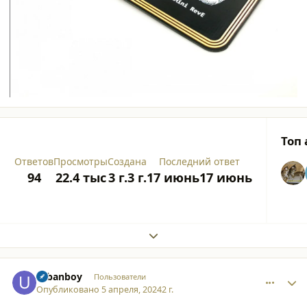
Топ
Ответов
Просмотры
Создана
Последний ответ
94
22.4 тыс
3 г.
3 г.
17 июнь
17 июнь
Expand topic overview
comment_52844
Author stats
urbanboy
Пользователи
Опубликовано
5 апреля, 2024
2 г.