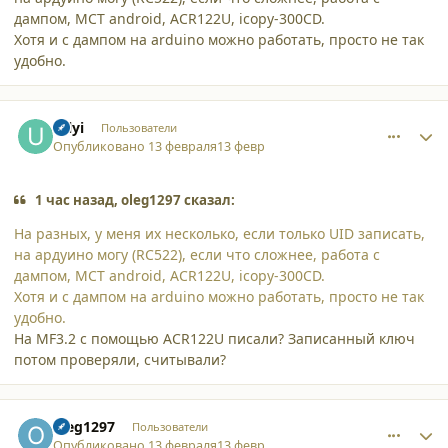
дампом, MСT android, ACR122U, icopy-300CD.
Хотя и с дампом на arduino можно работать, просто не так
удобно.
comment_65511
Author stats
Uilyi
Пользователи
Опубликовано
13 февраля
13 февр
1 час назад, oleg1297 сказал:
На разных, у меня их несколько, если только UID записать,
на ардуино могу (RC522), если что сложнее, работа с
дампом, MСT android, ACR122U, icopy-300CD.
Хотя и с дампом на arduino можно работать, просто не так
удобно.
На MF3.2 с помощью ACR122U писали? Записанный ключ
потом проверяли, считывали?
comment_65512
Author stats
oleg1297
Пользователи
Опубликовано
13 февраля
13 февр