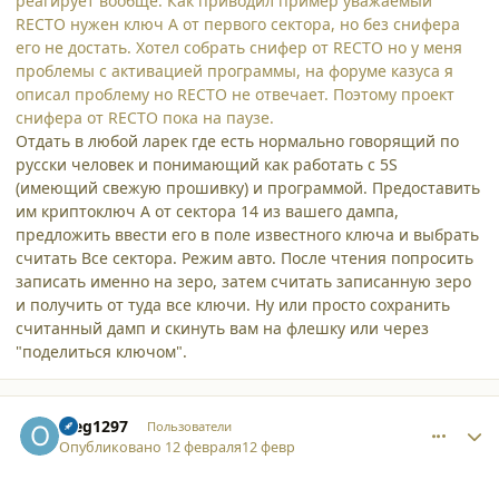
реагирует вообще. Как приводил пример уважаемый
RECTO нужен ключ A от первого сектора, но без снифера
его не достать. Хотел собрать снифер от RECTO но у меня
проблемы с активацией программы, на форуме казуса я
описал проблему но RECTO не отвечает. Поэтому проект
снифера от RECTO пока на паузе.
Отдать в любой ларек где есть нормально говорящий по
русски человек и понимающий как работать с 5S
(имеющий свежую прошивку) и программой. Предоставить
им криптоключ А от сектора 14 из вашего дампа,
предложить ввести его в поле известного ключа и выбрать
считать Все сектора. Режим авто. После чтения попросить
записать именно на зеро, затем считать записанную зеро
и получить от туда все ключи. Ну или просто сохранить
считанный дамп и скинуть вам на флешку или через
"поделиться ключом".
comment_65504
Author stats
oleg1297
Пользователи
Опубликовано
12 февраля
12 февр