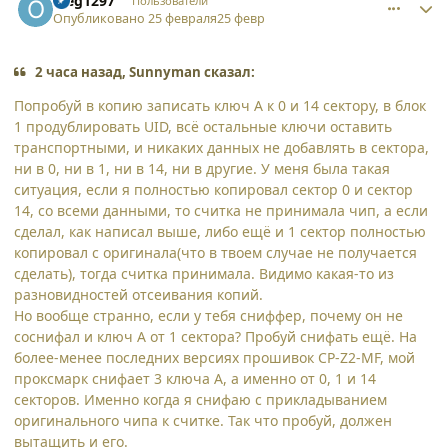
oleg1297
Пользователи
Опубликовано
25 февраля
25 февр
2 часа назад, Sunnyman сказал:
Попробуй в копию записать ключ А к 0 и 14 сектору, в блок
1 продублировать UID, всё остальные ключи оставить
транспортными, и никаких данных не добавлять в сектора,
ни в 0, ни в 1, ни в 14, ни в другие. У меня была такая
ситуация, если я полностью копировал сектор 0 и сектор
14, со всеми данными, то считка не принимала чип, а если
сделал, как написал выше, либо ещё и 1 сектор полностью
копировал с оригинала(что в твоем случае не получается
сделать), тогда считка принимала. Видимо какая-то из
разновидностей отсеивания копий.
Но вообще странно, если у тебя сниффер, почему он не
соснифал и ключ А от 1 сектора? Пробуй снифать ещё. На
более-менее последних версиях прошивок CP-Z2-MF, мой
проксмарк снифает 3 ключа А, а именно от 0, 1 и 14
секторов. Именно когда я снифаю с прикладыванием
оригинального чипа к считке. Так что пробуй, должен
вытащить и его.