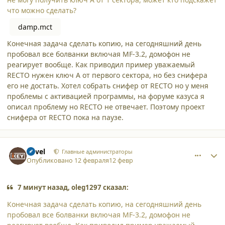
что можно сделать?
damp.mct
Конечная задача сделать копию, на сегодняшний день
пробовал все болванки включая MF-3.2, домофон не
реагирует вообще. Как приводил пример уважаемый
RECTO нужен ключ A от первого сектора, но без снифера
его не достать. Хотел собрать снифер от RECTO но у меня
проблемы с активацией программы, на форуме казуса я
описал проблему но RECTO не отвечает. Поэтому проект
снифера от RECTO пока на паузе.
comment_65503
Author stats
Pavel
Главные администраторы
Опубликовано
12 февраля
12 февр
7 минут назад, oleg1297 сказал:
Конечная задача сделать копию, на сегодняшний день
пробовал все болванки включая MF-3.2, домофон не