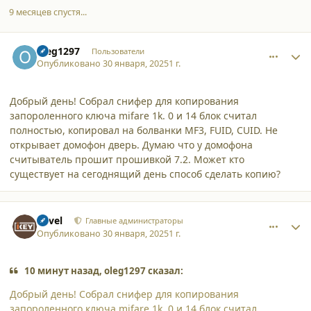
9 месяцев спустя...
comment_59840
Author stats
oleg1297
Пользователи
Опубликовано
30 января, 2025
1 г.
Добрый день! Собрал снифер для копирования
запороленного ключа mifare 1k. 0 и 14 блок считал
полностью, копировал на болванки MF3, FUID, CUID. Не
открывает домофон дверь. Думаю что у домофона
считыватель прошит прошивкой 7.2. Может кто
существует на сегоднящий день способ сделать копию?
comment_59841
Author stats
Pavel
Главные администраторы
Опубликовано
30 января, 2025
1 г.
10 минут назад, oleg1297 сказал:
Добрый день! Собрал снифер для копирования
запороленного ключа mifare 1k. 0 и 14 блок считал