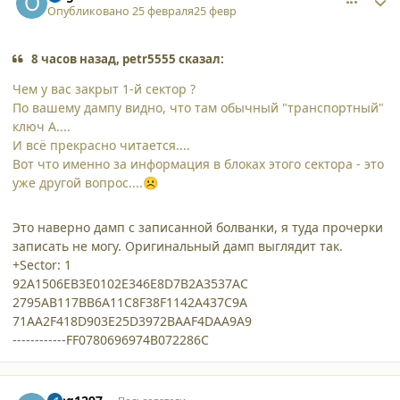
Опубликовано
25 февраля
25 февр
8 часов назад, petr5555 сказал:
Чем у вас закрыт 1-й сектор ?
По вашему дампу видно, что там обычный "транспортный"
ключ A....
И всё прекрасно читается....
Вот что именно за информация в блоках этого сектора - это
уже другой вопрос....
☹️
Это наверно дамп с записанной болванки, я туда прочерки
записать не могу. Оригинальный дамп выглядит так.
+Sector: 1
92A1506EB3E0102E346E8D7B2A3537AC
2795AB117BB6A11C8F38F1142A437C9A
71AA2F418D903E25D3972BAAF4DAA9A9
------------FF0780696974B072286C
comment_65554
Author stats