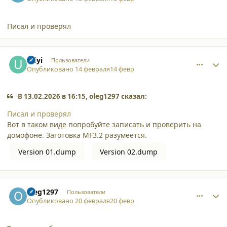
Писал и проверял
comment_65519
Author stats
Uilyi
Пользователи
Опубликовано
14 февраля
14 февр
В 13.02.2026 в 16:15, oleg1297 сказал:
Писал и проверял
Вот в таком виде попробуйте записать и проверить на
домофоне. Заготовка MF3.2 разумеется.
Version 01.dump
Version 02.dump
comment_65538
Author stats
oleg1297
Пользователи
Опубликовано
20 февраля
20 февр