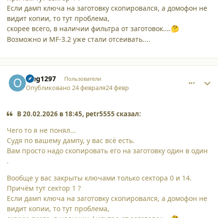
Если дамп ключа на заготовку скопировался, а домофон не
видит копии, то тут проблема,
скорее всего, в наличии фильтра от заготовок....
🤔
Возможно и MF-3.2 уже стали отсеивать....
comment_65545
Author stats
oleg1297
Пользователи
Опубликовано
24 февраля
24 февр
В 20.02.2026 в 18:45, petr5555 сказал:
Чего то я не понял...
Судя по вашему дампу, у вас всё есть.
Вам просто надо скопировать его на заготовку один в один
.
Вообще у вас закрыты ключами только сектора 0 и 14.
Причём тут сектор 1 ?
Если дамп ключа на заготовку скопировался, а домофон не
видит копии, то тут проблема,