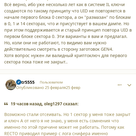
Всё верно, ибо уже несколько лет как в системе IL ключи
создаются по такому принципу что UID не повторяется в
начале первого блока 0 сектора, а он "размазан" по блокам
в 0, 1 и 14 секторах, что и присутствует в вашем дампе. Но
при этом поддерживается и старый принцип повтора UID в
первом блоке сектора 0. Эти варианты я вам и предлагал.
Но, коли они не работают, то видимо вам нужно
действительно смотреть в сторону заготовок GEN4.
Хотя вопрос нужен ли валидный криптоключ для первого
сектора пока тоже не закрыт..
comment_65550
Author stats
petr5555
Пользователи
Опубликовано
25 февраля
25 февр
19 часов назад, oleg1297 сказал:
Возможно стали отсеивать. Но 1 сектор у меня тоже закрыт
и ключ А от него я не знаю, у меня есть сомнения что
именно по этой причине может не работать. Потому как
RECTO приводил пример с лога снифера именно