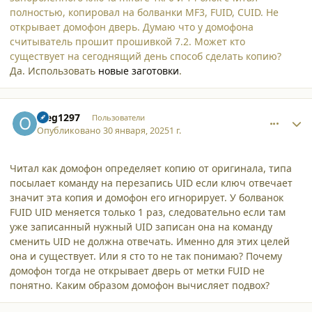
полностью, копировал на болванки MF3, FUID, CUID. Не
открывает домофон дверь. Думаю что у домофона
считыватель прошит прошивкой 7.2. Может кто
существует на сегоднящий день способ сделать копию?
Да. Использовать
новые заготовки
.
comment_59842
Author stats
oleg1297
Пользователи
Опубликовано
30 января, 2025
1 г.
Читал как домофон определяет копию от оригинала, типа
посылает команду на перезапись UID если ключ отвечает
значит эта копия и домофон его игнорирует. У болванок
FUID UID меняется только 1 раз, следовательно если там
уже записанный нужный UID записан она на команду
сменить UID не должна отвечать. Именно для этих целей
она и существует. Или я сто то не так понимаю? Почему
домофон тогда не открывает дверь от метки FUID не
понятно. Каким образом домофон вычисляет подвох?