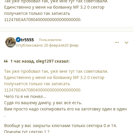
Так уже пробовал так, уже мне тут так советовали.
Единственно у меня на болванку MF 3.2 0 сектор
получается только так записать
112476E4A70804000000000000000000.
comment_65539
Author stats
petr5555
Пользователи
Опубликовано
20 февраля
20 февр
1 час назад, oleg1297 сказал:
Так уже пробовал так, уже мне тут так советовали.
Единственно у меня на болванку MF 3.2 0 сектор
получается только так записать
112476E4A70804000000000000000000.
Чего то я не понял...
Судя по вашему дампу, у вас всё есть.
Вам просто надо скопировать его на заготовку один в один
.
Вообще у вас закрыты ключами только сектора 0 и 14.
Причём тут сектор 1 ?