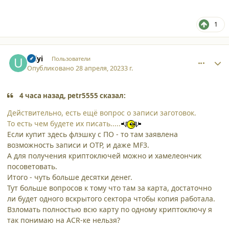
1
comment_45118
Author stats
Uilyi
Пользователи
Опубликовано
28 апреля, 2023
3 г.
4 часа назад, petr5555 сказал:
Действительно, есть ещё вопрос о записи заготовок.
То есть чем будете их писать.....
Если купит здесь флэшку с ПО - то там заявлена
возможность записи и OTP, и даже MF3.
А для получения криптоключей можно и хамелеончик
посоветовать.
Итого - чуть больше десятки денег.
Тут больше вопросов к тому что там за карта, достаточно
ли будет одного вскрытого сектора чтобы копия работала.
Взломать полностью всю карту по одному криптоключу я
так понимаю на ACR-ке нельзя?