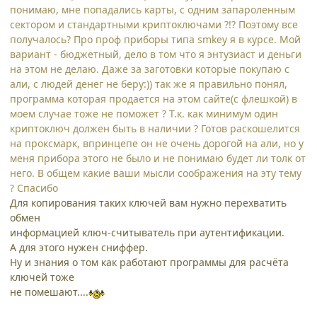
понимаю, мне попадались карты, с одним запароленным
сектором и стандартными криптоключами ?!? Поэтому все
получалось? Про проф приборы типа smkey я в курсе. Мой
вариант - бюджетный, дело в том что я энтузиаст и деньги
на этом не делаю. Даже за заготовки которые покупаю с
али, с людей денег не беру:)) так же я правильно понял,
программа которая продается на этом сайте(с флешкой) в
моем случае тоже не поможет ? Т.к. как минимум один
криптоключ должен быть в наличии ? Готов раскошелится
на проксмарк, впринцепе он не очень дорогой на али, но у
меня прибора этого не было и не понимаю будет ли толк от
него. В общем какие ваши мысли соображения на эту тему
? Спасибо
Для копирования таких ключей вам нужно перехватить
обмен
информацией ключ-считыватель при аутентификации.
А для этого нужен сниффер.
Ну и знания о том как работают программы для расчёта
ключей тоже
не помешают....