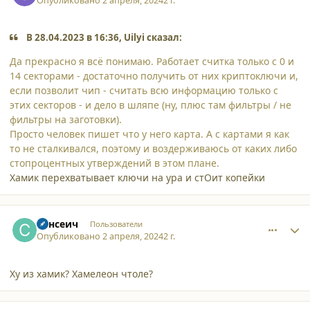
Опубликовано
2 апреля, 2024
2 г.
В 28.04.2023 в 16:36, Uilyi сказал:
Да прекрасно я всё понимаю. Работает считка только с 0 и
14 секторами - достаточно получить от них криптоключи и,
если позволит чип - считать всю информацию только с
этих секторов - и дело в шляпе (ну, плюс там фильтры / не
фильтры на заготовки).
Просто человек пишет что у него карта. А с картами я как
то не сталкивался, поэтому и воздерживаюсь от каких либо
стопроцентных утверждений в этом плане.
Хамик перехватывает ключи на ура и стОит копейки
comment_52750
Author stats
Сансеич
Пользователи
Опубликовано
2 апреля, 2024
2 г.
Ху из хамик? Хамелеон чтоле?
comment_52764
Author stats