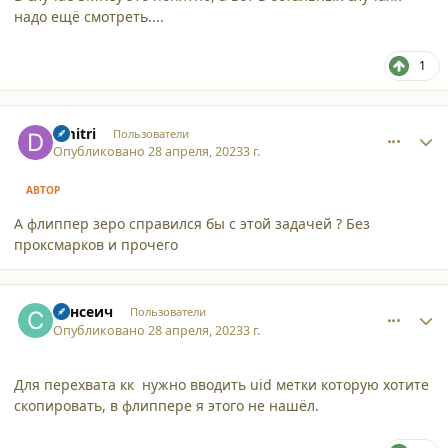
надо ещё смотреть....
1
comment_45108
Author stats
dmitri
Пользователи
Опубликовано
28 апреля, 2023
3 г.
АВТОР
А флиппер зеро справился бы с этой задачей ? Без
проксмарков и прочего
comment_45109
Author stats
Сансеич
Пользователи
Опубликовано
28 апреля, 2023
3 г.
Для перехвата кк нужно вводить uid метки которую хотите
скопировать, в флиппере я этого не нашёл.