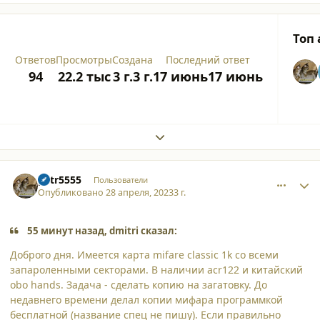
Топ
Ответов
Просмотры
Создана
Последний ответ
94
22.2 тыс
3 г.
3 г.
17 июнь
17 июнь
Expand topic overview
comment_45105
Author stats
petr5555
Пользователи
Опубликовано
28 апреля, 2023
3 г.
55 минут назад, dmitri сказал:
Доброго дня. Имеется карта mifare classic 1k со всеми
запароленными секторами. В наличии acr122 и китайский
obo hands. Задача - сделать копию на загатовку. До
недавнего времени делал копии мифара программкой
бесплатной (название спец не пишу). Если правильно