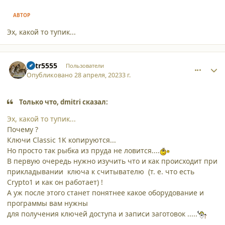
АВТОР
Эх, какой то тупик...
comment_45113
Author stats
petr5555
Пользователи
Опубликовано
28 апреля, 2023
3 г.
Только что, dmitri сказал:
Эх, какой то тупик...
Почему ?
Ключи Classic 1K копируются...
Но просто так рыбка из пруда не ловится....
В первую очередь нужно изучить что и как происходит при
прикладывании ключа к считывателю (т. е. что есть
Crypto1 и как он работает) !
А уж после этого станет понятнее какое оборудование и
программы вам нужны
для получения ключей доступа и записи заготовок .....