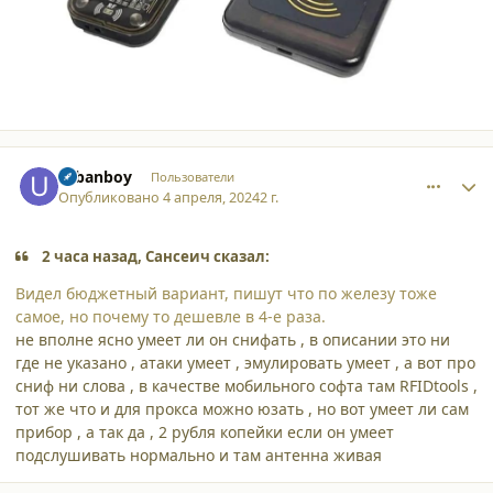
comment_52800
Author stats
urbanboy
Пользователи
Опубликовано
4 апреля, 2024
2 г.
2 часа назад, Сансеич сказал:
Видел бюджетный вариант, пишут что по железу тоже
самое, но почему то дешевле в 4-е раза.
не вполне ясно умеет ли он снифать , в описании это ни
где не указано , атаки умеет , эмулировать умеет , а вот про
сниф ни слова , в качестве мобильного софта там RFIDtools ,
тот же что и для прокса можно юзать , но вот умеет ли сам
прибор , а так да , 2 рубля копейки если он умеет
подслушивать нормально и там антенна живая