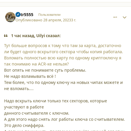
comment_45125
Author stats
petr5555
Пользователи
Опубликовано
28 апреля, 2023
3 г.
1 час назад, Uilyi сказал:
Тут больше вопросов к тому что там за карта, достаточно
ли будет одного вскрытого сектора чтобы копия работала.
Взломать полностью всю карту по одному криптоключу я
так понимаю на ACR-ке нельзя?
Вот опять не понимаете суть проблемы.
Не надо взламывать всё !
Тем более, что по одному ключу на новых чипах можете и
не взломать....
Надо вскрыть ключи только тех секторов, которые
участвуют в работе
данного считывателя с ключом.
А для этого надо снять лог работы ключа со считывателем.
Это дело сниффера.