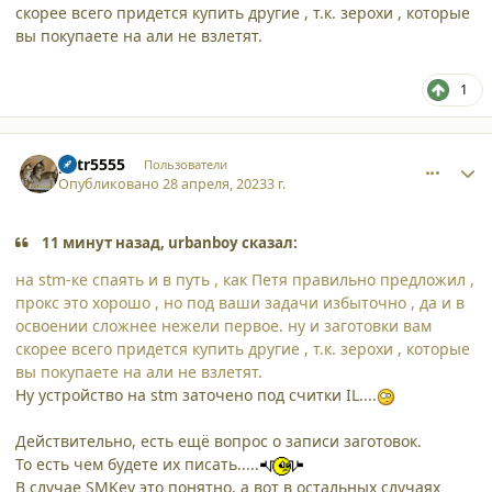
скорее всего придется купить другие , т.к. зерохи , которые
вы покупаете на али не взлетят.
1
comment_45107
Author stats
petr5555
Пользователи
Опубликовано
28 апреля, 2023
3 г.
11 минут назад, urbanboy сказал:
на stm-ке спаять и в путь , как Петя правильно предложил ,
прокс это хорошо , но под ваши задачи избыточно , да и в
освоении сложнее нежели первое. ну и заготовки вам
скорее всего придется купить другие , т.к. зерохи , которые
вы покупаете на али не взлетят.
Ну устройство на stm заточено под считки IL....
Действительно, есть ещё вопрос о записи заготовок.
То есть чем будете их писать.....
В случае SMKey это понятно, а вот в остальных случаях