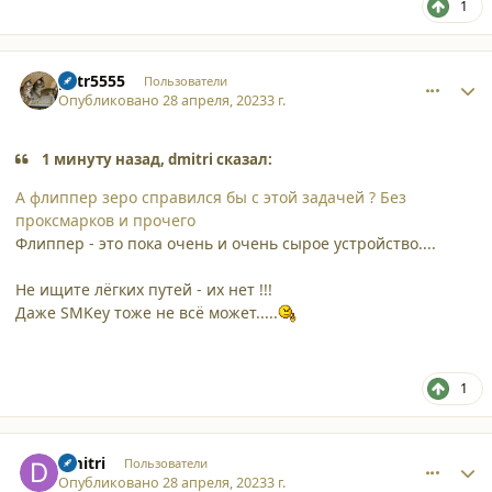
1
comment_45110
Author stats
petr5555
Пользователи
Опубликовано
28 апреля, 2023
3 г.
1 минуту назад, dmitri сказал:
А флиппер зеро справился бы с этой задачей ? Без
проксмарков и прочего
Флиппер - это пока очень и очень сырое устройство....
Не ищите лёгких путей - их нет !!!
Даже SMKey тоже не всё может.....
1
comment_45111
Author stats
dmitri
Пользователи
Опубликовано
28 апреля, 2023
3 г.