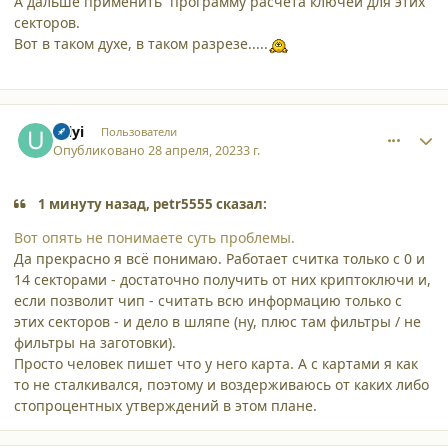
А дальше применить программу расчёта ключей для этих
секторов.
Вот в таком духе, в таком разрезе.....
comment_45127
Author stats
Uilyi
Пользователи
Опубликовано
28 апреля, 2023
3 г.
1 минуту назад, petr5555 сказал:
Вот опять не понимаете суть проблемы.
Да прекрасно я всё понимаю. Работает считка только с 0 и
14 секторами - достаточно получить от них криптоключи и,
если позволит чип - считать всю информацию только с
этих секторов - и дело в шляпе (ну, плюс там фильтры / не
фильтры на заготовки).
Просто человек пишет что у него карта. А с картами я как
то не сталкивался, поэтому и воздерживаюсь от каких либо
стопроцентных утверждений в этом плане.