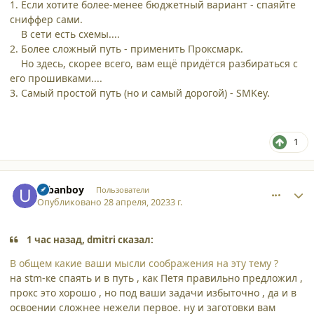
1. Если хотите более-менее бюджетный вариант - спаяйте
сниффер сами.
В сети есть схемы....
2. Более сложный путь - применить Проксмарк.
Но здесь, скорее всего, вам ещё придётся разбираться с
его прошивками....
3. Самый простой путь (но и самый дорогой) - SMKey.
1
comment_45106
Author stats
urbanboy
Пользователи
Опубликовано
28 апреля, 2023
3 г.
1 час назад, dmitri сказал:
В общем какие ваши мысли соображения на эту тему ?
на stm-ке спаять и в путь , как Петя правильно предложил ,
прокс это хорошо , но под ваши задачи избыточно , да и в
освоении сложнее нежели первое. ну и заготовки вам