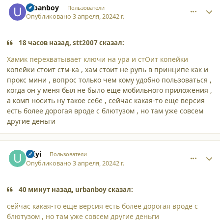
urbanboy
Пользователи
Опубликовано
3 апреля, 2024
2 г.
18 часов назад, stt2007 сказал:
Хамик перехватывает ключи на ура и стОит копейки
копейки стоит стм-ка , хам стоит не рупь в принципе как и
прокс мини , вопрос только чем кому удобно пользоваться ,
когда он у меня был не было еще мобильного приложения ,
а комп носить ну такое себе , сейчас какая-то еще версия
есть более дорогая вроде с блютузом , но там уже совсем
другие деньги
comment_52770
Author stats
Uilyi
Пользователи
Опубликовано
3 апреля, 2024
2 г.
40 минут назад, urbanboy сказал:
сейчас какая-то еще версия есть более дорогая вроде с
блютузом , но там уже совсем другие деньги