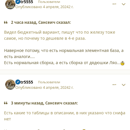
petr5555
Пользователи
Опубликовано
4 апреля, 2024
2 г.
2 часа назад, Сансеич сказал:
Видел бюджетный вариант, пишут что по железу тоже
самое, но почему то дешевле в 4-е раза.
Наверное потому, что есть нормальная элементная база, а
есть аналоги....
Есть нормальная сборка, а есть сборка от дядюшки Ляо...
comment_52803
Author stats
petr5555
Пользователи
Опубликовано
4 апреля, 2024
2 г.
3 минуты назад, Сансеич сказал:
Есть какие то таблицы в описании, в них указано что снифа
нет