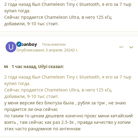
2 года назад был Chameleon Tiny с bluetooth, я его за 7 тыр
купил тогда.
Сейчас продается Chameleon Ultra, в него 125 кГц
добавили, 9-10 тыс стоит.
comment_52781
Author stats
urbanboy
Пользователи
Опубликовано
3 апреля, 2024
2 г.
1 час назад, Uilyi сказал:
2 года назад был Chameleon Tiny с bluetooth, я его за 7 тыр
купил тогда.
Сейчас продается Chameleon Ultra, в него 125 кГц
добавили, 9-10 тыс стоит.
у меня версия без блютуза была , рубля за три , не знаю
продается ли она сейчас
по таким то ценам дешевле конечно прокс мини китайский
взять , там сейчас как раз 2.5-3к , правда качество у копии
этих часто рандомное по антеннам