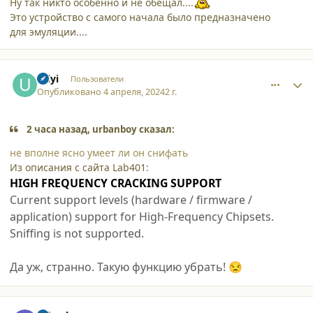
Ну так никто особенно и не обещал....
Это устройство с самого начала было предназначено
для эмуляции....
comment_52807
Author stats
Uilyi
Пользователи
Опубликовано
4 апреля, 2024
2 г.
2 часа назад, urbanboy сказал:
не вполне ясно умеет ли он снифать
Из описания с сайта Lab401:
HIGH FREQUENCY CRACKING SUPPORT
Current support levels (hardware / firmware /
application) support for High-Frequency Chipsets.
Sniffing is not supported.
Да уж, странно. Такую функцию убрать!
😒
comment_52823
Author stats