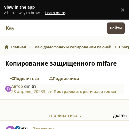
Перейти к содержанию
View in the app
×
Di
A better way to browse.
Learn more
.
iKey
Войти
Главная
Всё о домофонах и копировании ключей
Прог
Копирование защищенного mifare
Поделиться
Подписчики
Автор
dmitri
28 апреля, 2023
3 г.
в
Программаторы и заготовки
П
СТРАНИЦА 1 ИЗ 4
ДАЛЕЕ
comment_45104
Author stats
dmitri
Пользователи