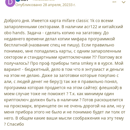
Опубликовано
28 апреля, 2023
3 г.
Доброго дня. Имеется карта mifare classic 1k со всеми
запароленными секторами. В наличии acr122 и китайский
obo hands. Задача - сделать копию на загатовку. До
недавнего времени делал копии мифара программкой
бесплатной (название спец не пишу). Если правильно
понимаю, мне попадались карты, с одним запароленным
сектором и стандартными криптоключами ?!? Поэтому все
получалось? Про проф приборы типа smkey я в курсе. Мой
вариант - бюджетный, дело в том что я энтузиаст и деньги
на этом не делаю. Даже за заготовки которые покупаю с
али, с людей денег не беру:)) так же я правильно понял,
программа которая продается на этом сайте(с флешкой) в
моем случае тоже не поможет ? Т.к. как минимум один
криптоключ должен быть в наличии ? Готов раскошелится
на проксмарк, впринцепе он не очень дорогой на али, но у
меня прибора этого не было и не понимаю будет ли толк от
него. В общем какие ваши мысли соображения на эту тему
? Спасибо