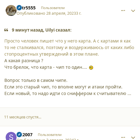
comment_45128
Author stats
petr5555
Пользователи
Опубликовано
28 апреля, 2023
3 г.
9 минут назад, Uilyi сказал:
Просто человек пишет что у него карта. А с картами я как
то не сталкивался, поэтому и воздерживаюсь от каких либо
стопроцентных утверждений в этом плане.
А какая разница ?
Что брелок, что карта - чип то один....
Вопрос только в самом чипе.
Если это старый чип, то вполне могут и атаки пройти.
Если новый, то надо идти со сниффером к считывателю ...
11 месяцев спустя...
comment_52746
Author stats
stt2007
Пользователи