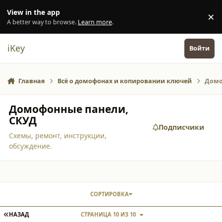
Перейти к содержанию
View in the app
×
Di
A better way to browse.
Learn more
.
iKey
Войти
Главная
Всё о домофонах и копировании ключей
Домо
Домофонные панели,
СКУД
Подписчики
Схемы, ремонт, инструкции,
обсуждение.
СОРТИРОВКА
ПЕРВАЯ СТРАНИЦА
НАЗАД
СТРАНИЦА 10 ИЗ 10