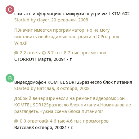
считать информацию с микрухи внутри vizit KTM-602
считать информацию с микрухи внутри vizit KTM-602
Started by
clayer
,
20 февраля, 2008
ПЗначит имеется программатор, но не могу
выставить необходимые настройки в ICProg под
WinXP
2 ответа
8.7 тыс просмотров
CTOP.RU
11 марта, 2009
17 г.
Видеодомофон KOMTEL SDR12Sразнесло блок питания
Видеодомофон KOMTEL SDR12Sразнесло блок питания
Started by
Ватслав
,
8 октября, 2008
Добрый вечер!Принесли на ремонт видеодомофон
KOMTEL SDR12Sразнесло блок питания.Номиналов не
разглядеть.Нужна схема блока питания!?
0 ответов
4.6 тыс просмотров
Ватслав
8 октября, 2008
17 г.