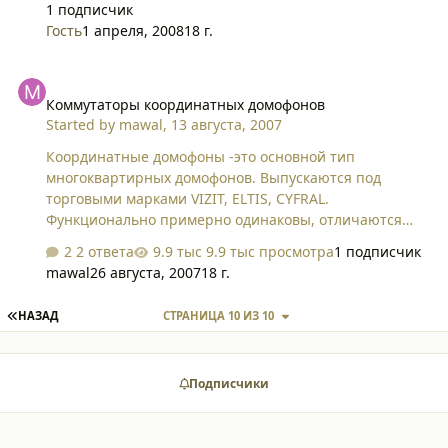
1 подписчик
Гость
1 апреля, 2008
18 г.
Коммутаторы координатных домофонов
Коммутаторы координатных домофонов
Started by
mawal
,
13 августа, 2007
Координатные домофоны -это основной тип
многоквартирных домофонов. Выпускаются под
торговыми марками VIZIT, ELTIS, CYFRAL.
Функционально примерно одинаковы, отличаются
логикой работы и схемотехникой. В состав
2 ответа
9.9 тыс просмотра
1 подписчик
многоэтажного домофона входит коммутатор, обычно
mawal
26 августа, 2007
18 г.
в виде отдельного функционально законченного
блока. Размещается коммутатор как можно ближе к
ПЕРВАЯ СТРАНИЦА
НАЗАД
СТРАНИЦА 10 ИЗ 10
абонентским устройствам АУ (трубкам) клиентов.
Основная задача коммутатора - дешифрация адреса
вызываемого абонета, подключение АУ с
Подписчики
вызываемым номером и правильная передача
аналоговых сигналов между АУ и вызывной панелью.
Информация о номере вызываемой квартиры