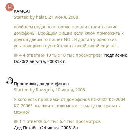
КАМСАН
КАМСАН
Started by
helat
,
21 июня, 2008
вообщем недавно в городе начали ставить такие
домофоны. Вообщем фишка если ключ приложить к
другой двери то пишет NO . Я достал у одного из
установщиков пустой ключ ( такой какой ещё не
зарегистрирован в домофоне) Когда я его подношу к
4 ответа
10 тыс просмотров
1 подписчик
любому из этих домофонов то появляются типа
DoZ0r
2 августа, 2008
18 г.
значки --- (предложение для ввода номера квартиры
для регистрации) вообщем вопрос в том я прочитал
Прошивки для домофонов
что домофон только читает с ключа. могу ли я
Прошивки для домофонов
зарегистрировать ключ в домофоне но так чтоб потом
Started by
Razzgon
,
10 июня, 2008
на другом домофоне я смог бы заново его
перерегистрировать. ХЗ что за домофоны такие но
У кого есть прошивки от домофонов КС-2002 КС-2004
когда ключ от них подношу к Cyfral то тот даже не
КС-2006? выложите, или может ссылку где скачать
реагирует. http://www.region51.info/forum/index.php?
можно?
a..…
1 ответ
6.4 тыс просмотров
Дед Похабыч
24 июня, 2008
18 г.