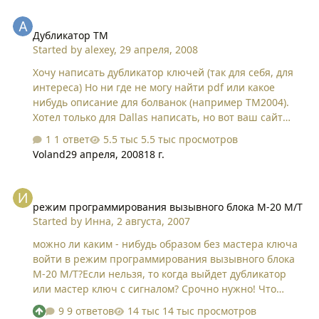
Дубликатор ТМ
Дубликатор ТМ
Started by
alexey
,
29 апреля, 2008
Хочу написать дубликатор ключей (так для себя, для
интереса) Но ни где не могу найти pdf или какое
нибудь описание для болванок (например ТМ2004).
Хотел только для Dallas написать, но вот ваш сайт
почитал и подумал "делать дык для всего" (Dallas,
1 ответ
5.5 тыс просмотров
Цифрал, Метаком) и с финализацией. Может проще и
Voland
29 апреля, 2008
18 г.
купить, но мы не ищем легких путей.... К томуже кое
какие исходники уже написал. От сюда и вопрос чем у
режим программирования вызывного блока M-20 M/T
них протакол от Dallas отличается (в нете ни чего нет
режим программирования вызывного блока M-20 M/T
), может описалово какое есть.... Буду благодарен...
Started by
Инна
,
2 августа, 2007
Еще интересно как финализация болванки
происходит, на сколько я понял она аппаратна.
можно ли каким - нибудь образом без мастера ключа
войти в режим программирования вызывного блока
M-20 M/T?Если нельзя, то когда выйдет дубликатор
или мастер ключ с сигналом? Срочно нужно! Что
только не пробовали, но никак не выходит.
9 ответов
14 тыс просмотров