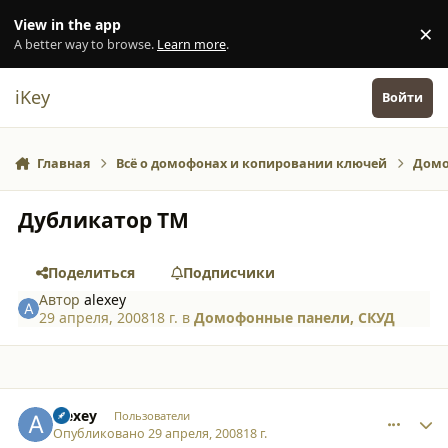
Перейти к содержанию
View in the app
×
Di
A better way to browse.
Learn more
.
iKey
Войти
Главная
Всё о домофонах и копировании ключей
Домо
Дубликатор ТМ
Поделиться
Подписчики
Автор
alexey
29 апреля, 2008
18 г.
в
Домофонные панели, СКУД
comment_3091
Author stats
alexey
Пользователи
Опубликовано
29 апреля, 2008
18 г.