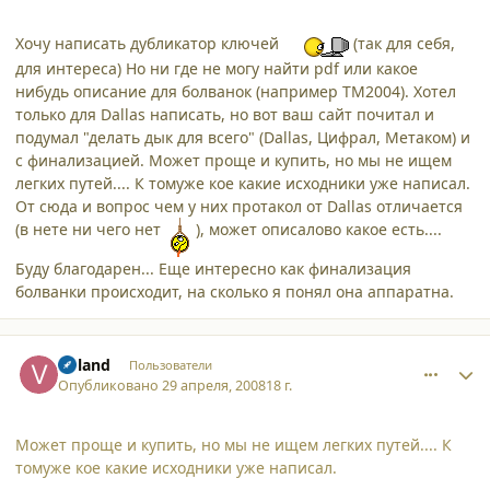
Хочу написать дубликатор ключей
(так для себя,
для интереса) Но ни где не могу найти pdf или какое
нибудь описание для болванок (например ТМ2004). Хотел
только для Dallas написать, но вот ваш сайт почитал и
подумал "делать дык для всего" (Dallas, Цифрал, Метаком) и
с финализацией. Может проще и купить, но мы не ищем
легких путей.... К томуже кое какие исходники уже написал.
От сюда и вопрос чем у них протакол от Dallas отличается
(в нете ни чего нет
), может описалово какое есть....
Буду благодарен... Еще интересно как финализация
болванки происходит, на сколько я понял она аппаратна.
comment_3092
Author stats
Voland
Пользователи
Опубликовано
29 апреля, 2008
18 г.
Может проще и купить, но мы не ищем легких путей.... К
томуже кое какие исходники уже написал.