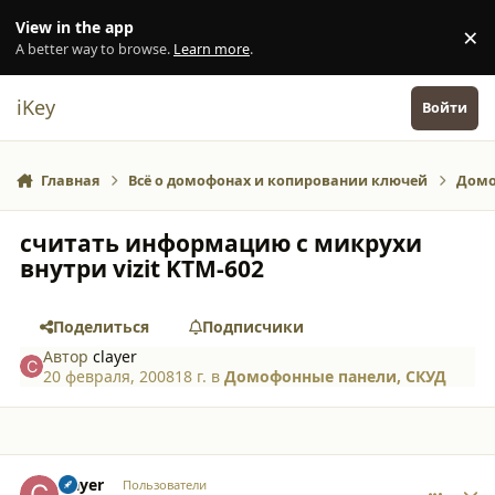
Перейти к содержанию
View in the app
×
Di
A better way to browse.
Learn more
.
iKey
Войти
Главная
Всё о домофонах и копировании ключей
Домо
считать информацию с микрухи
внутри vizit KTM-602
Поделиться
Подписчики
Автор
clayer
20 февраля, 2008
18 г.
в
Домофонные панели, СКУД
comment_3023
Author stats
clayer
Пользователи