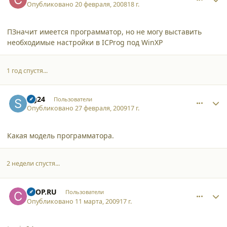
Опубликовано
20 февраля, 2008
18 г.
ПЗначит имеется программатор, но не могу выставить
необходимые настройки в ICProg под WinXP
1 год спустя...
comment_4033
Author stats
sig24
Пользователи
Опубликовано
27 февраля, 2009
17 г.
Какая модель программатора.
2 недели спустя...
comment_4097
Author stats
CTOP.RU
Пользователи
Опубликовано
11 марта, 2009
17 г.