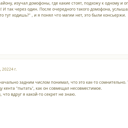
району, изучал домофоны, где какие стоят, подхожу к одному и о
я! И так через один. После очередного такого домофона, услыша
то тут ходишь?" , и я понял что магии нет, это были консьержи.
, 2022
4 г.
начально задним числом понимал, что это как-то сомнительно. 
ду кента "пытать", как он совмещал несовместимое.
, что вдруг я какой-то секрет не знаю.