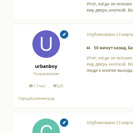
Итог, когда он юлози
ему дверь кнопкой. Во
Опубликовано
23 марта
50 минут назад, Б
Итог, когда он юлози
ему дверь кнопкой. Во
urbanboy
люди к кнопке выхода
Пользователи
1.7 тыс
225
сообщения
Репутация
Город:
Калининград
Опубликовано
23 марта