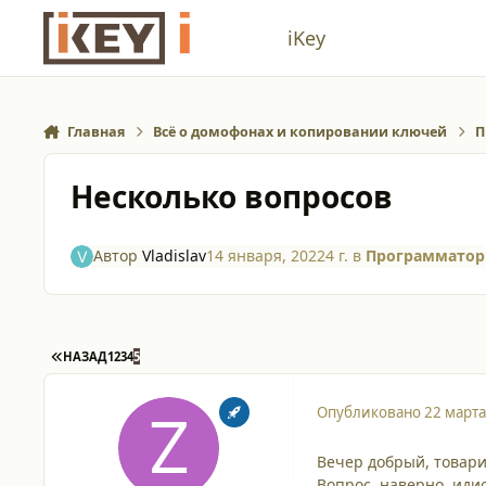
Перейти к содержанию
iKey
Главная
Всё о домофонах и копировании ключей
П
Несколько вопросов
Автор
Vladislav
14 января, 2022
4 г.
в
Программатор
ПЕРВАЯ СТРАНИЦА
НАЗАД
1
2
3
4
5
Опубликовано
22 марта
Вечер добрый, товар
Вопрос, наверно, иди