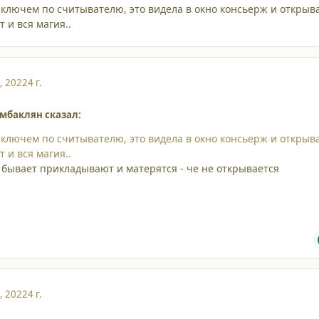
л ключем по считывателю, это видела в окно консьерж и открыв
т и вся магия..
, 2022
4 г.
амбаклян сказал:
л ключем по считывателю, это видела в окно консьерж и открыв
т и вся магия..
 бывает прикладывают и матерятся - че не открывается
, 2022
4 г.