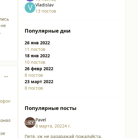
Vladislav
13 постов
лись
 не
Популярные дни
..
26 янв 2022
11 постов
18 янв 2022
10 постов
26 февр 2022
8 постов
comment_34550
23 март 2022
8 постов
мофон
Популярные посты
Pavel
понял
8 марта, 2022
4 г.
азе
Петя, уж не раздражай пожалуйста.