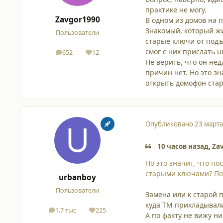
практике не могу.
Zavgor1990
В одном из домов на 
Знакомый, который жил
Пользователи
старые ключи от подъ
смог с них прислать u
652
12
сообщения
Репутация
Не верить, что он не
причин нет. Но это з
открыть домофон стар
Опубликовано
23 марта
10 часов назад, Za
Но это значит, что п
старыми ключами? Под
urbanboy
Пользователи
Замена или к старой 
куда TM прикладывал
1.7 тыс
225
сообщения
Репутация
А по факту не вижу ни