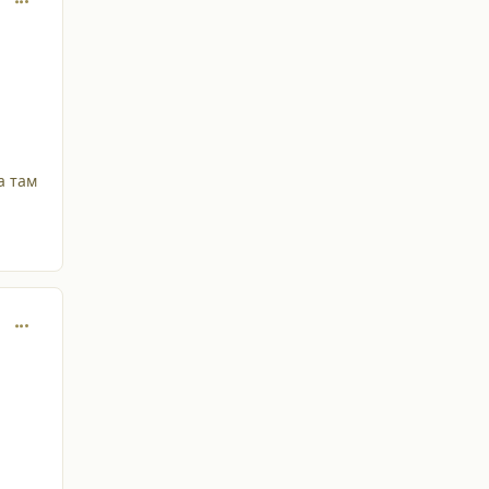
а там
comment_34554