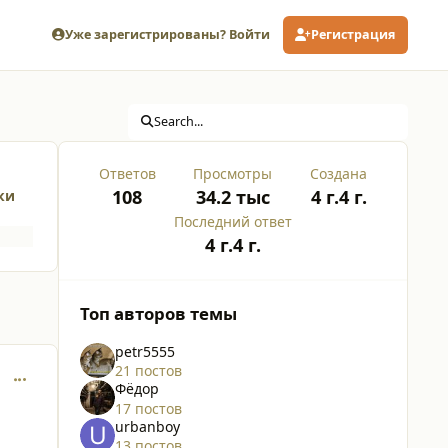
Уже зарегистрированы? Войти
Регистрация
Search...
Ответов
Просмотры
Создана
108
34.2 тыс
4 г.
4 г.
ки
Последний ответ
4 г.
4 г.
Топ авторов темы
petr5555
21 постов
comment_34544
Фёдор
17 постов
urbanboy
13 постов
а