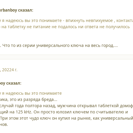
urbanboy сказал:
 ну я надеюсь вы это понимаете - впихнуть невпихуемое , контакт
о на таблетку не питание не подалось ни ответа не получилось
 Что то из серии универсального ключа на весь город....
, 2022
4 г.
boy сказал:
 ну я надеюсь вы это понимаете
ика, это из разряда бреда...
 случай года полтора назад, мужчина открывал таблеткой домо
щий на 125 kHz. Он просто юлозил ключем по считывателю и
При этом этот чудо ключ он купил на рынке, как универсальны
нов.