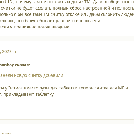
о UID , почему там не оставить коды из TM. Да и вообще ни кто
 считки не будет сделать полный сброс настроенной и полност
олько я бы все таки ТМ считку отключил , дабы склонить люде
ключи , но обслуга бывает разной степени лени.
 если я правильно понял вводные.
, 2022
4 г.
banboy сказал:
панели новую считку добавили
и у Элтиса вместо лузы для таблетки теперь считка для MF и
т, прикладывают таблетку.