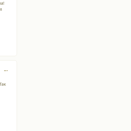
па!
л
comment_34558
Так