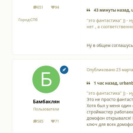
651
94
сообщения
Репутация
43 минуты назад, 
Город:
СПб
"это фантастика" )) -
нет , а соответственн
Ну в общем соглашусь.
Опубликовано
23 марта
1 час назад, urban
"это фантастика" )) -
Это не просто фантаст
Бамбаклян
Хотя был у меня один
Пользователи
строймастер работаю
домофон открывался! 
585
71
сообщения
Репутация
ключ для всех домофо