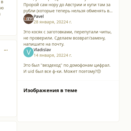
 в
Пророй сам нору до Австрии и купи там за
ью
рубли (которые теперь нельзя обменять в
й
Pavel
доллары) у NXP комплектующих, по пути
28 января, 2022
4 г.
зарули к пендосам и возьми у Microchip
кон
Это косяк с заготовками, перепутали чипы,
не проверили. Сделаем возврат/замену,
напишите на почту.
comment_34551
Vladislav
14 января, 2022
4 г.
Это был "вездеход" по домофонам цифрал.
И uid был все ф-ки. Может поэтому?😔
Изображения в теме
comment_34552