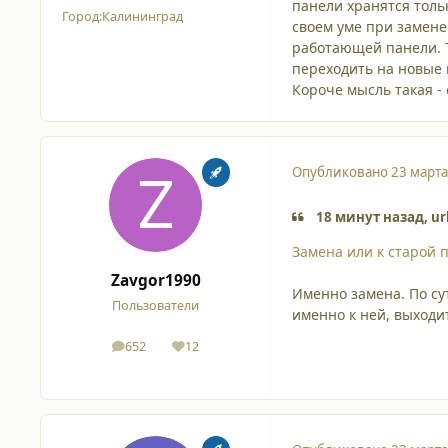
панели хранятся тольк
Город:
Калининград
своем уме при замене
работающей панели. Т
переходить на новые 
Короче мысль такая -
Опубликовано
23 марта
18 минут назад, ur
Замена или к старой 
Zavgor1990
Именно замена. По сут
Пользователи
именно к ней, выходи
652
12
сообщения
Репутация