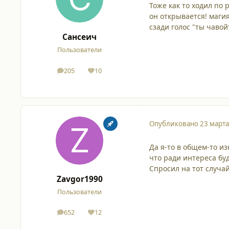
Тоже как то ходил по 
он открывается! маги
сзади голос "ты чавой
Сансеич
Пользователи
205
10
сообщения
Репутация
Опубликовано
23 марта
Да я-то в общем-то из
что ради интереса бу
Спросил на тот случай
Zavgor1990
Пользователи
652
12
сообщения
Репутация