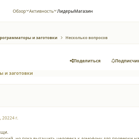
Обзор
Активность
Лидеры
Магазин
рограмматоры и заготовки
Несколько вопросов
Поделиться
Подписчи
ы и заготовки
, 2022
4 г.
ищи.
отский, но пока вытащить человека к домофону для проверки н