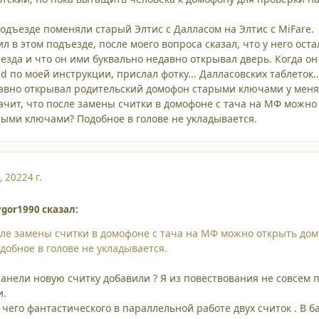
подъезде поменяли старый Элтис с Далласом на Элтис с MiFare.
 в этом подъезде, после моего вопроса сказал, что у него оста
езда и что он ими буквально недавно открывал дверь. Когда он
id по моей инструкции, прислал фотку... Далласовских таблеток.
давно открывал родительский домофон старыми ключами у меня
начит, что после замены считки в домофоне с тача на МФ можно
ыми ключами? Подобное в голове не укладывается.
, 2022
4 г.
vgor1990 сказал:
осле замены считки в домофоне с тача на МФ можно открыть до
обное в голове не укладывается.
панели новую считку добавили ? Я из повествования не совсем 
и.
 чего фантастического в параллельной работе двух считок . В б