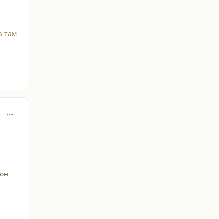
а там
comment_34555
фон
й