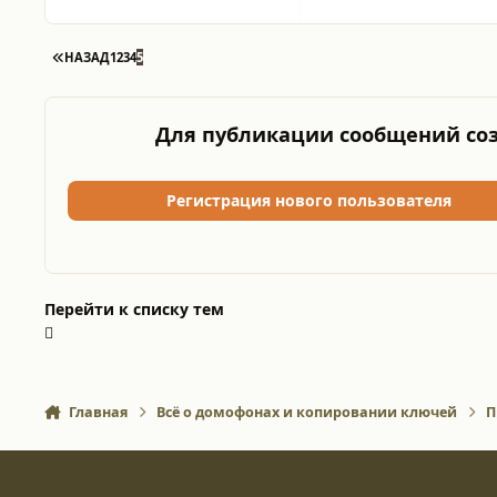
ПЕРВАЯ СТРАНИЦА
НАЗАД
1
2
3
4
5
Для публикации сообщений соз
Регистрация нового пользователя
Перейти к списку тем
Главная
Всё о домофонах и копировании ключей
П