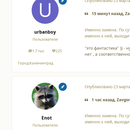
Опубликовано
23 марта
15 минут назад, Za
Именно замена. По сут
urbanboy
именно к ней, выходи
Пользователи
"это фантастика" )) -
1.7 тыс
225
сообщения
Репутация
нет , а соответственн
Город:
Калининград
Опубликовано
23 марта
1 час назад, Zavgo
Именно замена. По сут
Enot
именно к ней, выходи
Пользователи