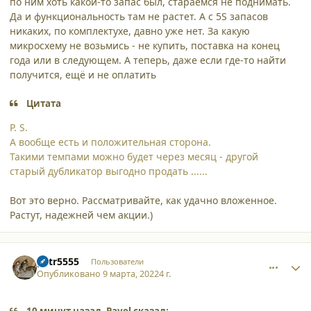
по ним хоть какой-то запас был, стараемся не поднимать.
Да и функциональность там не растет. А с 5S запасов
никаких, по комплектухе, давно уже нет. За какую
микросхему не возьмись - не купить, поставка на конец
года или в следующем. А теперь, даже если где-то найти
получится, ещё и не оплатить
Цитата
P. S.
А вообще есть и положительная сторона.
Такими темпами можно будет через месяц - другой
старый дубликатор выгодно продать ......
Вот это верно. Рассматривайте, как удачно вложенное.
Растут, надежней чем акции.)
comment_34308
Author stats
petr5555
Пользователи
Опубликовано
9 марта, 2022
4 г.