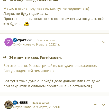
10 минут назад, Pavel сказал:
Масло в огонь подливаете, как тут не нервничать)
Ладно, не буду подливать.
Просто не очень понятно кто по таким ценам покупать всё
это будет.....
comment_34310
Author stats
Zavgor1990
Пользователи
Опубликовано
9 марта, 2022
4 г.
34 минуты назад, Pavel сказал:
Вот это верно. Рассматривайте, как удачно вложенное.
Растут, надежней чем акции.)
Вот тут я тоже думаю: пойдёт дело дальше или нет, даже
при закрытии в сильном проигрыше не останемся.)
comment_34311
Author stats
petr5555
Пользователи
Опубликовано
9 марта, 2022
4 г.