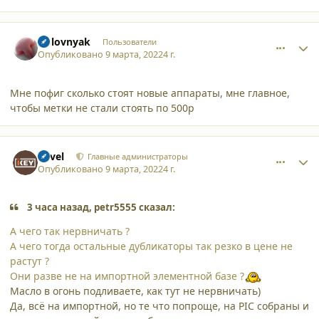
comment_34306
Author stats
Golovnyak
Пользователи
Опубликовано
9 марта, 2022
4 г.
Мне пофиг сколько стоят новые аппараты, мне главное,
чтобы метки не стали стоять по 500р
comment_34307
Author stats
Pavel
Главные администраторы
Опубликовано
9 марта, 2022
4 г.
3 часа назад, petr5555 сказал:
А чего так нервничать ?
А чего тогда остальные дубликаторы так резко в цене не
растут ?
Они разве не на импортной элементной базе ?
Масло в огонь подливаете, как тут не нервничать)
Да, всё на импортной, но те что попроще, на PIC собраны и