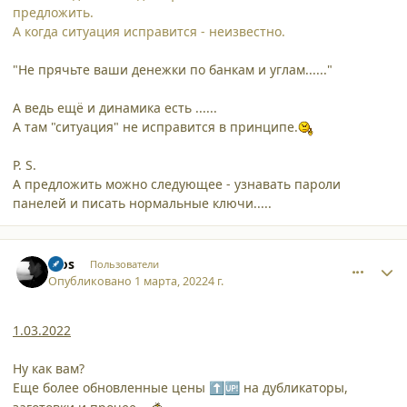
предложить.
А когда ситуация исправится - неизвестно.
"Не прячьте ваши денежки по банкам и углам......"
А ведь ещё и динамика есть ......
А там "ситуация" не исправится в принципе.
P. S.
А предложить можно следующее - узнавать пароли
панелей и писать нормальные ключи.....
comment_34179
Author stats
bios
Пользователи
Опубликовано
1 марта, 2022
4 г.
1.03.2022
Ну как вам?
Еще более обновленные цены
на дубликаторы,
⬆️
🆙