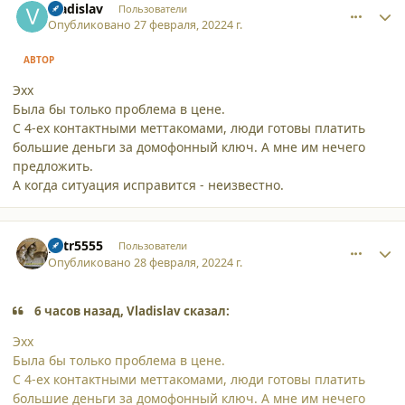
Vladislav
Пользователи
Опубликовано
27 февраля, 2022
4 г.
АВТОР
Эхх
Была бы только проблема в цене.
С 4-ех контактными меттакомами, люди готовы платить
большие деньги за домофонный ключ. А мне им нечего
предложить.
А когда ситуация исправится - неизвестно.
comment_34170
Author stats
petr5555
Пользователи
Опубликовано
28 февраля, 2022
4 г.
6 часов назад, Vladislav сказал:
Эхх
Была бы только проблема в цене.
С 4-ех контактными меттакомами, люди готовы платить
большие деньги за домофонный ключ. А мне им нечего