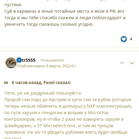
пустяки.
Суй в карманы и иные потайные места и вези в РФ, вот
тогда и мы тебе спасибо скажем и люди поблагодарят и
умничать тогда сможешь сколько угодно.
4
comment_34304
Author stats
petr5555
Пользователи
Опубликовано
9 марта, 2022
4 г.
6 часов назад, Pavel сказал:
Петя, уж не раздражай пожалуйста.
Пророй сам нору до Австрии и купи там за рубли (которые
теперь нельзя обменять в доллары) у NXP комплектующих,
по пути зарули к пендосам и возьми у Microchip
контроллеров, ну и чтобы 2 раза не ковырять зарули в
Швейцарию, к ST Microelectronic, и там их процов
прихвати. Уж их-то убедить рублями взять будет вообще
пустяки.