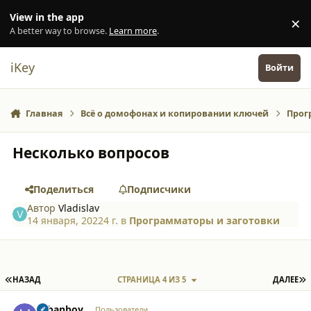
Перейти к содержанию
View in the app
×
Di
A better way to browse.
Learn more
.
iKey
Войти
Главная
Всё о домофонах и копировании ключей
Прог
Несколько вопросов
Поделиться
Подписчики
Автор
Vladislav
14 января, 2022
4 г.
в
Программаторы и заготовки
ПЕРВАЯ СТРАНИЦА
П
НАЗАД
СТРАНИЦА 4 ИЗ 5
ДАЛЕЕ
comment_34158
Author stats
urbanboy
Пользователи