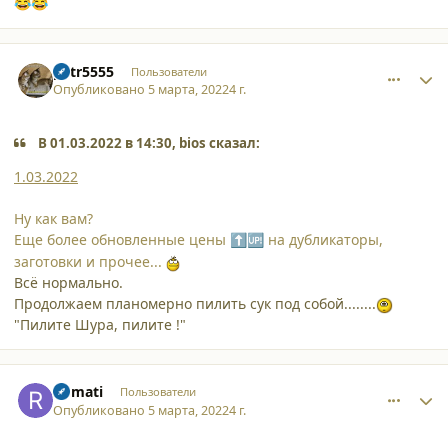
😂
😂
comment_34224
Author stats
petr5555
Пользователи
Опубликовано
5 марта, 2022
4 г.
В 01.03.2022 в 14:30, bios сказал:
1.03.2022
Ну как вам?
Еще более обновленные цены
на дубликаторы,
⬆️
🆙
заготовки и прочее...
Всё нормально.
Продолжаем планомерно пилить сук под собой........
"Пилите Шура, пилите !"
comment_34226
Author stats
Romati
Пользователи
Опубликовано
5 марта, 2022
4 г.