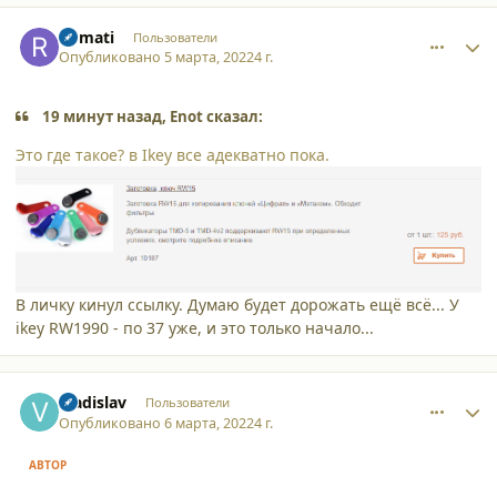
comment_34228
Author stats
Romati
Пользователи
Опубликовано
5 марта, 2022
4 г.
19 минут назад, Enot сказал:
Это где такое? в Ikey все адекватно пока.
В личку кинул ссылку. Думаю будет дорожать ещё всё... У
ikey RW1990 - по 37 уже, и это только начало...
comment_34248
Author stats
Vladislav
Пользователи
Опубликовано
6 марта, 2022
4 г.
АВТОР