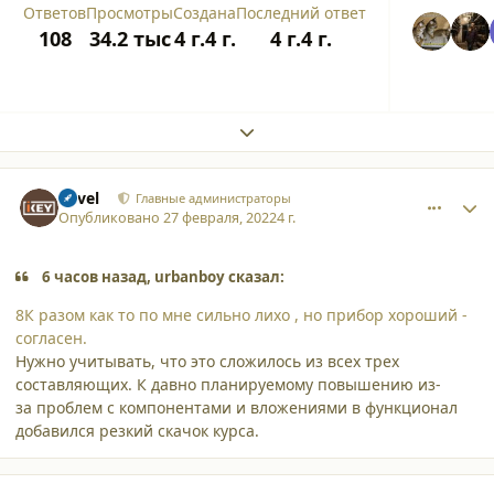
Ответов
Просмотры
Создана
Последний ответ
108
34.2 тыс
4 г.
4 г.
4 г.
4 г.
Expand topic overview
comment_34160
Author stats
Pavel
Главные администраторы
Опубликовано
27 февраля, 2022
4 г.
6 часов назад, urbanboy сказал:
8К разом как то по мне сильно лихо , но прибор хороший -
согласен.
Нужно учитывать, что это сложилось из всех трех
составляющих. К давно планируемому повышению из-
за проблем с компонентами и вложениями в функционал
добавился резкий скачок курса.
comment_34165
Author stats