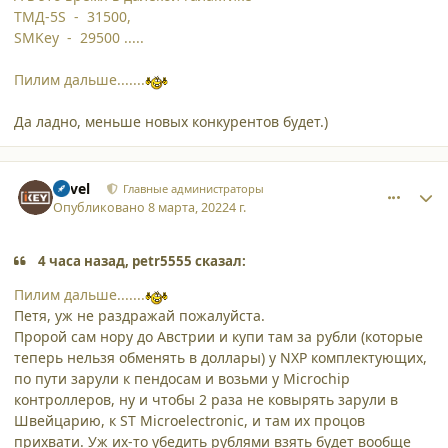
ТМД-5S - 31500,
SMKey - 29500 .....
Пилим дальше.......
Да ладно, меньше новых конкурентов будет.)
comment_34301
Author stats
Pavel
Главные администраторы
Опубликовано
8 марта, 2022
4 г.
4 часа назад, petr5555 сказал:
Пилим дальше.......
Петя, уж не раздражай пожалуйста.
Пророй сам нору до Австрии и купи там за рубли (которые
теперь нельзя обменять в доллары) у NXP комплектующих,
по пути зарули к пендосам и возьми у Microchip
контроллеров, ну и чтобы 2 раза не ковырять зарули в
Швейцарию, к ST Microelectronic, и там их процов
прихвати. Уж их-то убедить рублями взять будет вообще