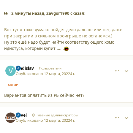
2 минуты назад, Zavgor1990 сказал:
Вот тут я тоже думаю: пойдёт дело дальше или нет, даже
при закрытии в сильном проигрыше не останемся.)
Ну это ещё надо будет найти соответствующего хомо
идиотуса, который купит ......
comment_34380
Author stats
Vladislav
Пользователи
Опубликовано
12 марта, 2022
4 г.
АВТОР
Вариантов оплатить из РБ сейчас нет?
comment_34382
Author stats
Pavel
Главные администраторы
Опубликовано
12 марта, 2022
4 г.