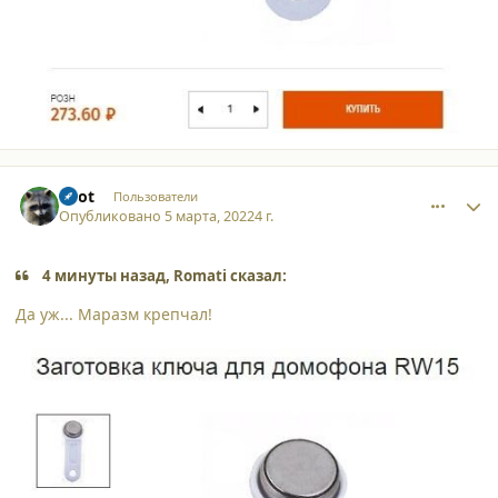
comment_34227
Author stats
Enot
Пользователи
Опубликовано
5 марта, 2022
4 г.
4 минуты назад, Romati сказал:
Да уж... Маразм крепчал!