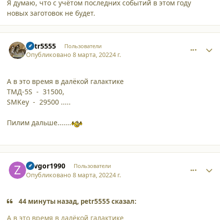
Я думаю, что с учётом последних событий в этом году
новых заготовок не будет.
comment_34293
Author stats
petr5555
Пользователи
Опубликовано
8 марта, 2022
4 г.
А в это время в далёкой галактике
ТМД-5S - 31500,
SMKey - 29500 .....
Пилим дальше.......
comment_34297
Author stats
Zavgor1990
Пользователи
Опубликовано
8 марта, 2022
4 г.
44 минуты назад, petr5555 сказал:
А в это время в далёкой галактике