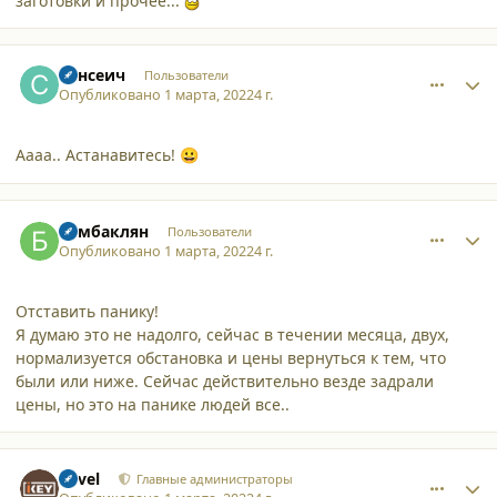
заготовки и прочее...
comment_34180
Author stats
Сансеич
Пользователи
Опубликовано
1 марта, 2022
4 г.
Аааа.. Астанавитесь!
😀
comment_34181
Author stats
Бамбаклян
Пользователи
Опубликовано
1 марта, 2022
4 г.
Отставить панику!
Я думаю это не надолго, сейчас в течении месяца, двух,
нормализуется обстановка и цены вернуться к тем, что
были или ниже. Сейчас действительно везде задрали
цены, но это на панике людей все..
comment_34182
Author stats
Pavel
Главные администраторы