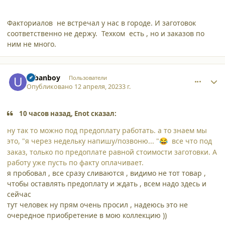
Факториалов не встречал у нас в городе. И заготовок
соответственно не держу. Техком есть , но и заказов по
ним не много.
comment_44922
Author stats
urbanboy
Пользователи
Опубликовано
12 апреля, 2023
3 г.
10 часов назад, Enot сказал:
ну так то можно под предоплату работать. а то знаем мы
это, "я через недельку напишу/позвоню... "
все что под
😂
заказ, только по предоплате равной стоимости заготовки. А
работу уже пусть по факту оплачивает.
я пробовал , все сразу сливаются , видимо не тот товар ,
чтобы оставлять предоплату и ждать , всем надо здесь и
сейчас
тут человек ну прям очень просил , надеюсь это не
очередное приобретение в мою коллекцию ))