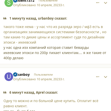
student1372
Пользователи
Опубликовано
10 апреля, 2023
3 г.
1 минуту назад, urbanboy сказал:
такого тоже нема - у нас что из разряда зеро / мф3 есть в
организациях занимающихся системами безопасности , но
там какие-то дикие цены и ассортимент судя по дизайнам
эпокси - икеевский
у нас одна изх компаний которая ставит беварды
икеевские эпокси по 200р пихает клиентам.... я же такие от
400р делаю
comment_44909
Author stats
urbanboy
Пользователи
Опубликовано
10 апреля, 2023
3 г.
6 минут назад, Aprel сказал:
Одну то можно и по больной цене купить. Оплатит всё
равно клиент.