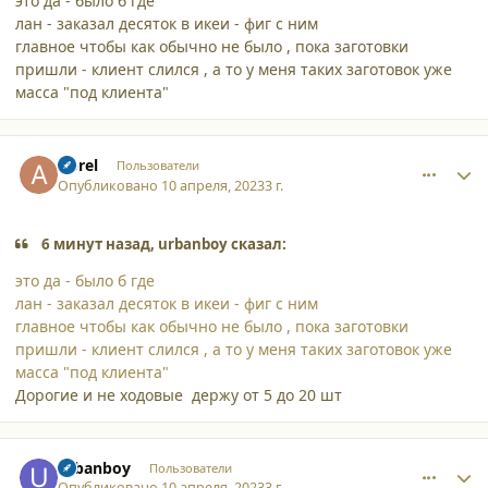
это да - было б где
лан - заказал десяток в икеи - фиг с ним
главное чтобы как обычно не было , пока заготовки
пришли - клиент слился , а то у меня таких заготовок уже
масса "под клиента"
comment_44911
Author stats
Aprel
Пользователи
Опубликовано
10 апреля, 2023
3 г.
6 минут назад, urbanboy сказал:
это да - было б где
лан - заказал десяток в икеи - фиг с ним
главное чтобы как обычно не было , пока заготовки
пришли - клиент слился , а то у меня таких заготовок уже
масса "под клиента"
Дорогие и не ходовые держу от 5 до 20 шт
comment_44912
Author stats
urbanboy
Пользователи
Опубликовано
10 апреля, 2023
3 г.