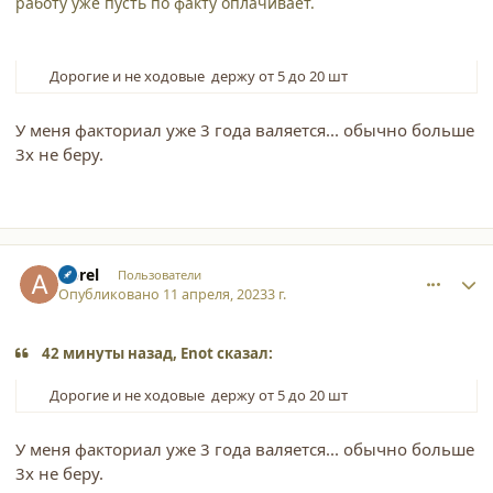
работу уже пусть по факту оплачивает.
Дорогие и не ходовые держу от 5 до 20 шт
У меня факториал уже 3 года валяется... обычно больше
3х не беру.
comment_44920
Author stats
Aprel
Пользователи
Опубликовано
11 апреля, 2023
3 г.
42 минуты назад, Enot сказал:
Дорогие и не ходовые держу от 5 до 20 шт
У меня факториал уже 3 года валяется... обычно больше
3х не беру.