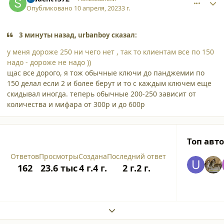
Опубликовано
10 апреля, 2023
3 г.
3 минуты назад, urbanboy сказал:
у меня дороже 250 ни чего нет , так то клиентам все по 150
надо - дороже не надо ))
щас все дорого, я тож обычные ключи до панджемии по
150 делал если 2 и более берут и то с каждым ключем еще
скидывал иногда. теперь обычные 200-250 зависит от
количества и мифара от 300р и до 600р
Топ авт
Ответов
Просмотры
Создана
Последний ответ
162
23.6 тыс
4 г.
4 г.
2 г.
2 г.
Expand topic overview