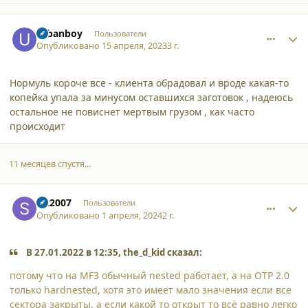
comment_44958
Author stats
urbanboy
Пользователи
Опубликовано
15 апреля, 2023
3 г.
Нормуль короче все - клиента обрадовал и вроде какая-то
копейка упала за минусом оставшихся заготовок , надеюсь
остальное не повиснет мертвым грузом , как часто
происходит
11 месяцев спустя...
comment_52726
Author stats
stt2007
Пользователи
Опубликовано
1 апреля, 2024
2 г.
В 27.01.2022 в 12:35, the_d_kid сказал:
потому что на MF3 обычный nested работает, а на OTP 2.0
только hardnested, хотя это имеет мало значения если все
сектора закрыты, а если какой то открыт то всё равно легко