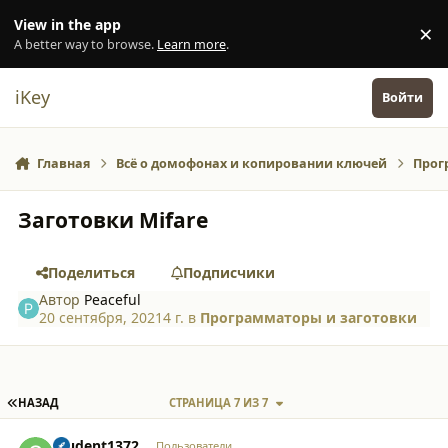
Перейти к содержанию
View in the app
×
Di
A better way to browse.
Learn more
.
iKey
Войти
Главная
Всё о домофонах и копировании ключей
Прог
Заготовки Mifare
Поделиться
Подписчики
Автор
Peaceful
20 сентября, 2021
4 г.
в
Программаторы и заготовки
ПЕРВАЯ СТРАНИЦА
НАЗАД
СТРАНИЦА 7 ИЗ 7
comment_44905
Author stats
student1372
Пользователи