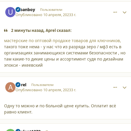
comment_44906
Author stats
urbanboy
Пользователи
Опубликовано
10 апреля, 2023
3 г.
2 минуты назад, Aprel сказал:
мастерские по оптовой продаже товаров для ключников,
такого тоже нема - у нас что из разряда зеро / мф3 есть в
организациях занимающихся системами безопасности , но
там какие-то дикие цены и ассортимент судя по дизайнам
эпокси - икеевский
comment_44907
Author stats
Aprel
Пользователи
Опубликовано
10 апреля, 2023
3 г.
Одну то можно и по больной цене купить. Оплатит всё
равно клиент.
comment_44908
Author stats