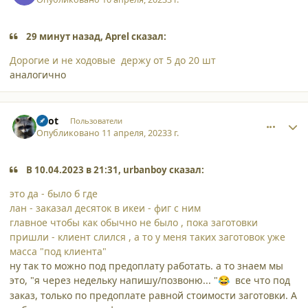
29 минут назад, Aprel сказал:
Дорогие и не ходовые держу от 5 до 20 шт
аналогично
comment_44917
Author stats
Enot
Пользователи
Опубликовано
11 апреля, 2023
3 г.
В 10.04.2023 в 21:31, urbanboy сказал:
это да - было б где
лан - заказал десяток в икеи - фиг с ним
главное чтобы как обычно не было , пока заготовки
пришли - клиент слился , а то у меня таких заготовок уже
масса "под клиента"
ну так то можно под предоплату работать. а то знаем мы
это, "я через недельку напишу/позвоню... "
все что под
😂
заказ, только по предоплате равной стоимости заготовки. А