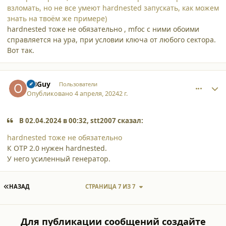
взломать, но не все умеют hardnested запускать, как можем
знать на твоём же примере)
hardnested тоже не обязательно , mfoc с ними обоими
справляется на ура, при условии ключа от любого сектора.
Вот так.
comment_52804
Author stats
OBGuy
Пользователи
Опубликовано
4 апреля, 2024
2 г.
В 02.04.2024 в 00:32, stt2007 сказал:
hardnested тоже не обязательно
К OTP 2.0 нужен hardnested.
У него усиленный генератор.
ПЕРВАЯ СТРАНИЦА
НАЗАД
СТРАНИЦА 7 ИЗ 7
Для публикации сообщений создайте