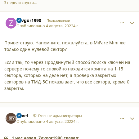
3 недели спустя...
comment_39364
Author stats
Zavgor1990
Пользователи
Опубликовано
4 августа, 2022
4 г.
Приветствую. Напомните, пожалуйста, в MiFare Mini же
только один нулевой сектор?
Если так, то через Продвинутый способ поиска ключей на
сервере почему-то спокойно находится крипта на 1-15
сектора, которых на деле нет, а проверка закрытых
секторов на ТМД-5С показывает, что все сектора, кроме 0
закрыты.
comment_39369
Author stats
Pavel
Главные администраторы
Опубликовано
4 августа, 2022
4 г.
1 час назад, Zavgor1990 сказал: