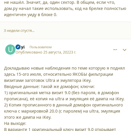
не нашёл. Значит, да, один сектор. В общем, если что,
дом.ру начал такие использовать, код на брелке полностью
идентичен уиду в блоке 0.
3 недели спустя...
comment_40478
Author stats
Uilyi
Пользователи
Опубликовано
25 августа, 2022
3 г.
Докладываю новые наблюдения по теме которую я поднял
здесь 15-ого июля, относительно ЯКОБЫ фильтрации
визитами заготовок Ultra и эмулятора iKey.
Вводные данные: такой же домофон; ключи:
1) оригинальная метка визит 9.0 (без пароля, в домофон
прописана), её копия на ultra и эмуляция её дампа на iKey.
2) Копия прописанного в данный домофон оригинального
ключа с маркировкой 20.0 (с паролем) на ultra, эмуляция
этого же дампа на iKey.
На выходе:
В варианте 1 оригинальный ключ визит 9.0 открывает