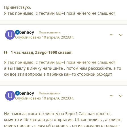
Приветствую.
Я так понимаю, с тестами мф-4 пока ничего не слышно?
comment_44892
Author stats
urbanboy
Пользователи
Опубликовано
10 апреля, 2023
3 г.
1 час назад, Zavgor1990 сказал:
Я так понимаю, с тестами мф-4 пока ничего не слышно?
а вы Павлу в личку напишите , потом нам расскажите, а то
он все эти вопросы в паблике как-то стороной обходит
comment_44893
Author stats
urbanboy
Пользователи
Опубликовано
10 апреля, 2023
3 г.
Нет смысла писать клиенту на Зеро ? Слышал просто ,
кому-то и 4b хватало для открытия. UL кончились , а клиент
очень просит , с другой стороны , он из соседнего города -