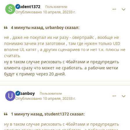
comment_44896
Author stats
student1372
Пользователи
Опубликовано
10 апреля, 2023
3 г.
4 минуты назад, urbanboy сказал:
не , даже не покупал их ни разу - оверпрайс , вообще не
понимаю зачем эти заготовки , там где нужен только UID
вполне UL катят , а других сценариев то и нет т.к. плюсы не
считать
ну в таком случае рисковать с 4байтами и предупредить
клиента сразу что может не сработать. а рабочие метки
будут к пример через 20 дней.
comment_44897
Author stats
urbanboy
Пользователи
Опубликовано
10 апреля, 2023
3 г.
1 минуту назад, student1372 сказал:
ну в таком случае рисковать с 4байтами и предупредить