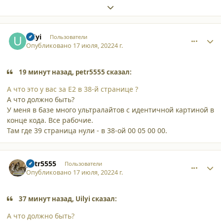
Expand topic overview
comment_38569
Author stats
Uilyi
Пользователи
Опубликовано
17 июля, 2022
4 г.
19 минут назад, petr5555 сказал:
А что это у вас за E2 в 38-й странице ?
А что должно быть?
У меня в базе много ультралайтов с идентичной картиной в
конце кода. Все рабочие.
Там где 39 страница нули - в 38-ой 00 05 00 00.
comment_38570
Author stats
petr5555
Пользователи
Опубликовано
17 июля, 2022
4 г.
37 минут назад, Uilyi сказал:
А что должно быть?