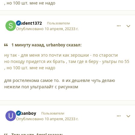
, но 100 шт. мне не надо
comment_44901
Author stats
student1372
Пользователи
Опубликовано
10 апреля, 2023
3 г.
1 минуту назад, urbanboy сказал:
ну так - для меня это почти как зерошки - по старости
но походу придется их брать , там где я беру - ультры по 55
, но 100 шт. мне не надо
для ростелекома самое то. я их дешевле чуть делаю
нежели пол ультралайт с рисунком
comment_44902
Author stats
urbanboy
Пользователи
Опубликовано
10 апреля, 2023
3 г.
Только что, Aprel сказал: