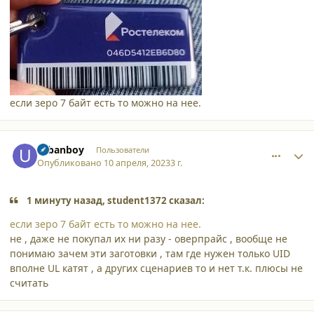
если зеро 7 байт есть то можно на нее.
comment_44895
Author stats
urbanboy
Пользователи
Опубликовано
10 апреля, 2023
3 г.
1 минуту назад, student1372 сказал:
если зеро 7 байт есть то можно на нее.
не , даже не покупал их ни разу - оверпрайс , вообще не
понимаю зачем эти заготовки , там где нужен только UID
вполне UL катят , а других сценариев то и нет т.к. плюсы не
считать