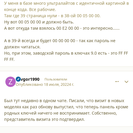
У меня в базе много ультралайтов с идентичной картиной в
конце кода. Все рабочие.
Там где 39 страница нули - в 38-ой 00 05 00 00.
Ну вот 00 05 00 00 и должно быть.
А вот откуда там взялось 00 E2 00 00 - это интересно......
А в 39-й всегда и будет 00 00 00 00 - так как пароль не
должен читаться.
Но, при этом, заводской пароль в ключах 9.0 есть - это FF FF
FF FF.
comment_38601
Author stats
Zavgor1990
Пользователи
Опубликовано
18 июля, 2022
4 г.
Был тут недавно в одном чате. Писали, что визит в новых
моделях как раз обнову выпустил, что теперь панель кроме
родных ключей ничего не воспринимает. Собственно,
представитель визита это подтвердил.