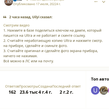
Опубликовано
17 июля, 2022
4 г.
2 часа назад, Uilyi сказал:
Смотрим видео
1. Нажмите в базе поделиться ключом на дампе, который
пишется на Ultra и не работает и скинте ссылку.
2. Считайте неработающую копию Ultra и нажмите смотр.
на приборе, сделайте и скиньте фото.
3. Считайте оригинал и сделайте фото экрана прибора,
ничего не нажимая.
Всё можно в ЛС или на почту.
Топ авт
Ответов
Просмотры
Создана
Последний ответ
162
23.6 тыс
4 г.
4 г.
2 г.
2 г.