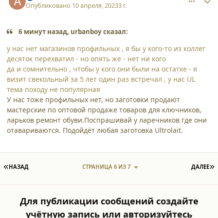
Опубликовано
10 апреля, 2023
3 г.
6 минут назад, urbanboy сказал:
у нас нет магазинов профильных , я бы у кого-то из коллег
десяток перехватил - но опять же - нет ни кого
да и сомнительно , чтобы у кого они были на остатке - я
визит свекольный за 5 лет один раз встречал , у нас UL
тема походу не популярная
У нас тоже профильных нет, но заготовки продают
мастерские по оптовой продаже товаров для ключников,
ларьков ремонт обуви.Поспрашивай у ларечников где они
отавариваются. Подойдёт любая заготовка Ultrolait.
ПЕРВАЯ СТРАНИЦА
П
НАЗАД
СТРАНИЦА 6 ИЗ 7
ДАЛЕЕ
Для публикации сообщений создайте
учётную запись или авторизуйтесь