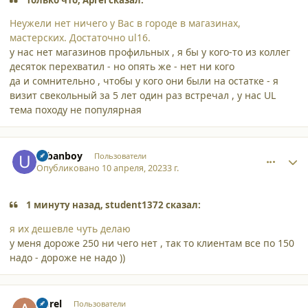
Неужели нет ничего у Вас в городе в магазинах,
мастерских. Достаточно ul16.
у нас нет магазинов профильных , я бы у кого-то из коллег
десяток перехватил - но опять же - нет ни кого
да и сомнительно , чтобы у кого они были на остатке - я
визит свекольный за 5 лет один раз встречал , у нас UL
тема походу не популярная
comment_44903
Author stats
urbanboy
Пользователи
Опубликовано
10 апреля, 2023
3 г.
1 минуту назад, student1372 сказал:
я их дешевле чуть делаю
у меня дороже 250 ни чего нет , так то клиентам все по 150
надо - дороже не надо ))
comment_44904
Author stats
Aprel
Пользователи