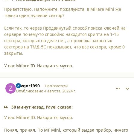
Приветствую. Напомните, пожалуйста, в MiFare Mini же
только один нулевой сектор?
Если так, то через Продвинутый способ поиска ключей на
сервере почему-то спокойно находится крипта на 1-15
сектора, которых на деле нет, а проверка закрытых
секторов на ТМД-5С показывает, что все сектора, кроме 0
закрыты.
У вас Mifare ID. Находится мусор.
comment_39373
Author stats
Zavgor1990
Пользователи
Опубликовано
4 августа, 2022
4 г.
50 минут назад, Pavel сказал:
У вас Mifare ID. Находится мусор.
Понял, принял. По MF Mini, который выдал прибор, ничего