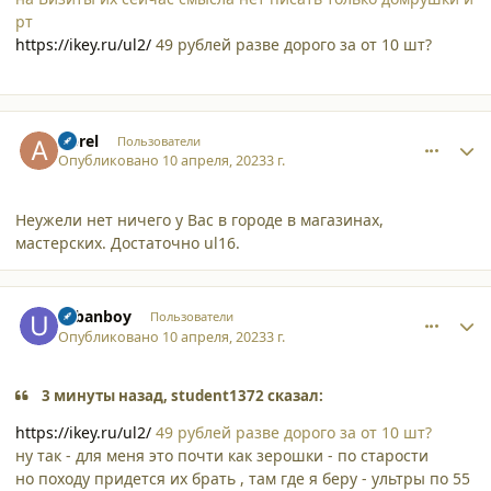
рт
https://ikey.ru/ul2/
49 рублей разве дорого за от 10 шт?
comment_44899
Author stats
Aprel
Пользователи
Опубликовано
10 апреля, 2023
3 г.
Неужели нет ничего у Вас в городе в магазинах,
мастерских. Достаточно ul16.
comment_44900
Author stats
urbanboy
Пользователи
Опубликовано
10 апреля, 2023
3 г.
3 минуты назад, student1372 сказал:
https://ikey.ru/ul2/
49 рублей разве дорого за от 10 шт?
ну так - для меня это почти как зерошки - по старости
но походу придется их брать , там где я беру - ультры по 55