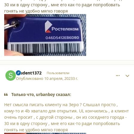
30 км в одну сторону , мне его как-то ради попробовать
гонять не удобно мягко говоря
comment_44894
Author stats
student1372
Пользователи
Опубликовано
10 апреля, 2023
3 г.
Только что, urbanboy сказал:
Нет смысла писать клиенту на Зеро ? Слышал просто ,
кому-то и 4b хватало для открытия. UL кончились , а клиент
очень просит , с другой стороны , он из соседнего города -
30 км в одну сторону , мне его как-то ради попробовать
гонять не удобно мягко говоря