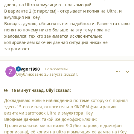
дверь, на Ultra и эмуляцию - ноль эмоций.
В варианте 2 (с паролем) - открывает и копия на Ultra, и
эмуляция на iKey.
Выводы, думаю, объяснять нет надобности. Разве что стало
понятно почему никто больше на эту тему пока не
жаловался: тех кто занимается исключительно
копированием ключей данная ситуация никак не
затрагивает.
comment_40479
Author stats
Zavgor1990
Пользователи
Опубликовано
25 августа, 2022
3 г.
16 минут назад, Uilyi сказал:
Докладываю новые наблюдения по теме которую я поднял
здесь 15-ого июля, относительно ЯКОБЫ фильтрации
визитами заготовок Ultra и эмулятора iKey.
Вводные данные: такой же домофон; ключи:
1) оригинальная метка визит 9.0 (без пароля, в домофон
прописана), её копия на ultra и эмуляция её дампа на iKey.