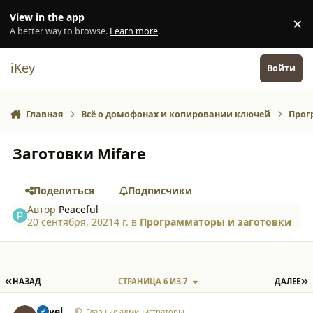
Перейти к содержанию
View in the app
×
Di
A better way to browse.
Learn more
.
iKey
Войти
Главная
Всё о домофонах и копировании ключей
Прог
Заготовки Mifare
Поделиться
Подписчики
Автор
Peaceful
20 сентября, 2021
4 г.
в
Программаторы и заготовки
ПЕРВАЯ СТРАНИЦА
П
НАЗАД
СТРАНИЦА 6 ИЗ 7
ДАЛЕЕ
comment_38568
Author stats
Pavel
Главные администраторы