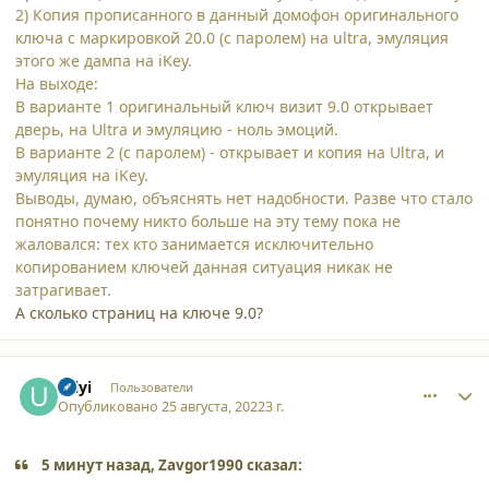
2) Копия прописанного в данный домофон оригинального
ключа с маркировкой 20.0 (с паролем) на ultra, эмуляция
этого же дампа на iKey.
На выходе:
В варианте 1 оригинальный ключ визит 9.0 открывает
дверь, на Ultra и эмуляцию - ноль эмоций.
В варианте 2 (с паролем) - открывает и копия на Ultra, и
эмуляция на iKey.
Выводы, думаю, объяснять нет надобности. Разве что стало
понятно почему никто больше на эту тему пока не
жаловался: тех кто занимается исключительно
копированием ключей данная ситуация никак не
затрагивает.
А сколько страниц на ключе 9.0?
comment_40480
Author stats
Uilyi
Пользователи
Опубликовано
25 августа, 2022
3 г.
5 минут назад, Zavgor1990 сказал: