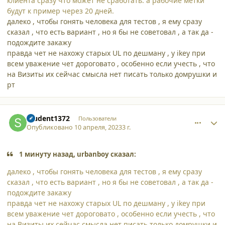
клиента сразу что может не сработать. а рабочие метки
будут к пример через 20 дней.
далеко , чтобы гонять человека для тестов , я ему сразу
сказал , что есть вариант , но я бы не советовал , а так да -
подождите закажу
правда чет не нахожу старых UL по дешману , у ikey при
всем уважение чет дороговато , особенно если учесть , что
на Визиты их сейчас смысла нет писать только домрушки и
рт
comment_44898
Author stats
student1372
Пользователи
Опубликовано
10 апреля, 2023
3 г.
1 минуту назад, urbanboy сказал:
далеко , чтобы гонять человека для тестов , я ему сразу
сказал , что есть вариант , но я бы не советовал , а так да -
подождите закажу
правда чет не нахожу старых UL по дешману , у ikey при
всем уважение чет дороговато , особенно если учесть , что
на Визиты их сейчас смысла нет писать только домрушки и