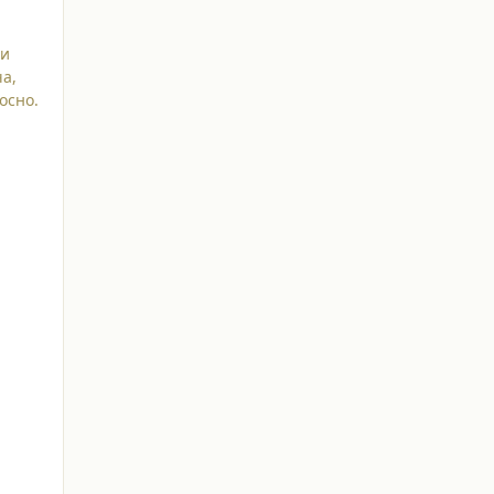
ли
ча,
осно.