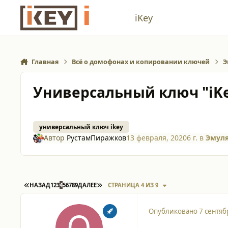
Перейти к содержанию
iKey
Главная
Всё о домофонах и копировании ключей
Э
Универсальный ключ "iK
универсальный ключ ikey
Автор
РустамПиражков
13 февраля, 2020
6 г.
в
Эмуля
ПЕРВАЯ СТРАНИЦА
ПОСЛЕДНЯЯ СТРАНИЦА
НАЗАД
1
2
3
4
5
6
7
8
9
ДАЛЕЕ
СТРАНИЦА 4 ИЗ 9
Опубликовано
7 сентяб