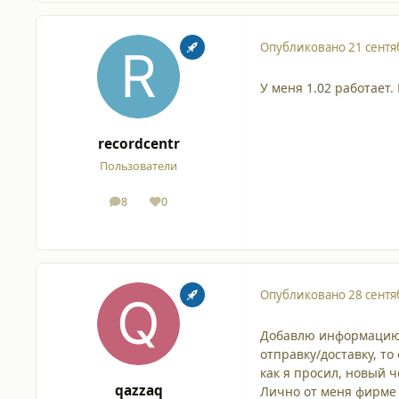
Опубликовано
21 сентя
У меня 1.02 работает
recordcentr
Пользователи
8
0
сообщения
Репутация
Опубликовано
28 сентя
Добавлю информацию 
отправку/доставку, то
как я просил, новый 
qazzaq
Лично от меня фирм