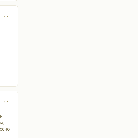
comment_25825
comment_25892
ли
ча,
осно.