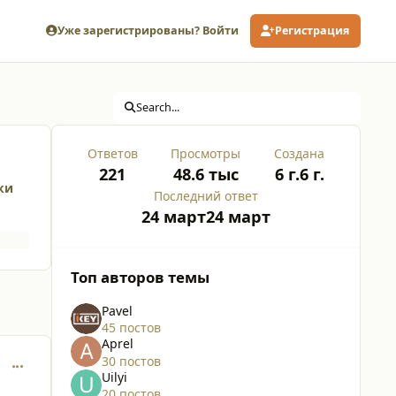
Уже зарегистрированы? Войти
Регистрация
Search...
Ответов
Просмотры
Создана
221
48.6 тыс
6 г.
6 г.
ки
Последний ответ
24 март
24 март
Топ авторов темы
Pavel
45 постов
Aprel
30 постов
comment_25756
Uilyi
20 постов