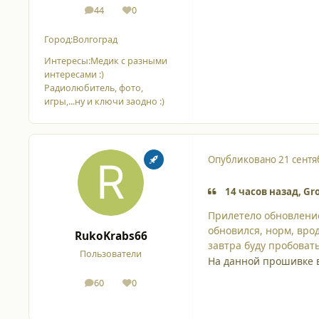
44
0
сообщения
Репутация
Город:
Волгоград
Интересы:
Медик с разными
интересами :)
Радиолюбитель, фото,
игры,...ну и ключи заодно :)
Опубликовано
21 сентя
14 часов назад, G
Прилетело обновлени
обновился, норм, врод
RukoKrabs66
завтра буду пробоват
Пользователи
На данной прошивке ви
60
0
сообщения
Репутация