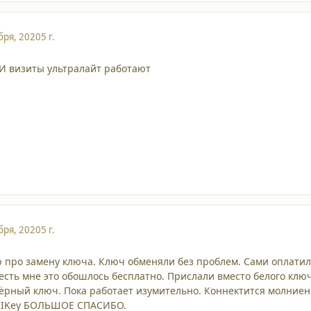
бря, 2020
5 г.
. И визиты ультралайт работают
бря, 2020
5 г.
про замену ключа. Ключ обменяли без проблем. Сами оплати
 есть мне это обошлось бесплатно. Прислали вместо белого клю
чёрный ключ. Пока работает изумительно. Коннектится молниен
е IKey БОЛЬШОЕ СПАСИБО.