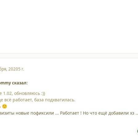
бря, 2020
5 г.
rommy сказал:
е 1.02, обновляюсь
:))
е всё работает, база подхватилась.
ь
🙂
зиты новые пофиксили ... Работает ! Но что ещё добавили хз ..