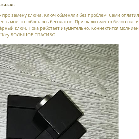
сказал:
про замену ключа. Ключ обменяли без проблем. Сами оплати
 есть мне это обошлось бесплатно. Прислали вместо белого клю
чёрный ключ. Пока работает изумительно. Коннектится молниен
е IKey БОЛЬШОЕ СПАСИБО.