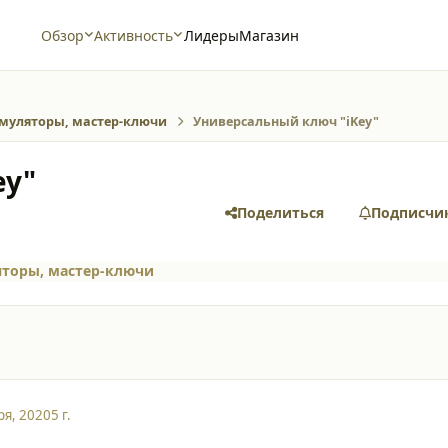
Обзор
Активность
Лидеры
Магазин
муляторы, мастер-ключи
Универсальный ключ "iKey"
ey"
Поделиться
Подписчи
торы, мастер-ключи
ря, 2020
5 г.