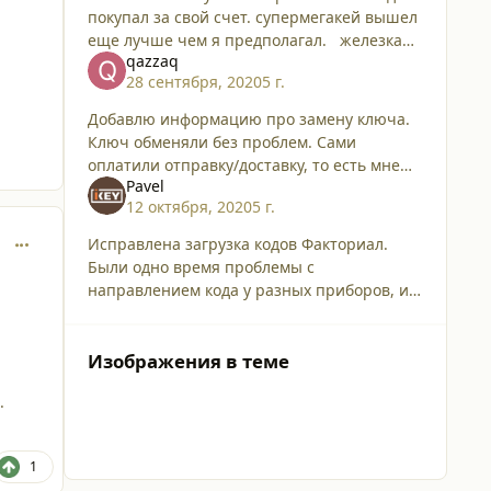
покупал за свой счет. супермегакей вышел
еще лучше чем я предполагал. железка
qazzaq
уникальная работает со всеми
28 сентября, 2020
5 г.
домофонами. вообще с любыми в т.ч с 12
вольтовым циф
Добавлю информацию про замену ключа.
Ключ обменяли без проблем. Сами
оплатили отправку/доставку, то есть мне
Pavel
это обошлось бесплатно. Прислали вместо
12 октября, 2020
5 г.
белого ключа, как я просил, новый чёрный
ключ. Пока
comment_25824
Исправлена загрузка кодов Факториал.
Были одно время проблемы с
направлением кода у разных приборов, из-
за чего код в базу у одних сохранялся слева
направо, у других наоборот, сделали чтобы
при любом
Изображения в теме
.
1