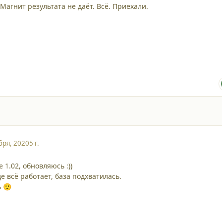
Магнит результата не даёт. Всё. Приехали.
бря, 2020
5 г.
е 1.02, обновляюсь
:))
е всё работает, база подхватилась.
ь
🙂