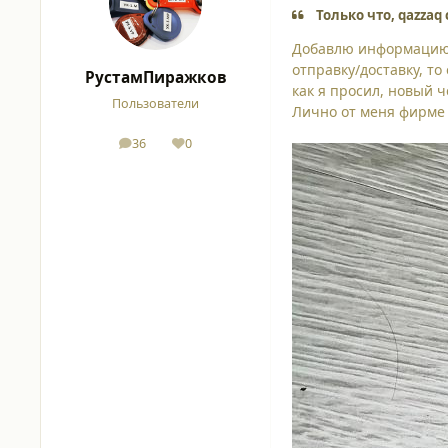
Только что, qazzaq 
Добавлю информацию 
отправку/доставку, то
РустамПиражков
как я просил, новый 
Пользователи
Лично от меня фирм
36
0
сообщения
Репутация