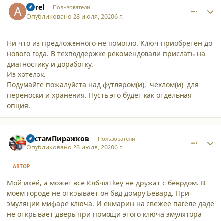
Aprel
Пользователи
Опубликовано
28 июля, 2020
6 г.
Ни что из предложенного не помогло. Ключ приобретен до
нового года. В техподдержке рекомендовали прислать на
диагностику и доработку.
Из хотелок.
Подумайте пожалуйста над футляром(и), чехлом(и) для
переноски и хранения. Пусть это будет как отдельная
опция.
comment_25487
Author stats
РустамПиражков
Пользователи
Опубликовано
28 июля, 2020
6 г.
АВТОР
Мой икей, а может все Клбчи Ikey не дружат с беврдом. В
моем городе не открывает он бвд домру Бевард. При
эмуляции мифаре ключа. И енмарин на свежее пагеле даде
не открывает дверь при помощи этого ключа эмулятора