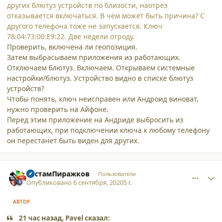
других блютуз устройств по близости, наотрез
отказывается включаться. В чём может быть причина? С
другого телефона тоже не запускается. Ключ
78:04:73:00:E9:22. Две недели отроду.
Проверить, включена ли геопозиция.
Затем выбрасываем приложения из работающих.
Отключаем блютуз. Включаем. Открываем системные
настройки/блютуз. Устройство видно в списке блютуз
устройств?
Чтобы понять, ключ неисправен или Андроид виноват,
нужно проверить на Айфоне.
Перед этим приложение на Андриде выбросить из
работающих, при подключении ключа к любому телефону
он перестанет быть виден для других.
comment_25743
Author stats
РустамПиражков
Пользователи
Опубликовано
6 сентября, 2020
5 г.
АВТОР
21 час назад, Pavel сказал: