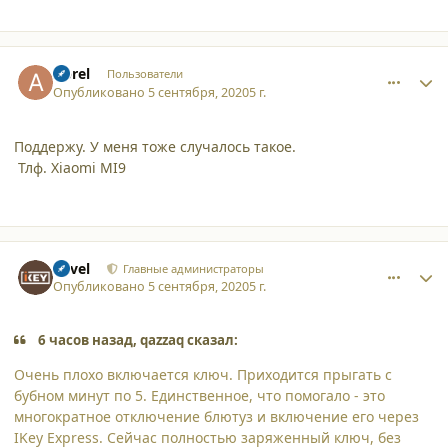
comment_25733
Author stats
Aprel
Пользователи
Опубликовано
5 сентября, 2020
5 г.
Поддержу. У меня тоже случалось такое.
Тлф. Xiaomi MI9
comment_25736
Author stats
Pavel
Главные администраторы
Опубликовано
5 сентября, 2020
5 г.
6 часов назад, qazzaq сказал:
Очень плохо включается ключ. Приходится прыгать с
бубном минут по 5. Единственное, что помогало - это
многократное отключение блютуз и включение его через
IKey Express. Сейчас полностью заряженный ключ, без