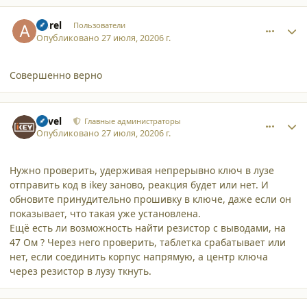
comment_25479
Author stats
Aprel
Пользователи
Опубликовано
27 июля, 2020
6 г.
Совершенно верно
comment_25480
Author stats
Pavel
Главные администраторы
Опубликовано
27 июля, 2020
6 г.
Нужно проверить, удерживая непрерывно ключ в лузе
отправить код в ikey заново, реакция будет или нет. И
обновите принудительно прошивку в ключе, даже если он
показывает, что такая уже установлена.
Ещё есть ли возможность найти резистор с выводами, на
47 Ом ? Через него проверить, таблетка срабатывает или
нет, если соединить корпус напрямую, а центр ключа
через резистор в лузу ткнуть.
comment_25486
Author stats