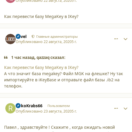
Опубликовано
22 августа, 2020
5 г.
Как перевести базу MegaKey в IKey?
comment_25610
Author stats
Pavel
Главные администраторы
Опубликовано
22 августа, 2020
5 г.
1 час назад, qazzaq сказал:
Как перевести базу MegaKey в IKey?
А что значит база megakey? Файл MGK на флешке? Ну так
импортируйте в iKeyBase и отправьте файл базы .ib2 на
телефон.
comment_25614
Author stats
RukoKrabs66
Пользователи
Опубликовано
23 августа, 2020
5 г.
Павел , здравствуйте ! Скажите , когда ожидать новой