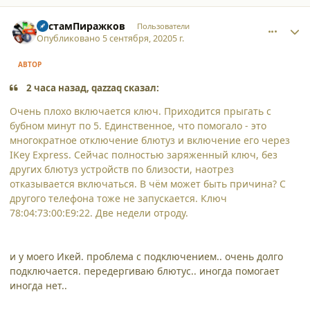
comment_25732
Author stats
РустамПиражков
Пользователи
Опубликовано
5 сентября, 2020
5 г.
АВТОР
2 часа назад, qazzaq сказал:
Очень плохо включается ключ. Приходится прыгать с
бубном минут по 5. Единственное, что помогало - это
многократное отключение блютуз и включение его через
IKey Express. Сейчас полностью заряженный ключ, без
других блютуз устройств по близости, наотрез
отказывается включаться. В чём может быть причина? С
другого телефона тоже не запускается. Ключ
78:04:73:00:E9:22. Две недели отроду.
и у моего Икей. проблема с подключением.. очень долго
подключается. передергиваю блютус.. иногда помогает
иногда нет..