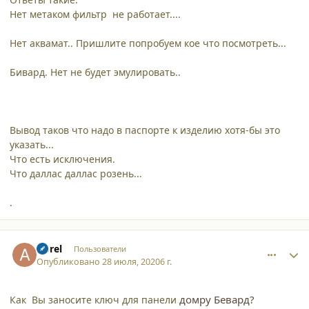
Нет метаком фильтр не работает....
Нет аквамат.. Пришлите попробуем кое что посмотреть...
Бивард. Нет не будет эмулировать..
Вывод таков что надо в паспорте к изделию хотя-бы это
указать...
Что есть исключения.
Что даллас даллас розень...
.
comment_25488
Author stats
Aprel
Пользователи
Опубликовано
28 июля, 2020
6 г.
домру Бевард?
Как Вы заносите ключ для панели