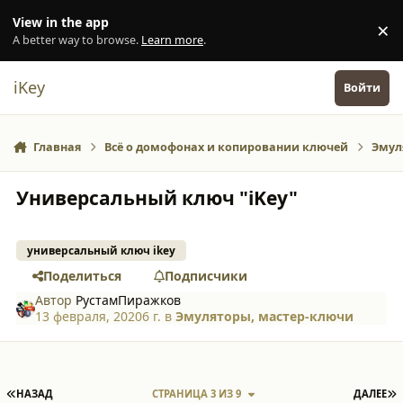
Перейти к содержанию
View in the app
×
Di
A better way to browse.
Learn more
.
iKey
Войти
Главная
Всё о домофонах и копировании ключей
Эмул
Универсальный ключ "iKey"
универсальный ключ ikey
Поделиться
Подписчики
Автор
РустамПиражков
13 февраля, 2020
6 г.
в
Эмуляторы, мастер-ключи
ПЕРВАЯ СТРАНИЦА
П
НАЗАД
СТРАНИЦА 3 ИЗ 9
ДАЛЕЕ