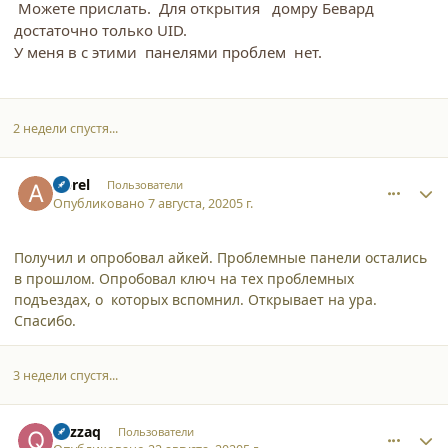
Можете прислать. Для открытия домру Бевард
достаточно только UID.
У меня в с этими панелями проблем нет.
2 недели спустя...
comment_25547
Author stats
Aprel
Пользователи
Опубликовано
7 августа, 2020
5 г.
Получил и опробовал айкей. Проблемные панели остались
в прошлом. Опробовал ключ на тех проблемных
подъездах, о которых вспомнил. Открывает на ура.
Спасибо.
3 недели спустя...
comment_25609
Author stats
qazzaq
Пользователи