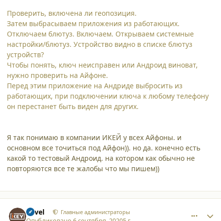
Проверить, включена ли геопозиция.
Затем выбрасываем приложения из работающих.
Отключаем блютуз. Включаем. Открываем системные
настройки/блютуз. Устройство видно в списке блютуз
устройств?
Чтобы понять, ключ неисправен или Андроид виноват,
нужно проверить на Айфоне.
Перед этим приложение на Андриде выбросить из
работающих, при подключении ключа к любому телефону
он перестанет быть виден для других.
Я так понимаю в компании ИКЕЙ у всех Айфоны. и
основном все точиться под Айфон)). но да. конечно есть
какой то тестовый Андроид. на котором как обычно не
повторяются все те жалобы что мы пишем))
comment_25746
Author stats
Pavel
Главные администраторы
Опубликовано
6 сентября, 2020
5 г.