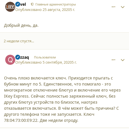
Pavel
Главные администраторы
Опубликовано
25 августа, 2020
5 г.
Добрый день, да.
2 недели спустя...
comment_25731
Author stats
qazzaq
Пользователи
Опубликовано
5 сентября, 2020
5 г.
Очень плохо включается ключ. Приходится прыгать с
бубном минут по 5. Единственное, что помогало - это
многократное отключение блютуз и включение его через
IKey Express. Сейчас полностью заряженный ключ, без
других блютуз устройств по близости, наотрез
отказывается включаться. В чём может быть причина? С
другого телефона тоже не запускается. Ключ
78:04:73:00:E9:22. Две недели отроду.