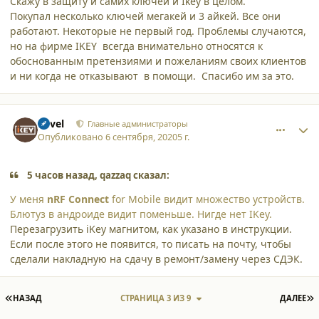
Скажу в защиту и самих ключей и Ikey в целом.
Покупал несколько ключей мегакей и 3 айкей. Все они
работают. Некоторые не первый год. Проблемы случаются,
но на фирме IKEY всегда внимательно относятся к
обоснованным претензиями и пожеланиям своих клиентов
и ни когда не отказывают в помощи. Спасибо им за это.
comment_25754
Author stats
Pavel
Главные администраторы
Опубликовано
6 сентября, 2020
5 г.
5 часов назад, qazzaq сказал:
У меня
nRF
Connect
for Mobile видит множество устройств.
Блютуз в андроиде видит поменьше. Нигде нет IKey.
Перезагрузить iKey магнитом, как указано в инструкции.
Если после этого не появится, то писать на почту, чтобы
сделали накладную на сдачу в ремонт/замену через СДЭК.
ПЕРВАЯ СТРАНИЦА
П
НАЗАД
СТРАНИЦА 3 ИЗ 9
ДАЛЕЕ