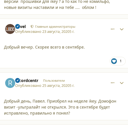
версии прошивки для ikey ? а то как то не комильфо,
новые визиты наставили и на тебе .... облом !
comment_25615
Author stats
Pavel
Главные администраторы
Опубликовано
23 августа, 2020
5 г.
Добрый вечер. Скорее всего в сентябре.
1
comment_25621
Author stats
recordcentr
Пользователи
Опубликовано
25 августа, 2020
5 г.
Добрый день, Павел. Приобрел на неделе ikey. Домофон
визит -ультралайт не открылся. Это в сентябре будет
исправлено, правильно я понял?
comment_25624
Author stats