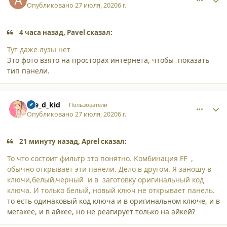
Опубликовано
27 июля, 2020
6 г.
4 часа назад, Pavel сказал:
Тут даже лузы нет
Это фото взято на просторах интернета, чтобы показать
тип панели.
comment_25478
Author stats
the_d_kid
Пользователи
Опубликовано
27 июля, 2020
6 г.
21 минуту назад, Aprel сказал:
То что состоит фильтр это понятно. Комбинация FF ,
обычно открывает эти панели. Дело в другом. Я заношу в
ключи,белый,черный и в заготовку оригинальный код
ключа. И только белый, новый ключ не открывает панель.
то есть одинаковый код ключа и в оригинальном ключе, и в
мегакее, и в айкее, но не реагирует только на айкей?