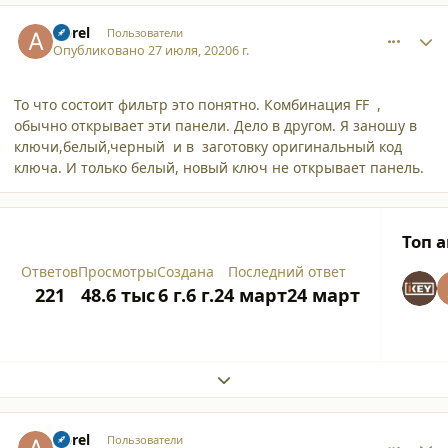
comment_25476
Author stats
Aprel
Пользователи
Опубликовано
27 июля, 2020
6 г.
То что состоит фильтр это понятно. Комбинация FF ,
обычно открывает эти панели. Дело в другом. Я заношу в
ключи,белый,черный и в заготовку оригинальный код
ключа. И только белый, новый ключ не открывает панель.
Топ 
Ответов
Просмотры
Создана
Последний ответ
221
48.6 тыс
6 г.
6 г.
24 март
24 март
Expand topic overview
comment_25477
Author stats
Aprel
Пользователи