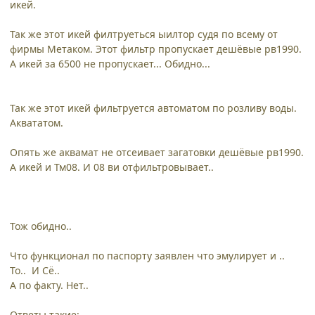
икей.
Так же этот икей филтруеться ыилтор судя по всему от
фирмы Метаком. Этот фильтр пропускает дешёвые рв1990.
А икей за 6500 не пропускает... Обидно...
Так же этот икей фильтруется автоматом по розливу воды.
Аквататом.
Опять же аквамат не отсеивает загатовки дешёвые рв1990.
А икей и Тм08. И 08 ви отфильтровывает..
Тож обидно..
Что функционал по паспорту заявлен что эмулирует и ..
То.. И Сё..
А по факту. Нет..
Ответы такие: