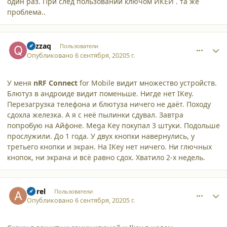
один раз. При след пользовании ключом ИКЕЙ . та же
проблема..
comment_25750
Author stats
qazzaq
Пользователи
Опубликовано
6 сентября, 2020
5 г.
У меня
nRF
Connect
for Mobile видит множество устройств.
Блютуз в андроиде видит поменьше. Нигде нет IKey.
Перезагрузка телефона и блютуза ничего не даёт. Походу
сдохла железка. А я с неё пылинки сдувал. Завтра
попробую на Айфоне. Mega Key покупал 3 штуки. Подольше
прослужили. До 1 года. У двух кнопки навернулись, у
третьего кнопки и экран. На IKey нет ничего. Ни глючных
кнопок, ни экрана и всё равно сдох. Хватило 2-х недель.
comment_25751
Author stats
Aprel
Пользователи
Опубликовано
6 сентября, 2020
5 г.