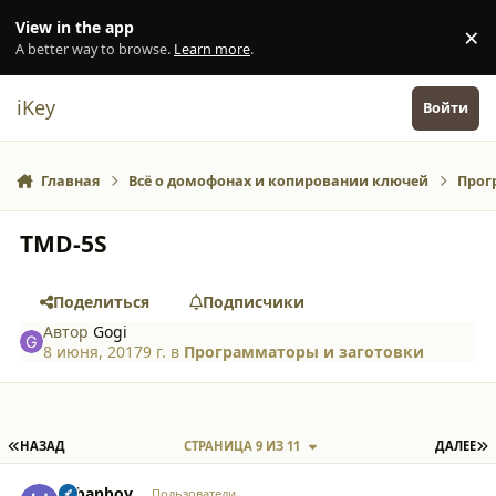
Перейти к содержанию
View in the app
×
Di
A better way to browse.
Learn more
.
iKey
Войти
Главная
Всё о домофонах и копировании ключей
Прог
TMD-5S
Поделиться
Подписчики
Автор
Gogi
8 июня, 2017
9 г.
в
Программаторы и заготовки
ПЕРВАЯ СТРАНИЦА
П
НАЗАД
СТРАНИЦА 9 ИЗ 11
ДАЛЕЕ
comment_24600
Author stats
urbanboy
Пользователи