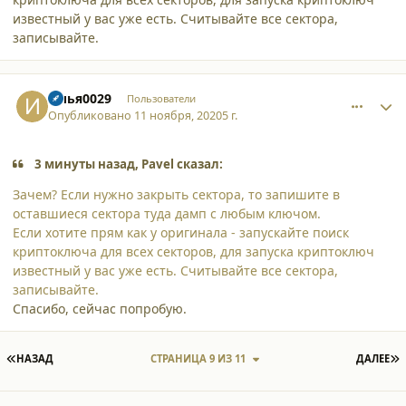
известный у вас уже есть. Считывайте все сектора,
записывайте.
comment_26239
Author stats
Илья0029
Пользователи
Опубликовано
11 ноября, 2020
5 г.
3 минуты назад, Pavel сказал:
Зачем? Если нужно закрыть сектора, то запишите в
оставшиеся сектора туда дамп с любым ключом.
Если хотите прям как у оригинала - запускайте поиск
криптоключа для всех секторов, для запуска криптоключ
известный у вас уже есть. Считывайте все сектора,
записывайте.
Спасибо, сейчас попробую.
ПЕРВАЯ СТРАНИЦА
П
НАЗАД
СТРАНИЦА 9 ИЗ 11
ДАЛЕЕ