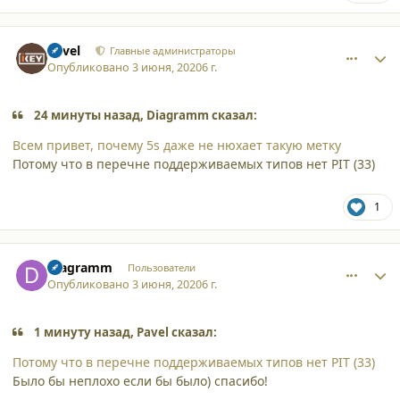
comment_24917
Author stats
Pavel
Главные администраторы
Опубликовано
3 июня, 2020
6 г.
24 минуты назад, Diagramm сказал:
Всем привет, почему 5s даже не нюхает такую метку
Потому что в перечне поддерживаемых типов нет PIT (33)
1
comment_24918
Author stats
Diagramm
Пользователи
Опубликовано
3 июня, 2020
6 г.
1 минуту назад, Pavel сказал:
Потому что в перечне поддерживаемых типов нет PIT (33)
Было бы неплохо если бы было) спасибо!