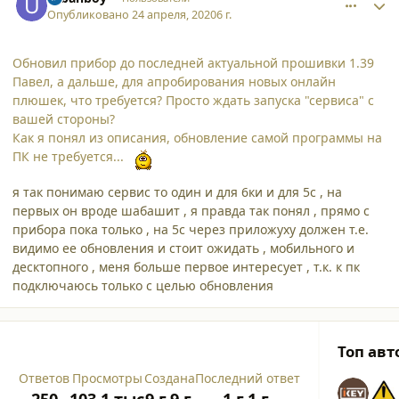
Опубликовано
24 апреля, 2020
6 г.
Обновил прибор до последней актуальной прошивки 1.39
Павел, а дальше, для апробирования новых онлайн
плюшек, что требуется? Просто ждать запуска "сервиса" с
вашей стороны?
Как я понял из описания, обновление самой программы на
ПК не требуется...
я так понимаю сервис то один и для 6ки и для 5с , на
первых он вроде шабашит , я правда так понял , прямо с
прибора пока только , на 5с через приложуху должен т.е.
видимо ее обновления и стоит ожидать , мобильного и
десктопного , меня больше первое интересует , т.к. к пк
подключаюсь только с целью обновления
Топ авт
Ответов
Просмотры
Создана
Последний ответ
250
103.1 тыс
9 г.
9 г.
1 г.
1 г.