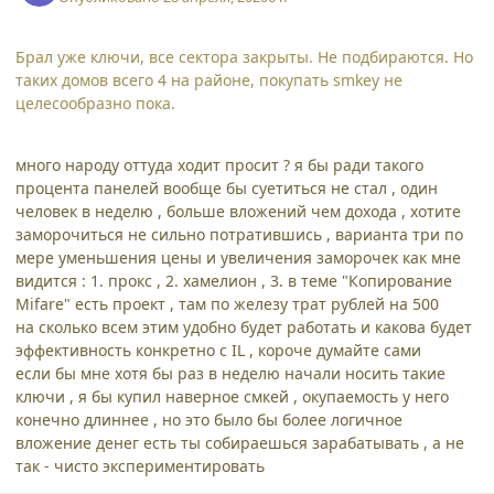
Брал уже ключи, все сектора закрыты. Не подбираются. Но
таких домов всего 4 на районе, покупать smkey не
целесообразно пока.
много народу оттуда ходит просит ? я бы ради такого
процента панелей вообще бы суетиться не стал , один
человек в неделю , больше вложений чем дохода , хотите
заморочиться не сильно потратившись , варианта три по
мере уменьшения цены и увеличения заморочек как мне
видится : 1. прокс , 2. хамелион , 3. в теме "Копирование
Mifare" есть проект , там по железу трат рублей на 500
на сколько всем этим удобно будет работать и какова будет
эффективность конкретно с IL , короче думайте сами
если бы мне хотя бы раз в неделю начали носить такие
ключи , я бы купил наверное смкей , окупаемость у него
конечно длиннее , но это было бы более логичное
вложение денег есть ты собираешься зарабатывать , а не
так - чисто экспериментировать