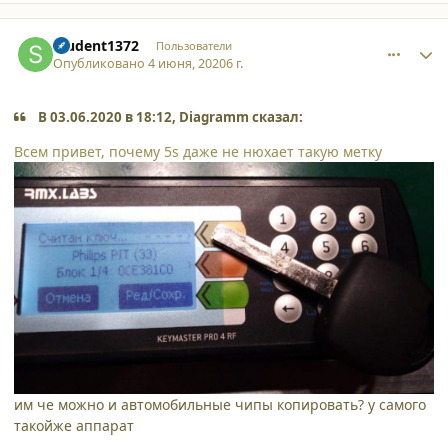
comment_24925
Author stats
student1372
Пользователи
Опубликовано
4 июня, 2020
6 г.
В 03.06.2020 в 18:12, Diagramm сказал:
Всем привет, почему 5s даже не нюхает такую метку
им че можно и автомобильные чипы копировать? у самого
такойже аппарат