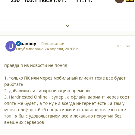
Expand topic overview
comment_24601
Author stats
urbanboy
Пользователи
Опубликовано
24 апреля, 2020
6 г.
правда я из новости не понял :
1. только ПК или через мобильный клиент тоже все будет
работать
2. добавили ли синхронизацию времени
3. Hardnested Online - супер , а офлайн вариант через софт
опять же будет , а то ну ни всегда интернет есть , а там у
меня телефон с 6 гб оперативки и остальное железо тоже
топ , я бы с удовольствием все и локально покрутил без
внешних серверов