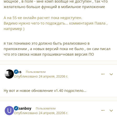
мощное , в поле - мне комп вообще не доступен , так что
желательно больше функций в мобильное приложение
А на 5S-ке онлайн расчет пока недоступен.
Видимо нужно чего-то подождать... комментария Павла ,
например )
я так понимаю это должно быть реализовано в
приложении , а новых версий пока не было , он сам писал
что это связка новая прошивка+новая версия ПО
comment_24606
Author stats
bios
Пользователи
Опубликовано
24 апреля, 2020
6 г.
Ну вот и новое обновление v1.40 подоспело...
comment_24607
Author stats
urbanboy
Пользователи
Опубликовано
24 апреля, 2020
6 г.