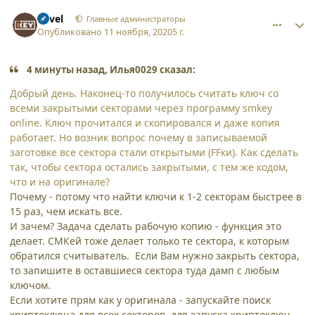
comment_26236
Author stats
Pavel
Главные администраторы
Опубликовано
11 ноября, 2020
5 г.
4 минуты назад, Илья0029 сказал:
Добрый день. Наконец-то получилось считать ключ со
всеми закрытыми секторами через программу smkey
online. Ключ прочитался и скопировался и даже копия
работает. Но возник вопрос почему в записываемой
заготовке все сектора стали открытыми (FFки). Как сделать
так, чтобы сектора остались закрытыми, с тем же кодом,
что и на оригинале?
Почему - потому что найти ключи к 1-2 секторам быстрее в
15 раз, чем искать все.
И зачем? Задача сделать рабочую копию - функция это
делает. СМКей тоже делает только те сектора, к которым
обратился считыватель. Если Вам нужно закрыть сектора,
то запишите в оставшиеся сектора туда дамп с любым
ключом.
Если хотите прям как у оригинала - запускайте поиск
криптоключа для всех секторов, для запуска криптоключ