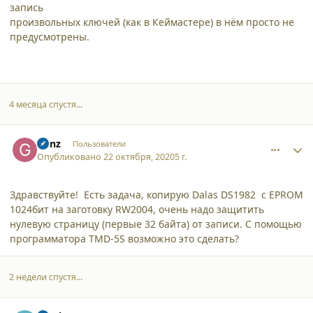
запись
произвольных ключей (как в Кеймастере) в нём просто не
предусмотрены.
4 месяца спустя...
comment_26088
Author stats
Ganz
Пользователи
Опубликовано
22 октября, 2020
5 г.
Здравствуйте! Есть задача, копирую Dalas DS1982 с EPROM
1024бит на заготовку RW2004, очень надо защитить
нулевую страницу (первые 32 байта) от записи. С помощью
программатора TMD-5S возможно это сделать?
2 недели спустя...
comment_26164
Author stats