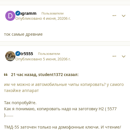
comment_24926
Author stats
Diagramm
Пользователи
Опубликовано
4 июня, 2020
6 г.
ток самые древние
comment_24937
Author stats
petr5555
Пользователи
Опубликовано
5 июня, 2020
6 г.
21 час назад, student1372 сказал:
им че можно и автомобильные чипы копировать? у самого
такойже аппарат
Так попробуйте.
Как я понимаю, копировать надо на заготовку H2 ( 5577
).......
ТМД-5S заточен только на домофонные ключи. И чтение/