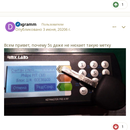
1
comment_24916
Author stats
Diagramm
Пользователи
Опубликовано
3 июня, 2020
6 г.
Всем привет, почему 5s даже не нюхает такую метку
1