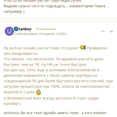
А на 5S-ке онлайн расчет пока недоступен.
Видимо нужно чего-то подождать... комментария Павла ,
например )
comment_24605
Author stats
urbanboy
Пользователи
Опубликовано
24 апреля, 2020
6 г.
Ну на 6-ке онлайн расчет пока что рулит!
Проверено
уже неоднократно.
Что Nested, что Hardnested. По времени расчета даже
быстрее, чем на ПК. Ну HN уж точно быстрее.
Как для нас, плюс еще в экономии электроэнергии в
денежном эквиваленте ) После замены ноутбука на
стационарный ПК для более быстрого расчета ключей, при
загрузке процессора под 100%, оплата за электроэнергию
выросла в 2 раза
А безлимитный инет всегда доступен и стоит сущие
копейки )
хотелось бы все таки офлайн иметь тоже - у кого железо