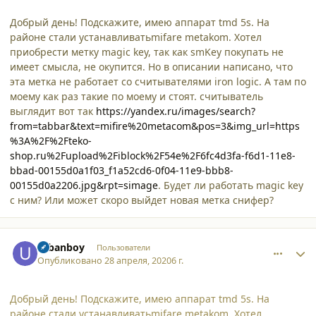
Добрый день! Подскажите, имею аппарат tmd 5s. На
районе стали устанавливатьmifare metakom. Хотел
приобрести метку magic key, так как smKey покупать не
имеет смысла, не окупится. Но в описании написано, что
эта метка не работает со считывателями iron logic. А там по
моему как раз такие по моему и стоят. считыватель
выглядит вот так
https://yandex.ru/images/search?
from=tabbar&text=mifire%20metacom&pos=3&img_url=https
%3A%2F%2Fteko-
shop.ru%2Fupload%2Fiblock%2F54e%2F6fc4d3fa-f6d1-11e8-
bbad-00155d0a1f03_f1a52cd6-0f04-11e9-bbb8-
00155d0a2206.jpg&rpt=simage
. Будет ли работать magic key
с ним? Или может скоро выйдет новая метка снифер?
comment_24647
Author stats
urbanboy
Пользователи
Опубликовано
28 апреля, 2020
6 г.
Добрый день! Подскажите, имею аппарат tmd 5s. На
районе стали устанавливатьmifare metakom. Хотел