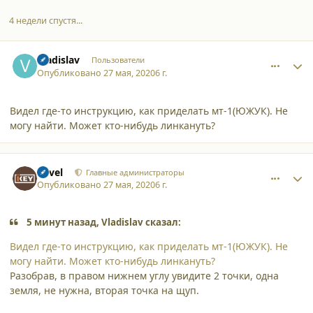
4 недели спустя...
comment_24843
Author stats
Vladislav
Пользователи
Опубликовано
27 мая, 2020
6 г.
Видел где-то инструкцию, как приделать мт-1(ЮЖУК). Не
могу найти. Может кто-нибудь линкануть?
comment_24845
Author stats
Pavel
Главные администраторы
Опубликовано
27 мая, 2020
6 г.
5 минут назад, Vladislav сказал:
Видел где-то инструкцию, как приделать мт-1(ЮЖУК). Не
могу найти. Может кто-нибудь линкануть?
Разобрав, в правом нижнем углу увидите 2 точки, одна
земля, не нужна, вторая точка на щуп.