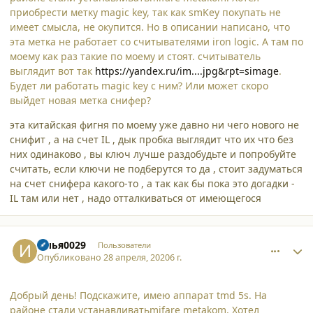
приобрести метку magic key, так как smKey покупать не
имеет смысла, не окупится. Но в описании написано, что
эта метка не работает со считывателями iron logic. А там по
моему как раз такие по моему и стоят. считыватель
выглядит вот так
https://yandex.ru/im....jpg&rpt=simage
.
Будет ли работать magic key с ним? Или может скоро
выйдет новая метка снифер?
эта китайская фигня по моему уже давно ни чего нового не
снифит , а на счет IL , дык пробка выглядит что их что без
них одинаково , вы ключ лучше раздобудьте и попробуйте
считать, если ключи не подберутся то да , стоит задуматься
на счет снифера какого-то , а так как бы пока это догадки -
IL там или нет , надо отталкиваться от имеющегося
comment_24648
Author stats
Илья0029
Пользователи
Опубликовано
28 апреля, 2020
6 г.
Добрый день! Подскажите, имею аппарат tmd 5s. На
районе стали устанавливатьmifare metakom. Хотел