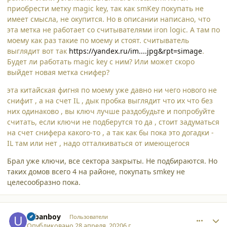
приобрести метку magic key, так как smKey покупать не
имеет смысла, не окупится. Но в описании написано, что
эта метка не работает со считывателями iron logic. А там по
моему как раз такие по моему и стоят. считыватель
выглядит вот так
https://yandex.ru/im....jpg&rpt=simage
.
Будет ли работать magic key с ним? Или может скоро
выйдет новая метка снифер?
эта китайская фигня по моему уже давно ни чего нового не
снифит , а на счет IL , дык пробка выглядит что их что без
них одинаково , вы ключ лучше раздобудьте и попробуйте
считать, если ключи не подберутся то да , стоит задуматься
на счет снифера какого-то , а так как бы пока это догадки -
IL там или нет , надо отталкиваться от имеющегося
Брал уже ключи, все сектора закрыты. Не подбираются. Но
таких домов всего 4 на районе, покупать smkey не
целесообразно пока.
comment_24649
Author stats
urbanboy
Пользователи
Опубликовано
28 апреля, 2020
6 г.