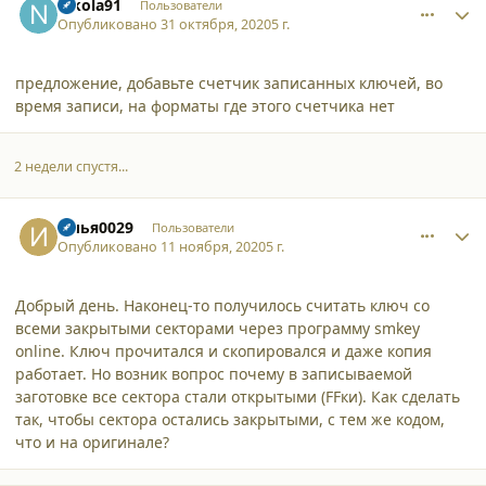
nikola91
Пользователи
Опубликовано
31 октября, 2020
5 г.
предложение, добавьте счетчик записанных ключей, во
время записи, на форматы где этого счетчика нет
2 недели спустя...
comment_26235
Author stats
Илья0029
Пользователи
Опубликовано
11 ноября, 2020
5 г.
Добрый день. Наконец-то получилось считать ключ со
всеми закрытыми секторами через программу smkey
online. Ключ прочитался и скопировался и даже копия
работает. Но возник вопрос почему в записываемой
заготовке все сектора стали открытыми (FFки). Как сделать
так, чтобы сектора остались закрытыми, с тем же кодом,
что и на оригинале?