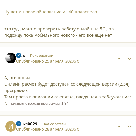
Ну вот и новое обновление v1.40 подоспело...
это гуд , можно проверить работу онлайн на 5С , а я
подожду пока мобильного нового - его все еще нет
comment_24611
Author stats
bios
Пользователи
Опубликовано
25 апреля, 2020
6 г.
А, все понял...
Онлайн расчет будет доступен со следующей версии (2.34)
программы.
Там просто в описании очепятка, вводящая в заблуждение:
"...
"
начиная с версии программы 1.34
comment_24646
Author stats
Илья0029
Пользователи
Опубликовано
28 апреля, 2020
6 г.