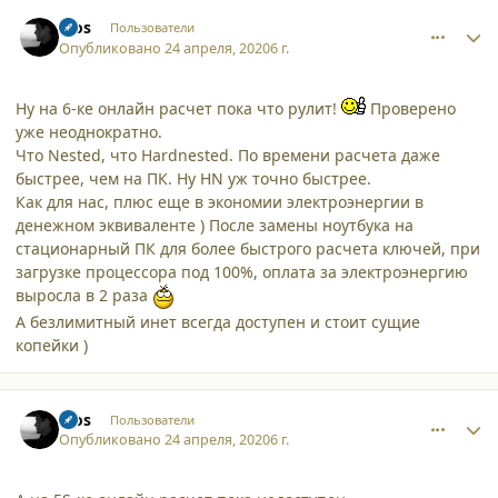
comment_24602
Author stats
bios
Пользователи
Опубликовано
24 апреля, 2020
6 г.
Ну на 6-ке онлайн расчет пока что рулит!
Проверено
уже неоднократно.
Что Nested, что Hardnested. По времени расчета даже
быстрее, чем на ПК. Ну HN уж точно быстрее.
Как для нас, плюс еще в экономии электроэнергии в
денежном эквиваленте ) После замены ноутбука на
стационарный ПК для более быстрого расчета ключей, при
загрузке процессора под 100%, оплата за электроэнергию
выросла в 2 раза
А безлимитный инет всегда доступен и стоит сущие
копейки )
comment_24603
Author stats
bios
Пользователи
Опубликовано
24 апреля, 2020
6 г.