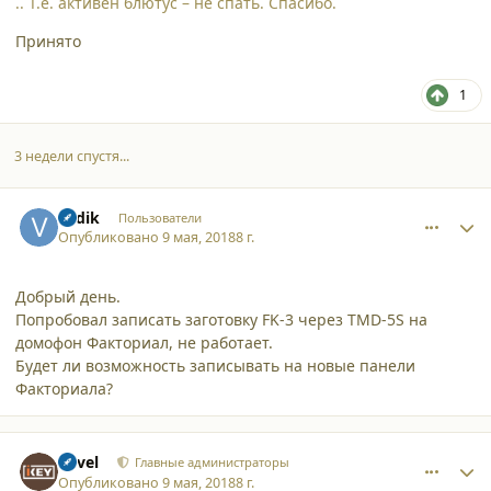
.. Т.е. активен блютус – не спать. Спасибо.
Принято
1
3 недели спустя...
comment_19231
Author stats
vadik
Пользователи
Опубликовано
9 мая, 2018
8 г.
Добрый день.
Попробовал записать заготовку FK-3 через TMD-5S на
домофон Факториал, не работает.
Будет ли возможность записывать на новые панели
Факториала?
comment_19234
Author stats
Pavel
Главные администраторы
Опубликовано
9 мая, 2018
8 г.