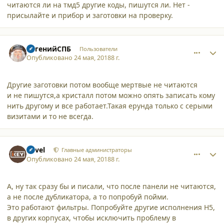
читаются ли на тмд5 другие коды, пишутся ли. Нет -
присылайте и прибор и заготовки на проверку.
comment_19310
Author stats
ЕвгенийСПБ
Пользователи
Опубликовано
24 мая, 2018
8 г.
Другие заготовки потом вообще мертвые не читаются
и не пишутся,а кристалл потом можно опять записать кому
нить другому и все работает.Такая ерунда только с серыми
визитами и то не всегда.
comment_19312
Author stats
Pavel
Главные администраторы
Опубликовано
24 мая, 2018
8 г.
А, ну так сразу бы и писали, что после панели не читаются,
а не после дубликатора, а то попробуй пойми.
Это работают фильтры. Попробуйте другие исполнения H5,
в других корпусах, чтобы исключить проблему в