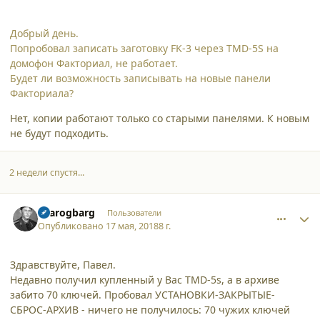
Добрый день.
Попробовал записать заготовку FK-3 через TMD-5S на
домофон Факториал, не работает.
Будет ли возможность записывать на новые панели
Факториала?
Нет, копии работают только со старыми панелями. К новым
не будут подходить.
2 недели спустя...
comment_19262
Author stats
sbarogbarg
Пользователи
Опубликовано
17 мая, 2018
8 г.
Здравствуйте, Павел.
Недавно получил купленный у Вас TMD-5s, а в архиве
забито 70 ключей. Пробовал УСТАНОВКИ-ЗАКРЫТЫЕ-
СБРОС-АРХИВ - ничего не получилось: 70 чужих ключей