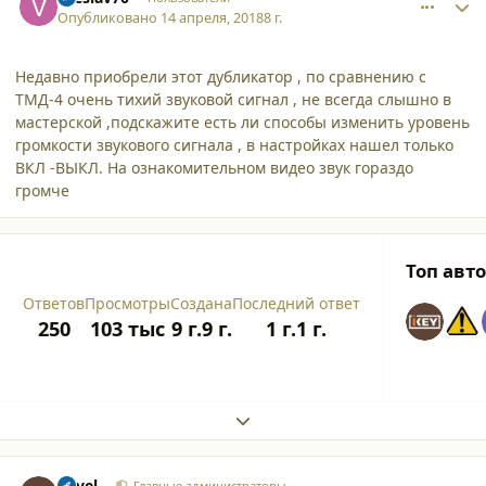
Опубликовано
14 апреля, 2018
8 г.
Недавно приобрели этот дубликатор , по сравнению с
ТМД-4 очень тихий звуковой сигнал , не всегда слышно в
мастерской ,подскажите есть ли способы изменить уровень
громкости звукового сигнала , в настройках нашел только
ВКЛ -ВЫКЛ. На ознакомительном видео звук гораздо
громче
Топ авт
Ответов
Просмотры
Создана
Последний ответ
250
103 тыс
9 г.
9 г.
1 г.
1 г.
Expand topic overview
comment_19143
Author stats
Pavel
Главные администраторы