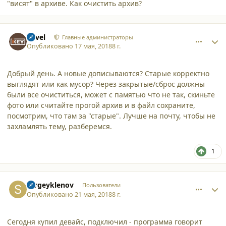
"висят" в архиве. Как очистить архив?
comment_19263
Author stats
Pavel
Главные администраторы
Опубликовано
17 мая, 2018
8 г.
Добрый день. А новые дописываются? Старые корректно
выглядят или как мусор? Через закрытые/сброс должны
были все очиститься, может с памятью что не так, скиньте
фото или считайте прогой архив и в файл сохраните,
посмотрим, что там за "старые". Лучше на почту, чтобы не
захламлять тему, разберемся.
1
comment_19279
Author stats
sergeyklenov
Пользователи
Опубликовано
21 мая, 2018
8 г.
Сегодня купил девайс, подключил - программа говорит