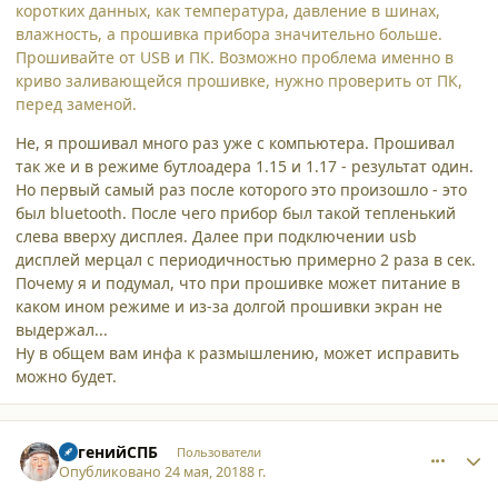
коротких данных, как температура, давление в шинах,
влажность, а прошивка прибора значительно больше.
Прошивайте от USB и ПК. Возможно проблема именно в
криво заливающейся прошивке, нужно проверить от ПК,
перед заменой.
Не, я прошивал много раз уже с компьютера. Прошивал
так же и в режиме бутлоадера 1.15 и 1.17 - результат один.
Но первый самый раз после которого это произошло - это
был bluetooth. После чего прибор был такой тепленький
слева вверху дисплея. Далее при подключении usb
дисплей мерцал с периодичностью примерно 2 раза в сек.
Почему я и подумал, что при прошивке может питание в
каком ином режиме и из-за долгой прошивки экран не
выдержал...
Ну в общем вам инфа к размышлению, может исправить
можно будет.
comment_19307
Author stats
ЕвгенийСПБ
Пользователи
Опубликовано
24 мая, 2018
8 г.