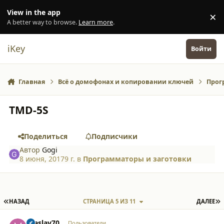
Перейти к содержанию
View in the app
×
Di
A better way to browse.
Learn more
.
iKey
Войти
Главная
Всё о домофонах и копировании ключей
Прог
TMD-5S
Поделиться
Подписчики
Автор
Gogi
8 июня, 2017
9 г.
в
Программаторы и заготовки
ПЕРВАЯ СТРАНИЦА
П
НАЗАД
СТРАНИЦА 5 ИЗ 11
ДАЛЕЕ
comment_19139
Author stats
vseslav70
Пользователи