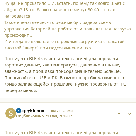
Ну да, не прокатило... И, кстати, почему так долго шьет с
айфона? 18тыс блоков наверное минут 30-40... он аж
нагревается.
Такое впечатление, что режиме бутлоадера схемы
управления батареей не работают и повышенная нагрузка
происходит...
И иногда не включается в режиме загрузчика с нажатой
кнопкой "вверх" при подсоединении usb.
Потому что BLE 4 является технологией для передачи
коротких данных, как температура, давление в шинах,
влажность, а прошивка прибора значительно больше.
Прошивайте от USB и ПК. Возможно проблема именно в
криво заливающейся прошивке, нужно проверить от ПК,
перед заменой.
comment_19285
Author stats
sergeyklenov
Пользователи
Опубликовано
21 мая, 2018
8 г.
Потому что BLE 4 является технологией для передачи