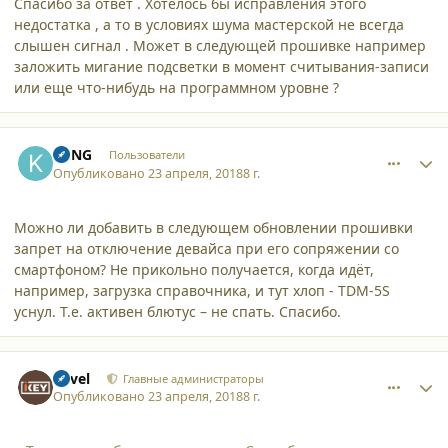
Спасибо за ответ . Хотелось бы исправления этого
недостатка , а то в условиях шума мастерской не всегда
слышен сигнал . Может в следующей прошивке например
заложить мигание подсветки в момент считывания-записи
или еще что-нибудь на программном уровне ?
comment_19179
Author stats
KuNG
Пользователи
Опубликовано
23 апреля, 2018
8 г.
Можно ли добавить в следующем обновлении прошивки
запрет на отключение девайса при его сопряжении со
смартфоном? Не прикольно получается, когда идёт,
например, загрузка справочника, и тут хлоп - TDM-5S
уснул. Т.е. активен блютус – не спать. Спасибо.
comment_19180
Author stats
Pavel
Главные администраторы
Опубликовано
23 апреля, 2018
8 г.