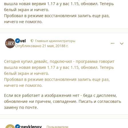
вышла новая вервия 1.17 а у вас 1.15, обновил. Теперь
белый экран и ничего.
Пробовал в режиме восстановления залить еще раз,
ничего не помогло.
comment_19280
Author stats
Pavel
Главные администраторы
Опубликовано
21 мая, 2018
8 г.
Сегодня купил девайс, подключил - программа говорит
вышла новая вервия 1.17 а у вас 1.15, обновил. Теперь
белый экран и ничего.
Пробовал в режиме восстановления залить еще раз,
ничего не помогло.
Если все работает а изображения нет - беда с дисплеем,
обновление ни причем, совпадение. Писать и согласовать
замену по почте.
comment_19281
Author stats
sergeyklenov
Пользователи