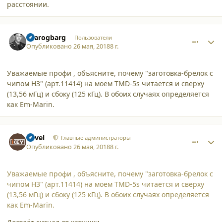
расстоянии.
comment_19320
Author stats
sbarogbarg
Пользователи
Опубликовано
26 мая, 2018
8 г.
Уважаемые профи , объясните, почему "заготовка-брелок с
чипом Н3" (арт.11414) на моем TMD-5s читается и сверху
(13,56 мГц) и сбоку (125 кГц). В обоих случаях определяется
как Em-Marin.
comment_19321
Author stats
Pavel
Главные администраторы
Опубликовано
26 мая, 2018
8 г.
Уважаемые профи , объясните, почему "заготовка-брелок с
чипом Н3" (арт.11414) на моем TMD-5s читается и сверху
(13,56 мГц) и сбоку (125 кГц). В обоих случаях определяется
как Em-Marin.