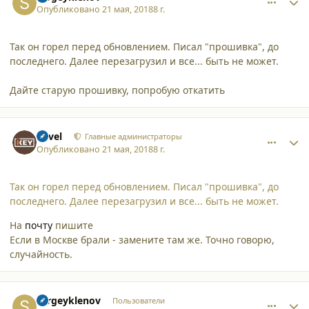
Опубликовано
21 мая, 2018
8 г.
Так он горел перед обновлением. Писал "прошивка", до
последнего. Далее перезагрузил и все... быть не может.
Дайте старую прошивку, попробую откатить
comment_19282
Author stats
Pavel
Главные администраторы
Опубликовано
21 мая, 2018
8 г.
Так он горел перед обновлением. Писал "прошивка", до
последнего. Далее перезагрузил и все... быть не может.
На
почту
пишите
Если в Москве брали - замените там же. Точно говорю,
случайность.
comment_19283
Author stats
sergeyklenov
Пользователи