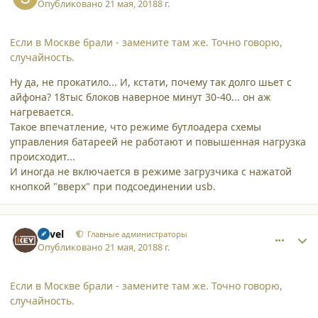
Опубликовано
21 мая, 2018
8 г.
Если в Москве брали - замените там же. Точно говорю,
случайность.
Ну да, не прокатило... И, кстати, почему так долго шьет с
айфона? 18тыс блоков наверное минут 30-40... он аж
нагревается.
Такое впечатление, что режиме бутлоадера схемы
управления батареей не работают и повышенная нагрузка
происходит...
И иногда не включается в режиме загрузчика с нажатой
кнопкой "вверх" при подсоединении usb.
comment_19284
Author stats
Pavel
Главные администраторы
Опубликовано
21 мая, 2018
8 г.
Если в Москве брали - замените там же. Точно говорю,
случайность.