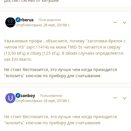
Достаёт сигнал от катушки
comment_19331
Author stats
Cerberus
Пользователи
Опубликовано
28 мая, 2018
8 г.
Уважаемые профи , объясните, почему "заготовка-брелок с
чипом Н3" (арт.11414) на моем TMD-5s читается и сверху
(13,56 мГц) и сбоку (125 кГц). В обоих случаях определяется
как Em-Marin.
Не стоит беспокоится, это лучше чем когда приходится
"юлозить" ключом по прибору для считывания.
comment_19332
Author stats
urbanboy
Пользователи
Опубликовано
28 мая, 2018
8 г.
Не стоит беспокоится, это лучше чем когда приходится
"юлозить" ключом по прибору для считывания.