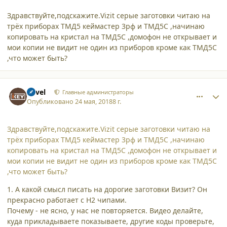
Здравствуйте,подскажите.Vizit серые заготовки читаю на
трёх приборах ТМД5 кеймастер 3рф и ТМД5С ,начинаю
копировать на кристал на ТМД5С ,домофон не открывает и
мои копии не видит не один из приборов кроме как ТМД5С
,что может быть?
comment_19309
Author stats
Pavel
Главные администраторы
Опубликовано
24 мая, 2018
8 г.
Здравствуйте,подскажите.Vizit серые заготовки читаю на
трёх приборах ТМД5 кеймастер 3рф и ТМД5С ,начинаю
копировать на кристал на ТМД5С ,домофон не открывает и
мои копии не видит не один из приборов кроме как ТМД5С
,что может быть?
1. А какой смысл писать на дорогие заготовки Визит? Он
прекрасно работает с Н2 чипами.
Почему - не ясно, у нас не повторяется. Видео делайте,
куда прикладываете показываете, другие коды проверьте,