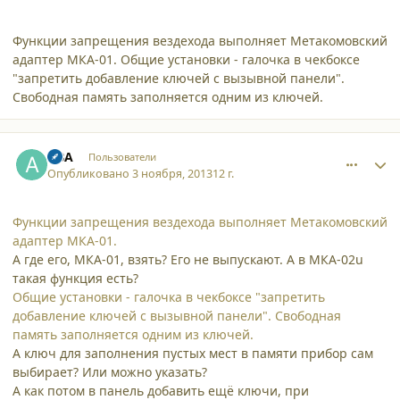
Функции запрещения вездехода выполняет Метакомовский
адаптер МКА-01. Общие установки - галочка в чекбоксе
"запретить добавление ключей с вызывной панели".
Свободная память заполняется одним из ключей.
comment_10859
Author stats
ABA
Пользователи
Опубликовано
3 ноября, 2013
12 г.
Функции запрещения вездехода выполняет Метакомовский
адаптер МКА-01.
А где его, МКА-01, взять? Его не выпускают. А в МКА-02u
такая функция есть?
Общие установки - галочка в чекбоксе "запретить
добавление ключей с вызывной панели". Свободная
память заполняется одним из ключей.
А ключ для заполнения пустых мест в памяти прибор сам
выбирает? Или можно указать?
А как потом в панель добавить ещё ключи, при