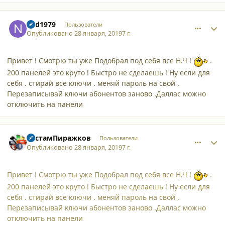
comment_20894
Author stats
ned1979
Пользователи
Опубликовано
28 января, 2019
7 г.
Привет ! Смотрю ты уже Подобрал под себя все Н.Ч !
.
200 панелей это круто ! Быстро не сделаешь ! Ну если для
себя . стирай все ключи . меняй пароль на свой .
Перезаписывай ключи абонентов заново .Даллас можно
отключить на панели
comment_20895
Author stats
РустамПиражков
Пользователи
Опубликовано
28 января, 2019
7 г.
Привет ! Смотрю ты уже Подобрал под себя все Н.Ч !
.
200 панелей это круто ! Быстро не сделаешь ! Ну если для
себя . стирай все ключи . меняй пароль на свой .
Перезаписывай ключи абонентов заново .Даллас можно
отключить на панели