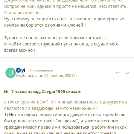
Вопрос не мой, однако я просто не нашёлся, чем ответить.
Стало интересно.
Ну а почему не спросить ещё - а законно ли домофонные
компании борются с копиями ключей ?
Тут всё не очень законно, если присмотреться.....
И найти соответствующий пункт закона, в случае чего,
всегда можно !
comment_32050
Author stats
Uilyi
Пользователи
Опубликовано
27 ноября, 2021
4 г.
7 часов назад, Zavgor1990 сказал:
с точки зрения КОАП, УК и иных нормативных документов
являются ли вездеходы чем-то незаконным?
1) Нет ни одного нормативного документа в котором было
бы прописано что такое "вездеход", и какие категории
граждан имеют право ими пользоваться, работники каких
сфер. Выдача таких ключей никак не контролируется,