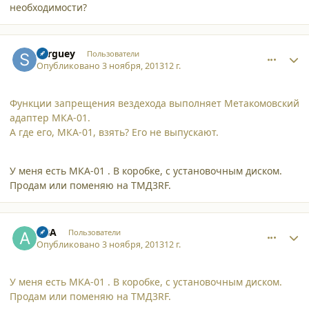
необходимости?
comment_10860
Author stats
Serguey
Пользователи
Опубликовано
3 ноября, 2013
12 г.
Функции запрещения вездехода выполняет Метакомовский
адаптер МКА-01.
А где его, МКА-01, взять? Его не выпускают.
У меня есть МКА-01 . В коробке, с установочным диском.
Продам или поменяю на ТМД3RF.
comment_10861
Author stats
ABA
Пользователи
Опубликовано
3 ноября, 2013
12 г.
У меня есть МКА-01 . В коробке, с установочным диском.
Продам или поменяю на ТМД3RF.