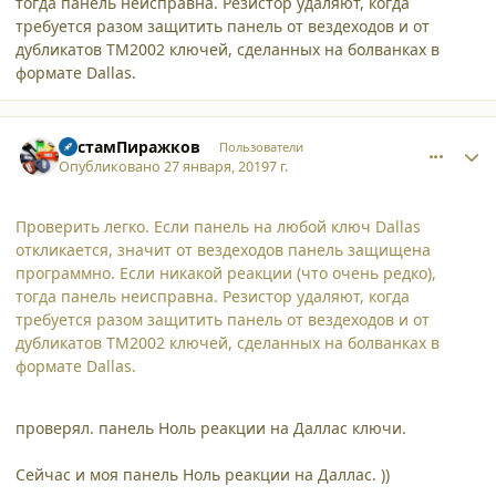
тогда панель неисправна. Резистор удаляют, когда
требуется разом защитить панель от вездеходов и от
дубликатов ТМ2002 ключей, сделанных на болванках в
формате Dallas.
comment_20883
Author stats
РустамПиражков
Пользователи
Опубликовано
27 января, 2019
7 г.
Проверить легко. Если панель на любой ключ Dallas
откликается, значит от вездеходов панель защищена
программно. Если никакой реакции (что очень редко),
тогда панель неисправна. Резистор удаляют, когда
требуется разом защитить панель от вездеходов и от
дубликатов ТМ2002 ключей, сделанных на болванках в
формате Dallas.
проверял. панель Ноль реакции на Даллас ключи.
Сейчас и моя панель Ноль реакции на Даллас. ))