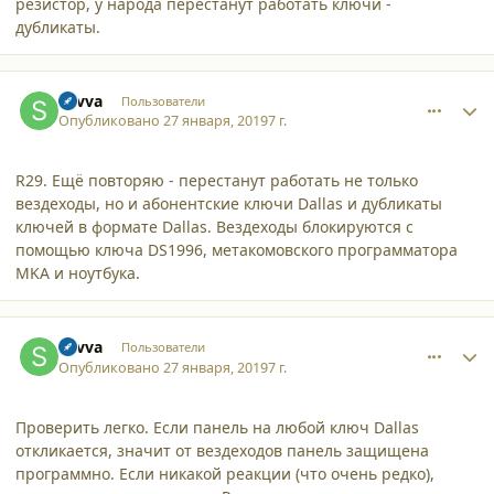
резистор, у народа перестанут работать ключи -
дубликаты.
comment_20871
Author stats
Savva
Пользователи
Опубликовано
27 января, 2019
7 г.
R29. Ещё повторяю - перестанут работать не только
вездеходы, но и абонентские ключи Dallas и дубликаты
ключей в формате Dallas. Вездеходы блокируются с
помощью ключа DS1996, метакомовского программатора
MKA и ноутбука.
comment_20875
Author stats
Savva
Пользователи
Опубликовано
27 января, 2019
7 г.
Проверить легко. Если панель на любой ключ Dallas
откликается, значит от вездеходов панель защищена
программно. Если никакой реакции (что очень редко),