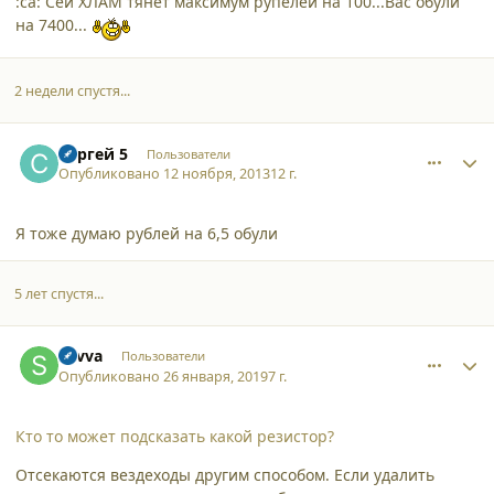
:ca: Сей ХЛАМ тянет максимум рупелей на 100...Вас обули
на 7400...
2 недели спустя...
comment_10871
Author stats
Сергей 5
Пользователи
Опубликовано
12 ноября, 2013
12 г.
Я тоже думаю рублей на 6,5 обули
5 лет спустя...
comment_20869
Author stats
Savva
Пользователи
Опубликовано
26 января, 2019
7 г.
Кто то может подсказать какой резистор?
Отсекаются вездеходы другим способом. Если удалить