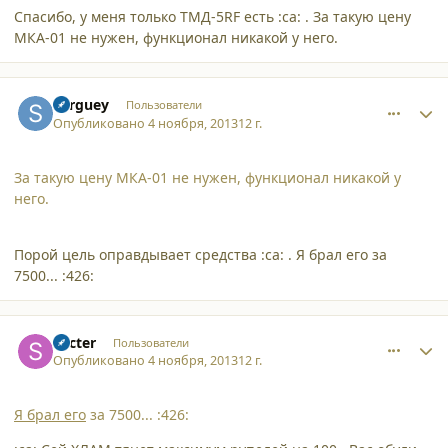
Спасибо, у меня только ТМД-5RF есть :ca: . За такую цену
МКА-01 не нужен, функционал никакой у него.
comment_10862
Author stats
Serguey
Пользователи
Опубликовано
4 ноября, 2013
12 г.
За такую цену МКА-01 не нужен, функционал никакой у
него.
Порой цель оправдывает средства :ca: . Я брал его за
7500... :426:
comment_10863
Author stats
Secter
Пользователи
Опубликовано
4 ноября, 2013
12 г.
Я брал его
за 7500... :426: