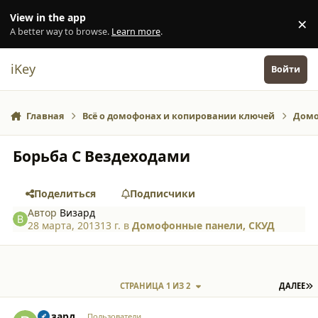
Перейти к содержанию
View in the app
×
Di
A better way to browse.
Learn more
.
iKey
Войти
Главная
Всё о домофонах и копировании ключей
Домо
Борьба С Вездеходами
Поделиться
Подписчики
Автор
Визард
28 марта, 2013
13 г.
в
Домофонные панели, СКУД
П
СТРАНИЦА 1 ИЗ 2
ДАЛЕЕ
comment_9789
Author stats
Визард
Пользователи