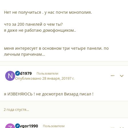
Нет не получиться . у нас почти монополия.
что за 200 панелей о чем ты?
я даже не работаю домофонщиком..
меня интересует в основном три четыре панели. по
личным причинам...
comment_20896
Author stats
ned1979
Пользователи
Опубликовано
28 января, 2019
7 г.
я ИЗВЕНЯЮСЬ ! не досмотрел Визард писал !
2 года спустя...
comment_32029
Author stats
Zavgor1990
Пользователи