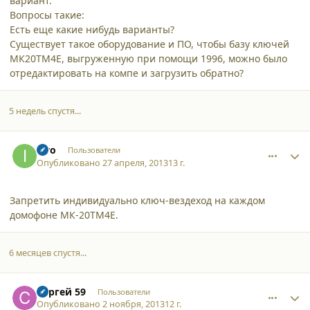
вариант.
Вопросы такие:
Есть еще какие нибудь варианты?
Существует такое оборудование и ПО, чтобы базу ключей
МК20ТМ4Е, выгруженную при помощи 1996, можно было
отредактировать на компе и загрузить обратно?
5 недель спустя...
comment_9866
Author stats
Iero
Пользователи
Опубликовано
27 апреля, 2013
13 г.
Запретить индивидуально ключ-вездеход на каждом
домофоне МК-20ТМ4Е.
6 месяцев спустя...
comment_10857
Author stats
Сергей 59
Пользователи
Опубликовано
2 ноября, 2013
12 г.