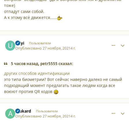
тоже)
отпадут сами собой.
А к этому всё движется......
comment_32077
Author stats
Uilyi
Пользователи
Опубликовано
27 ноября, 2021
4 г.
5 часов назад, petr5555 сказал:
других способов идентификации
это типа биометрии? Вот сейчас наверно далеко не самый
подходящий момент предлагать такое людям когда все
воюют против QR кодов
comment_32080
Author stats
Alukard
Пользователи
Опубликовано
27 ноября, 2021
4 г.