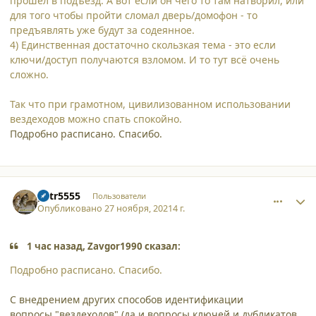
прошел в подъезд. А вот если он чего то там натворил, или
для того чтобы пройти сломал дверь/домофон - то
предъявлять уже будут за содеянное.
4) Единственная достаточно скользкая тема - это если
ключи/доступ получаются взломом. И то тут всё очень
сложно.
Так что при грамотном, цивилизованном использовании
вездеходов можно спать спокойно.
Подробно расписано. Спасибо.
comment_32062
Author stats
petr5555
Пользователи
Опубликовано
27 ноября, 2021
4 г.
1 час назад, Zavgor1990 сказал:
Подробно расписано. Спасибо.
С внедрением других способов идентификации
вопросы "вездеходов" (да и вопросы ключей и дубликатов