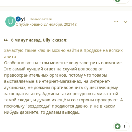
comment_32051
Author stats
Uilyi
Пользователи
Опубликовано
27 ноября, 2021
4 г.
6 минут назад, Uilyi сказал:
Зачастую такие ключи можно найти в продаже на всяких
авито
Особенно вот на этом моменте хочу заострить внимание.
Это самый лучший ответ на случай вопросов от
правоохранительных органов, потому что товары
выставляемые в интернет-магазинах, на интернет-
аукционах, не должны противоречить существующему
законодательству. Админы таких ресурсов сами за этой
темой следят, и думаю их ещё и со стороны проверяют. А
поскольку "вездеходы" продаются давно, и не в каком
нибудь даркнэте, то делаем выводы...
1