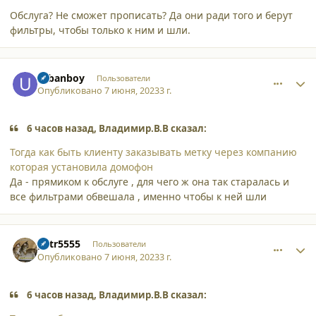
Обслуга? Не сможет прописать? Да они ради того и берут
фильтры, чтобы только к ним и шли.
comment_45790
Author stats
urbanboy
Пользователи
Опубликовано
7 июня, 2023
3 г.
6 часов назад, Владимир.В.В сказал:
Тогда как быть клиенту заказывать метку через компанию
которая установила домофон
Да - прямиком к обслуге , для чего ж она так старалась и
все фильтрами обвешала , именно чтобы к ней шли
comment_45791
Author stats
petr5555
Пользователи
Опубликовано
7 июня, 2023
3 г.
6 часов назад, Владимир.В.В сказал: