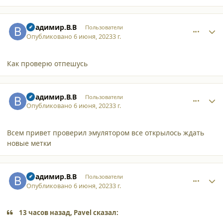
comment_45783
Author stats
Владимир.В.В
Пользователи
Опубликовано
6 июня, 2023
3 г.
Как проверю отпешусь
comment_45785
Author stats
Владимир.В.В
Пользователи
Опубликовано
6 июня, 2023
3 г.
Всем привет проверил эмулятором все открылось ждать
новые метки
comment_45786
Author stats
Владимир.В.В
Пользователи
Опубликовано
6 июня, 2023
3 г.
13 часов назад, Pavel сказал: