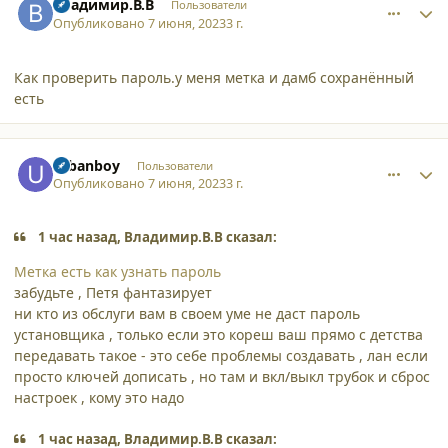
Владимир.В.В
Пользователи
Опубликовано
7 июня, 2023
3 г.
Как проверить пароль.у меня метка и дамб сохранённый
есть
comment_45796
Author stats
urbanboy
Пользователи
Опубликовано
7 июня, 2023
3 г.
1 час назад, Владимир.В.В сказал:
Метка есть как узнать пароль
забудьте , Петя фантазирует
ни кто из обслуги вам в своем уме не даст пароль
установщика , только если это кореш ваш прямо с детства
передавать такое - это себе проблемы создавать , лан если
просто ключей дописать , но там и вкл/выкл трубок и сброс
настроек , кому это надо
1 час назад, Владимир.В.В сказал: