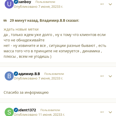
urbanboy
Пользователи
Опубликовано
7 июня, 2023
3 г.
29 минут назад, Владимир.В.В сказал:
ждать новые метки
да , только ждем уже долго , ну к тому что клиентов если
что не обнадеживайте
нет - ну извините и все , ситуации разные бывают , есть
масса того что в принципе не копируется , динамика ,
плюсы , всем не угодишь )
comment_45800
Author stats
Владимир.В.В
Пользователи
Опубликовано
7 июня, 2023
3 г.
Спасибо за информацию
comment_45852
Author stats
student1372
Пользователи
Опубликовано
11 июня, 2023
3 г.