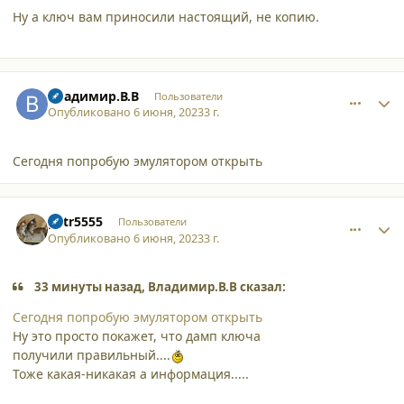
Ну а ключ вам приносили настоящий, не копию.
comment_45780
Author stats
Владимир.В.В
Пользователи
Опубликовано
6 июня, 2023
3 г.
Сегодня попробую эмулятором открыть
comment_45781
Author stats
petr5555
Пользователи
Опубликовано
6 июня, 2023
3 г.
33 минуты назад, Владимир.В.В сказал:
Сегодня попробую эмулятором открыть
Ну это просто покажет, что дамп ключа
получили правильный....
Тоже какая-никакая а информация.....