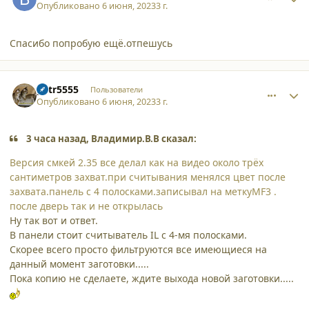
Опубликовано
6 июня, 2023
3 г.
Спасибо попробую ещё.отпешусь
comment_45779
Author stats
petr5555
Пользователи
Опубликовано
6 июня, 2023
3 г.
3 часа назад, Владимир.В.В сказал:
Версия смкей 2.35 все делал как на видео около трёх
сантиметров захват.при считывания менялся цвет после
захвата.панель с 4 полосками.записывал на меткуMF3 .
после дверь так и не открылась
Ну так вот и ответ.
В панели стоит считыватель IL с 4-мя полосками.
Скорее всего просто фильтруются все имеющиеся на
данный момент заготовки.....
Пока копию не сделаете, ждите выхода новой заготовки.....