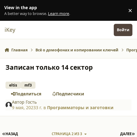
Перейти к содержанию
View in the app
×
Di
A better way to browse.
Learn more
.
iKey
Войти
Главная
Всё о домофонах и копировании ключей
Прог
Записан только 14 сектор
eltis
mf3
Поделиться
Подписчики
Автор
Гость
9 мая, 2023
3 г.
в
Программаторы и заготовки
ПЕРВАЯ СТРАНИЦА
П
НАЗАД
СТРАНИЦА 2 ИЗ 3
ДАЛЕЕ