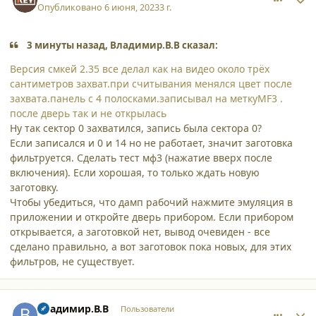
Опубликовано
6 июня, 2023
3 г.
3 минуты назад, Владимир.В.В сказал:
Версия смкей 2.35 все делал как на видео около трёх
сантиметров захват.при считывания менялся цвет после
захвата.панель с 4 полосками.записывал на меткуMF3 .
после дверь так и не открылась
Ну так сектор 0 захватился, запись была сектора 0?
Если записался и 0 и 14 но не работает, значит заготовка
фильтруется. Сделать тест мф3 (нажатие вверх после
включения). Если хорошая, то только ждать новую
заготовку.
Чтобы убедиться, что дамп рабочий нажмите эмуляция в
приложении и откройте дверь прибором. Если прибором
открывается, а заготовкой нет, вывод очевиден - все
сделано правильно, а вот заготовок пока новых, для этих
фильтров, не существует.
comment_45777
Author stats
Владимир.В.В
Пользователи