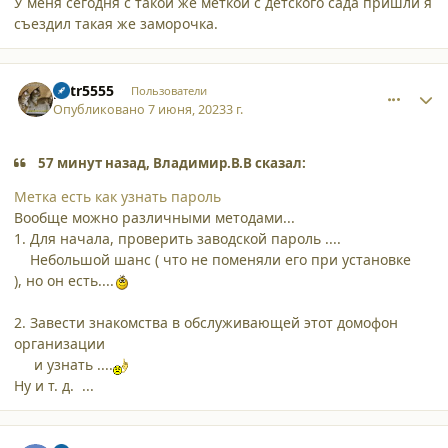
У меня сегодня с такой же меткой с детского сада пришли я
съездил такая же заморочка.
comment_45794
Author stats
petr5555
Пользователи
Опубликовано
7 июня, 2023
3 г.
57 минут назад, Владимир.В.В сказал:
Метка есть как узнать пароль
Вообще можно различными методами...
1. Для начала, проверить заводской пароль ....
Небольшой шанс ( что не поменяли его при установке
), но он есть....
2. Завести знакомства в обслуживающей этот домофон
организации
и узнать ....
Ну и т. д. ...
comment_45795
Author stats