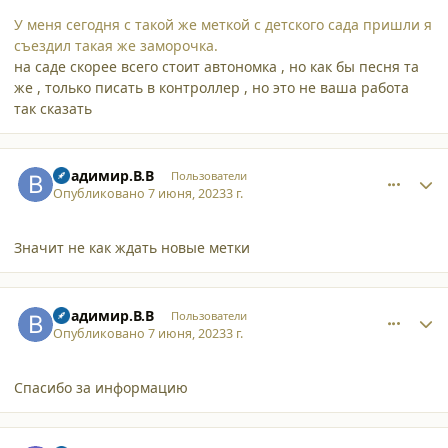
У меня сегодня с такой же меткой с детского сада пришли я
съездил такая же заморочка.
на саде скорее всего стоит автономка , но как бы песня та
же , только писать в контроллер , но это не ваша работа
так сказать
comment_45797
Author stats
Владимир.В.В
Пользователи
Опубликовано
7 июня, 2023
3 г.
Значит не как ждать новые метки
comment_45798
Author stats
Владимир.В.В
Пользователи
Опубликовано
7 июня, 2023
3 г.
Спасибо за информацию
comment_45799
Author stats