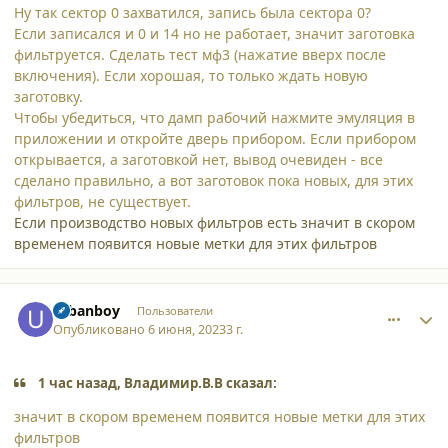
Ну так сектор 0 захватился, запись была сектора 0?
Если записался и 0 и 14 но не работает, значит заготовка
фильтруется. Сделать тест мф3 (нажатие вверх после
включения). Если хорошая, то только ждать новую
заготовку.
Чтобы убедиться, что дамп рабочий нажмите эмуляция в
приложении и откройте дверь прибором. Если прибором
открывается, а заготовкой нет, вывод очевиден - все
сделано правильно, а вот заготовок пока новых, для этих
фильтров, не существует.
Если производство новых фильтров есть значит в скором
временем появится новые метки для этих фильтров
comment_45787
Author stats
urbanboy
Пользователи
Опубликовано
6 июня, 2023
3 г.
1 час назад, Владимир.В.В сказал:
значит в скором временем появится новые метки для этих
фильтров