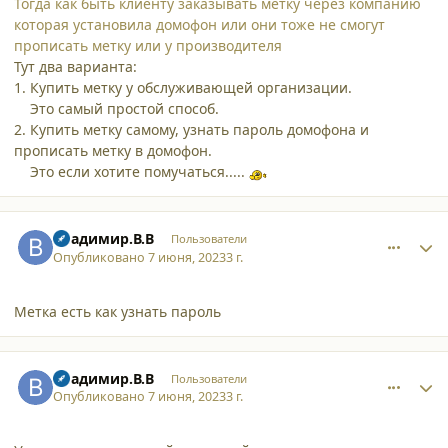
Тогда как быть клиенту заказывать метку через компанию
которая установила домофон или они тоже не смогут
прописать метку или у производителя
Тут два варианта:
1. Купить метку у обслуживающей организации.
Это самый простой способ.
2. Купить метку самому, узнать пароль домофона и
прописать метку в домофон.
Это если хотите помучаться.....
comment_45792
Author stats
Владимир.В.В
Пользователи
Опубликовано
7 июня, 2023
3 г.
Метка есть как узнать пароль
comment_45793
Author stats
Владимир.В.В
Пользователи
Опубликовано
7 июня, 2023
3 г.