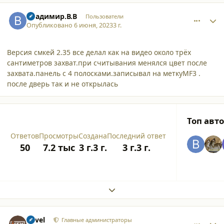
comment_45775
Author stats
Владимир.В.В
Пользователи
Опубликовано
6 июня, 2023
3 г.
Версия смкей 2.35 все делал как на видео около трёх
сантиметров захват.при считывания менялся цвет после
захвата.панель с 4 полосками.записывал на меткуMF3 .
после дверь так и не открылась
Топ авт
Ответов
Просмотры
Создана
Последний ответ
50
7.2 тыс
3 г.
3 г.
3 г.
3 г.
Expand topic overview
comment_45776
Author stats
Pavel
Главные администраторы