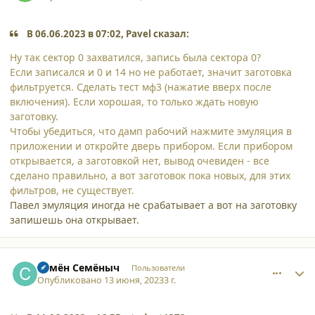
В 06.06.2023 в 07:02, Pavel сказал:
Ну так сектор 0 захватился, запись была сектора 0?
Если записался и 0 и 14 но не работает, значит заготовка
фильтруется. Сделать тест мф3 (нажатие вверх после
включения). Если хорошая, то только ждать новую
заготовку.
Чтобы убедиться, что дамп рабочий нажмите эмуляция в
приложении и откройте дверь прибором. Если прибором
открывается, а заготовкой нет, вывод очевиден - все
сделано правильно, а вот заготовок пока новых, для этих
фильтров, не существует.
Павел эмуляция иногда не срабатывает а вот на заготовку
запишешь она открывает.
comment_45867
Author stats
Семён Семёныч
Пользователи
Опубликовано
13 июня, 2023
3 г.