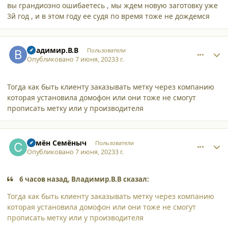
вы грандиозно ошибаетесь , мы ждем новую заготовку уже
3й год , и в этом году ее судя по время тоже не дождемся
comment_45788
Author stats
Владимир.В.В
Пользователи
Опубликовано
7 июня, 2023
3 г.
Тогда как быть клиенту заказывать метку через компанию
которая установила домофон или они тоже не смогут
прописать метку или у производителя
comment_45789
Author stats
Семён Семёныч
Пользователи
Опубликовано
7 июня, 2023
3 г.
6 часов назад, Владимир.В.В сказал:
Тогда как быть клиенту заказывать метку через компанию
которая установила домофон или они тоже не смогут
прописать метку или у производителя