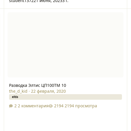
student1372
21 июня, 2023
3 г.
Разводка Элтис ЦП100ТМ 10
Разводка Элтис ЦП100ТМ 10
the_d_kid
·
22 февраля, 2020
eltis
2 комментария
2194 просмотра