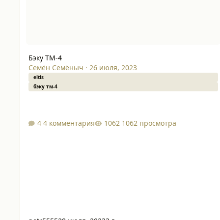
Бэку ТМ-4
Семён Семёныч
·
26 июля, 2023
eltis
бэку тм-4
4 комментария
1062 просмотра