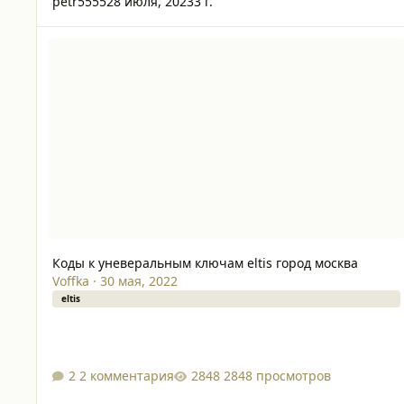
petr5555
28 июля, 2023
3 г.
Коды к уневеральным ключам eltis город москва
Коды к уневеральным ключам eltis город москва
Voffka
·
30 мая, 2022
eltis
2 комментария
2848 просмотров