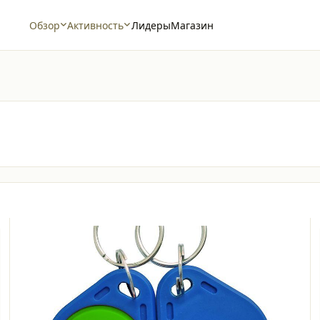
Обзор
Активность
Лидеры
Магазин
Записан только 14 сектор
О