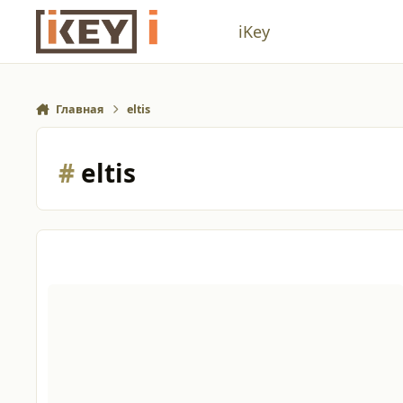
Перейти к содержанию
iKey
Главная
eltis
#
eltis
Бэку ТМ-4