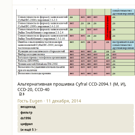
Альтернативная прошивка Cyfral CCD-2094.1 (М, И), CCD-2
Альтернативная прошивка Cyfral CCD-2094.1 (М, И),
CCD-20, CCD-40
3
Гость Eugen
·
11 декабря, 2014
вездеход
фильтр
ds1996
цифрал
(и ещё 5 )