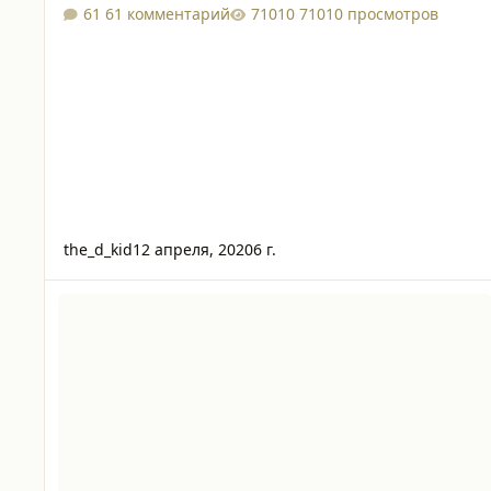
61 комментарий
71010 просмотров
the_d_kid
12 апреля, 2020
6 г.
На какой частоте работает RFID- брелок/ карта