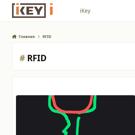
Перейти к содержанию
iKey
Главная
RFID
#
RFID
Чем заэкранировать rfid и металла