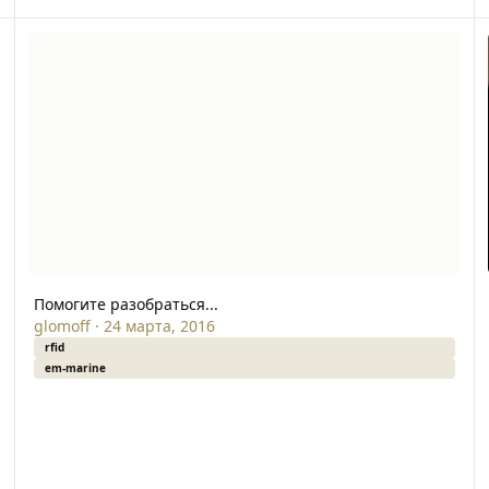
0, CCD-40
Помогите разобраться...
А
Помогите разобраться...
glomoff
·
24 марта, 2016
rfid
em-marine