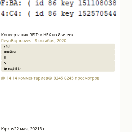
Конвертация RFID в HEX из 8 ячеек
ReynBighooves
·
8 октября, 2020
rfid
ячейки
8
5
(и ещё 5 )
14 комментариев
8245 просмотров
Kiprus
22 мая, 2021
5 г.