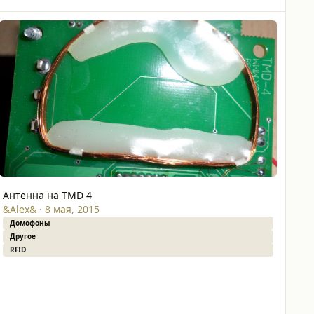
нтенна на TMD 4
Антенна на TMD 4
&Alex&
·
8 мая, 2015
Домофоны
Другое
RFID