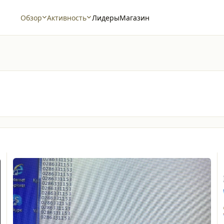
Обзор
Активность
Лидеры
Магазин
Несколько ключей на одну заготовку Rfid
К