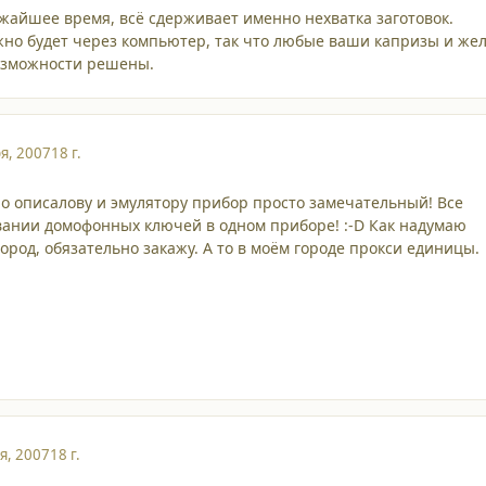
ижайшее время, всё сдерживает именно нехватка заготовок.
но будет через компьютер, так что любые ваши капризы и же
возможности решены.
я, 2007
18 г.
 по описалову и эмулятору прибор просто замечательный! Все
вании домофонных ключей в одном приборе! :-D Как надумаю
ород, обязательно закажу. А то в моём городе прокси единицы.
я, 2007
18 г.