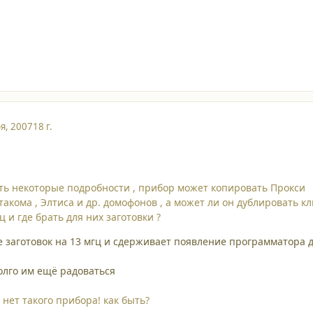
я, 2007
18 г.
ть некоторые подробности , прибор может копировать Прокси
такома , Элтиса и др. домофонов , а может ли он дублировать к
ц и где брать для них заготовки ?
е заготовок на 13 мгц и сдерживает появление программатора 
долго им ещё радоваться
 нет такого прибора! как быть?