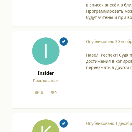
в список внесём в бл
Программировать мож
будут учтены и при 
Опубликовано
30 ноябр
Павел, Респект! Судя
достижения в копиро
переезжать в другой г
Insider
Пользователи
10
0
сообщения
Репутация
Опубликовано
1 декабр