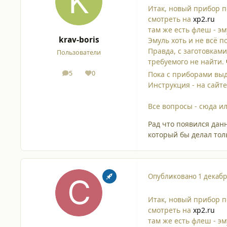
Итак, новый прибор по
смотреть на
xp2.ru
там же есть флеш - э
krav-boris
Эмуль хоть и не всё 
Правда, с заготовкам
Пользователи
требуемого не найти.
5
0
Пока с приборами выд
сообщения
Репутация
Инструкция - на сайт
Все вопросы - сюда ил
Рад что появился дан
который бы делал толь
Опубликовано
1 декабр
Итак, новый прибор по
смотреть на
xp2.ru
там же есть флеш - э