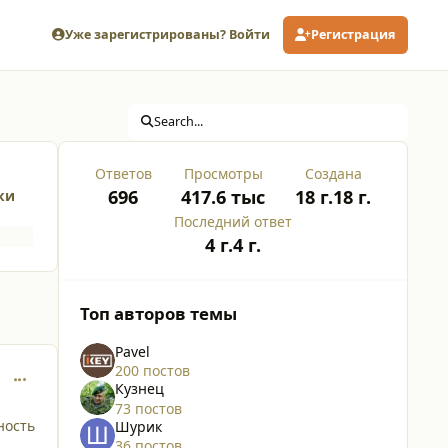
Уже зарегистрированы? Войти
Регистрация
Search...
Ответов
Просмотры
Создана
696
417.6 тыс
18 г.
18 г.
ки
Последний ответ
4 г.
4 г.
Топ авторов темы
Pavel
200 постов
comment_2070
Кузнец
73 постов
ность
Шурик
36 постов