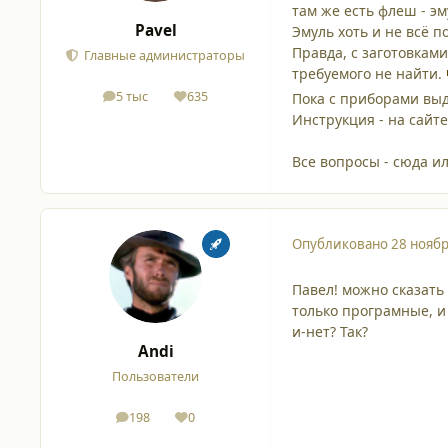
там же есть флеш - э
Pavel
Эмуль хоть и не всё 
Правда, с заготовкам
Главные администраторы
требуемого не найти.
5 тыс
635
Пока с приборами выд
сообщения
Репутация
Инструкция - на сайт
Все вопросы - сюда ил
Опубликовано
28 ноябр
Павел! можно сказать
только програмные, и
и-нет? Так?
Andi
Пользователи
198
0
сообщения
Репутация