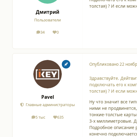
толстая) ? И если мож
Дмитрий
Пользователи
34
0
сообщения
Репутация
Опубликовано
22 ноябр
Здравствуйте. Дейтви
подключать его к комп
толстая) ? И если мож
Pavel
Ну что значит все тип
Главные администраторы
ними не продвинется,
тонкие-толстые карты 
5 тыс
635
сообщения
Репутация
3-х миллиметровые. Д
Подробное описание р
конечно подключается