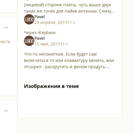
(лицевой) стороне платы, чуть выше двух
таких же точек для пайки антенны. Снизу
Pavel
красный выше черный.
23 апреля, 2015
11 г.
comment_2093
Через iKeybase
Pavel
ность
15 мая, 2015
11 г.
Что-то непонятное. Если будет сам
включаться то или клавиатуру менять, или
отсырел - раскрутить и феном продуть.
Или выдернуть шлейф клавиатуры, если не
будет включаться, значит, вероятно, она.
Или бл
Изображения в теме
comment_2243