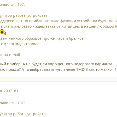
явился. :107:
мулятор работы устройства.
поддерживает но приблизительно функции устройства будут пон
и пока тяжеловато - ждём заказ от Китайцев, в нашей любимой 
аём немного образцов прокси карт и брелков.
е с флеш эмулятором.
и на e-mail
ный прибор. А не будет ли упрощенного недорогого варианта
ко прокси? А то выбрасывать купленные TMD-3 как то жалко. :1
я, 2007
18 г.
явился. :107:
мулятор работы устройства.