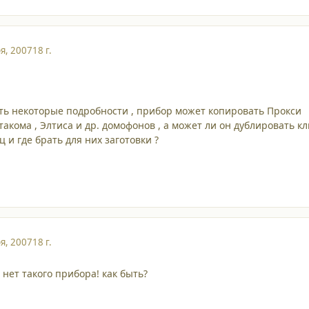
я, 2007
18 г.
ть некоторые подробности , прибор может копировать Прокси
такома , Элтиса и др. домофонов , а может ли он дублировать к
ц и где брать для них заготовки ?
я, 2007
18 г.
 нет такого прибора! как быть?