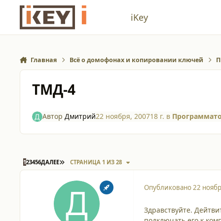
Перейти к содержанию
iKey
Главная
Всё о домофонах и копировании ключей
П
ТМД-4
Автор
Дмитрий
22 ноября, 2007
18 г.
в
Программато
ПОСЛЕДНЯЯ СТРАНИЦА
1
2
3
4
5
6
ДАЛЕЕ
СТРАНИЦА 1 ИЗ 28
Опубликовано
22 ноябр
Здравствуйте. Дейтви
подключать его к комп