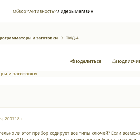
Обзор
Активность
Лидеры
Магазин
рограмматоры и заготовки
ТМД-4
Поделиться
Подписчи
ры и заготовки
я, 2007
18 г.
тельно ли этот прибор кодирует все типы ключей? Если возмож
ьютеру? Что значит: Ключи заготовки прокси (карта, тонкая и