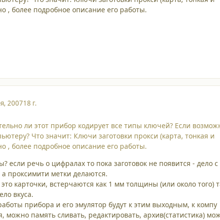
но , более подробное описание его работы.
я, 2007
18 г.
тельно ли этот прибор кодирует все типы ключей? Если возмож
ьютеру? Что значит: Ключи заготовки прокси (карта, тонкая и
но , более подробное описание его работы.
ы? если речь о цифралах то пока заготовок не появится - дело с
 а проксимити метки делаются.
это карточки, встерчаются как 1 мм толщины (или около того) т
ело вкуса.
аботы прибора и его эмулятор будут к этим выходным, к компу
, можно память сливать, редактировать, архив(статистика) мо