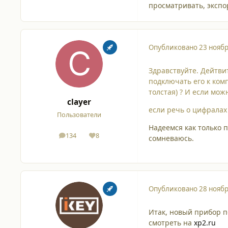
просматривать, экспо
Опубликовано
23 ноябр
Здравствуйте. Дейтви
подключать его к комп
толстая) ? И если мож
clayer
если речь о цифралах 
Пользователи
Надеемся как только 
134
8
сомневаюсь.
сообщения
Репутация
Опубликовано
28 ноябр
Итак, новый прибор по
смотреть на
xp2.ru