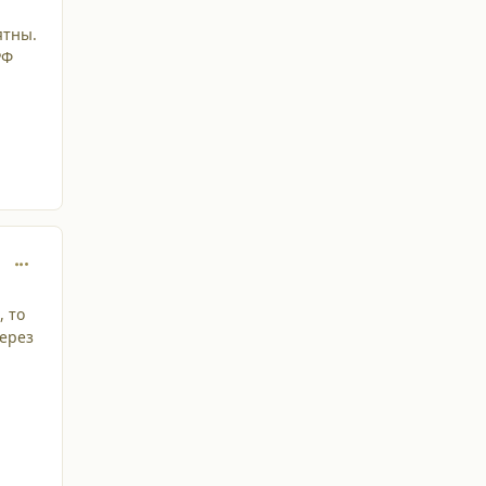
ятны.
РФ
comment_2255
, то
через