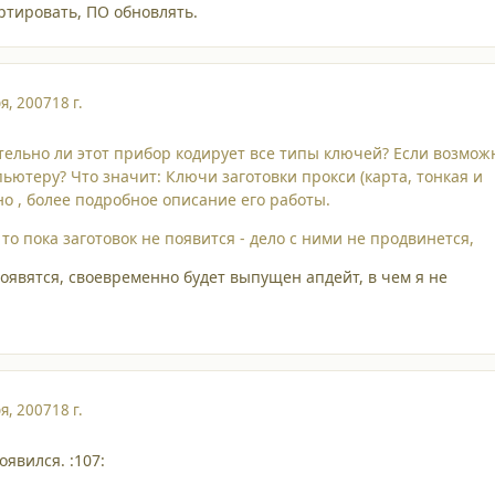
ртировать, ПО обновлять.
я, 2007
18 г.
тельно ли этот прибор кодирует все типы ключей? Если возмож
ьютеру? Что значит: Ключи заготовки прокси (карта, тонкая и
но , более подробное описание его работы.
то пока заготовок не появится - дело с ними не продвинется,
появятся, своевременно будет выпущен апдейт, в чем я не
я, 2007
18 г.
явился. :107: