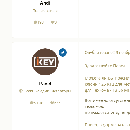
Andi
Пользователи
198
0
сообщения
Репутация
Опубликовано
29 ноябр
Здравствуйте Павел!
Можете ли Вы поясни
Pavel
ключи 125 КГц для Ме
для Техкома - 13,56 МГ
Главные администраторы
Вот именно отсутстви
5 тыс
635
сообщения
Репутация
техкомов.
но думается мне, не 
Павел, в форме заказа