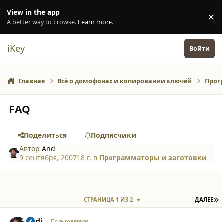
Перейти к содержанию
View in the app
×
Di
A better way to browse.
Learn more
.
iKey
Войти
Главная
Всё о домофонах и копировании ключей
Прог
FAQ
Поделиться
Подписчики
Автор
Andi
9 сентября, 2007
18 г.
в
Программаторы и заготовки
П
СТРАНИЦА 1 ИЗ 2
ДАЛЕЕ
comment_1153
Author stats
Andi
Пользователи