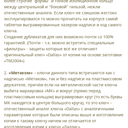
более строгие "формы" и тонкое изоляционное кольцо
между центральной и "боковой" гильзой, нежли
отечественные аналоги. Если ключ не слишком жестоко
эксплуатировался то можно прочитать на корпусе самой
таблетки выгравированные лазером надписи и код самого
ключа.
Создание дубликатов для них возможно почти со 100%
гарантией. (Почти – т.к. можно встретить специальные
«фильтры» - защиты которые всё же отличают
оригинальный ключ «Dallas» от копии на основе заготовки
«ТМ2004»)
2.
«Метаком»
– ключи данного типа встречаются как с
надписью «Метаком», так и без надписи на пластмассовом
держателе, причём если на металлической части ключа
выбита маркировка «МК» и вокруг (прямо перед
пластмассовым кольцом) выгравирован круг (то есть буквы
МК находятся в центре большого круга), то это ключ –
отечественный аналог ключа «Dallas» с аналогичными
параметрами которые были описаны выше и изготовление
копии к такому ключу ничем не отличается от
изготовления копии к ключу «Даллас».