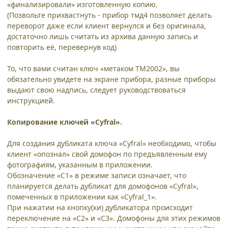
«финализировали» изготовленную копию.
(Позвольте прихвастнуть - прибор тмд4 позволяет делать
переворот даже если клиент вернулся и без оригинала,
достаточно лишь считать из архива данную запись и
повторить её, перевернув код)
То, что вами считан ключ «метаком ТМ2002», вы
обязательно увидете на экране прибора, разные приборы
выдают свою надпись, следует руководствоваться
инструкцией.
Копирование ключей «Cyfral».
Для создания дубликата ключа «Cyfral» необходимо, чтобы
клиент «опознал» свой домофон по предъявленным ему
фотографиям, указанным в приложении.
Обозначение «С1» в режиме записи означает, что
планируется делать дубликат для домофонов «Cyfral»,
помеченных в приложении как «Cyfral_1».
При нажатии на кнопку(ки) дубликатора происходит
переключение на «С2» и «C3». Домофоны для этих режимов