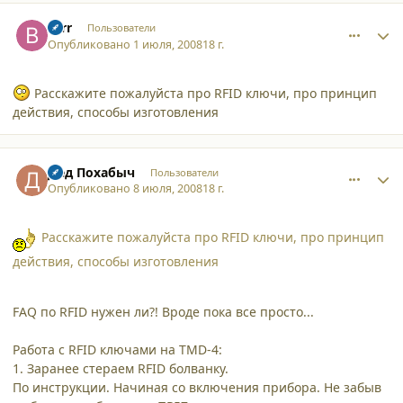
comment_3227
Author stats
Brrr
Пользователи
Опубликовано
1 июля, 2008
18 г.
Расскажите пожалуйста про RFID ключи, про принцип
действия, способы изготовления
comment_3237
Author stats
Дед Похабыч
Пользователи
Опубликовано
8 июля, 2008
18 г.
Расскажите пожалуйста про RFID ключи, про принцип
действия, способы изготовления
FAQ по RFID нужен ли?! Вроде пока все просто...
Работа с RFID ключами на TMD-4:
1. Заранее стераем RFID болванку.
По инструкции. Начиная со включения прибора. Не забыв