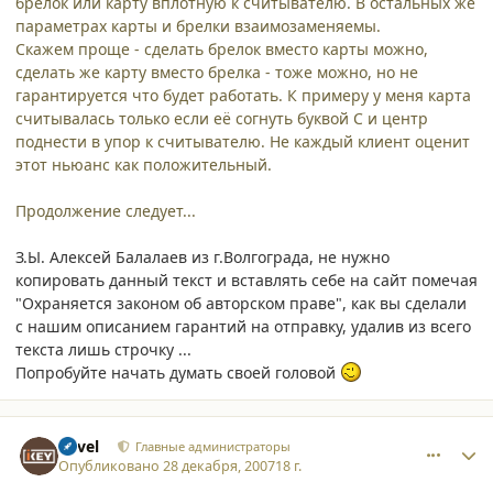
брелок или карту вплотную к считывателю. В остальных же
параметрах карты и брелки взаимозаменяемы.
Скажем проще - сделать брелок вместо карты можно,
сделать же карту вместо брелка - тоже можно, но не
гарантируется что будет работать. К примеру у меня карта
считывалась только если её согнуть буквой С и центр
поднести в упор к считывателю. Не каждый клиент оценит
этот ньюанс как положительный.
Продолжение следует...
З.Ы. Алексей Балалаев из г.Волгограда, не нужно
копировать данный текст и вставлять себе на сайт помечая
"Охраняется законом об авторском праве", как вы сделали
с нашим описанием гарантий на отправку, удалив из всего
текста лишь строчку ...
Попробуйте начать думать своей головой
comment_2925
Author stats
Pavel
Главные администраторы
Опубликовано
28 декабря, 2007
18 г.