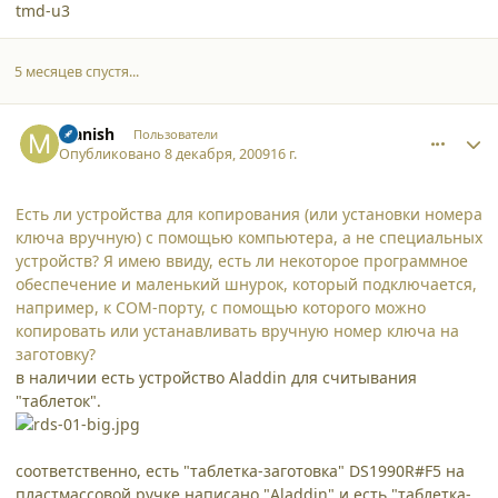
tmd-u3
5 месяцев спустя...
comment_5458
Author stats
Manish
Пользователи
Опубликовано
8 декабря, 2009
16 г.
Есть ли устройства для копирования (или установки номера
ключа вручную) с помощью компьютера, а не специальных
устройств? Я имею ввиду, есть ли некоторое программное
обеспечение и маленький шнурок, который подключается,
например, к COM-порту, с помощью которого можно
копировать или устанавливать вручную номер ключа на
заготовку?
в наличии есть устройство Aladdin для считывания
"таблеток".
соответственно, есть "таблетка-заготовка" DS1990R#F5 на
пластмассовой ручке написано "Aladdin" и есть "таблетка-