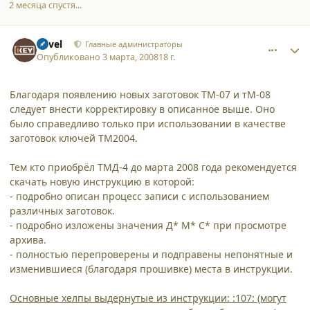
2 месяца спустя...
comment_3034
Author stats
Pavel
Главные администраторы
Опубликовано
3 марта, 2008
18 г.
Благодаря появлению новых заготовок ТМ-07 и тМ-08
следует внести корректировку в описанное выше. Оно
было справедливо только при использовании в качестве
заготовок ключей ТМ2004.
Тем кто приобрёл ТМД-4 до марта 2008 года рекомендуется
скачать новую инструкцию в которой:
- подробно описан процесс записи с использованием
различных заготовок.
- подробно изложены значения Д* М* С* при просмотре
архива.
- полностью перепроверены и подправены непонятные и
изменившиеся (благодаря прошивке) места в инструкции.
Основные хелпы выдернутые из инструкции: :107: (могут