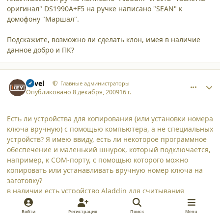
оригинал" DS1990A+F5 на ручке написано "SEAN" к
домофону "Маршал".
Подскажите, возможно ли сделать клон, имея в наличие
данное добро и ПК?
comment_5462
Author stats
Pavel
Главные администраторы
Опубликовано
8 декабря, 2009
16 г.
Есть ли устройства для копирования (или установки номера
ключа вручную) с помощью компьютера, а не специальных
устройств? Я имею ввиду, есть ли некоторое программное
обеспечение и маленький шнурок, который подключается,
например, к COM-порту, с помощью которого можно
копировать или устанавливать вручную номер ключа на
заготовку?
в наличии есть устройство Aladdin для считывания
"таблеток".
Войти
Регистрация
Поиск
Menu