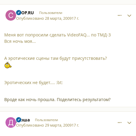
comment_4226
Author stats
CTOP.RU
Пользователи
Опубликовано
28 марта, 2009
17 г.
Меня вот попросили сделать VideoFAQ... по ТМД-3
Вся ночь моя...
А эротические сцены там будут присутствовать?
Эротических не будет.... :bt:
Вроде как ночь прошла. Поделитесь результатом?
comment_4237
Author stats
Дюша
Пользователи
Опубликовано
29 марта, 2009
17 г.