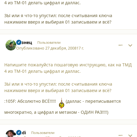
4 из ТМ-01 делать цифрал и даллас.
ЗЫ или я что-то упустил: после считывания ключа
нажимаем вверх и выбирая 01 записываем и всё?
comment_3818
Author stats
Кузнец
Пользователи
Опубликовано
27 декабря, 2008
17 г.
Напишите пожалуйста пошаговую инструкцию, как на ТМД
4 из ТМ-01 делать цифрал и даллас.
ЗЫ или я что-то упустил: после считывания ключа
нажимаем вверх и выбирая 01 записываем и всё?
:105F: Абсолютно ВСЁ!!!!!
(даллас - переписывается
многократно, а цифрал и метаком - ОДИН РАЗ!!!!)
comment_3821
Author stats
Andi
Пользователи