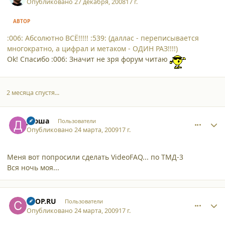
Опубликовано
27 декабря, 2008
17 г.
АВТОР
:006: Абсолютно ВСЁ!!!!! :539: (даллас - переписывается
многократно, а цифрал и метаком - ОДИН РАЗ!!!!)
Ok! Спасибо :006: Значит не зря форум читаю
2 месяца спустя...
comment_4189
Author stats
Дюша
Пользователи
Опубликовано
24 марта, 2009
17 г.
Меня вот попросили сделать VideoFAQ... по ТМД-3
Вся ночь моя...
comment_4191
Author stats
CTOP.RU
Пользователи
Опубликовано
24 марта, 2009
17 г.