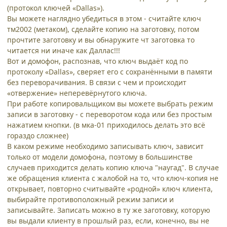
(протокол ключей «Dallas»).
Вы можете наглядно убедиться в этом - считайте ключ
тм2002 (метаком), сделайте копию на заготовку, потом
прочтите заготовку и вы обнаружите чт заготовка то
читается ни иначе как Даллас!!!
Вот и домофон, распознав, что ключ выдаёт код по
протоколу «Dallas», сверяет его с сохранёнными в памяти
без переворачивания. В связи с чем и происходит
«отвержение» неперевёрнутого ключа.
При работе копировальщиком вы можете выбрать режим
записи в заготовку - с переворотом кода или без простым
нажатием кнопки. (в мка-01 приходилось делать это всё
гораздо сложнее)
В каком режиме необходимо записывать ключ, зависит
только от модели домофона, поэтому в большинстве
случаев приходится делать копию ключа "наугад". В случае
же обращения клиента с жалобой на то, что ключ-копия не
открывает, повторно считывайте «родной» ключ клиента,
выбирайте противоположный режим записи и
записывайте. Записать можно в ту же заготовку, которую
вы выдали клиенту в прошлый раз, если, конечно, вы не