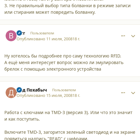
3. Не правильный выбор типа болванки в режиме записи
или стирания может повредить болванку.
comment_3242
Author stats
Brrr
Пользователи
Опубликовано
11 июля, 2008
18 г.
Ну хотелось бы подробнее про саму технологию RFID.
А ещё меня интересует вопрос можно ли эмулировать
брелок с помощью электронного устройства
comment_3260
Author stats
Дед Похабыч
Пользователи
Опубликовано
15 июля, 2008
18 г.
Работа с ключами на TMD-3 (версия 3). Или что это значит
и как поступить.
Включите TMD-3, загорится зеленый светодиод и на экране
появиться надпись "READ" с цифрами.