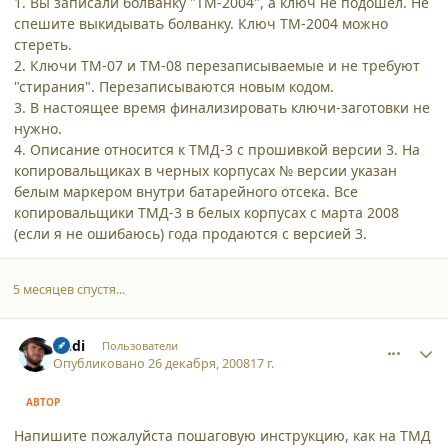
1. Вы записали болванку "ТМ-2004", а ключ не подошел. Не
спешите выкидывать болванку. Ключ ТМ-2004 можно
стереть.
2. Ключи ТМ-07 и ТМ-08 перезаписываемые и не требуют
"стирания". Перезаписываются новым кодом.
3. В настоящее время финализировать ключи-заготовки не
нужно.
4. Описание относится к ТМД-3 с прошивкой версии 3. На
копировальщиках в черных корпусах № версии указан
белым маркером внутри батарейного отсека. Все
копировальщики ТМД-3 в белых корпусах с марта 2008
(если я не ошибаюсь) года продаются с версией 3.
5 месяцев спустя...
comment_3817
Author stats
Andi
Пользователи
Опубликовано
26 декабря, 2008
17 г.
АВТОР
Напишите пожалуйста пошаговую инструкцию, как на ТМД