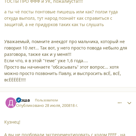
ТОСТЫ ПРО ФФФ и УК, пожалйуста!!!!
а ты чё посты понтовые пишешь или как? ползи туда
откуда выполз, тут народ познаёт как справиться с
защитой, а не придурков таких как ты слушать
Уважаемый, помните анекдот про мальчика, который не
говорил 10 лет... Так вот, у него просто повода небыло для
разговора, также как и у меня!!!
Если что, я в этой "теме" уже 1,6 года....
Просто вы начинаете "обсасывать" этот вопрос... хотя
можно просто позвонить Павлу, и выспросить всЁ, всЁ,
всЁЁЁЁЁ!!!!
comment_3311
Author stats
Дюша
Пользователи
Опубликовано
28 июля, 2008
18 г.
Кузнец!
А вы не пробовали эксперементировать с кодом FFFF , на