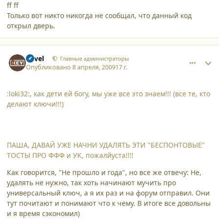
ff ff
Только вот никто никогда не сообщал, что данный код
открыл дверь.
comment_4323
Author stats
Pavel
Главные администраторы
Опубликовано
8 апреля, 2009
17 г.
:loki32:, как дети ей богу, мы уже все это знаем!!! (все те, кто
делают ключи!!!)
ПАША, ДАВАЙ УЖЕ НАЧНИ УДАЛЯТЬ ЭТИ "БЕСПОНТОВЫЕ"
ТОСТЫ ПРО ФФФ и УК, пожалйуста!!!!
Как говорится, "Не прошло и года", но все же отвечу: Не,
удалять не нужно, так хоть начинают мучить про
универсальный ключ, а я их раз и на форум отправил. Они
тут почитают и понимают что к чему. В итоге все довольны
и я время сэкономил)