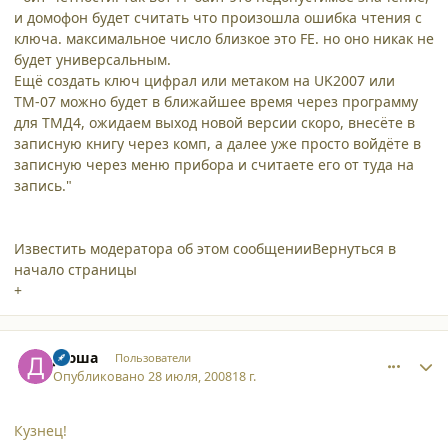
и домофон будет считать что произошла ошибка чтения с
ключа. максимальное число близкое это FE. но оно никак не
будет универсальным.
Ещё создать ключ цифрал или метаком на UK2007 или
ТМ-07 можно будет в ближайшее время через программу
для ТМД4, ожидаем выход новой версии скоро, внесёте в
записную книгу через комп, а далее уже просто войдёте в
записную через меню прибора и считаете его от туда на
запись."
Известить модератора об этом сообщенииВернуться в
начало страницы
+
comment_3310
Author stats
Дюша
Пользователи
Опубликовано
28 июля, 2008
18 г.
Кузнец!