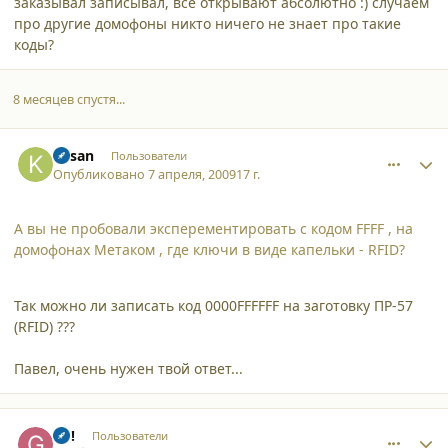
заказывал записывал, все открывают абсолютно :) случаем
про другие домофоны никто ничего не знает про такие
коды?
8 месяцев спустя...
comment_4307
Author stats
kesan
Пользователи
Опубликовано
7 апреля, 2009
17 г.
А вы не пробовали эксперементировать с кодом FFFF , на
домофонах Метаком , где ключи в виде капельки - RFID?
Так можно ли записать код 0000FFFFFF на заготовку ПР-57
(RFID) ???
Павел, очень нужен твой ответ...
comment_4321
Author stats
GS!
Пользователи