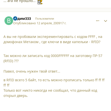
... ага не прошло...
comment_4331
Author stats
Вадим333
Пользователи
Опубликовано
12 апреля, 2009
17 г.
А вы не пробовали эксперементировать с кодом FFFF , на
домофонах Метаком , где ключи в виде капельки - RFID?
Так можно ли записать код 0000FFFFFF на заготовку ПР-57
(RFID) ???
Павел, очень нужен твой ответ...
в RFID всего 5 байт, то есть можно прописать только ff ff ff
ff ff
Только вот никто никогда не сообщал, что данный код
открыл дверь.