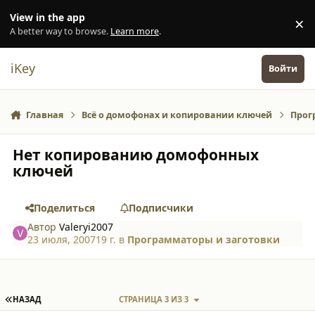
Перейти к содержанию
View in the app
×
Di
A better way to browse.
Learn more
.
iKey
Войти
Главная
Всё о домофонах и копировании ключей
Прог
Нет копированию домофонных
ключей
Поделиться
Подписчики
Автор
Valeryi2007
23 июля, 2007
19 г.
в
Программаторы и заготовки
ПЕРВАЯ СТРАНИЦА
НАЗАД
СТРАНИЦА 3 ИЗ 3