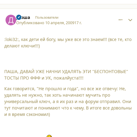
comment_4324
Author stats
Дюша
Пользователи
Опубликовано
10 апреля, 2009
17 г.
:loki32:, как дети ей богу, мы уже все это знаем!!! (все те, кто
делают ключи!!!)
ПАША, ДАВАЙ УЖЕ НАЧНИ УДАЛЯТЬ ЭТИ "БЕСПОНТОВЫЕ"
ТОСТЫ ПРО ФФФ и УК, пожалйуста!!!!
Как говорится, "Не прошло и года", но все же отвечу: Не,
удалять не нужно, так хоть начинают мучить про
универсальный ключ, а я их раз и на форум отправил. Они
тут почитают и понимают что к чему. В итоге все довольны
и я время сэкономил)