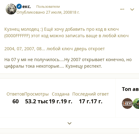
comment_3308
Author stats
Алекс.
Пользователи
Опубликовано
27 июля, 2008
18 г.
Кузнец молодец :) Ещё хочу добавить про код в ключ
(0000FFFFFF) этот код можно записать ваще в любой ключ
2004, 07, 2007, 08... любой ключ дверь откроет
На 07 у мя не получилось....Ну 2007 открывает конечно, но
цифралы тока некоторые.... Кузнецу респект.
Топ а
Ответов
Просмотры
Создана
Последний ответ
60
53.2 тыс
19 г.
19 г.
17 г.
17 г.
Expand topic overview
comment_3309
Author stats