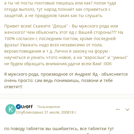
а ты чё посты понтовые пишешь или как? ползи туда
откуда выполз, тут народ познаёт как справиться с
защитой, а не придурков таких как ты слушать
Привет всем! Скажите "Дюша" - Вы мужского рода или
женского? Чем объяснить этот яд с Вашей стороны??? На
100% согласен с последним постом, кроме последней
фразы! Уважать надо всех независимо от пола,
вероисповедания и т д. Лично я захожу на форум -
научиться и узнать чтото новое, а на "взрослых" и "умных"
не будем обращать внимания,удачи всем Вам! :006:
Я мужского рода, производное от Андрея! Яд - объясняется
очень просто: сам ведь понимаешь, позвони и тебе
ответят!!
comment_3315
Author stats
KaUr0Ff
Пользователи
Опубликовано
31 июля, 2008
18 г.
по поводу таблеток вы ошибаетесь, все таблетки тут