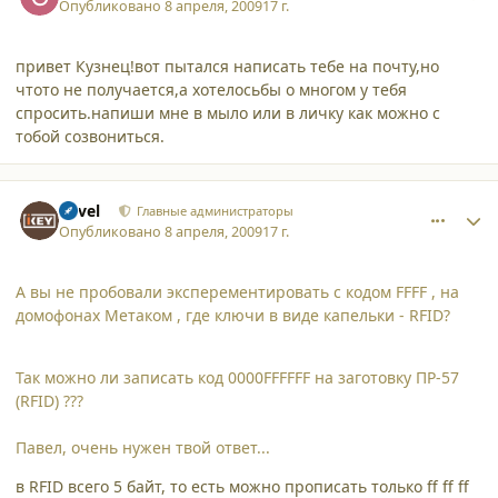
Опубликовано
8 апреля, 2009
17 г.
привет Кузнец!вот пытался написать тебе на почту,но
чтото не получается,а хотелосьбы о многом у тебя
спросить.напиши мне в мыло или в личку как можно с
тобой созвониться.
comment_4322
Author stats
Pavel
Главные администраторы
Опубликовано
8 апреля, 2009
17 г.
А вы не пробовали эксперементировать с кодом FFFF , на
домофонах Метаком , где ключи в виде капельки - RFID?
Так можно ли записать код 0000FFFFFF на заготовку ПР-57
(RFID) ???
Павел, очень нужен твой ответ...
в RFID всего 5 байт, то есть можно прописать только ff ff ff