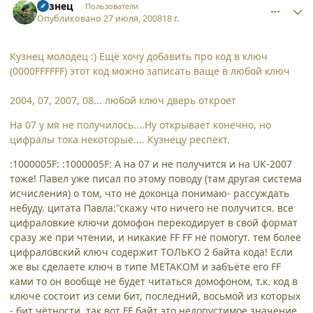
Кузнец
Пользователи
Опубликовано
27 июля, 2008
18 г.
Кузнец молодец :) Ещё хочу добавить про код в ключ
(0000FFFFFF) этот код можно записать ваще в любой ключ
2004, 07, 2007, 08... любой ключ дверь откроет
На 07 у мя не получилось....Ну открывает конечно, но
цифралы тока некоторые.... Кузнецу респект.
:1000005F: :1000005F: А на 07 и не получится и на UК-2007
тоже! Павел уже писал по этому поводу (там другая система
исчисления) о том, что не доконца понимаю- рассуждать
небуду. цитата Павла:"скажу что ничего не получится. все
цифраловкие ключи домофон перекодирует в свой формат
сразу же при чтении, и никакие FF FF не помогут. тем более
цифраловский ключ содержит ТОЛЬКО 2 байта кода! Если
же вы сделаете ключ в типе МЕТАКОМ и забъёте его FF
ками то он вообще не будет читаться домофоном, т.к. код в
ключе состоит из семи бит, последний, восьмой из которых
- бит чётности. так вот FF байт это недопустимое значение,