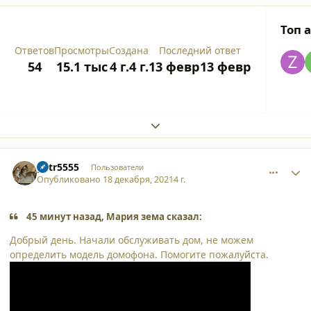
Топ 
Ответов
Просмотры
Создана
Последний ответ
54
15.1 тыс
4 г.
4 г.
13 февр
13 февр
Expand topic overview
comment_32578
Author stats
petr5555
Пользователи
Опубликовано
18 декабря, 2021
4 г.
45 минут назад, Мария зема сказал:
Добрый день. Начали обслуживать дом, не можем
определить модель домофона. Помогите пожалуйста.