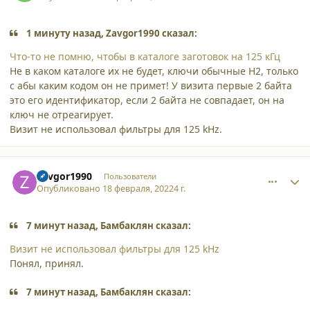
1 минуту назад, Zavgor1990 сказал:
Что-то не помню, чтобы в каталоге заготовок на 125 кГц
Не в каком каталоге их не будет, ключи обычные H2, только
с абы каким кодом он не примет! У визита первые 2 байта
это его идентификатор, если 2 байта не совпадает, он на
ключ не отреагирует.
Визит не использовал фильтры для 125 kHz.
comment_33976
Author stats
Zavgor1990
Пользователи
Опубликовано
18 февраля, 2022
4 г.
7 минут назад, Бамбаклян сказал:
Визит не использовал фильтры для 125 kHz
Понял, принял.
7 минут назад, Бамбаклян сказал: