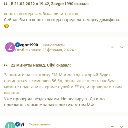
В 21.02.2022 в 19:42, Zavgor1990 сказал:
кнопка выхода там была визитовская
Сейчас бы по кнопке выхода определять марку домофона...
comment_34082
Author stats
Zavgor1990
Пользователи
Опубликовано
23 февраля, 2022
4 г.
22 минуты назад, Uilyi сказал:
Запишите на заготовку EM-Marine код который будет
начинаться с символов 56 5A, остальные шесть наобум
можете подставить, кроме нулей и FF-ок, и проверьте этим
ключом.
Уже проверял вездеходами. Не реагирует. Да и по
присланным выше характеристикам там МФ.
comment_34083
Author stats
Uilyi
Пользователи