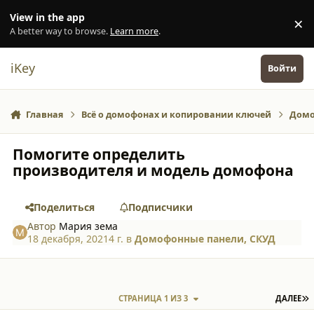
Перейти к содержанию
View in the app
×
Di
A better way to browse.
Learn more
.
iKey
Войти
Главная
Всё о домофонах и копировании ключей
Домо
Помогите определить
производителя и модель домофона
Поделиться
Подписчики
Автор
Мария зема
18 декабря, 2021
4 г.
в
Домофонные панели, СКУД
П
СТРАНИЦА 1 ИЗ 3
ДАЛЕЕ