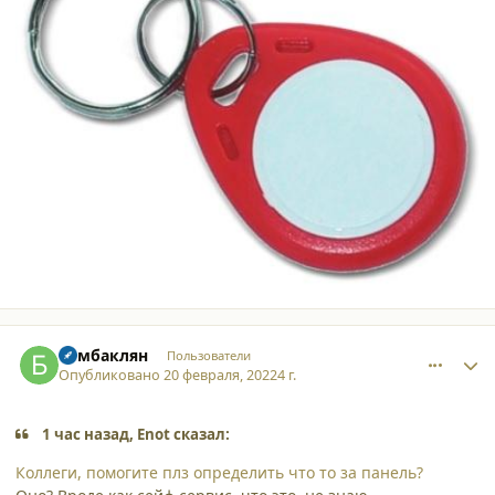
comment_34011
Author stats
Бамбаклян
Пользователи
Опубликовано
20 февраля, 2022
4 г.
1 час назад, Enot сказал:
Коллеги, помогите плз определить что то за панель?