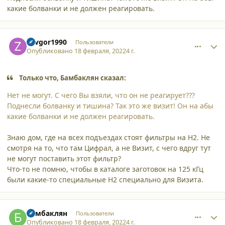
какие болванки и не должен реагировать.
comment_33974
Author stats
Zavgor1990
Пользователи
Опубликовано
18 февраля, 2022
4 г.
Только что, Бамбаклян сказал:
Нет не могут. С чего Вы взяли, что он не реагирует???
Поднесли болванку и тишина? Так это же визит! Он на абы
какие болванки и не должен реагировать.
Знаю дом, где на всех подъездах стоят фильтры на Н2. Не
смотря на то, что там Цифрал, а не Визит, с чего вдруг тут
не могут поставить этот фильтр?
Что-то не помню, чтобы в каталоге заготовок на 125 кГц
были какие-то специальные Н2 специально для Визита.
comment_33975
Author stats
Бамбаклян
Пользователи
Опубликовано
18 февраля, 2022
4 г.