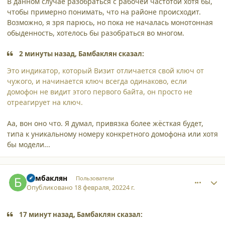
В данном случае разобраться с рабочей частотой хотя бы,
чтобы примерно понимать, что на районе происходит.
Возможно, я зря парюсь, но пока не началась монотонная
обыденность, хотелось бы разобраться во многом.
2 минуты назад, Бамбаклян сказал:
Это индикатор, который Визит отличается свой ключ от
чужого, и начинается ключ всегда одинаково, если
домофон не видит этого первого байта, он просто не
отреагирует на ключ.
Аа, вон оно что. Я думал, привязка более жёсткая будет,
типа к уникальному номеру конкретного домофона или хотя
бы модели...
comment_33979
Author stats
Бамбаклян
Пользователи
Опубликовано
18 февраля, 2022
4 г.
17 минут назад, Бамбаклян сказал: