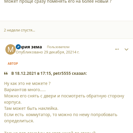
Может проще сразу поменять его на более новый ?
2 недели спустя...
comment_32755
Author stats
Мария зема
Пользователи
Опубликовано
29 декабря, 2021
4 г.
АВТОР
В 18.12.2021 в 17:15, petr5555 сказал:
Ну как это не можете ?
Вариантов много.....
Можно его снять с двери и посмотреть обратную сторону
корпуса.
Там может быть наклейка.
Если есть коммутатор, то можно по нему попробовать
определиться.