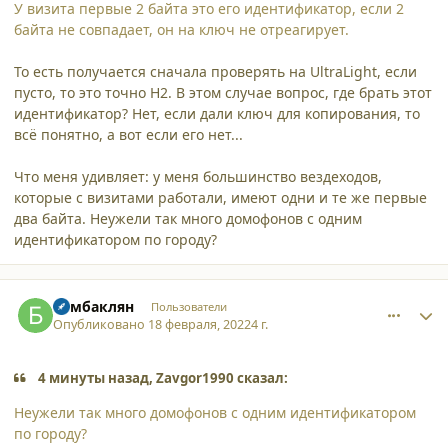
У визита первые 2 байта это его идентификатор, если 2
байта не совпадает, он на ключ не отреагирует.
То есть получается сначала проверять на UltraLight, если
пусто, то это точно Н2. В этом случае вопрос, где брать этот
идентификатор? Нет, если дали ключ для копирования, то
всё понятно, а вот если его нет...
Что меня удивляет: у меня большинство вездеходов,
которые с визитами работали, имеют одни и те же первые
два байта. Неужели так много домофонов с одним
идентификатором по городу?
comment_33977
Author stats
Бамбаклян
Пользователи
Опубликовано
18 февраля, 2022
4 г.
4 минуты назад, Zavgor1990 сказал:
Неужели так много домофонов с одним идентификатором
по городу?