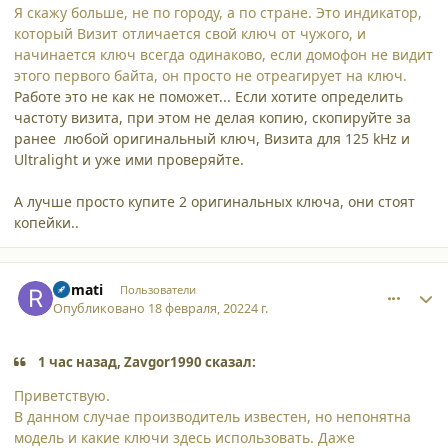
Я скажу больше, не по городу, а по стране. Это индикатор,
который Визит отличается свой ключ от чужого, и
начинается ключ всегда одинаково, если домофон не видит
этого первого байта, он просто не отреагирует на ключ.
Работе это не как не поможет... Если хотите определить
частоту визита, при этом не делая копию, скопируйте за
ранее любой оригинальный ключ, Визита для 125 kHz и
Ultralight и уже ими проверяйте.
А лучше просто купите 2 оригинальных ключа, они стоят
копейки..
comment_33980
Author stats
Romati
Пользователи
Опубликовано
18 февраля, 2022
4 г.
1 час назад, Zavgor1990 сказал:
Приветствую.
В данном случае производитель известен, но непонятна
модель и какие ключи здесь использовать. Даже