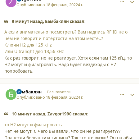
Опубликовано
18 февраля, 2022
4 г.
9 минут назад, Бамбаклян сказал:
А если внимательно посмотреть? Вам надпись RF ID не о
чём не говорит и потёртости на этом месте..?
Ключи H2 для 125 kHz
Или Ultralight для 13,56 kHz
Как раз говорит, но не реагирует. Хотя если там 125 кГц, то
Н2 могут и фильтровать. Надо будет вездеходы с Н7
попробовать.
comment_33973
Author stats
Бамбаклян
Пользователи
Опубликовано
18 февраля, 2022
4 г.
10 минут назад, Zavgor1990 сказал:
то Н2 могут и фильтровать
Нет не могут. С чего Вы взяли, что он не реагирует???
Поднесли болванку и тишина? Так это же визит! Он на абы