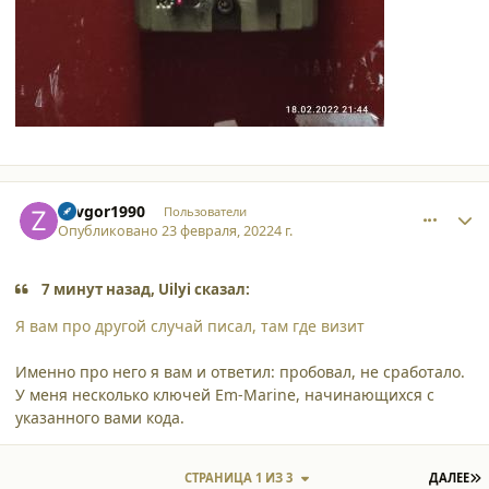
comment_34084
Author stats
Zavgor1990
Пользователи
Опубликовано
23 февраля, 2022
4 г.
7 минут назад, Uilyi сказал:
Я вам про другой случай писал, там где визит
Именно про него я вам и ответил: пробовал, не сработало.
У меня несколько ключей Em-Marine, начинающихся с
указанного вами кода.
П
СТРАНИЦА 1 ИЗ 3
ДАЛЕЕ