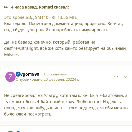
4 часа назад, Romati сказал:
Это вроде БВД SM110F RF 13.56 MГц.
Благодарю. Посмотрел документацию, вроде оно. Значит,
надо будет ультралайт попробовать симулировать.
Да, не бевард конечно, который, работая на
desfire/ultralight, всё же хоть как-то реагирует на обычный
MiFare.
comment_34009
Author stats
Zavgor1990
Пользователи
Опубликовано
20 февраля, 2022
4 г.
Не среагировал на Ультру, хотя там ключ был 7-байтовый, а
тут может быть 4-байтовый в ходу. Любопытно. Надеюсь,
попадётся как-нибудь клиент с того подъезда, чтобы можно
было ключ посмотреть.
comment_34010
Author stats