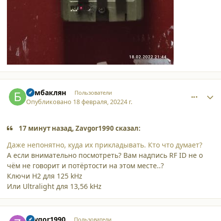
comment_33971
Author stats
Бамбаклян
Пользователи
Опубликовано
18 февраля, 2022
4 г.
17 минут назад, Zavgor1990 сказал:
Даже непонятно, куда их прикладывать. Кто что думает?
А если внимательно посмотреть? Вам надпись RF ID не о
чём не говорит и потёртости на этом месте..?
Ключи H2 для 125 kHz
Или Ultralight для 13,56 kHz
comment_33972
Author stats
Zavgor1990
Пользователи