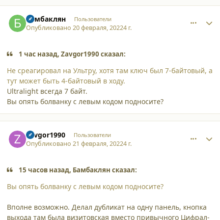
comment_34012
Author stats
Бамбаклян
Пользователи
Опубликовано
20 февраля, 2022
4 г.
1 час назад, Zavgor1990 сказал:
Не среагировал на Ультру, хотя там ключ был 7-байтовый, а
тут может быть 4-байтовый в ходу.
Ultralight всегда 7 байт.
Вы опять болванку с левым кодом подносите?
comment_34017
Author stats
Zavgor1990
Пользователи
Опубликовано
21 февраля, 2022
4 г.
15 часов назад, Бамбаклян сказал:
Вы опять болванку с левым кодом подносите?
Вполне возможно. Делал дубликат на одну панель, кнопка
выхода там была визитовская вместо привычного Цифрал-