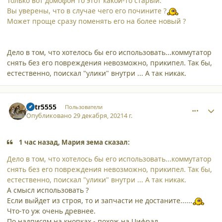
Только вот домофон то этот какой-то старый.
Вы уверены, что в случае чего его почините ?
Может проще сразу поменять его на более новый ?
Дело в том, что хотелось бы его использовать...коммутатор
снять без его повреждения невозможно, прикипел. Так бы,
естественно, поискал "улики" внутри ... А так никак.
comment_32756
Author stats
petr5555
Пользователи
Опубликовано
29 декабря, 2021
4 г.
1 час назад, Мария зема сказал:
Дело в том, что хотелось бы его использовать...коммутатор
снять без его повреждения невозможно, прикипел. Так бы,
естественно, поискал "улики" внутри ... А так никак.
А смысл использовать ?
Если выйдет из строя, то и запчасти не достаните......
Что-то уж очень древнее.
По надписям на кнопках - похож на Цифрал.