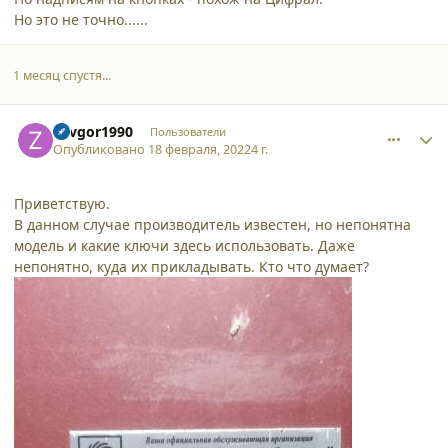
Но это не точно......
1 месяц спустя...
comment_33970
Author stats
Zavgor1990
Пользователи
Опубликовано
18 февраля, 2022
4 г.
Приветствую.
В данном случае производитель известен, но непонятна
модель и какие ключи здесь использовать. Даже
непонятно, куда их прикладывать. Кто что думает?