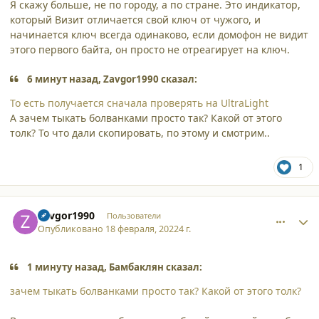
Я скажу больше, не по городу, а по стране. Это индикатор,
который Визит отличается свой ключ от чужого, и
начинается ключ всегда одинаково, если домофон не видит
этого первого байта, он просто не отреагирует на ключ.
6 минут назад, Zavgor1990 сказал:
То есть получается сначала проверять на UltraLight
А зачем тыкать болванками просто так? Какой от этого
толк? То что дали скопировать, по этому и смотрим..
1
comment_33978
Author stats
Zavgor1990
Пользователи
Опубликовано
18 февраля, 2022
4 г.
1 минуту назад, Бамбаклян сказал:
зачем тыкать болванками просто так? Какой от этого толк?