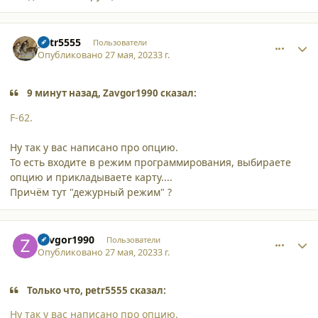
comment_45550
Author stats
petr5555
Пользователи
Опубликовано
27 мая, 2023
3 г.
9 минут назад, Zavgor1990 сказал:
F-62.
Ну так у вас написано про опцию.
То есть входите в режим программирования, выбираете
опцию и прикладываете карту....
Причём тут "дежурный режим" ?
comment_45552
Author stats
Zavgor1990
Пользователи
Опубликовано
27 мая, 2023
3 г.
Только что, petr5555 сказал:
Ну так у вас написано про опцию.