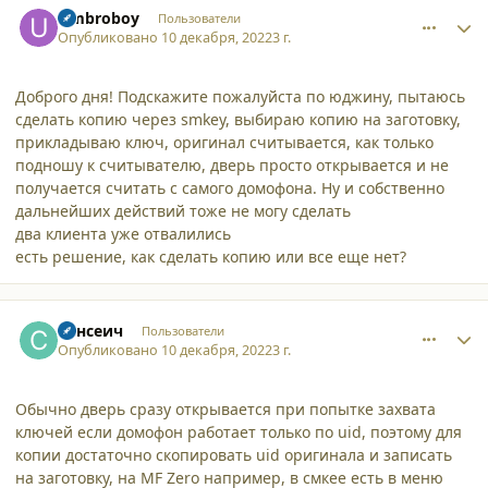
Umbroboy
Пользователи
Опубликовано
10 декабря, 2022
3 г.
Доброго дня! Подскажите пожалуйста по юджину, пытаюсь
сделать копию через smkey, выбираю копию на заготовку,
прикладываю ключ, оригинал считывается, как только
подношу к считывателю, дверь просто открывается и не
получается считать с самого домофона. Ну и собственно
дальнейших действий тоже не могу сделать
два клиента уже отвалились
есть решение, как сделать копию или все еще нет?
comment_42614
Author stats
Сансеич
Пользователи
Опубликовано
10 декабря, 2022
3 г.
Обычно дверь сразу открывается при попытке захвата
ключей если домофон работает только по uid, поэтому для
копии достаточно скопировать uid оригинала и записать
на заготовку, на MF Zero например, в смкее есть в меню