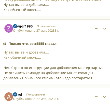
Ну так вы её и добавили....
Как обычный ключ.....
comment_45540
Author stats
Zavgor1990
Пользователи
Опубликовано
27 мая, 2023
3 г.
Только что, petr5555 сказал:
Ну так вы её и добавили....
Как обычный ключ.....
Нет. Строго по инструкции для добавления мастер-карты.
Не отличить команду на добавление МК от команды
добавления обычного ключа - это надо постараться.
comment_45541
Author stats
Aprel
Пользователи
Опубликовано
27 мая, 2023
3 г.