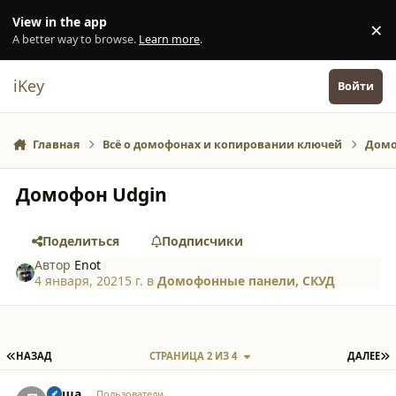
Перейти к содержанию
View in the app
×
Di
A better way to browse.
Learn more
.
iKey
Войти
Главная
Всё о домофонах и копировании ключей
Домо
Домофон Udgin
Поделиться
Подписчики
Автор
Enot
4 января, 2021
5 г.
в
Домофонные панели, СКУД
ПЕРВАЯ СТРАНИЦА
П
НАЗАД
СТРАНИЦА 2 ИЗ 4
ДАЛЕЕ
comment_35365
Author stats
лёша
Пользователи