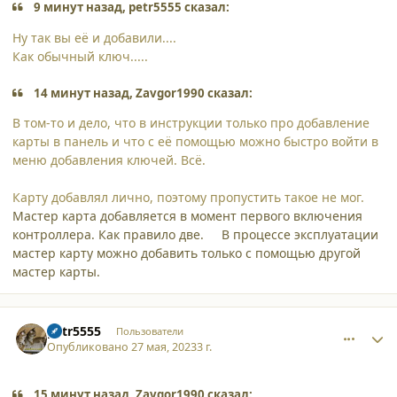
9 минут назад, petr5555 сказал:
Ну так вы её и добавили....
Как обычный ключ.....
14 минут назад, Zavgor1990 сказал:
В том-то и дело, что в инструкции только про добавление
карты в панель и что с её помощью можно быстро войти в
меню добавления ключей. Всё.
Карту добавлял лично, поэтому пропустить такое не мог.
Мастер карта добавляется в момент первого включения
контроллера. Как правило две. В процессе эксплуатации
мастер карту можно добавить только с помощью другой
мастер карты.
comment_45542
Author stats
petr5555
Пользователи
Опубликовано
27 мая, 2023
3 г.
15 минут назад, Zavgor1990 сказал: