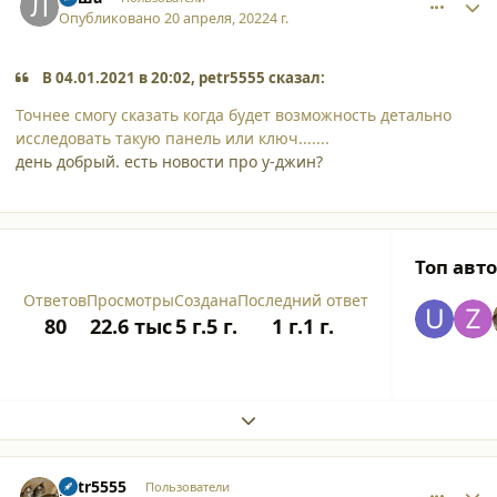
Опубликовано
20 апреля, 2022
4 г.
В 04.01.2021 в 20:02, petr5555 сказал:
Точнее смогу сказать когда будет возможность детально
исследовать такую панель или ключ.......
день добрый. есть новости про у-джин?
Топ авт
Ответов
Просмотры
Создана
Последний ответ
80
22.6 тыс
5 г.
5 г.
1 г.
1 г.
Expand topic overview
comment_35368
Author stats
petr5555
Пользователи