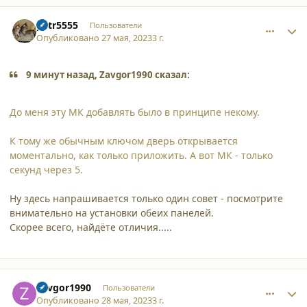
comment_45555
Author stats
petr5555
Пользователи
Опубликовано
27 мая, 2023
3 г.
9 минут назад, Zavgor1990 сказал:
До меня эту МК добавлять было в принципе некому.
К тому же обычным ключом дверь открывается
моментально, как только приложить. А вот МК - только
секунд через 5.
Ну здесь напрашивается только один совет - посмотрите
внимательно на установки обеих панелей.
Скорее всего, найдёте отличия.....
comment_45562
Author stats
Zavgor1990
Пользователи
Опубликовано
28 мая, 2023
3 г.