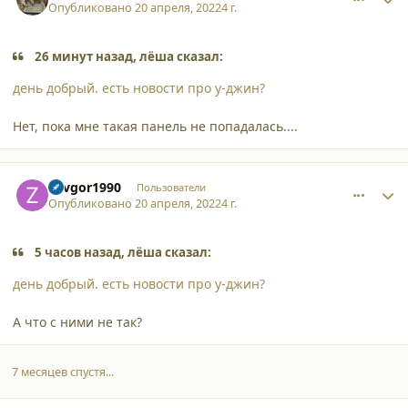
Опубликовано
20 апреля, 2022
4 г.
26 минут назад, лёша сказал:
день добрый. есть новости про у-джин?
Нет, пока мне такая панель не попадалась....
comment_35374
Author stats
Zavgor1990
Пользователи
Опубликовано
20 апреля, 2022
4 г.
5 часов назад, лёша сказал:
день добрый. есть новости про у-джин?
А что с ними не так?
7 месяцев спустя...
comment_42612
Author stats