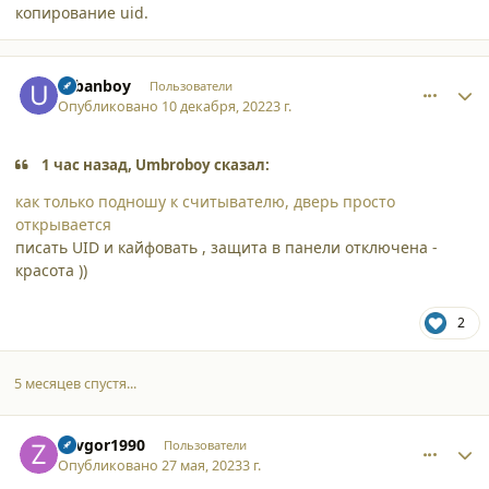
копирование uid.
comment_42615
Author stats
urbanboy
Пользователи
Опубликовано
10 декабря, 2022
3 г.
1 час назад, Umbroboy сказал:
как только подношу к считывателю, дверь просто
открывается
писать UID и кайфовать , защита в панели отключена -
красота ))
2
5 месяцев спустя...
comment_45512
Author stats
Zavgor1990
Пользователи
Опубликовано
27 мая, 2023
3 г.