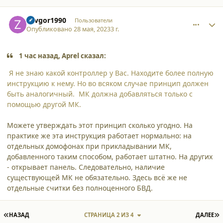
comment_45570
Author stats
Zavgor1990
Пользователи
Опубликовано
28 мая, 2023
3 г.
1 час назад, Aprel сказал:
Я не знаю какой контроллер у Вас. Находите более полную
инструкцию к нему. Но во всяком случае принцип должен
быть аналогичный. МК должна добавляться только с
помощью другой МК.
Можете утверждать этот принцип сколько угодно. На
практике же эта инструкция работает нормально: на
отдельных домофонах при прикладывании МК,
добавленного таким способом, работает штатно. На других
- открывает панель. Следовательно, наличие
существующей МК не обязательно. Здесь всё же не
отдельные считки без полноценного БВД.
ПЕРВАЯ СТРАНИЦА
П
НАЗАД
СТРАНИЦА 2 ИЗ 4
ДАЛЕЕ