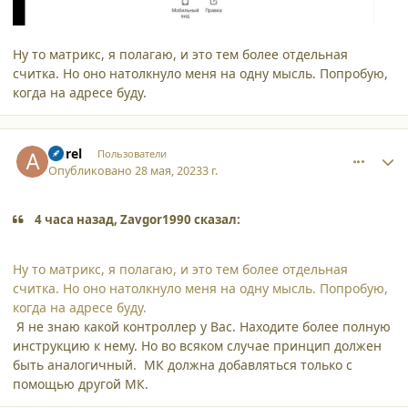
Ну то матрикс, я полагаю, и это тем более отдельная
считка. Но оно натолкнуло меня на одну мысль. Попробую,
когда на адресе буду.
comment_45567
Author stats
Aprel
Пользователи
Опубликовано
28 мая, 2023
3 г.
4 часа назад, Zavgor1990 сказал:
Ну то матрикс, я полагаю, и это тем более отдельная
считка. Но оно натолкнуло меня на одну мысль. Попробую,
когда на адресе буду.
Я не знаю какой контроллер у Вас. Находите более полную
инструкцию к нему. Но во всяком случае принцип должен
быть аналогичный. МК должна добавляться только с
помощью другой МК.