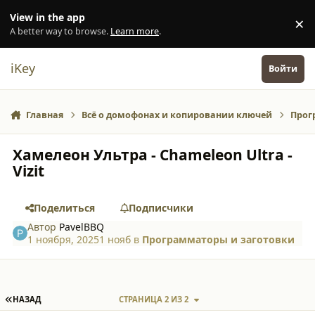
Перейти к содержанию
View in the app
×
Di
A better way to browse.
Learn more
.
iKey
Войти
Главная
Всё о домофонах и копировании ключей
Прог
Хамелеон Ультра - Chameleon Ultra -
Vizit
Поделиться
Подписчики
Автор
PavelBBQ
1 ноября, 2025
1 нояб
в
Программаторы и заготовки
ПЕРВАЯ СТРАНИЦА
НАЗАД
СТРАНИЦА 2 ИЗ 2