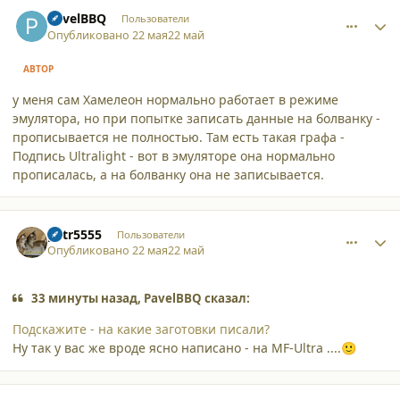
comment_65864
Author stats
PavelBBQ
Пользователи
Опубликовано
22 мая
22 май
АВТОР
у меня сам Хамелеон нормально работает в режиме
эмулятора, но при попытке записать данные на болванку -
прописывается не полностью. Там есть такая графа -
Подпись Ultralight - вот в эмуляторе она нормально
прописалась, а на болванку она не записывается.
comment_65865
Author stats
petr5555
Пользователи
Опубликовано
22 мая
22 май
33 минуты назад, PavelBBQ сказал:
Подскажите - на какие заготовки писали?
Ну так у вас же вроде ясно написано - на MF-Ultra ....
🙂
comment_65866
Author stats