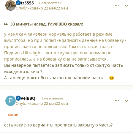
petr5555
Пользователи
Опубликовано
22 мая
22 май
33 минуты назад, PavelBBQ сказал:
у меня сам Хамелеон нормально работает в режиме
эмулятора, но при попытке записать данные на болванку -
прописывается не полностью. Там есть такая графа -
Подпись Ultralight - вот в эмуляторе она нормально
прописалась, а на болванку она не записывается.
Вы наверное пытаетесь записать только открытую часть
исходного ключа ?
А там ещё может быть закрытая паролем часть....
☹️
comment_65867
Author stats
PavelBBQ
Пользователи
Опубликовано
22 мая
22 май
АВТОР
есть какие-то варианты прописать закрытую часть?