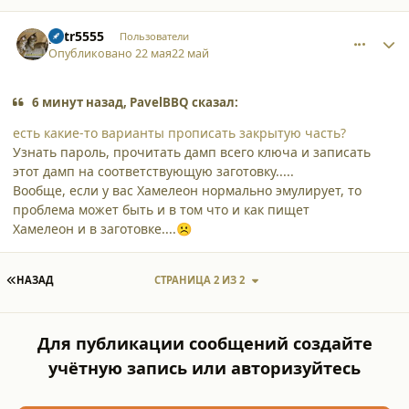
comment_65868
Author stats
petr5555
Пользователи
Опубликовано
22 мая
22 май
6 минут назад, PavelBBQ сказал:
есть какие-то варианты прописать закрытую часть?
Узнать пароль, прочитать дамп всего ключа и записать
этот дамп на соответствующую заготовку.....
Вообще, если у вас Хамелеон нормально эмулирует, то
проблема может быть и в том что и как пищет
Хамелеон и в заготовке....
☹️
ПЕРВАЯ СТРАНИЦА
НАЗАД
СТРАНИЦА 2 ИЗ 2
Для публикации сообщений создайте
учётную запись или авторизуйтесь