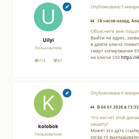
Опубликовано
5 января
18 часов назад, Ал
Объясните мне пошаго
Выйти на адрес, захв
Uilyi
в дампе ключа появитс
Пользователи
смарт копирования Elt
на ключи S50
https://
714
87
сообщения
Репутация
Опубликовано
6 января
В 04.01.2026 в 13:3
Что насчет этой дина
защиту?
kolobok
Может кто дать ссыл
Пользователи
когда-то выкладывали 