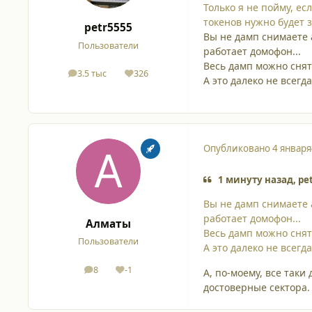
Только я не пойму, ес
токенов нужно будет 
petr5555
Вы не дамп снимаете 
Пользователи
работает домофон...
Весь дамп можно снят
3.5 тыс
326
сообщения
Репутация
А это далеко не всегда.
Опубликовано
4 января
1 минуту назад, pe
Вы не дамп снимаете 
работает домофон...
Алматы
Весь дамп можно снят
Пользователи
А это далеко не всегда.
8
-1
А, по-моему, все так
сообщения
Репутация
достоверные сектора.