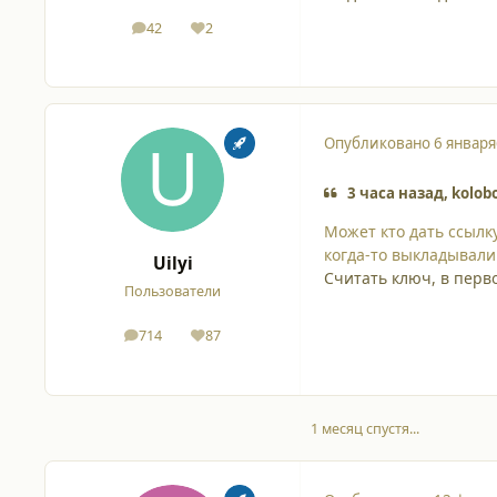
42
2
сообщения
Репутация
Опубликовано
6 января
3 часа назад, kolob
Может кто дать ссыл
когда-то выкладывали 
Uilyi
Считать ключ, в перво
Пользователи
714
87
сообщения
Репутация
1 месяц спустя...