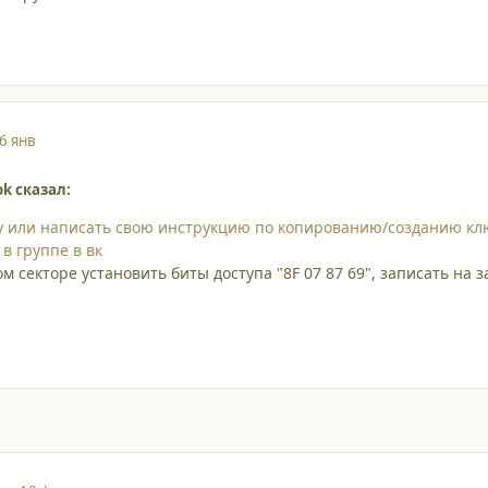
6 янв
ok сказал:
ку или написать свою инструкцию по копированию/созданию к
в группе в вк
м секторе установить биты доступа "8F 07 87 69", записать на з