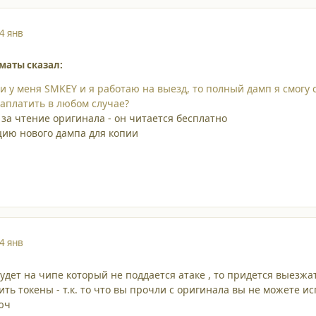
4 янв
маты сказал:
ли у меня SMKEY и я работаю на выезд, то полный дамп я смогу
заплатить в любом случае?
 за чтение оригинала - он читается бесплатно
цию нового дампа для копии
4 янв
будет на чипе который не поддается атаке , то придется выезжа
ить токены - т.к. то что вы прочли с оригинала вы не можете ис
юч