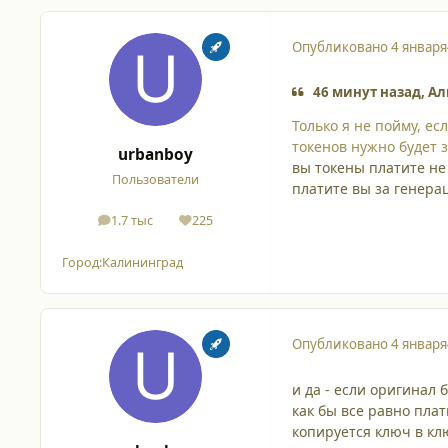
Опубликовано
4 января
46 минут назад, Ал
Только я не пойму, ес
токенов нужно будет 
urbanboy
вы токены платите не
Пользователи
платите вы за генера
1.7 тыс
225
сообщения
Репутация
Город:
Калининград
Опубликовано
4 января
и да - если оригинал 
как бы все равно плат
копируется ключ в кл