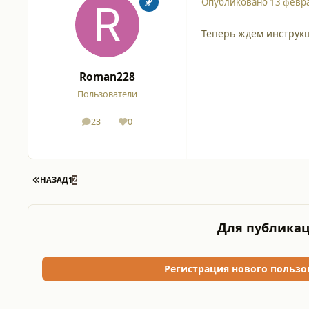
Опубликовано
13 февр
Теперь ждём инструкц
Roman228
Пользователи
23
0
сообщения
Репутация
ПЕРВАЯ СТРАНИЦА
НАЗАД
1
2
Для публикац
Регистрация нового пользо