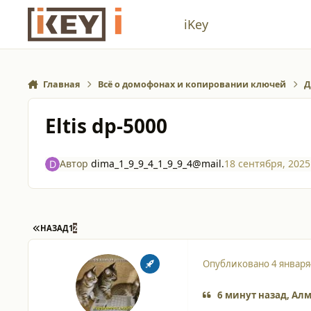
Перейти к содержанию
iKey
Главная
Всё о домофонах и копировании ключей
Д
Eltis dp-5000
Автор
dima_1_9_9_4_1_9_9_4@mail.
18 сентября, 2025
ПЕРВАЯ СТРАНИЦА
НАЗАД
1
2
Опубликовано
4 января
6 минут назад, Алм