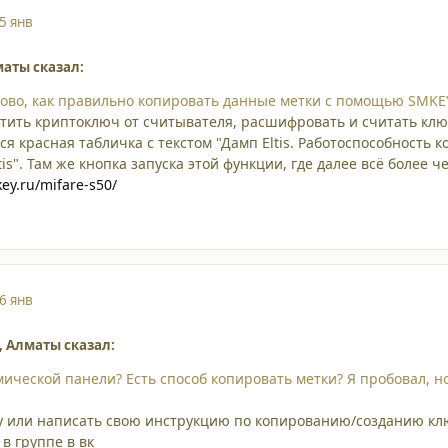
5 янв
маты сказал:
во, как правильно копировать данные метки с помощью SMKEY
атить криптоключ от считывателя, расшифровать и считать кл
я красная табличка с текстом "Дамп Eltis. Работоспособность к
is". Там же кнопка запуска этой функции, где далее всё более ч
ikey.ru/mifare-s50/
6 янв
3, Алматы сказал:
мической панели? Есть способ копировать метки? Я пробовал, н
ку или написать свою инструкцию по копированию/созданию к
в группе в вк