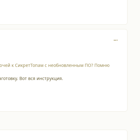
comment_653
лючей к СикретТопам с необновленным ПО? Помню
аготовку. Вот вся инструкция.
comment_655