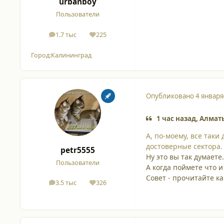
urbanboy
Пользователи
1.7 тыс
225
сообщения
Репутация
Город:
Калининград
Опубликовано
4 января
1 час назад, Алмат
А, по-моему, все так
достоверные сектора.
petr5555
Ну это вы так думаете.
Пользователи
А когда поймете что и 
Совет - прочитайте ка
3.5 тыс
326
сообщения
Репутация