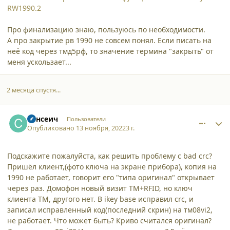
RW1990.2
Про финализацию знаю, пользуюсь по необходимости.
А про закрытие рв 1990 не совсем понял. Если писать на
неё код через тмд5рф, то значение термина "закрыть" от
меня ускользает...
2 месяца спустя...
comment_42179
Author stats
Сансеич
Пользователи
Опубликовано
13 ноября, 2022
3 г.
Подскажите пожалуйста, как решить проблему с bad crc?
Пришёл клиент,(фото ключа на экране прибора), копия на
1990 не работает, говорит его "типа оригинал" открывает
через раз. Домофон новый визит ТМ+RFID, но ключ
клиента ТМ, другого нет. В ikey base исправил crc, и
записал исправленный код(последний скрин) на тм08vi2,
не работает. Что может быть? Криво считался оригинал?