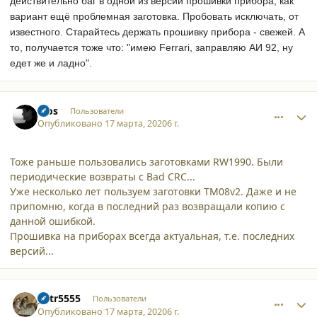
действительно баг в одной из версий прошивки прибора, как
вариант ещё проблемная заготовка.
Пробовать исключать, от
известного. Старайтесь держать прошивку прибора - свежей. А
то, получается тоже что: "имею Ferrari, заправляю АИ 92, ну
едет же и ладно".
comment_24289
Author stats
bios
Пользователи
Опубликовано
17 марта, 2020
6 г.
Тоже раньше пользовались заготовками RW1990. Были
периодические возвраты с Bad CRC...
Уже несколько лет пользуем заготовки TM08v2. Даже и не
припомню, когда в последний раз возвращали копию с
данной ошибкой.
Прошивка на приборах всегда актуальная, т.е. последних
версий...
comment_24297
Author stats
petr5555
Пользователи
Опубликовано
17 марта, 2020
6 г.