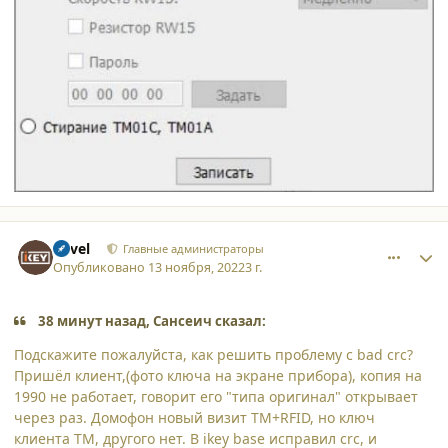
comment_42180
Author stats
Pavel
Главные администраторы
Опубликовано
13 ноября, 2022
3 г.
38 минут назад, Сансеич сказал:
Подскажите пожалуйста, как решить проблему с bad crc?
Пришёл клиент,(фото ключа на экране прибора), копия на
1990 не работает, говорит его "типа оригинал" открывает
через раз. Домофон новый визит ТМ+RFID, но ключ
клиента ТМ, другого нет. В ikey base исправил crc, и