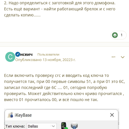
2. Надо определиться с заготовкой для этого домофона.
Есть ещё вариант - найти работающий брелок и с него
сделать копию......
1
comment_42186
Author stats
Сансеич
Пользователи
Опубликовано
13 ноября, 2022
3 г.
Если включить проверку crc и вводить код ключа то
получается так, при 00 первые символы 51, а при 01 это 6С,
записал последний где 6С .... 01, сегодня попробую
проверить. Может действительно ключ криво прочитался ,
вместо 01 прочиталось 00, и всё пошло не так.