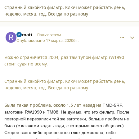
Странный какой-то фильтр. Ключ может работать день,
неделю, месяц, год. Всегда по разному
comment_24288
Author stats
Romati
Пользователи
Опубликовано
17 марта, 2020
6 г.
можно ограничется 2004, раз там тупой фильтр rw1990
стоит судя по всему.
Странный какой-то фильтр. Ключ может работать день,
неделю, месяц, год. Всегда по разному
Была такая проблема, около 1,5 лет назад на
TMD-5RF,
заготовки
RW1990 и
ТМ08
. Не думаю, что это фильтр. После
повторной перезаписи той же заготовки, больше проблем не
было (с ключами ходят люди, с которыми часто общаюсь).
Скорее всего либо проявляется глюк домофона, либо