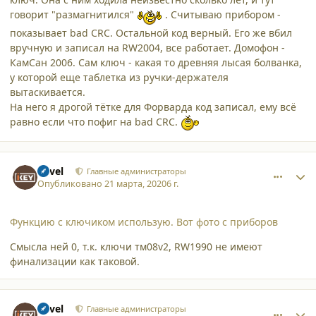
говорит "размагнитился"
. Считываю прибором -
показывает bad CRC. Остальной код верный. Его же вбил
вручную и записал на RW2004, все работает. Домофон -
КамСан 2006. Сам ключ - какая то древняя лысая болванка,
у которой еще таблетка из ручки-держателя
вытаскивается.
На него я дрогой тётке для Форварда код записал, ему всё
равно если что пофиг на bad CRC.
comment_24369
Author stats
Pavel
Главные администраторы
Опубликовано
21 марта, 2020
6 г.
Функцию с ключиком использую. Вот фото с приборов
Смысла ней 0, т.к. ключи тм08v2, RW1990 не имеют
финализации как таковой.
comment_24370
Author stats
Pavel
Главные администраторы