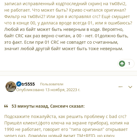
записал исправленный код(последний скрин) на тм08vi2,
не работает. Что может быть? Криво считался оригинал?
Фильтр на тм08vi2? Или зря я исправлял crc? Ещё смущает
что в конце 00, у далласа вроде всегда 01, или я ошибаюсь?
Любой из байт может быть неверным в коде. Вероятно,
байт CRC как раз верно cчитан, а 00 - нет. 01должно быть,
это факт. Если при 01 CRC не совпадет со считанным,
значит любой другой байт может быть тоже неверным.
1
comment_42181
Author stats
petr5555
Пользователи
Опубликовано
13 ноября, 2022
3 г.
53 минуты назад, Сансеич сказал:
Подскажите пожалуйста, как решить проблему с bad crc?
Пришёл клиент,(фото ключа на экране прибора), копия на
1990 не работает, говорит его "типа оригинал" открывает
через раз. Домофон новый визит ТМ+RFID, но ключ