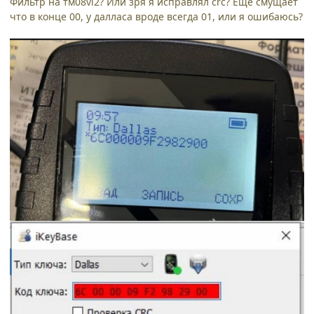
Фильтр на тм08vi2? Или зря я исправлял crc? Ещё смущает
что в конце 00, у далласа вроде всегда 01, или я ошибаюсь?