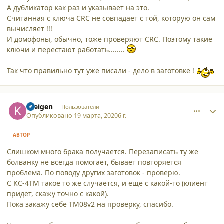
А дубликатор как раз и указывает на это.
Считанная с ключа CRC не совпадает с той, которую он сам
вычисляет !!!
И домофоны, обычно, тоже проверяют CRC. Поэтому такие
ключи и перестают работать........
Так что правильно тут уже писали - дело в заготовке !
comment_24323
Author stats
Kreigen
Пользователи
Опубликовано
19 марта, 2020
6 г.
АВТОР
Слишком много брака получается. Перезаписать ту же
болванку не всегда помогает, бывает повторяется
проблема. По поводу других заготовок - проверю.
С КС-4ТМ такое то же случается, и еще с какой-то (клиент
придет, скажу точно с какой).
Пока закажу себе TM08v2 на проверку, спасибо.