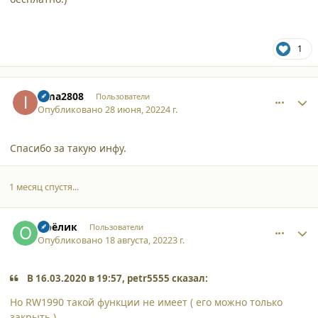
1
comment_37774
Author stats
isma2808
Пользователи
Опубликовано
28 июня, 2022
4 г.
Спасибо за такую инфу.
1 месяц спустя...
comment_40110
Author stats
Орёлик
Пользователи
Опубликовано
18 августа, 2022
3 г.
В 16.03.2020 в 19:57, petr5555 сказал:
Но RW1990 такой функции не имеет ( его можно только
закрыть ).