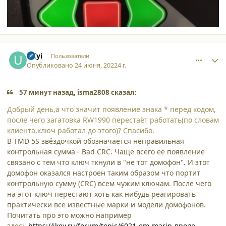
comment_37638
Author stats
Uilyi
Пользователи
Опубликовано
24 июня, 2022
4 г.
57 минут назад, isma2808 сказал:
Добрый день,а что значит появление знака * перед кодом,
после чего загатовка RW1990 перестаёт работать(по словам
клиента,ключ работал до этого)? Спасибо.
В TMD 5S звёздочкой обозначается неправильная
контрольная сумма - Bad CRC. Чаще всего её появление
связано с тем что ключ ткнули в "не тот домофон". И этот
домофон оказался настроен таким образом что портит
контрольную сумму (CRC) всем чужим ключам. После чего
на этот ключ перестают хоть как нибудь реагировать
практически все известные марки и модели домофонов.
Почитать про это можно например
здесь
https://ikey.ru/forum/topic/6021-em-marin-вроде-