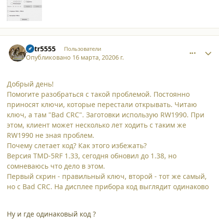
comment_24280
Author stats
petr5555
Пользователи
Опубликовано
16 марта, 2020
6 г.
Добрый день!
Помогите разобраться с такой проблемой. Постоянно
приносят ключи, которые перестали открывать. Читаю
ключ, а там "Bad CRC". Заготовки использую RW1990. При
этом, клиент может несколько лет ходить с таким же
RW1990 не зная проблем.
Почему слетает код? Как этого избежать?
Версия TMD-5RF 1.33, сегодня обновил до 1.38, но
сомневаюсь что дело в этом.
Первый скрин - правильный ключ, второй - тот же самый,
но с Bad CRC. На дисплее прибора код выглядит одинаково
Ну и где одинаковый код ?