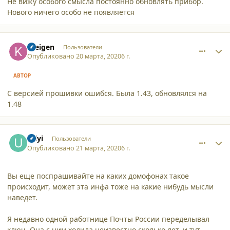
Не вижу особого смысла постоянно обновлять прибор.
Нового ничего особо не появляется
comment_24354
Author stats
Kreigen
Пользователи
Опубликовано
20 марта, 2020
6 г.
АВТОР
С версией прошивки ошибся. Была 1.43, обновлялся на
1.48
comment_24368
Author stats
Uilyi
Пользователи
Опубликовано
21 марта, 2020
6 г.
Вы еще поспрашивайте на каких домофонах такое
происходит, может эта инфа тоже на какие нибудь мысли
наведет.
Я недавно одной работнице Почты России переделывал
ключ. Она с ним ходила неизвестно сколько лет, и тут