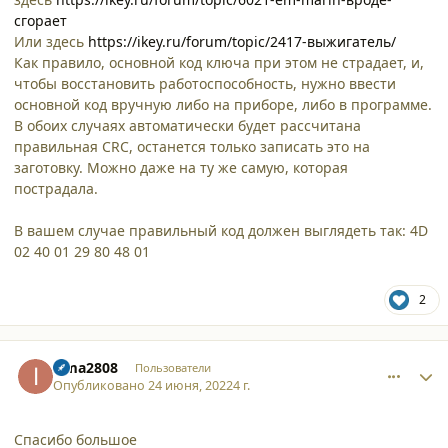
сгорает
Или здесь
https://ikey.ru/forum/topic/2417-выжигатель/
Как правило, основной код ключа при этом не страдает, и,
чтобы восстановить работоспособность, нужно ввести
основной код вручную либо на приборе, либо в программе.
В обоих случаях автоматически будет рассчитана
правильная CRC, останется только записать это на
заготовку. Можно даже на ту же самую, которая
пострадала.
В вашем случае правильный код должен выглядеть так: 4D
02 40 01 29 80 48 01
2
comment_37639
Author stats
isma2808
Пользователи
Опубликовано
24 июня, 2022
4 г.
Спасибо большое