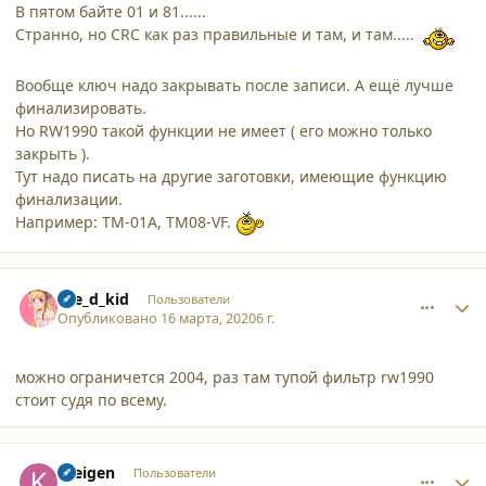
В пятом байте 01 и 81......
Странно, но CRC как раз правильные и там, и там.....
Вообще ключ надо закрывать после записи. А ещё лучше
финализировать.
Но RW1990 такой функции не имеет ( его можно только
закрыть ).
Тут надо писать на другие заготовки, имеющие функцию
финализации.
Например: ТМ-01А, ТМ08-VF.
comment_24281
Author stats
the_d_kid
Пользователи
Опубликовано
16 марта, 2020
6 г.
можно ограничется 2004, раз там тупой фильтр rw1990
стоит судя по всему.
comment_24284
Author stats
Kreigen
Пользователи