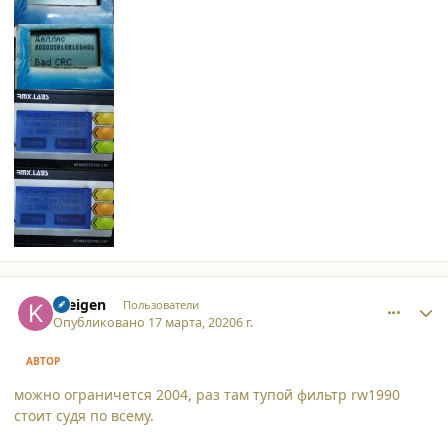
comment_24285
Author stats
Kreigen
Пользователи
Опубликовано
17 марта, 2020
6 г.
АВТОР
можно ограничется 2004, раз там тупой фильтр rw1990
стоит судя по всему.