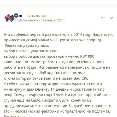
comment_37772
Author stats
aron
Пользователи
Опубликовано
28 июня, 2022
4 г.
Это проблема первый раз вылетела в 2014 году. Чаще всего
приносится домофонами VIZIT (хотя это тоже спорно)
Решается двумя путями:
выбор поставщика заготовок;
выбор прибора для копирования именно RW1990
Ключ
Bad CRC может работать годами, но копия с него
работать не будет. Исправляется перезаписью пишите на
новую заготовку любой код DALLAS а потом с
ключа который открывает и не имеет Bad CRC.
У себя в «локально территориально» удалось свести к
минимуму и даю клиенту 14 дневный срок гарантии по
чеку. Схему внедрили года 3 уже. Ни одного гарантийного
случая еще не было. (может и были, конечно мы
предупреждаем, что по истечении 14 дней неисправности,
это - «человеческий фактор» и исправлению не подлежат,
бесплатно.)