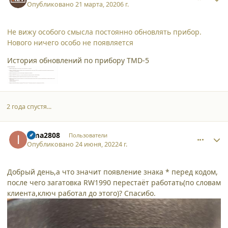
Опубликовано
21 марта, 2020
6 г.
Не вижу особого смысла постоянно обновлять прибор.
Нового ничего особо не появляется
История обновлений по прибору TMD-5
2 года спустя...
comment_37634
Author stats
isma2808
Пользователи
Опубликовано
24 июня, 2022
4 г.
Добрый день,а что значит появление знака * перед кодом,
после чего загатовка RW1990 перестаёт работать(по словам
клиента,ключ работал до этого)? Спасибо.