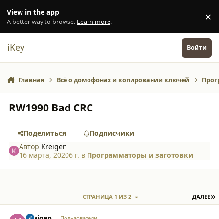
Перейти к содержанию
View in the app
×
Di
A better way to browse.
Learn more
.
iKey
Войти
Главная
Всё о домофонах и копировании ключей
Прог
RW1990 Bad CRC
Поделиться
Подписчики
Автор
Kreigen
16 марта, 2020
6 г.
в
Программаторы и заготовки
П
СТРАНИЦА 1 ИЗ 2
ДАЛЕЕ
comment_24279
Author stats
Kreigen
Пользователи