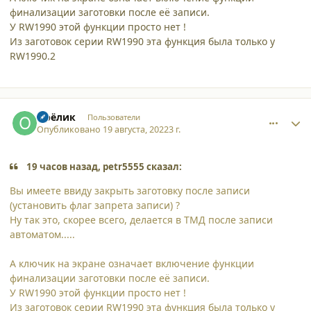
финализации заготовки после её записи.
У RW1990 этой функции просто нет !
Из заготовок серии RW1990 эта функция была только у
RW1990.2
comment_40145
Author stats
Орёлик
Пользователи
Опубликовано
19 августа, 2022
3 г.
19 часов назад, petr5555 сказал:
Вы имеете ввиду закрыть заготовку после записи
(установить флаг запрета записи) ?
Ну так это, скорее всего, делается в ТМД после записи
автоматом.....
А ключик на экране означает включение функции
финализации заготовки после её записи.
У RW1990 этой функции просто нет !
Из заготовок серии RW1990 эта функция была только у