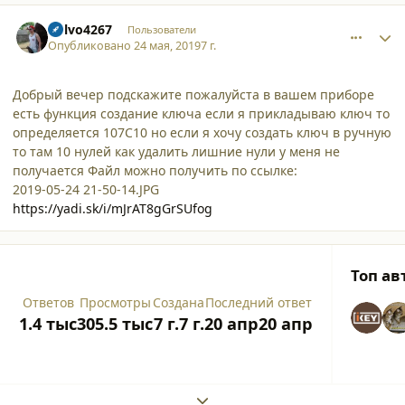
comment_21625
Author stats
Volvo4267
Пользователи
Опубликовано
24 мая, 2019
7 г.
Добрый вечер подскажите пожалуйста в вашем приборе
есть функция создание ключа если я прикладываю ключ то
определяется 107С10 но если я хочу создать ключ в ручную
то там 10 нулей как удалить лишние нули у меня не
получается Файл можно получить по ссылке:
2019-05-24 21-50-14.JPG
https://yadi.sk/i/mJrAT8gGrSUfog
Топ ав
Ответов
Просмотры
Создана
Последний ответ
1.4 тыс
305.5 тыс
7 г.
7 г.
20 апр
20 апр
Expand topic overview