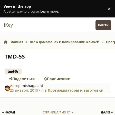
Перейти к содержанию
View in the app
×
Di
A better way to browse.
Learn more
.
iKey
Войти
Главная
Всё о домофонах и копировании ключей
Прог
TMD-5S
tmd-5s
Поделиться
Подписчики
Автор
mishagalant
25 января, 2019
7 г.
в
Программаторы и заготовки
ПЕРВАЯ СТРАНИЦА
П
НАЗАД
СТРАНИЦА 7 ИЗ 57
ДАЛЕЕ