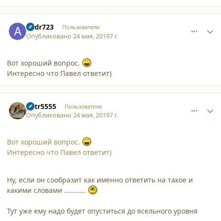
comment_21626
Author stats
andr723
Пользователи
Опубликовано
24 мая, 2019
7 г.
Вот хороший вопрос.
Интересно что Павел ответит)
comment_21627
Author stats
petr5555
Пользователи
Опубликовано
24 мая, 2019
7 г.
Вот хороший вопрос.
Интересно что Павел ответит)
Ну, если он сообразит как именно ответить на такое и
какими словами ...........
Тут уже ему надо будет опуститься до ясельного уровня