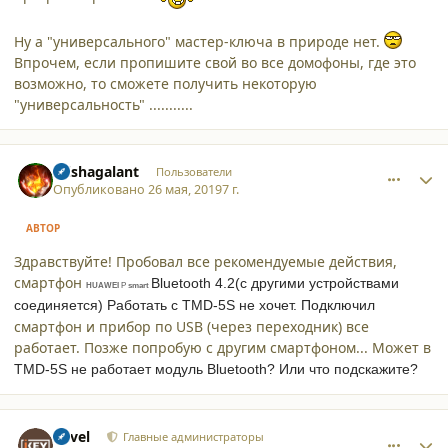
Ну а "универсального" мастер-ключа в природе нет.
Впрочем, если пропишите свой во все домофоны, где это
возможно, то сможете получить некоторую
"универсальность" ...........
comment_21653
Author stats
mishagalant
Пользователи
Опубликовано
26 мая, 2019
7 г.
АВТОР
Здравствуйте! Пробовал все рекомендуемые действия,
смартфон
Bluetooth 4.2(с другими устройствами
HUAWEI
P
smart
соединяется) Работать с
TMD-5S не хочет. Подключил
смартфон и прибор по USB (через переходник) все
работает. Позже попробую с другим смартфоном... Может в
TMD-5S не работает модуль
Bluetooth? Или что подскажите?
comment_21654
Author stats
Pavel
Главные администраторы