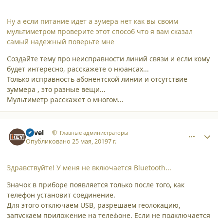
Ну а если питание идет а зумера нет как вы своим
мультиметром проверите этот способ что я вам сказал
самый надежный поверьте мне
Создайте тему про неисправности линий связи и если кому
будет интересно, расскажете о нюансах...
Только исправность абонентской линии и отсутствие
зуммера , это разные вещи...
Мультиметр расскажет о многом...
comment_21649
Author stats
Pavel
Главные администраторы
Опубликовано
25 мая, 2019
7 г.
Здравствуйте! У меня не включается Bluetooth...
Значок в приборе появляется только после того, как
телефон установит соединение.
Для этого отключаем USB, разрешаем геолокацию,
запускаем приложение на телефоне. Если не подключается