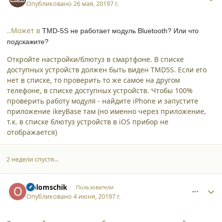
Опубликовано
26 мая, 2019
7 г.
..Может в
TMD-5S не работает модуль
Bluetooth? Или что
подскажите?
Откройте настройки/блютуз в смартфоне. В списке
доступных устройств должен быть виден TMD5S. Если его
нет в списке, то проверить то же самое на другом
телефоне, в списке доступных устройств. Чтобы 100%
проверить работу модуля - найдите iPhone и запустите
приложение ikeyBase там (но именно через приложение,
т.к. в списке блютуз устройств в iOS прибор не
отображается)
2 недели спустя...
comment_21700
Author stats
Oblomschik
Пользователи
Опубликовано
4 июня, 2019
7 г.