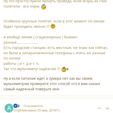
Ну это просто) Нужно лизнуть провода, если искры из глаз
полетели - все норм.
Особенно крупные полетят, если в этот момент по линии
будет проходить звонок !!!
А вообще линии ( стационарные ) бывают
разные.....................
Есть городские станции, есть местные, не знаю как сейчас,
но были и запараллеленные телефоны ( опять же разные
по логике
работы ) и т. д и т. п.
Так что мультиметр надёжнее !!!
Ну а если питание идет а зумера нет как вы своим
мультиметром проверите этот способ что я вам сказал
самый надежный поверьте мне
comment_21648
Author stats
AiD
Пользователи
Опубликовано
25 мая, 2019
7 г.