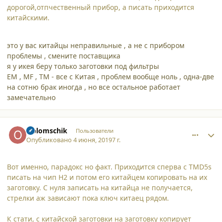
дорогой,отпчественный прибор, а писать приходится
китайскими.
это у вас китайцы неправильные , а не с прибором
проблемы , смените поставщика
я у икея беру только заготовки под фильтры
EM , MF , TM - все с Китая , проблем вообще ноль , одна-две
на сотню брак иногда , но все остальное работает
замечательно
comment_21707
Author stats
Oblomschik
Пользователи
Опубликовано
4 июня, 2019
7 г.
Вот именно, парадокс но факт. Приходится сперва с TMD5s
писать на чип H2 и потом его китайцем копировать на их
заготовку. С нуля записать на китайца не получается,
стрелки аж зависают пока ключ китаец рядом.
К стати, с китайской заготовки на заготовку копирует