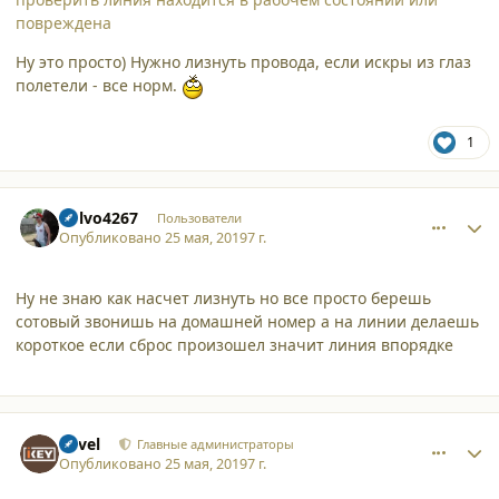
повреждена
Ну это просто) Нужно лизнуть провода, если искры из глаз
полетели - все норм.
1
comment_21636
Author stats
Volvo4267
Пользователи
Опубликовано
25 мая, 2019
7 г.
Ну не знаю как насчет лизнуть но все просто берешь
сотовый звонишь на домашней номер а на линии делаешь
короткое если сброс произошел значит линия впорядке
comment_21637
Author stats
Pavel
Главные администраторы
Опубликовано
25 мая, 2019
7 г.