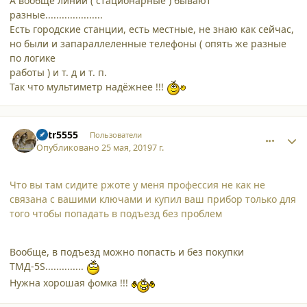
А вообще линии ( стационарные ) бывают
разные.....................
Есть городские станции, есть местные, не знаю как сейчас,
но были и запараллеленные телефоны ( опять же разные
по логике
работы ) и т. д и т. п.
Так что мультиметр надёжнее !!!
comment_21644
Author stats
petr5555
Пользователи
Опубликовано
25 мая, 2019
7 г.
Что вы там сидите ржоте у меня профессия не как не
связана с вашими ключами и купил ваш прибор только для
того чтобы попадать в подъезд без проблем
Вообще, в подъезд можно попасть и без покупки
ТМД-5S..............
Нужна хорошая фомка !!!