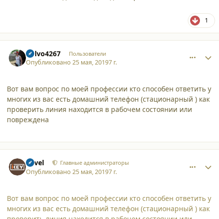
1
comment_21634
Author stats
Volvo4267
Пользователи
Опубликовано
25 мая, 2019
7 г.
Вот вам вопрос по моей профессии кто способен ответить у
многих из вас есть домашний телефон (стационарный ) как
проверить линия находится в рабочем состоянии или
повреждена
comment_21635
Author stats
Pavel
Главные администраторы
Опубликовано
25 мая, 2019
7 г.
Вот вам вопрос по моей профессии кто способен ответить у
многих из вас есть домашний телефон (стационарный ) как
проверить линия находится в рабочем состоянии или