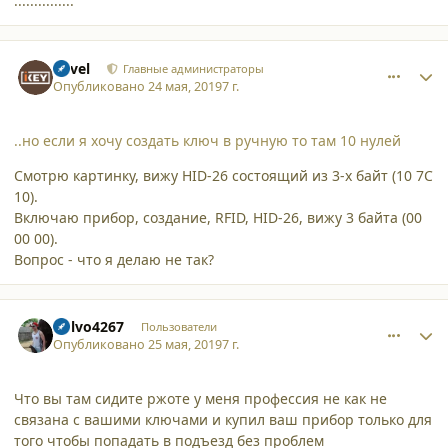
...............
comment_21630
Author stats
Pavel
Главные администраторы
Опубликовано
24 мая, 2019
7 г.
..но если я хочу создать ключ в ручную то там 10 нулей
Смотрю картинку, вижу HID-26 состоящий из 3-х байт (10 7С
10).
Включаю прибор, создание, RFID, HID-26, вижу 3 байта (00
00 00).
Вопрос - что я делаю не так?
comment_21633
Author stats
Volvo4267
Пользователи
Опубликовано
25 мая, 2019
7 г.
Что вы там сидите ржоте у меня профессия не как не
связана с вашими ключами и купил ваш прибор только для
того чтобы попадать в подъезд без проблем