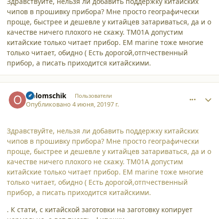
Здравствуйте, нельзя ли добавить поддержку китайских
чипов в прошивку прибора? Мне просто географически
проще, быстрее и дешевле у китайцев затариваться, да и о
качестве ничего плохого не скажу. TM01A допустим
китайские только читает прибор. EM marine тоже многие
только читает, обидно ( Есть дорогой,отпчественный
прибор, а писать приходится китайскими.
comment_21701
Author stats
Oblomschik
Пользователи
Опубликовано
4 июня, 2019
7 г.
Здравствуйте, нельзя ли добавить поддержку китайских
чипов в прошивку прибора? Мне просто географически
проще, быстрее и дешевле у китайцев затариваться, да и о
качестве ничего плохого не скажу. TM01A допустим
китайские только читает прибор. EM marine тоже многие
только читает, обидно ( Есть дорогой,отпчественный
прибор, а писать приходится китайскими.
. К стати, с китайской заготовки на заготовку копирует