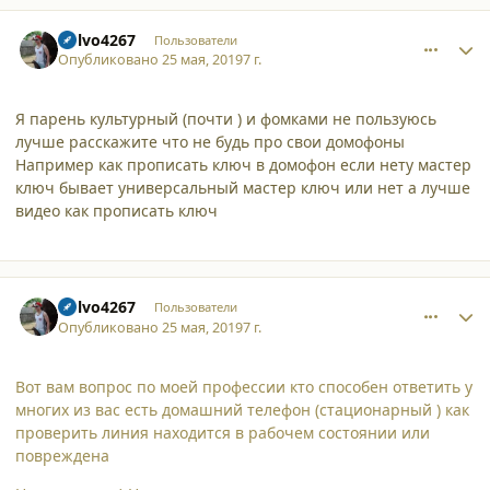
comment_21645
Author stats
Volvo4267
Пользователи
Опубликовано
25 мая, 2019
7 г.
Я парень культурный (почти ) и фомками не пользуюсь
лучше расскажите что не будь про свои домофоны
Например как прописать ключ в домофон если нету мастер
ключ бывает универсальный мастер ключ или нет а лучше
видео как прописать ключ
comment_21646
Author stats
Volvo4267
Пользователи
Опубликовано
25 мая, 2019
7 г.
Вот вам вопрос по моей профессии кто способен ответить у
многих из вас есть домашний телефон (стационарный ) как
проверить линия находится в рабочем состоянии или
повреждена