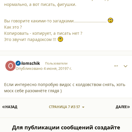
нормально, а вот писать, фигушки.
Вы говорите какими-то загадками............................
Как это ?
Копировать - копирует, а писать нет ?
Это звучит парадоксом !!!
comment_21708
Author stats
Oblomschik
Пользователи
Опубликовано
4 июня, 2019
7 г.
Если интересно попробую видос с колдовством снять, хоть
моск себе разомнёте глядя )
ПЕРВАЯ СТРАНИЦА
П
НАЗАД
СТРАНИЦА 7 ИЗ 57
ДАЛЕЕ
Для публикации сообщений создайте