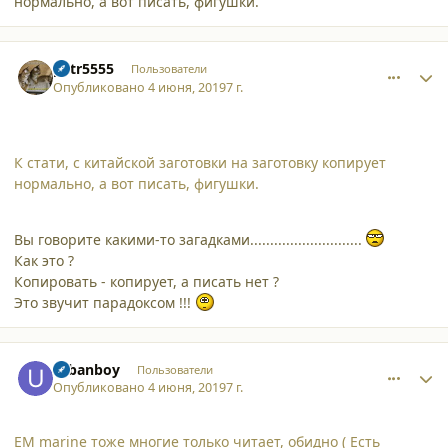
нормально, а вот писать, фигушки.
comment_21703
Author stats
petr5555
Пользователи
Опубликовано
4 июня, 2019
7 г.
К стати, с китайской заготовки на заготовку копирует
нормально, а вот писать, фигушки.
Вы говорите какими-то загадками............................
Как это ?
Копировать - копирует, а писать нет ?
Это звучит парадоксом !!!
comment_21706
Author stats
urbanboy
Пользователи
Опубликовано
4 июня, 2019
7 г.
EM marine тоже многие только читает, обидно ( Есть