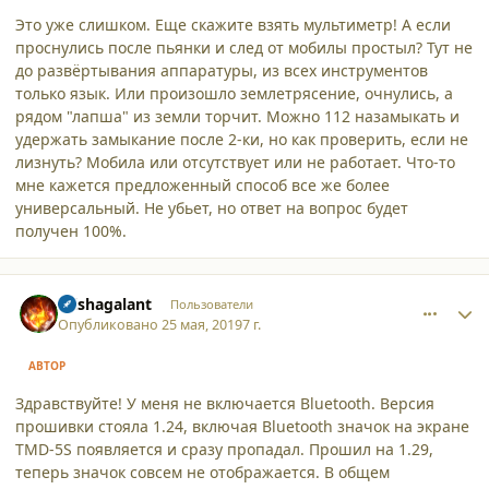
Это уже слишком. Еще скажите взять мультиметр! А если
проснулись после пьянки и след от мобилы простыл? Тут не
до развёртывания аппаратуры, из всех инструментов
только язык. Или произошло землетрясение, очнулись, а
рядом "лапша" из земли торчит. Можно 112 назамыкать и
удержать замыкание после 2-ки, но как проверить, если не
лизнуть? Мобила или отсутствует или не работает. Что-то
мне кажется предложенный способ все же более
универсальный. Не убьет, но ответ на вопрос будет
получен 100%.
comment_21639
Author stats
mishagalant
Пользователи
Опубликовано
25 мая, 2019
7 г.
АВТОР
Здравствуйте! У меня не включается Bluetooth. Версия
прошивки стояла 1.24, включая Bluetooth значок на экране
TMD-5S появляется и сразу пропадал. Прошил на 1.29,
теперь значок совсем не отображается. В общем