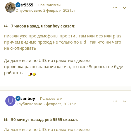
petr5555
Пользователи
Опубликовано
2 февраля, 2021
5 г.
7 часов назад, urbanboy сказал:
писали уже про домофоны про эти , там или des или plus ,
причем видимо проход не только по uid , так что ни чего
не скопировать
Да даже если по UID, но грамотно сделана
проверка распознавания ключа, то тоже Зерошка не будет
работать....
comment_27395
Author stats
urbanboy
Пользователи
Опубликовано
2 февраля, 2021
5 г.
50 минут назад, petr5555 сказал:
Да даже если по UID, но грамотно сделана