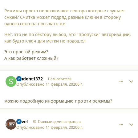
Режимы просто переключают сектора которые слушает
смкей? Считка может подряд разные ключи в сторону
одного сектора посылать же
Нет, это не по сектору выбор, это "пропуски" авторизаций,
как будто ключ для метки не подошел
Это простой режим?
А как работает сложный?
comment_23777
Author stats
student1372
Пользователи
Опубликовано
11 февраля, 2020
6 г.
можно подробную информацию про эти режимы?
comment_23780
Author stats
Pavel
Главные администраторы
Опубликовано
11 февраля, 2020
6 г.