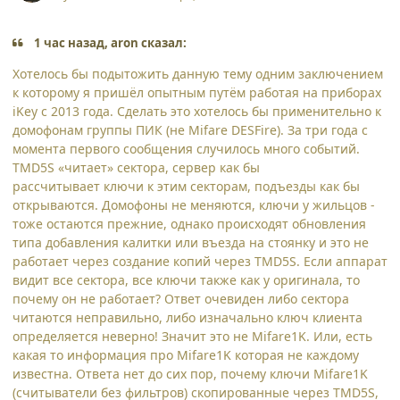
1 час назад, aron сказал:
Хотелось бы подытожить данную тему одним заключением
к которому я пришёл опытным путём работая на приборах
iKey c 2013 года. Сделать это хотелось бы применительно к
домофонам группы ПИК (не Mifare DESFire). За три года с
момента первого сообщения случилось много событий.
TMD5S «читает» сектора, сервер как бы
рассчитывает ключи к этим секторам, подъезды как бы
открываются. Домофоны не меняются, ключи у жильцов -
тоже остаются прежние, однако происходят обновления
типа добавления калитки или въезда на стоянку и это не
работает через создание копий через TMD5S. Если аппарат
видит все сектора, все ключи также как у оригинала, то
почему он не работает? Ответ очевиден либо сектора
читаются неправильно, либо изначально ключ клиента
определяется неверно! Значит это не Mifare1K. Или, есть
какая то информация про Mifare1K которая не каждому
известна. Ответа нет до сих пор, почему ключи Mifare1K
(считыватели без фильтров) скопированные через TMD5S,