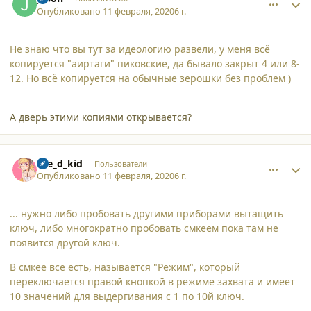
Опубликовано
11 февраля, 2020
6 г.
Не знаю что вы тут за идеологию развели, у меня всё
копируется "аиртаги" пиковские, да бывало закрыт 4 или 8-
12. Но всё копируется на обычные зерошки без проблем )
А дверь этими копиями открывается?
comment_23771
Author stats
the_d_kid
Пользователи
Опубликовано
11 февраля, 2020
6 г.
... нужно либо пробовать другими приборами вытащить
ключ, либо многократно пробовать смкеем пока там не
появится другой ключ.
В смкее все есть, называется "Режим", который
переключается правой кнопкой в режиме захвата и имеет
10 значений для выдергивания с 1 по 10й ключ.