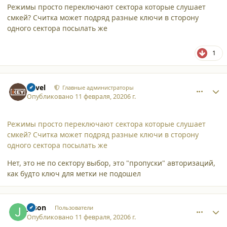
Режимы просто переключают сектора которые слушает
смкей? Считка может подряд разные ключи в сторону
одного сектора посылать же
1
comment_23772
Author stats
Pavel
Главные администраторы
Опубликовано
11 февраля, 2020
6 г.
Режимы просто переключают сектора которые слушает
смкей? Считка может подряд разные ключи в сторону
одного сектора посылать же
Нет, это не по сектору выбор, это "пропуски" авторизаций,
как будто ключ для метки не подошел
comment_23773
Author stats
Jason
Пользователи
Опубликовано
11 февраля, 2020
6 г.