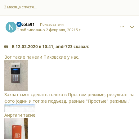
2 месяца спустя...
comment_27384
Author stats
nikola91
Пользователи
Опубликовано
2 февраля, 2021
5 г.
В 12.02.2020 в 10:41, andr723 сказал:
Вот такие панели Пиковские у нас.
Захват смог сделать только в Простом режиме, результат на
фото (один и тот же подъезд, разные "Простые" режимы."
Аиртаги такие