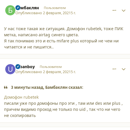
comment_27385
Author stats
Бамбаклян
Пользователи
Опубликовано
2 февраля, 2021
5 г.
У нас тоже такая же ситуация. Домофон rubetek, тоже ПИК
метка, написано airtag синего цвета.
Я так понимаю это и есть mifare plus который не чем ни
читается и не пишится..
comment_27386
Author stats
urbanboy
Пользователи
Опубликовано
2 февраля, 2021
5 г.
3 минуты назад, Бамбаклян сказал:
Домофон rubetek
писали уже про домофоны про эти , там или des или plus ,
причем видимо проход не только по uid , так что ни чего
не скопировать
comment_27393
Author stats