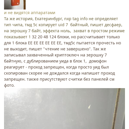
и не видятся аппаратами
Та же история, Екатеринбург, nxp tag info не определяет
тип чипа, тмд 5с копирует uid 7 байтный, пишет десфаер,
на зерошку 7 байт, эффекта ноль, захват в простом режиме
показывает 1
32 20 48 124 блоки, но рассчитывает только
для 1 блока EE EE EE EE EE EE, тмд5с пытается прочесть но
не выходит, пишет "чтение не завершено". Так же
записывал захваченный криптоключ на зерошку 7
байтную, с дублированием уида в блок 1, домофон
реагирует - проход запрещен, когда просто уид был
скопирован скорее не дождался когда напишет проход
запрещен. также присутствуют считки без панелей см
фото.