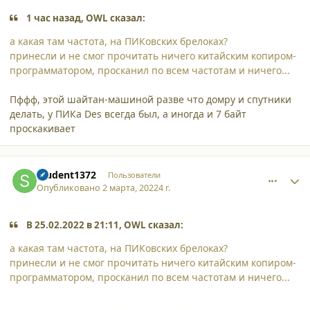
1 час назад, OWL сказал:
а какая там частота, на ПИКовских брелоках?
принесли и не смог прочитать ничего китайским копиром-
программатором, просканил по всем частотам и ничего...
Пффф, этой шайтан-машиной разве что домру и спутники
делать, у ПИКа Des всегда был, а иногда и 7 байт
проскакивает
comment_34193
Author stats
student1372
Пользователи
Опубликовано
2 марта, 2022
4 г.
В 25.02.2022 в 21:11, OWL сказал:
а какая там частота, на ПИКовских брелоках?
принесли и не смог прочитать ничего китайским копиром-
программатором, просканил по всем частотам и ничего...