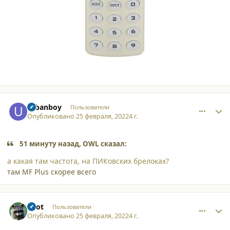
comment_34137
Author stats
urbanboy
Пользователи
Опубликовано
25 февраля, 2022
4 г.
51 минуту назад, OWL сказал:
а какая там частота, на ПИКовских брелоках?
там MF Plus скорее всего
comment_34138
Author stats
Enot
Пользователи
Опубликовано
25 февраля, 2022
4 г.