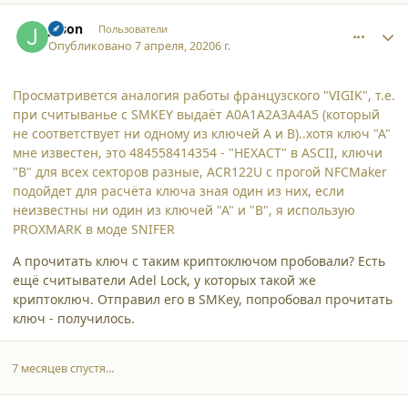
comment_24526
Author stats
Jason
Пользователи
Опубликовано
7 апреля, 2020
6 г.
Просматривется аналогия работы французского "VIGIK", т.е.
при считыванье с SMKEY выдаёт А0А1А2А3А4А5 (который
не соответствует ни одному из ключей А и B)..хотя ключ "А"
мне известен, это 484558414354 - "HEXACT" в АSCII, ключи
"B" для всех секторов разные, АCR122U с прогой NFCMaker
подойдет для расчёта ключа зная один из них, если
неизвестны ни один из ключей "А" и "B", я использую
PROXMARK в моде SNIFER
А прочитать ключ с таким криптоключом пробовали? Есть
ещё считыватели Adel Lock, у которых такой же
криптоключ. Отправил его в SMKey, попробовал прочитать
ключ - получилось.
7 месяцев спустя...
comment_26400
Author stats