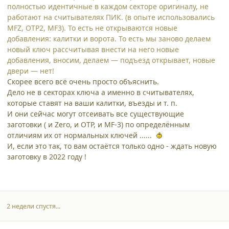
полностью идентичные в каждом секторе оригиналу, не
работают на считывателях ПИК. (в опыте использовались
MFZ, OTP2, MF3). То есть не открываются новые
добавления: калитки и ворота. То есть мы заново делаем
новый ключ рассчитывая внести на него новые
добавления, вносим, делаем — подъезд открывает, новые
двери — нет!
Скорее всего всё очень просто объяснить.
Дело не в секторах ключа а именно в считывателях,
которые ставят на ваши калитки, въезды и т. п.
И они сейчас могут отсеивать все существующие
заготовки ( и Zero, и OTP, и MF-3) по определённым
отличиям их от нормальных ключей ......
И, если это так, то вам остаётся только одно - ждать новую
заготовку в 2022 году !
2 недели спустя...
comment_31137
Author stats