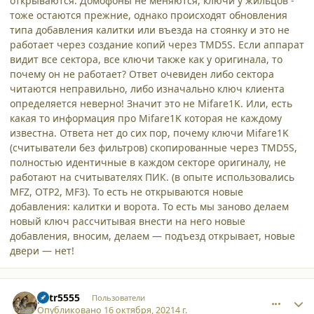
открываются. Домофоны не меняются, ключи у жильцов -
тоже остаются прежние, однако происходят обновления
типа добавления калитки или въезда на стоянку и это не
работает через создание копий через TMD5S. Если аппарат
видит все сектора, все ключи также как у оригинала, то
почему он не работает? Ответ очевиден либо сектора
читаются неправильно, либо изначально ключ клиента
определяется неверно! Значит это не Mifare1K. Или, есть
какая то информация про Mifare1K которая не каждому
известна. Ответа нет до сих пор, почему ключи Mifare1K
(считыватели без фильтров) скопированные через TMD5S,
полностью идентичные в каждом секторе оригиналу, не
работают на считывателях ПИК. (в опыте использовались
MFZ, OTP2, MF3). То есть не открываются новые
добавления: калитки и ворота. То есть мы заново делаем
новый ключ рассчитывая внести на него новые
добавления, вносим, делаем — подъезд открывает, новые
двери — нет!
comment_31025
Author stats
petr5555
Пользователи
Опубликовано
16 октября, 2021
4 г.