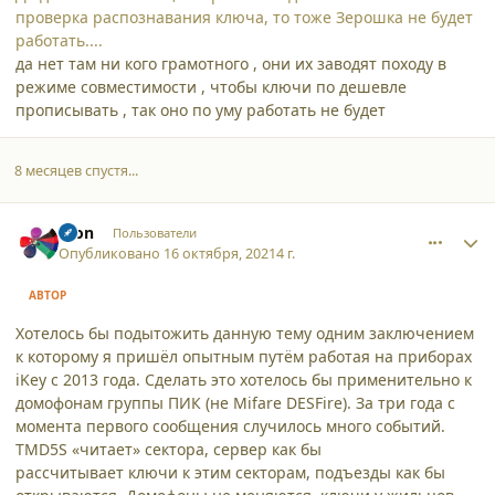
проверка распознавания ключа, то тоже Зерошка не будет
работать....
да нет там ни кого грамотного , они их заводят походу в
режиме совместимости , чтобы ключи по дешевле
прописывать , так оно по уму работать не будет
8 месяцев спустя...
comment_31023
Author stats
aron
Пользователи
Опубликовано
16 октября, 2021
4 г.
АВТОР
Хотелось бы подытожить данную тему одним заключением
к которому я пришёл опытным путём работая на приборах
iKey c 2013 года. Сделать это хотелось бы применительно к
домофонам группы ПИК (не Mifare DESFire). За три года с
момента первого сообщения случилось много событий.
TMD5S «читает» сектора, сервер как бы
рассчитывает ключи к этим секторам, подъезды как бы