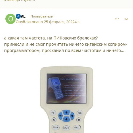
comment_34135
Author stats
OWL
Пользователи
Опубликовано
25 февраля, 2022
4 г.
а какая там частота, на ПИКовских брелоках?
принесли и не смог прочитать ничего китайским копиром-
программатором, просканил по всем частотам и ничего...