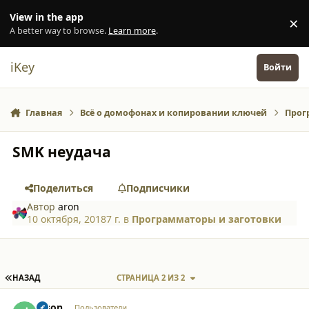
Перейти к содержанию
View in the app
×
Di
A better way to browse.
Learn more
.
iKey
Войти
Главная
Всё о домофонах и копировании ключей
Прог
SMK неудача
Поделиться
Подписчики
Автор
aron
10 октября, 2018
7 г.
в
Программаторы и заготовки
ПЕРВАЯ СТРАНИЦА
НАЗАД
СТРАНИЦА 2 ИЗ 2
comment_23770
Author stats
Jason
Пользователи