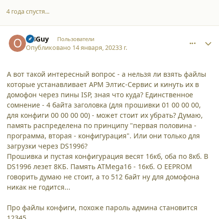
4 года спустя...
comment_43264
Author stats
OBGuy
Пользователи
Опубликовано
14 января, 2023
3 г.
А вот такой интересный вопрос - а нельзя ли взять файлы
которые устанавливает АРМ Элтис-Сервис и кинуть их в
домофон через пины ISP, зная что куда? Единственное
сомнение - 4 байта заголовка (для прошивки 01 00 00 00,
для конфиги 00 00 00 00) - может стоит их убрать? Думаю,
память распределена по принципу "первая половина -
программа, вторая - конфигурация". Или они только для
загрузки через DS1996?
Прошивка и пустая конфигурация весят 16кб, оба по 8кб. В
DS1996 лезет 8КБ. Память ATMega16 - 16кб. О EEPROM
говорить думаю не стоит, а то 512 байт ну для домофона
никак не годится...
Про файлы конфиги, похоже пароль админа становится
12345..