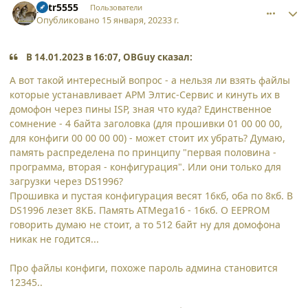
petr5555
Пользователи
Опубликовано
15 января, 2023
3 г.
В 14.01.2023 в 16:07, OBGuy сказал:
А вот такой интересный вопрос - а нельзя ли взять файлы
которые устанавливает АРМ Элтис-Сервис и кинуть их в
домофон через пины ISP, зная что куда? Единственное
сомнение - 4 байта заголовка (для прошивки 01 00 00 00,
для конфиги 00 00 00 00) - может стоит их убрать? Думаю,
память распределена по принципу "первая половина -
программа, вторая - конфигурация". Или они только для
загрузки через DS1996?
Прошивка и пустая конфигурация весят 16кб, оба по 8кб. В
DS1996 лезет 8КБ. Память ATMega16 - 16кб. О EEPROM
говорить думаю не стоит, а то 512 байт ну для домофона
никак не годится...
Про файлы конфиги, похоже пароль админа становится
12345..