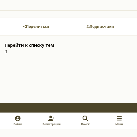
Поделиться
Подписчики
Перейти к списку тем
Light Mode
Dark Mode
System Preference
v
i
y
Войти
Регистрация
Поиск
Menu
k
n
o
Обратная связь
Cookie-файлы
s
u