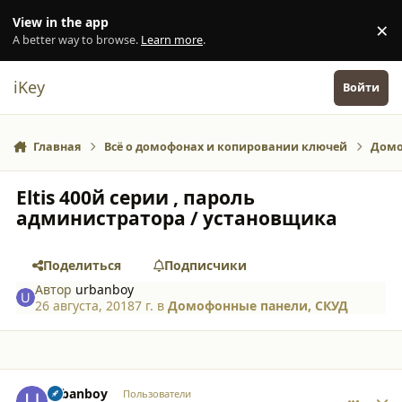
Перейти к содержанию
View in the app
×
Di
A better way to browse.
Learn more
.
iKey
Войти
Главная
Всё о домофонах и копировании ключей
Домо
Eltis 400й серии , пароль
администратора / установщика
Поделиться
Подписчики
Автор
urbanboy
26 августа, 2018
7 г.
в
Домофонные панели, СКУД
comment_19659
Author stats
urbanboy
Пользователи