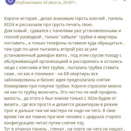
Опубликовано
26 августа, 2018
7 г.
Короче история , делал знакомым горсть ключей , панель
RD24 и рассказали про грусть печать свою.
Дом новый , сдавался с панелями уже установленными и
полной разводкой , только "забыли" трубки в квартиры
поставить , а только телефоны оставили куда обращаться ,
там судя по цене пытались второй раз за уже
установленный домофон взять , под этим соусом походу с
обслуживающей организацией и рассорились и остались
люди с ключами и без трубок , пытались трубки ставить
сами , но как я понимаю - на БВ квартиры все
заблокированы и бизнес идея предполагала снятие
блокировки при покупке трубки. Короче спросили можно
ли как-то трубку включить. Это честно не мой профиль
малость , до этого я был знаком только с 302м будом от
визита , где все просто и делается джампером в режим
прог и дальше там ни мастера не надо ни чего. В свое
время так же помню при мне человек с цифрала старого
конфигурацию читал путем снятия пзу.
Тут я откинул панель , глянул , на плате ни чего не нашел ,