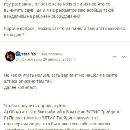
пзу распаяна , плюс не ясно можно ли из нее что-то
вычитать сдув , да и я не рассматриваю вообще такой
вандализм на рабочем оборудовании.
Короче вопрос , можно как-то из панели вычитать какой-то
из кодов ?
comment_19689
Author stats
Myster_Ya
Пользователи
Опубликовано
29 августа, 2018
7 г.
Не как считать нельзя, есть вариант но нашёл на сайте
элтиса описано там так.
Далее копипаст.
Чтобы получить пароль нужно:
А) Обратиться в ближайший к Вам офис ЭЛТИС Трейдинг
Б) Предоставить в ЭЛТИС Трейдинг документы,
подтверждающие, что Вы являетесь собственником
домофона, или Вам доверено обслуживать домофон