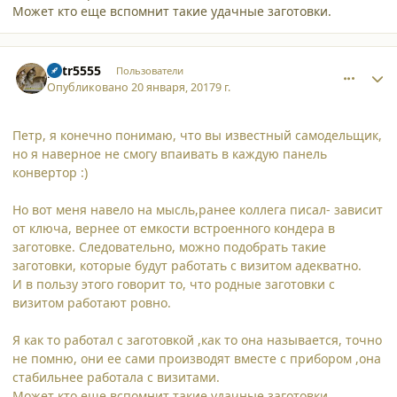
Может кто еще вспомнит такие удачные заготовки.
comment_16735
Author stats
petr5555
Пользователи
Опубликовано
20 января, 2017
9 г.
Петр, я конечно понимаю, что вы известный самодельщик,
но я наверное не смогу впаивать в каждую панель
конвертор :)
Но вот меня навело на мысль,ранее коллега писал- зависит
от ключа, вернее от емкости встроенного кондера в
заготовке. Следовательно, можно подобрать такие
заготовки, которые будут работать с визитом адекватно.
И в пользу этого говорит то, что родные заготовки с
визитом работают ровно.
Я как то работал с заготовкой ,как то она называется, точно
не помню, они ее сами производят вместе с прибором ,она
стабильнее работала с визитами.
Может кто еще вспомнит такие удачные заготовки.