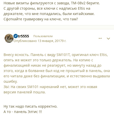
Новые визиты фильтруются с завода, ТМ-08v2 берите.
С другой стороны, все ключи с надписью Eltis на
держателе, что мне попадались, были китайскими.
Сфоткайте гравировку на ключе, что там?
comment_16654
Author stats
petr5555
Пользователи
Опубликовано
13 января, 2017
9 г.
Внесу ясность. Панель с виду SM101T, оригинал ключ Eltis,
опять же может это только держатель. На копию с
финализацией никак не реагирует, но минуту назад до
этого, когда в болванке был код не прошитый в панель, она
его читала даже без финализации, и естественно выдавала
ошибку.
ЗЫ: На своих SM101 нареканий нет, может это новая
версия панелей пошла.
Ну так надо писать корректно.
А то - панель Элтис !!!