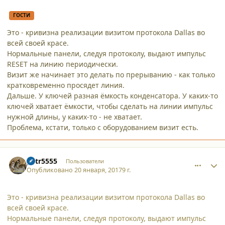
ГОСТИ
Это - кривизна реализации визитом протокола Dallas во
всей своей красе.
Нормальные панели, следуя протоколу, выдают импульс
RESET на линию периодически.
Визит же начинает это делать по прерыванию - как только
кратковременно просядет линия.
Дальше. У ключей разная ёмкость конденсатора. У каких-то
ключей хватает ёмкости, чтобы сделать на линии импульс
нужной длины, у каких-то - не хватает.
Проблема, кстати, только с оборудованием визит есть.
comment_16727
Author stats
petr5555
Пользователи
Опубликовано
20 января, 2017
9 г.
Это - кривизна реализации визитом протокола Dallas во
всей своей красе.
Нормальные панели, следуя протоколу, выдают импульс