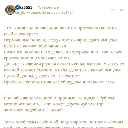
comment_16730
Author stats
petr5555
Пользователи
Опубликовано
20 января, 2017
9 г.
Это - кривизна реализации визитом протокола Dallas во
всей своей красе.
Нормальные панели, следуя протоколу, выдают импульс
RESET на линию периодически.
Визит же начинает это делать по прерыванию - как только
кратковременно просядет линия.
Дальше. У ключей разная ёмкость конденсатора. У каких-то
ключей хватает ёмкости, чтобы сделать на линии импульс
нужной длины, у каких-то - не хватает.
Проблема, кстати, втолько с оборудованием визит есть.
Спасибо. Финализацией и прочими "танцами с бубном"
можно исправить ? Или может другой дубликатор ,
заготовки подобрать ? Какие?
Такто проблемы особенной нет,возвратов по таким ключам
не было, но всетаки хочется сделать и отдать человеку