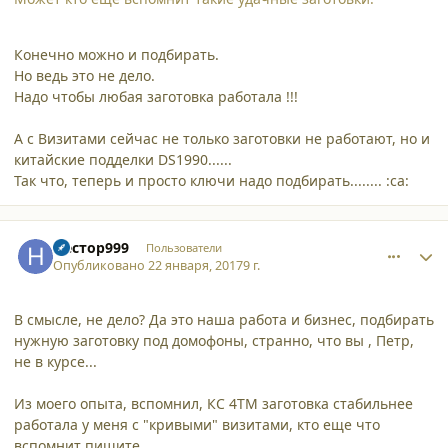
Конечно можно и подбирать.
Но ведь это не дело.
Надо чтобы любая заготовка работала !!!
А с Визитами сейчас не только заготовки не работают, но и
китайские подделки DS1990......
Так что, теперь и просто ключи надо подбирать........ :ca:
comment_16753
Author stats
Нестор999
Пользователи
Опубликовано
22 января, 2017
9 г.
В смысле, не дело? Да это наша работа и бизнес, подбирать
нужную заготовку под домофоны, странно, что вы , Петр,
не в курсе...
Из моего опыта, вспомнил, КС 4ТМ заготовка стабильнее
работала у меня с "кривыми" визитами, кто еще что
вспомнит пишите.