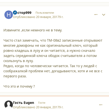
comment_16725
Author stats
Нестор999
Пользователи
Опубликовано
20 января, 2017
9 г.
Извините ,если немного не в тему.
Часто стал замечать, что ТМ-08в2 записанные открывают
многие домофоны не как оригинальный ключ, который
ровно кладешь в лузу и он читается, а нужно сначало
задеть серединкой ключа ободок считывателя а потом
скользнуть в лузу.
Редко, когда по человечески читается. Так то у людей с
соображалкой проблем нет, догадываются, хотя и не все с
первого раза.
Что это и почему ?
comment_16726
Гость Eugen
Гости
Опубликовано
20 января, 2017
9 г.