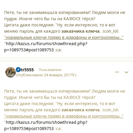
Петя, ты не занимаешься копированием? Людям мозги не
пудри. Иначе чего бы ты на КАЗЮСЕ тёрся?
Цитата даже последняя: "Ну. если интересно, то я вот
меняю пароль для каждого
заказчика ключа
. :icon_lol:
"нормальные ключи прямо в домофоны и контроллеры.."
"
http://kazus.ru/forums/showthread.php?
p=1089753#post1089753
:ca:
comment_16765
Author stats
petr5555
Пользователи
Опубликовано
24 января, 2017
9 г.
Петя, ты не занимаешься копированием? Людям мозги не
пудри. Иначе чего бы ты на КАЗЮСЕ тёрся?
Цитата даже последняя: "Ну. если интересно, то я вот
меняю пароль для каждого
заказчика ключа
. :icon_lol:
"нормальные ключи прямо в домофоны и контроллеры.."
"
http://kazus.ru/forums/showthread.php?
p=1089753#post1089753
:ca: