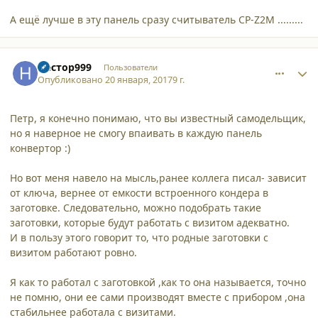
А ещё лучше в эту панель сразу считыватель CP-Z2M .........
comment_16733
Author stats
Нестор999
Пользователи
Опубликовано
20 января, 2017
9 г.
Петр, я конечно понимаю, что вы известный самодельщик,
но я наверное не смогу впаивать в каждую панель
конвертор :)
Но вот меня навело на мысль,ранее коллега писал- зависит
от ключа, вернее от емкости встроенного кондера в
заготовке. Следовательно, можно подобрать такие
заготовки, которые будут работать с визитом адекватно.
И в пользу этого говорит то, что родные заготовки с
визитом работают ровно.
Я как то работал с заготовкой ,как то она называется, точно
не помню, они ее сами производят вместе с прибором ,она
стабильнее работала с визитами.