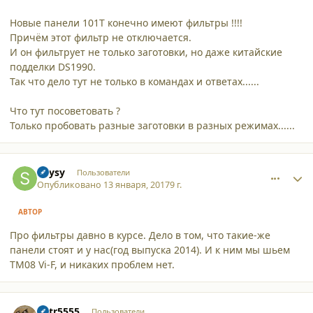
Новые панели 101Т конечно имеют фильтры !!!!
Причём этот фильтр не отключается.
И он фильтрует не только заготовки, но даже китайские
подделки DS1990.
Так что дело тут не только в командах и ответах......
Что тут посоветовать ?
Только пробовать разные заготовки в разных режимах......
comment_16659
Author stats
Skysy
Пользователи
Опубликовано
13 января, 2017
9 г.
АВТОР
Про фильтры давно в курсе. Дело в том, что такие-же
панели стоят и у нас(год выпуска 2014). И к ним мы шьем
TM08 Vi-F, и никаких проблем нет.
comment_16663
Author stats
petr5555
Пользователи