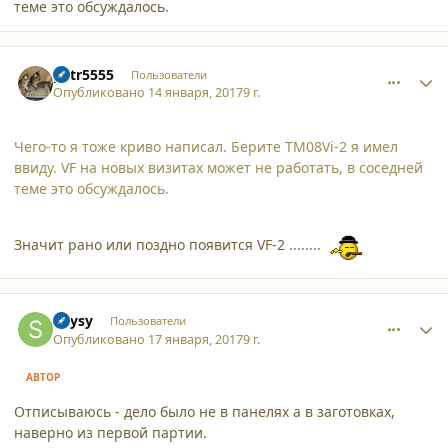
теме это обсуждалось.
comment_16671
Author stats
petr5555
Пользователи
Опубликовано
14 января, 2017
9 г.
Чего-то я тоже криво написал. Берите ТМ08Vi-2 я имел
ввиду. VF на новых визитах может не работать, в соседней
теме это обсуждалось.
Значит рано или поздно появится VF-2 ........
comment_16699
Author stats
Skysy
Пользователи
Опубликовано
17 января, 2017
9 г.
АВТОР
Отписываюсь - дело было не в панелях а в заготовках,
наверно из первой партии.