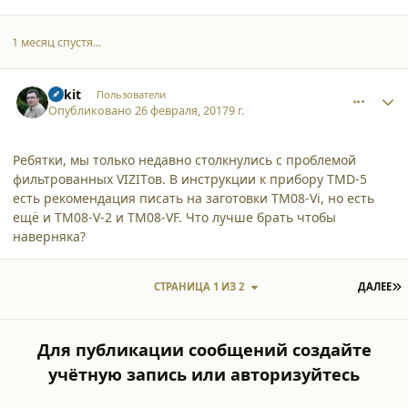
1 месяц спустя...
comment_16977
Author stats
Rakit
Пользователи
Опубликовано
26 февраля, 2017
9 г.
Ребятки, мы только недавно столкнулись с проблемой
фильтрованных VIZITов. В инструкции к прибору TMD-5
есть рекомендация писать на заготовки TM08-Vi, но есть
ещё и TM08-V-2 и TM08-VF. Что лучше брать чтобы
наверняка?
П
СТРАНИЦА 1 ИЗ 2
ДАЛЕЕ
Для публикации сообщений создайте
учётную запись или авторизуйтесь