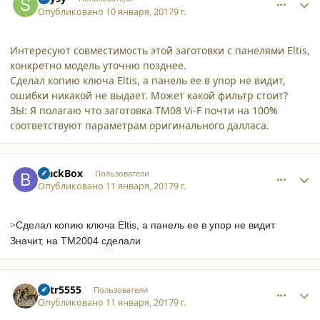
Опубликовано
10 января, 2017
9 г.
Интересуют совместимость этой заготовки с панелями Eltis,
конкретно модель уточню позднее.
Сделал копию ключа Eltis, а панель ее в упор не видит,
ошибки никакой не выдает. Может какой фильтр стоит?
ЗЫ: Я полагаю что заготовка ТМ08 Vi-F почти на 100%
соответствуют параметрам оригинального далласа.
comment_16649
Author stats
BlackBox
Пользователи
Опубликовано
11 января, 2017
9 г.
>
Сделал копию ключа Eltis, а панель ее в упор не видит
Значит, на ТМ2004 сделали
comment_16650
Author stats
petr5555
Пользователи
Опубликовано
11 января, 2017
9 г.