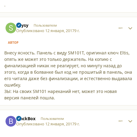
.
comment_16652
Author stats
Skysy
Пользователи
Опубликовано
12 января, 2017
9 г.
АВТОР
Внесу ясность. Панель с виду SM101T, оригинал ключ Eltis,
опять же может это только держатель. На копию с
финализацией никак не реагирует, но минуту назад до
этого, когда в болванке был код не прошитый в панель, она
его читала даже без финализации, и естественно выдавала
ошибку.
ЗЫ: На своих SM101 нареканий нет, может это новая
версия панелей пошла.
comment_16653
Author stats
BlackBox
Пользователи
Опубликовано
12 января, 2017
9 г.