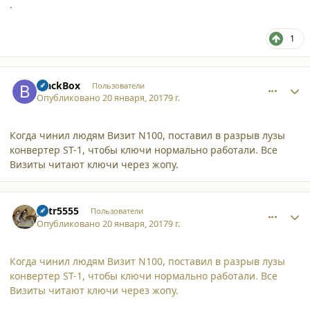
.
1
comment_16731
Author stats
BlackBox
Пользователи
Опубликовано
20 января, 2017
9 г.
Когда чинил людям Визит N100, поставил в разрыв лузы
конвертер ST-1, чтобы ключи нормально работали. Все
Визиты читают ключи через жопу.
comment_16732
Author stats
petr5555
Пользователи
Опубликовано
20 января, 2017
9 г.
Когда чинил людям Визит N100, поставил в разрыв лузы
конвертер ST-1, чтобы ключи нормально работали. Все
Визиты читают ключи через жопу.