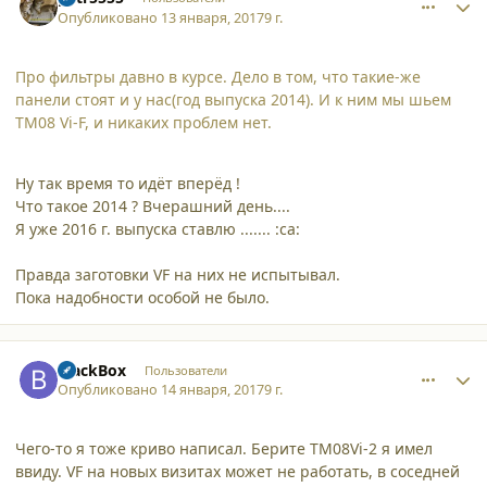
Опубликовано
13 января, 2017
9 г.
Про фильтры давно в курсе. Дело в том, что такие-же
панели стоят и у нас(год выпуска 2014). И к ним мы шьем
TM08 Vi-F, и никаких проблем нет.
Ну так время то идёт вперёд !
Что такое 2014 ? Вчерашний день....
Я уже 2016 г. выпуска ставлю ....... :ca:
Правда заготовки VF на них не испытывал.
Пока надобности особой не было.
comment_16668
Author stats
BlackBox
Пользователи
Опубликовано
14 января, 2017
9 г.
Чего-то я тоже криво написал. Берите ТМ08Vi-2 я имел
ввиду. VF на новых визитах может не работать, в соседней