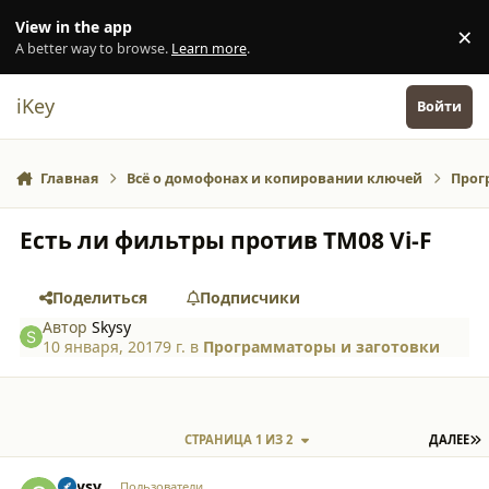
Перейти к содержанию
View in the app
×
Di
A better way to browse.
Learn more
.
iKey
Войти
Главная
Всё о домофонах и копировании ключей
Прог
Есть ли фильтры против ТМ08 Vi-F
Поделиться
Подписчики
Автор
Skysy
10 января, 2017
9 г.
в
Программаторы и заготовки
П
СТРАНИЦА 1 ИЗ 2
ДАЛЕЕ
comment_16645
Author stats
Skysy
Пользователи