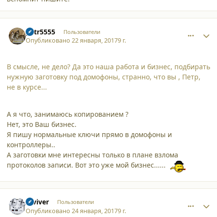
comment_16755
Author stats
petr5555
Пользователи
Опубликовано
22 января, 2017
9 г.
В смысле, не дело? Да это наша работа и бизнес, подбирать
нужную заготовку под домофоны, странно, что вы , Петр,
не в курсе...
А я что, занимаюсь копированием ?
Нет, это Ваш бизнес.
Я пишу нормальные ключи прямо в домофоны и
контроллеры..
А заготовки мне интересны только в плане взлома
протоколов записи. Вот это уже мой бизнес......
comment_16761
Author stats
reviver
Пользователи
Опубликовано
24 января, 2017
9 г.