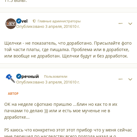
11.5 Вольт.
comment_15546
Author stats
Pavel
Главные администраторы
Опубликовано
3 апреля, 2016
10 г.
Щелчки - не показатель, что доработано. Присылайте фото
той части платы, где пищалка. Проблема или в доработке,
или вообще не доработан. Щелчки будут и без доработок.
comment_15548
Author stats
Заречный
Пользователи
Опубликовано
3 апреля, 2016
10 г.
АВТОР
OK на неделе сфоткаю пришлю ...блин но как то я их
пачками то делаю ))) или и есть мое мученье не в
доработке...
PS каюсь что конкретно этот этот прибор что у меня сейчас
мне перешел по наследству всего полгода назад и о