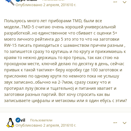
Опубликовано
2 апреля, 2016
10 г.
Пользуюсь много лет приборами TMD, были все
модели..TMD-5 считаю очень хорошей универсальной
разработкой..но единственное что сбивает с оценки 5+
моего личного рейтинга до 5 это это то что на заготовки
RW-15 писать приходиться с шаманством причем разным ,
то запишется сразу то крутишь и по кругу и прижимаешь к
краям то нежно держишь то яро трешь, так как стою на
проходном месте, ключей делаю по десятку в день, сейчас
привык к такой тактике= беру коробку где 100 заготовок и
прислоняю по одному крутя по немного пока не услышу
звук записано..обычно на 2-7мом, сразу скажу что и
протирал лузу (всем и тщательно) и питания хватает и
заготовки разных партий. Вот хочу спросить как вы
записываете цифралы и метакомы или я один ебусь с этим?
comment_15532
Author stats
nevil
Пользователи
Опубликовано
2 апреля, 2016
10 г.