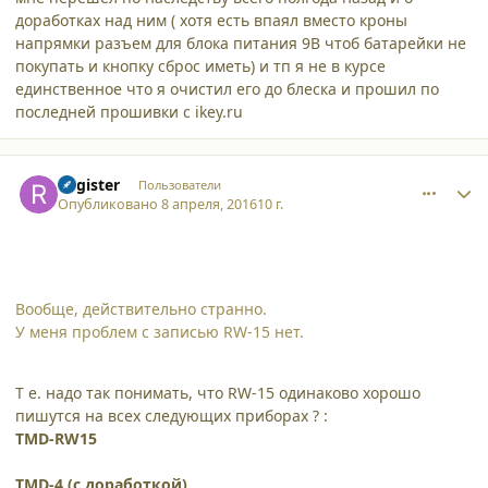
доработках над ним ( хотя есть впаял вместо кроны
напрямки разъем для блока питания 9В чтоб батарейки не
покупать и кнопку сброс иметь) и тп я не в курсе
единственное что я очистил его до блеска и прошил по
последней прошивки с ikey.ru
comment_15566
Author stats
Register
Пользователи
Опубликовано
8 апреля, 2016
10 г.
Вообще, действительно странно.
У меня проблем с записью RW-15 нет.
Т е. надо так понимать, что RW-15 одинаково хорошо
пишутся на всех следующих приборах ? :
TMD-RW15
TMD-4 (с доработкой)