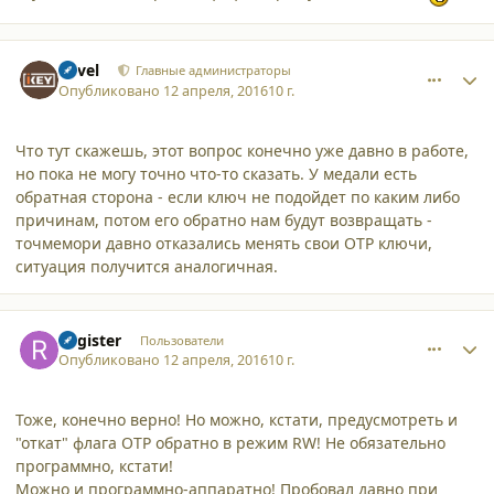
comment_15587
Author stats
Pavel
Главные администраторы
Опубликовано
12 апреля, 2016
10 г.
Что тут скажешь, этот вопрос конечно уже давно в работе,
но пока не могу точно что-то сказать. У медали есть
обратная сторона - если ключ не подойдет по каким либо
причинам, потом его обратно нам будут возвращать -
точмемори давно отказались менять свои OTP ключи,
ситуация получится аналогичная.
comment_15588
Author stats
Register
Пользователи
Опубликовано
12 апреля, 2016
10 г.
Тоже, конечно верно! Но можно, кстати, предусмотреть и
"откат" флага OTP обратно в режим RW! Не обязательно
программно, кстати!
Можно и программно-аппаратно! Пробовал давно при