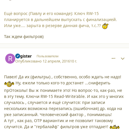
Ещё вопрос (Павлу и его команде): Ключ RW-15
планируется в дальнейшем выпускать с финализацией.
Или уже.... зарыта в резерве данная фича, т.с.??
Так ждем фильтров)
comment_15584
Author stats
Register
Пользователи
Опубликовано
12 апреля, 2016
10 г.
Павел! Да их (фильтры) , собственно, особо ждать не надо!
Ну, ежели только кого-то достанет ...сниферить
прОтоколы! Вы ж понимаете это! Но вопрос-то, как-раз, не
в эту тему. Ключи RW-15 Read-Write'able. И как это у многих
случалось , случается и ещё случится: при записи
нескольких возможна перезапись (ошибочная) др. кода на
уже записанный. Человеческий фактор , понимаешь!
А тут , как раз, OTP вариантик и не позволит таковому
случится. Да и "гербалайф" фильтров уже отпадает!