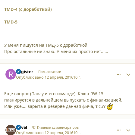
TMD-4 (с доработкой)
TMD-5
У меня пишутся на ТМД-5 с доработкой.
Про остальные не знаю. У меня их просто нет......
comment_15581
Author stats
Register
Пользователи
Опубликовано
12 апреля, 2016
10 г.
Ещё вопрос (Павлу и его команде): Ключ RW-15
планируется в дальнейшем выпускать с финализацией.
Или уже.... зарыта в резерве данная фича, т.с.??
comment_15582
Author stats
Pavel
Главные администраторы
Опубликовано
12 апреля, 2016
10 г.