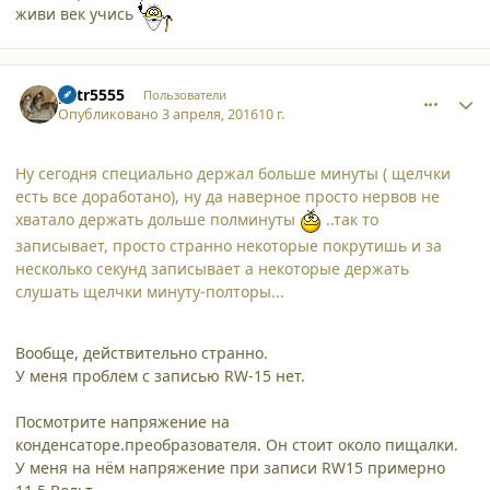
живи век учись
comment_15544
Author stats
petr5555
Пользователи
Опубликовано
3 апреля, 2016
10 г.
Ну сегодня специально держал больше минуты ( щелчки
есть все доработано), ну да наверное просто нервов не
хватало держать дольше полминуты
..так то
записывает, просто странно некоторые покрутишь и за
несколько секунд записывает а некоторые держать
слушать щелчки минуту-полторы...
Вообще, действительно странно.
У меня проблем с записью RW-15 нет.
Посмотрите напряжение на
конденсаторе.преобразователя. Он стоит около пищалки.
У меня на нём напряжение при записи RW15 примерно