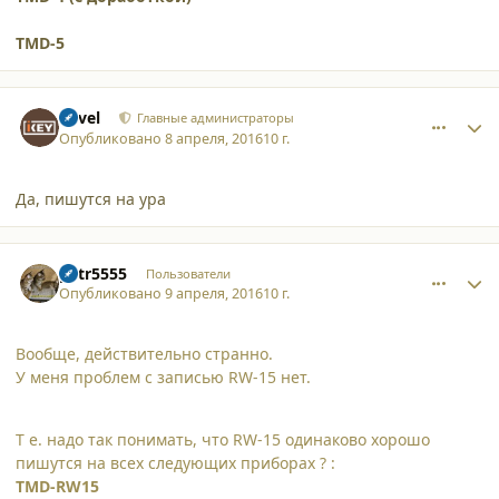
TMD-5
comment_15567
Author stats
Pavel
Главные администраторы
Опубликовано
8 апреля, 2016
10 г.
Да, пишутся на ура
comment_15568
Author stats
petr5555
Пользователи
Опубликовано
9 апреля, 2016
10 г.
Вообще, действительно странно.
У меня проблем с записью RW-15 нет.
Т е. надо так понимать, что RW-15 одинаково хорошо
пишутся на всех следующих приборах ? :
TMD-RW15