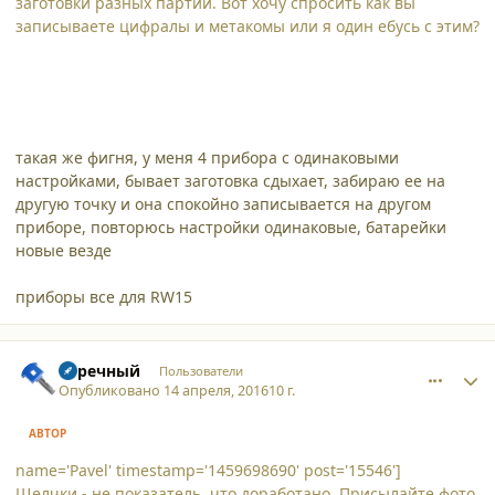
заготовки разных партий. Вот хочу спросить как вы
записываете цифралы и метакомы или я один ебусь с этим?
такая же фигня, у меня 4 прибора с одинаковыми
настройками, бывает заготовка сдыхает, забираю ее на
другую точку и она спокойно записывается на другом
приборе, повторюсь настройки одинаковые, батарейки
новые везде
приборы все для RW15
comment_15613
Author stats
Заречный
Пользователи
Опубликовано
14 апреля, 2016
10 г.
АВТОР
name='Pavel' timestamp='1459698690' post='15546']
Щелчки - не показатель, что доработано. Присылайте фото