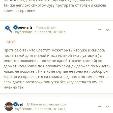
Так же неплохо спиртом лузу протирать от грязи и окисла
время от времени.
comment_15534
Author stats
Заречный
Пользователи
Опубликовано
2 апреля, 2016
10 г.
АВТОР
Протираю так что блестит, может быть что уже и сбилось
после такой длительной и тщательной эксплуатации ( с
момента появления, после не одной тысячи ключей) но
держать тем более по несколько секунд ( держал по минуте)
никак не помогает. Ни в коме случае не гоню на прибор он
хорошо и справляется со своими задачами но тем не менее
если другие заготовки пишутся без колдовства то RW-15
именно так.
comment_15535
Author stats
Pavel
Главные администраторы
Опубликовано
2 апреля, 2016
10 г.