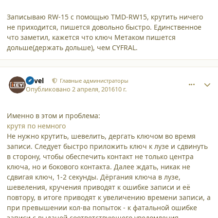
Записываю RW-15 с помощью TMD-RW15, крутить ничего
не приходится, пишется довольно быстро. Единственное
что заметил, кажется что ключ Метаком пишется
дольше(держать дольше), чем CYFRAL.
comment_15533
Author stats
Pavel
Главные администраторы
Опубликовано
2 апреля, 2016
10 г.
Именно в этом и проблема:
крутя по немного
Не нужно крутить, шевелить, дергать ключом во время
записи. Следует быстро приложить ключ к лузе и сдвинуть
в сторону, чтобы обеспечить контакт не только центра
ключа, но и бокового контакта. Далее ждать, никак не
сдвигая ключ, 1-2 секунды. Дёргания ключа в лузе,
шевеления, кручения приводят к ошибке записи и её
повтору, в итоге приводят к увеличению времени записи, а
при превышении кол-ва попыток - к фатальной ошибке
записи с выдачей соответствующего уведомления.