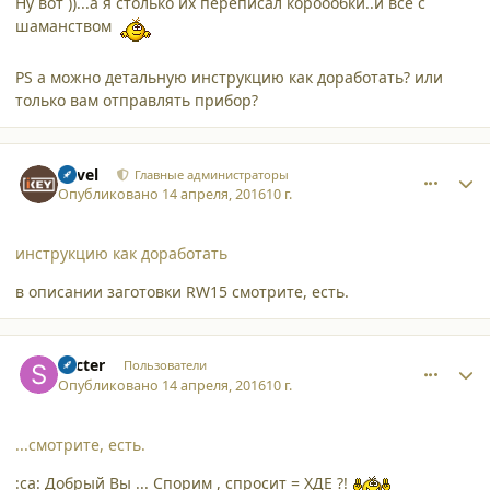
Ну вот ))...а я столько их переписал короообки..и все с
шаманством
PS а можно детальную инструкцию как доработать? или
только вам отправлять прибор?
comment_15618
Author stats
Pavel
Главные администраторы
Опубликовано
14 апреля, 2016
10 г.
инструкцию как доработать
в описании заготовки RW15 смотрите, есть.
comment_15619
Author stats
Secter
Пользователи
Опубликовано
14 апреля, 2016
10 г.
...смотрите, есть.
:ca: Добрый Вы ... Спорим , спросит = ХДЕ ?!