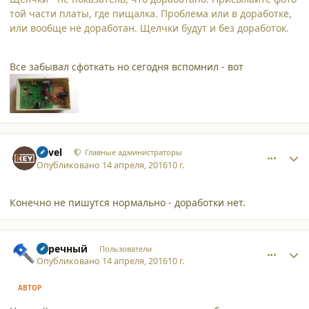
той части платы, где пищалка. Проблема или в доработке,
или вообще не доработан. Щелчки будут и без доработок.
Все забывал сфоткать но сегодня вспомнил - вот
comment_15614
Author stats
Pavel
Главные администраторы
Опубликовано
14 апреля, 2016
10 г.
Конечно не пишутся нормально - доработки нет.
comment_15615
Author stats
Заречный
Пользователи
Опубликовано
14 апреля, 2016
10 г.
АВТОР