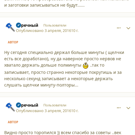
и заготовки записываться не будут......
comment_15542
Author stats
Заречный
Пользователи
Опубликовано
3 апреля, 2016
10 г.
АВТОР
Ну сегодня специально держал больше минуты ( щелчки
есть все доработано), ну да наверное просто нервов не
хватало держать дольше полминуты
..так то
записывает, просто странно некоторые покрутишь и за
несколько секунд записывает а некоторые держать
слушать щелчки минуту-полторы...
comment_15543
Author stats
Заречный
Пользователи
Опубликовано
3 апреля, 2016
10 г.
АВТОР
Видно просто торопился )) всем спасибо за советы ..век