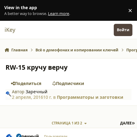
Перейти к содержанию
View in the app
×
Di
A better way to browse.
Learn more
.
iKey
Войти
Главная
Всё о домофонах и копировании ключей
Прог
RW-15 кручу верчу
Поделиться
Подписчики
Автор
Заречный
2 апреля, 2016
10 г.
в
Программаторы и заготовки
П
СТРАНИЦА 1 ИЗ 2
ДАЛЕЕ
comment_15530
Author stats
Заречный
Пользователи