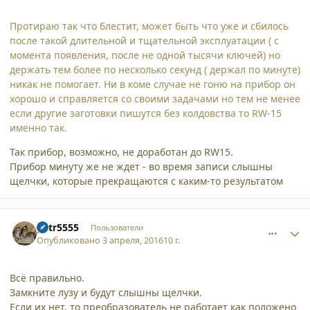
Протираю так что блестит, может быть что уже и сбилось
после такой длительной и тщательной эксплуатации ( с
момента появления, после не одной тысячи ключей) но
держать тем более по несколько секунд ( держал по минуте)
никак не помогает. Ни в коме случае не гоню на прибор он
хорошо и справляется со своими задачами но тем не менее
если другие заготовки пишутся без колдовства то RW-15
именно так.
Так прибор, возможно, не доработан до RW15.
Прибор минуту же не ждет - во время записи слышны
щелчки, которые прекращаются с каким-то результатом
comment_15538
Author stats
petr5555
Пользователи
Опубликовано
3 апреля, 2016
10 г.
Всё правильно.
Замкните лузу и будут слышны щелчки.
Если их нет, то преобразователь не работает как положено