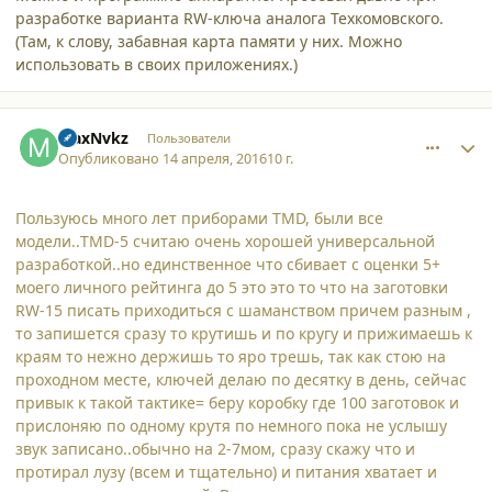
разработке варианта RW-ключа аналога Техкомовского.
(Там, к слову, забавная карта памяти у них. Можно
использовать в своих приложениях.)
comment_15609
Author stats
MaxNvkz
Пользователи
Опубликовано
14 апреля, 2016
10 г.
Пользуюсь много лет приборами TMD, были все
модели..TMD-5 считаю очень хорошей универсальной
разработкой..но единственное что сбивает с оценки 5+
моего личного рейтинга до 5 это это то что на заготовки
RW-15 писать приходиться с шаманством причем разным ,
то запишется сразу то крутишь и по кругу и прижимаешь к
краям то нежно держишь то яро трешь, так как стою на
проходном месте, ключей делаю по десятку в день, сейчас
привык к такой тактике= беру коробку где 100 заготовок и
прислоняю по одному крутя по немного пока не услышу
звук записано..обычно на 2-7мом, сразу скажу что и
протирал лузу (всем и тщательно) и питания хватает и