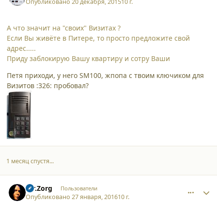
Опубликовано
20 декабря, 2015
10 г.
А что значит на "своих" Визитах ?
Если Вы живёте в Питере, то просто предложите свой
адрес.....
Приду заблокирую Вашу квартиру и сотру Ваши
Петя приходи, у него SM100, жпопа с твоим ключиком для
Визитов :326: пробовал?
1 месяц спустя...
comment_15121
Author stats
mr.Zorg
Пользователи
Опубликовано
27 января, 2016
10 г.