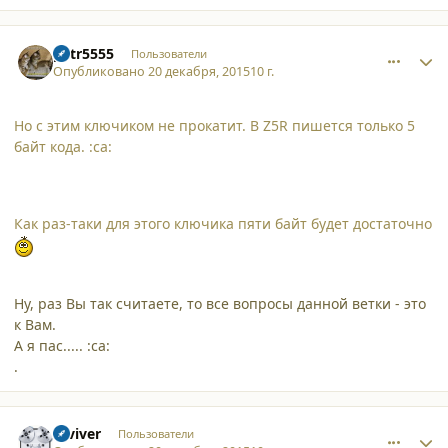
comment_14912
Author stats
petr5555
Пользователи
Опубликовано
20 декабря, 2015
10 г.
Но с этим ключиком не прокатит. В Z5R пишется только 5
байт кода. :ca:
Как раз-таки для этого ключика пяти байт будет достаточно
Ну, раз Вы так считаете, то все вопросы данной ветки - это
к Вам.
А я пас..... :ca:
.
comment_14914
Author stats
reviver
Пользователи