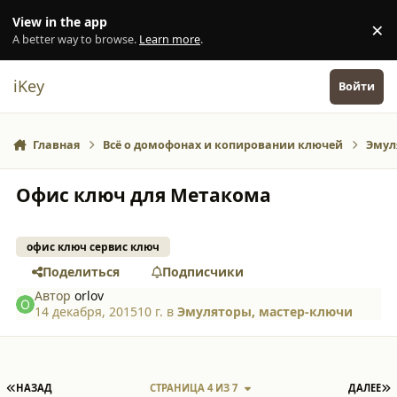
Перейти к содержанию
View in the app
×
Di
A better way to browse.
Learn more
.
iKey
Войти
Главная
Всё о домофонах и копировании ключей
Эмул
Офис ключ для Метакома
офис ключ сервис ключ
Поделиться
Подписчики
Автор
orlov
14 декабря, 2015
10 г.
в
Эмуляторы, мастер-ключи
ПЕРВАЯ СТРАНИЦА
П
НАЗАД
СТРАНИЦА 4 ИЗ 7
ДАЛЕЕ