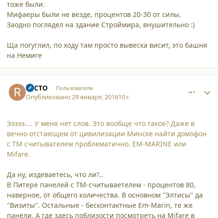
тоже были.
Мифаеры были не везде, процентов 20-30 от силы.
Заодно поглядел на здание Строймира, внушительно :)
Ща погуглил, по ходу там просто вывеска висит, это башня
на Немиге
comment_15136
Author stats
RECTO
Пользователи
Опубликовано
29 января, 2016
10 г.
Эээээ.... У меня нет слов. Это вообще что такое? Даже в
вечно отстающем от цивилизации Минске найти домофон
с TM считывателем проблематично. EM-MARINE или
Mifare.
Да ну, издеваетесь, что ли?..
В Питере панелей с ТМ-считываетелем - процентов 80,
наверное, от общего количества. В основном "Элтисы" да
"Визиты". Остальные - бесконтактные Em-Marin, те же
панели. А где здесь поблизости посмотреть на Mifare в