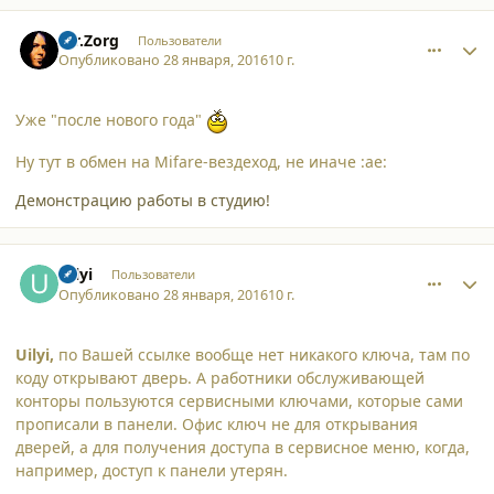
comment_15129
Author stats
mr.Zorg
Пользователи
Опубликовано
28 января, 2016
10 г.
Уже "после нового года"
Ну тут в обмен на Mifare-вездеход, не иначе :ae:
Демонстрацию работы в студию!
comment_15130
Author stats
Uilyi
Пользователи
Опубликовано
28 января, 2016
10 г.
Uilyi,
по Вашей ссылке вообще нет никакого ключа, там по
коду открывают дверь. А работники обслуживающей
конторы пользуются сервисными ключами, которые сами
прописали в панели. Офис ключ не для открывания
дверей, а для получения доступа в сервисное меню, когда,
например, доступ к панели утерян.