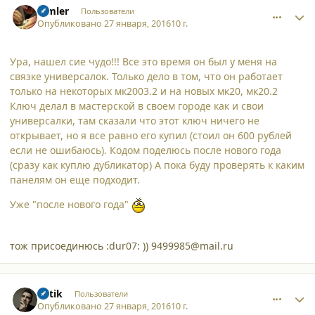
dimler
Пользователи
Опубликовано
27 января, 2016
10 г.
Ура, нашел сие чудо!!! Все это время он был у меня на
связке универсалок. Только дело в том, что он работает
только на некоторых мк2003.2 и на новых мк20, мк20.2
Ключ делал в мастерской в своем городе как и свои
универсалки, там сказали что этот ключ ничего не
открывает, но я все равно его купил (стоил он 600 рублей
если не ошибаюсь). Кодом поделюсь после нового года
(сразу как куплю дубликатор) А пока буду проверять к каким
панелям он еще подходит.
Уже "после нового года"
тож присоединюсь :dur07: )) 9499985@mail.ru
comment_15124
Author stats
natik
Пользователи
Опубликовано
27 января, 2016
10 г.