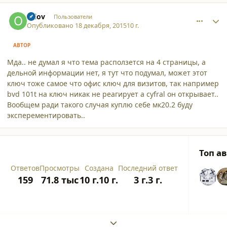
comment_14890
Author stats
orlov
Пользователи
Опубликовано
18 декабря, 2015
10 г.
АВТОР
Мда.. не думал я что тема расползется на 4 страницы, а
дельной информации нет, я тут что подумал, может этот
ключ тоже самое что офис ключ для визитов, так например
bvd 101t на ключ никак не реагирует а cyfral он открывает..
Вообщем ради такого случая куплю себе мк20.2 буду
эксперементировать..
Топ а
Ответов
Просмотры
Создана
Последний ответ
159
71.8 тыс
10 г.
10 г.
3 г.
3 г.
Expand topic overview