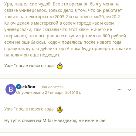
Ура, нашел сие чудо!!! Все это время он был у меня на
связке универсалок. Только дело в том, что он работает
только на некоторых мк2003.2 и на новых мк20, мк20.2
Ключ делал в мастерской в своем городе как и свои
универсалки, там сказали что этот ключ ничего не
открывает, но я все равно его купил (стоил он 600 рублей
если не ошибаюсь). Кодом поделюсь после нового года
(сразу как куплю дубликатор) А пока буду проверять к каким
панелям он еще подходит.
Уже "после нового года"
comment_15122
Author stats
BlackBox
Пользователи
Опубликовано
27 января, 2016
10 г.
Уже "после нового года"
Ну тут в обмен на Mifare-вездеход, не иначе :ae:
comment_15123
Author stats