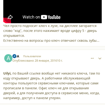
Чел просто подносит ключ к лузе, на дисплее загорается
слово "код", после этого нажимает вроде цифру 5 - дверь
открывается.
Естественно на вопросы про ключ отвечают сквозь зубы...
comment_15128
Author stats
ABA
Пользователи
Опубликовано
28 января, 2016
10 г.
Uilyi,
по Вашей ссылке вообще нет никакого ключа, там по
коду открывают дверь. А работники обслуживающей
конторы пользуются сервисными ключами, которые сами
прописали в панели. Офис ключ не для открывания
дверей, а для получения доступа в сервисное меню, когда,
например, доступ к панели утерян.