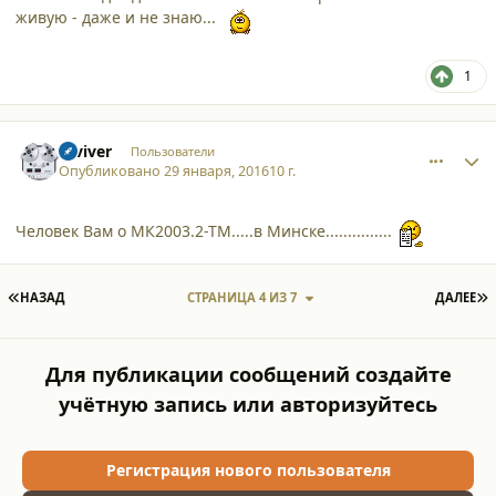
живую - даже и не знаю...
1
comment_15137
Author stats
reviver
Пользователи
Опубликовано
29 января, 2016
10 г.
Человек Вам о МК2003.2-ТМ.....в Минске...............
ПЕРВАЯ СТРАНИЦА
П
НАЗАД
СТРАНИЦА 4 ИЗ 7
ДАЛЕЕ
Для публикации сообщений создайте
учётную запись или авторизуйтесь
Регистрация нового пользователя