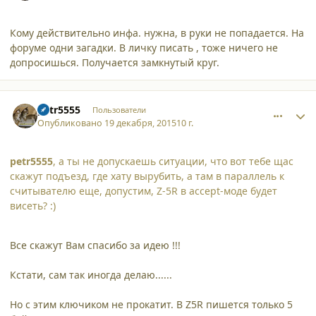
Кому действительно инфа. нужна, в руки не попадается. На
форуме одни загадки. В личку писать , тоже ничего не
допросишься. Получается замкнутый круг.
comment_14901
Author stats
petr5555
Пользователи
Опубликовано
19 декабря, 2015
10 г.
petr5555
, а ты не допускаешь ситуации, что вот тебе щас
скажут подъезд, где хату вырубить, а там в параллель к
считывателю еще, допустим, Z-5R в accept-моде будет
висеть? :)
Все скажут Вам спасибо за идею !!!
Кстати, сам так иногда делаю......
Но с этим ключиком не прокатит. В Z5R пишется только 5