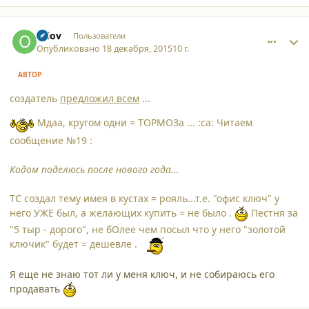
comment_14891
Author stats
orlov
Пользователи
Опубликовано
18 декабря, 2015
10 г.
АВТОР
создатель
предложил всем
...
Мдаа, кругом одни = ТОРМОЗа ... :ca: Читаем
сообщение №19 :
Кодом поделюсь после нового года...
ТС создал тему имея в кустах = рояль...т.е. "офис ключ" у
него УЖЕ был, а желающих купить = не было .
Пестня за
"5 тыр - дорого", не бОлее чем посыл что у него "золотой
ключик" будет = дешевле .
Я еще не знаю тот ли у меня ключ, и не собираюсь его
продавать