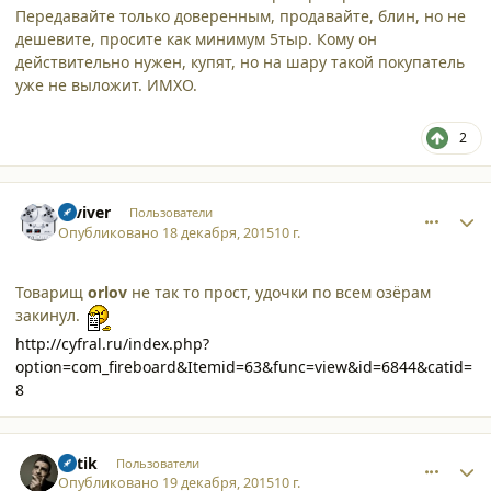
Передавайте только доверенным, продавайте, блин, но не
дешевите, просите как минимум 5тыр. Кому он
действительно нужен, купят, но на шару такой покупатель
уже не выложит. ИМХО.
2
comment_14899
Author stats
reviver
Пользователи
Опубликовано
18 декабря, 2015
10 г.
Товарищ
orlov
не так то прост, удочки по всем озёрам
закинул.
http://cyfral.ru/index.php?
option=com_fireboard&Itemid=63&func=view&id=6844&catid=
8
comment_14900
Author stats
natik
Пользователи
Опубликовано
19 декабря, 2015
10 г.