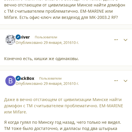
вечно отстающем от цивилизации Минске найти домофон
с TM считывателем проблематично. EM-MARINE или
Mifare. Есть офис-ключ или вездеход для MK-2003.2 RF?
comment_15133
Author stats
reviver
Пользователи
Опубликовано
29 января, 2016
10 г.
Конечно есть, кишки же одинаковы.
comment_15134
Author stats
BlackBox
Пользователи
Опубликовано
29 января, 2016
10 г.
Даже в вечно отстающем от цивилизации Минске найти
домофон с TM считывателем проблематично. EM-MARINE
или Mifare.
Я когда гулял по Минску год назад, чего только не видел.
ТМ тоже было достаточно, и далласы под два штырька