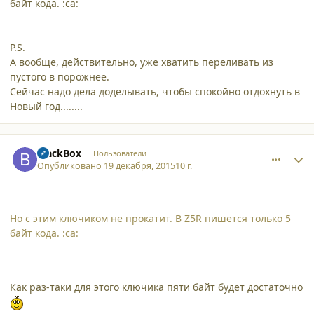
байт кода. :ca:
P.S.
А вообще, действительно, уже хватить переливать из
пустого в порожнее.
Сейчас надо дела доделывать, чтобы спокойно отдохнуть в
Новый год........
comment_14902
Author stats
BlackBox
Пользователи
Опубликовано
19 декабря, 2015
10 г.
Но с этим ключиком не прокатит. В Z5R пишется только 5
байт кода. :ca:
Как раз-таки для этого ключика пяти байт будет достаточно