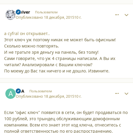
comment_14893
Author stats
reviver
Пользователи
Опубликовано
18 декабря, 2015
10 г.
а cyfral он открывает..
Этот ключ уж поэтому никак не может быть офисным!
Сколько можно повторять.
И не тратьте зря деньгу на панель, без толку!
Сами говорите, что уж 4 страницы написали. А Вы их
читали? Анализировали с Вашим ключом?
По моему до Вас так ничего и не дошло. Извините.
comment_14895
Author stats
ABA
Пользователи
Опубликовано
18 декабря, 2015
10 г.
Если "офис ключ" появится в сети, он будет продаваться по
100 рублей, это трындец обслуживающим домофонным
компаниям. Всем кто знает этот код ключа, отнеситесь с
полной ответственностью по его распространению.