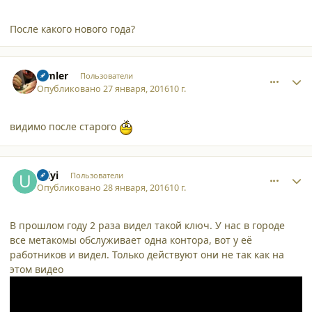
После какого нового года?
comment_15125
Author stats
dimler
Пользователи
Опубликовано
27 января, 2016
10 г.
видимо после старого
comment_15127
Author stats
Uilyi
Пользователи
Опубликовано
28 января, 2016
10 г.
В прошлом году 2 раза видел такой ключ. У нас в городе
все метакомы обслуживает одна контора, вот у её
работников и видел. Только действуют они не так как на
этом видео