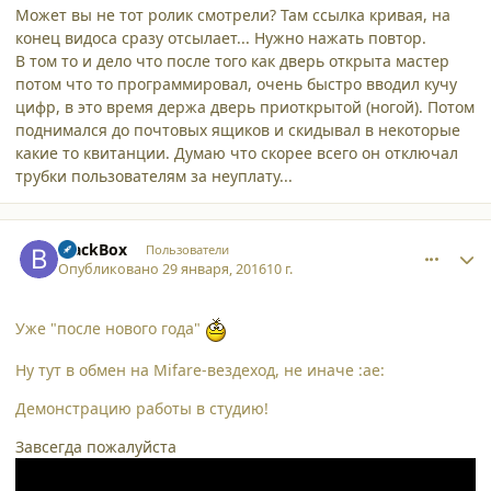
Может вы не тот ролик смотрели? Там ссылка кривая, на
конец видоса сразу отсылает... Нужно нажать повтор.
В том то и дело что после того как дверь открыта мастер
потом что то программировал, очень быстро вводил кучу
цифр, в это время держа дверь приоткрытой (ногой). Потом
поднимался до почтовых ящиков и скидывал в некоторые
какие то квитанции. Думаю что скорее всего он отключал
трубки пользователям за неуплату...
comment_15131
Author stats
BlackBox
Пользователи
Опубликовано
29 января, 2016
10 г.
Уже "после нового года"
Ну тут в обмен на Mifare-вездеход, не иначе :ae:
Демонстрацию работы в студию!
Завсегда пожалуйста