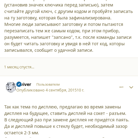
(установив значек ключика перед записью), затем
считайте другой ключ, с другим кодом и пробуйте записать
на ту заготовку, которая была зафинализирована.
Многие люди записывают заготовку и потом пытаются
перезаписать тем же самым кодом, при этом прибор,
разумеется, напишет "запсано", т.к. после команды записи
он будет читать заготовку и увидя в ней тот код, которы
записывался, сообщит о удачной записи.
1 месяц спустя...
comment_14045
Author stats
reviver
Пользователи
Опубликовано
4 сентября, 2015
10 г.
Так как тема по дисплею, предлагаю во время замены
дисплея на будущее, ставить дисплей на сокет - разъем.
В следующий раз при замене дисплея не придётся паять.
Да и дисплей повыше к стеклу будет, необходимый зазор
остается 2-3 мм.