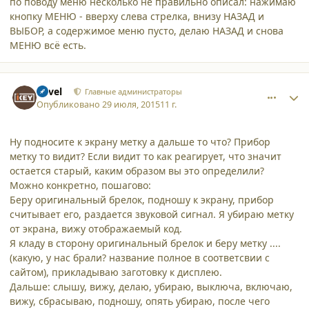
по поводу меню несколько не правильно описал: нажимаю
кнопку МЕНЮ - вверху слева стрелка, внизу НАЗАД и
ВЫБОР, а содержимое меню пусто, делаю НАЗАД и снова
МЕНЮ всё есть.
comment_13860
Author stats
Pavel
Главные администраторы
Опубликовано
29 июля, 2015
11 г.
Ну подносите к экрану метку а дальше то что? Прибор
метку то видит? Если видит то как реагирует, что значит
остается старый, каким образом вы это определили?
Можно конкретно, пошагово:
Беру оригинальный брелок, подношу к экрану, прибор
считывает его, раздается звуковой сигнал. Я убираю метку
от экрана, вижу отображаемый код.
Я кладу в сторону оригинальный брелок и беру метку ....
(какую, у нас брали? название полное в соответсвии с
сайтом), прикладываю заготовку к дисплею.
Дальше: слышу, вижу, делаю, убираю, выключа, включаю,
вижу, сбрасываю, подношу, опять убираю, после чего