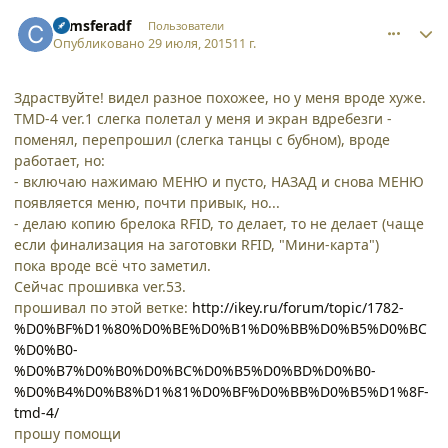
comment_13855
Author stats
comsferadf
Пользователи
Опубликовано
29 июля, 2015
11 г.
Здраствуйте! видел разное похожее, но у меня вроде хуже.
TMD-4 ver.1 слегка полетал у меня и экран вдребезги -
поменял, перепрошил (слегка танцы с бубном), вроде
работает, но:
- включаю нажимаю МЕНЮ и пусто, НАЗАД и снова МЕНЮ
появляется меню, почти привык, но...
- делаю копию брелока RFID, то делает, то не делает (чаще
если финализация на заготовки RFID, "Мини-карта")
пока вроде всё что заметил.
Сейчас прошивка ver.53.
прошивал по этой ветке:
http://ikey.ru/forum/topic/1782-
%D0%BF%D1%80%D0%BE%D0%B1%D0%BB%D0%B5%D0%BC
%D0%B0-
%D0%B7%D0%B0%D0%BC%D0%B5%D0%BD%D0%B0-
%D0%B4%D0%B8%D1%81%D0%BF%D0%BB%D0%B5%D1%8F-
tmd-4/
прошу помощи