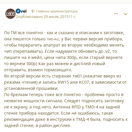
comment_13863
Author stats
Pavel
Главные администраторы
Опубликовано
29 июля, 2015
11 г.
По ТМ все понятно - как и сказано в описании к заготовке,
она пишется только
, у Вас первая версия прибора,
TMD-4v2
чтобы первратить апапрат во вторую необходимо менять
чип (перепаивать). Если надумаете обновить до .v2, то
пишите на е-мейл, цена чипа 300р, если старый вернете
то вернем 300р) Как раз можем и дисплей новый
отправить, взамен тормозящего.
Во второй версии есть стирание тм01 (нажатие вверх из
режима чтения) и запись RW15 или KC07, в зависимости от
установленной прошивки.
По брелкам теперь тоже все понятно - проблема просто в
нехватке мощности сигнала. Следует подносить заготовку
не к экрану, а под него. Антенна RFID у TMD-4 на задней
стенке прибора находится. Если не ошибаюсь, такая
рекомендация даже в инструкии к ТМД-4 была, подносить к
задней стенке, в район дисплея.