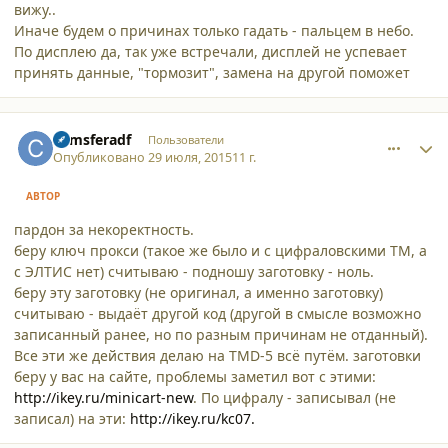
вижу..
Иначе будем о причинах только гадать - пальцем в небо.
По дисплею да, так уже встречали, дисплей не успевает
принять данные, "тормозит", замена на другой поможет
comment_13862
Author stats
comsferadf
Пользователи
Опубликовано
29 июля, 2015
11 г.
АВТОР
пардон за некоректность.
беру ключ прокси (такое же было и с цифраловскими ТМ, а
с ЭЛТИС нет) считываю - подношу заготовку - ноль.
беру эту заготовку (не оригинал, а именно заготовку)
считываю - выдаёт другой код (другой в смысле возможно
записанный ранее, но по разным причинам не отданный).
Все эти же действия делаю на TMD-5 всё путём. заготовки
беру у вас на сайте, проблемы заметил вот с этими:
http://ikey.ru/minicart-new
. По цифралу - записывал (не
записал) на эти:
http://ikey.ru/kc07.