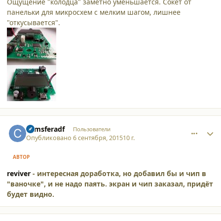
Ощущение "колодца" заметно уменьшается. Сокет от
панельки для микросхем с мелким шагом, лишнее
"откусывается".
comment_14096
Author stats
comsferadf
Пользователи
Опубликовано
6 сентября, 2015
10 г.
АВТОР
reviver
- интересная доработка, но добавил бы и чип в
"ваночке", и не надо паять. экран и чип заказал, придёт
будет видно.
comment_14097
Author stats