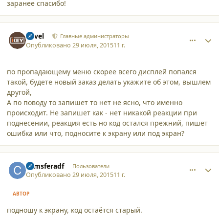
заранее спасибо!
comment_13857
Author stats
Pavel
Главные администраторы
Опубликовано
29 июля, 2015
11 г.
по пропадающему меню скорее всего дисплей попался
такой, будете новый заказ делать укажите об этом, вышлем
другой,
А по поводу то запишет то нет не ясно, что именно
происходит. Не запишет как - нет никакой реакции при
поднесении, реакция есть но код остался прежний, пишет
ошибка или что, подносите к экрану или под экран?
comment_13859
Author stats
comsferadf
Пользователи
Опубликовано
29 июля, 2015
11 г.
АВТОР
подношу к экрану, код остаётся старый.