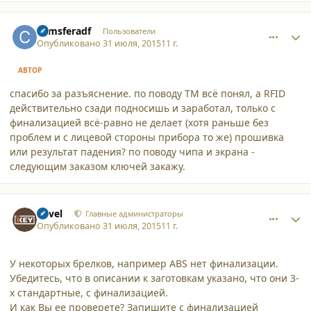
comment_13870
Author stats
comsferadf
Пользователи
Опубликовано
31 июля, 2015
11 г.
АВТОР
спасибо за разъяснение. по поводу ТМ всё понял, а RFID
действительно сзади подносишь и заработал, только с
финализацией всё-равно не делает (хотя раньше без
проблем и с лицевой стороны прибора то же) прошивка
или результат падения? по поводу чипа и экрана -
следующим заказом ключей закажу.
comment_13872
Author stats
Pavel
Главные администраторы
Опубликовано
31 июля, 2015
11 г.
У некоторых брелков, например ABS нет финализации.
Убедитесь, что в описании к заготовкам указано, что они 3-
х стандартные, с финализацией.
И как Вы ее проверете? Запишите с финализацией