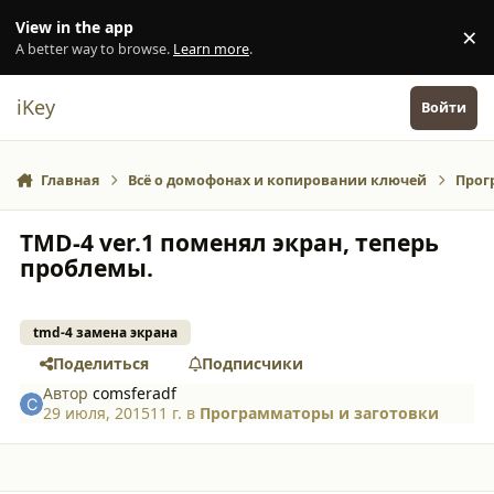
Перейти к содержанию
View in the app
×
Di
A better way to browse.
Learn more
.
iKey
Войти
Главная
Всё о домофонах и копировании ключей
Прог
TMD-4 ver.1 поменял экран, теперь
проблемы.
tmd-4 замена экрана
Поделиться
Подписчики
Автор
comsferadf
29 июля, 2015
11 г.
в
Программаторы и заготовки