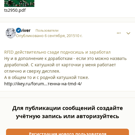
ts2950.pdf
comment_14099
Author stats
reviver
Пользователи
Опубликовано
6 сентября, 2015
10 г.
RFID действительно сзади подносишь и заработал
Ну и в дополнение к доработкам - если это можно назвать
доработкой. С катушкой от карточки у меня работает
отлично и сверху дисплея.
А в общем то и с родной катушкой тоже.
http://ikey.ru/forum...тенна-на-tmd-4/
Для публикации сообщений создайте
учётную запись или авторизуйтесь
Регистрация нового пользователя