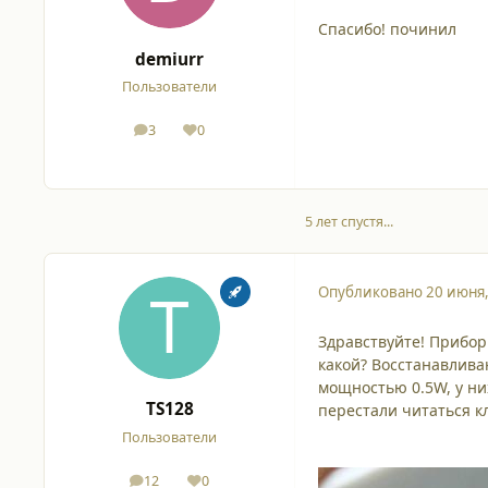
Спасибо! починил
demiurr
Пользователи
3
0
сообщения
Репутация
5 лет спустя...
Опубликовано
20 июня
Здравствуйте! Прибор
какой? Восстанавлива
мощностью 0.5W, у ни
TS128
перестали читаться 
Пользователи
12
0
сообщения
Репутация