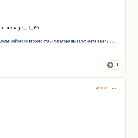
um...id/page__st__60
ольт, сейчас со второго стабилизатора вы запу
скаете в цепь 3,3
."
1
comment_127
АВТОР