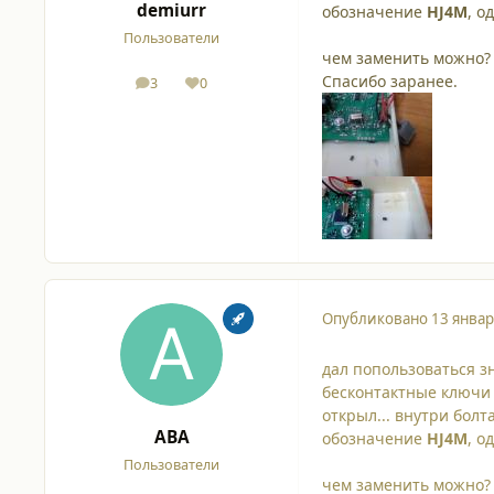
demiurr
обозначение
HJ4M
, о
Пользователи
чем заменить можно?
Спасибо заранее.
3
0
сообщения
Репутация
Опубликовано
13 январ
дал попользоваться зн
бесконтактные ключи 
открыл... внутри болт
ABA
обозначение
HJ4M
, о
Пользователи
чем заменить можно?