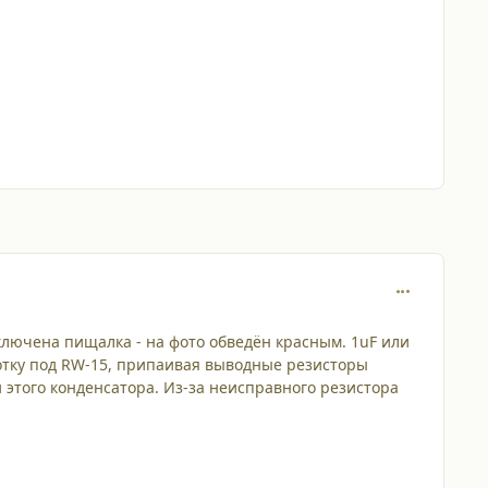
comment_250
ключена пищалка - на фото обведён красным. 1uF или
ботку под RW-15, припаивая выводные резисторы
и этого конденсатора. Из-за неисправного резистора