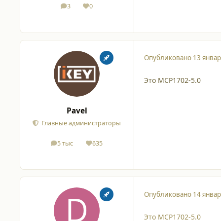
3
0
сообщения
Репутация
Опубликовано
13 январ
Это MCP1702-5.0
Pavel
Главные администраторы
5 тыс
635
сообщения
Репутация
Опубликовано
14 январ
Это MCP1702-5.0