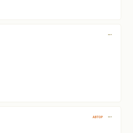
comment_127
comment_127
АВТОР