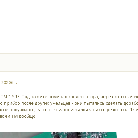
, 2020
6 г.
 TMD-5RF. Подскажите номинал конденсатора, через который в
ю прибор после других умельцев - они пытались сделать дора
х не получилось, за то отломали металлизацию с резистора 1k 
ключи ТМ вообще.