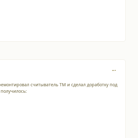
comment_251
тремонтировал считыватель ТМ и сделал доработку под
о получилось: