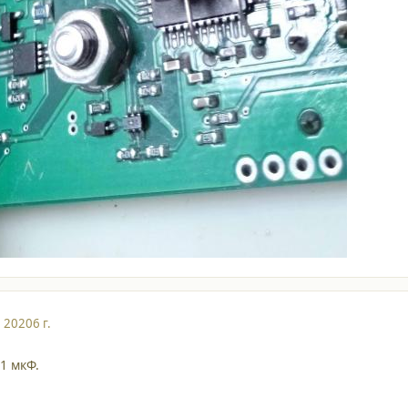
, 2020
6 г.
 1 мкФ.