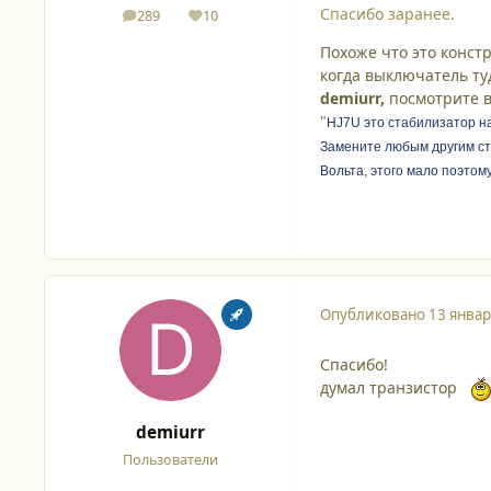
Спасибо заранее.
289
10
сообщения
Репутация
Похоже что это конст
когда выключатель ту
demiurr,
посмотрите в
"
HJ7U это стабилизатор на
Замените любым другим ста
Вольта, этого мало поэтом
Опубликовано
13 январ
Спасибо!
думал транзистор
demiurr
Пользователи