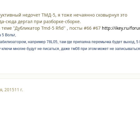
руктивный недочет ТМД-5, я тоже нечаянно сковырнул это
да-сюда дергал при разборке-сборке.
 теме "Дубликатор Tmd-5 Rfid" , посты #66 #67
http://ikey.ru/for
 5 Вольт,
билизатором, например 78L05, там где припаяна перемычка будет выход, 5 В
у ключи многие будут не писаться, даже тм08 при этом может не записываться
я, 2015
11 г.