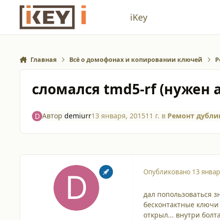
Перейти к содержанию
iKey
Главная
Всё о домофонах и копировании ключей
Р
сломался tmd5-rf (нужен 
Автор
demiurr
13 января, 2015
11 г.
в
Ремонт дубли
Опубликовано
13 январ
дал попользоваться зн
бесконтактные ключи 
открыл... внутри болт