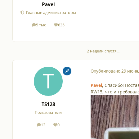
Pavel
Главные администраторы
5 тыс
635
сообщения
Репутация
2 недели спустя...
Опубликовано
29 июня
Pavel
,
Спасибо! Поста
RW15, что и требовал
TS128
Пользователи
12
0
сообщения
Репутация