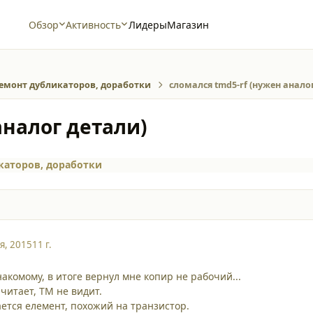
Обзор
Активность
Лидеры
Магазин
емонт дубликаторов, доработки
сломался tmd5-rf (нужен анало
аналог детали)
каторов, доработки
я, 2015
11 г.
акомому, в итоге вернул мне копир не рабочий...
читает, ТМ не видит.
ается елемент, похожий на транзистор.