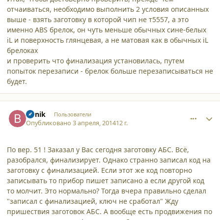
отчаиваться, необходимо выполнить 2 условия описанных
выше - взять заготовку в которой чип не т5557, а это
именно ABS брелок, он чуть меньше обычных сине-белых
iL и поверхность глянцевая, а не матовая как в обычных iL
брелоках
и проверить что финализация установилась, путем
попыток перезаписи - брелок больше перезаписываться не
будет.
comment_11285
Author stats
Bunik
Пользователи
Опубликовано
3 апреля, 2014
12 г.
По вер. 51 ! Заказал у Вас сегодня заготовку АБС. Всё,
разобрался, финализирует. Однако странно записал код на
заготовку с финализацией. Если этот же код повторно
записывать то прибор пишет записано а если другой код
то молчит. Это нормально? Тогда вчера правильно сделал
"записал с финализацией, ключ не сработал" Жду
пришествия заготовок АБС. А вообще есть продвижения по