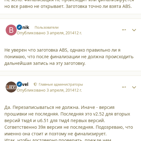
но все равно не открывает. Заготовка точно ли взята ABS.
comment_11281
Author stats
Bunik
Пользователи
Опубликовано
3 апреля, 2014
12 г.
Не уверен что заготовка ABS, однако правильно ли я
понимаю, что после финализации не должна происходить
дальнейшая запись на эту заготовку.
comment_11283
Author stats
Pavel
Главные администраторы
Опубликовано
3 апреля, 2014
12 г.
Да. Перезаписываться не должна. Иначе - версия
прошивки не последняя. Последняя это v2.52 для вторых
версий тмд4 и u6.51 для тмд4 первых версий.
Сответственно 39я версия не последняя. Подозреваю, что
именно она стоит и поэтому не финализирует.
Итак, чтобы достоверно проверить, прежде чем