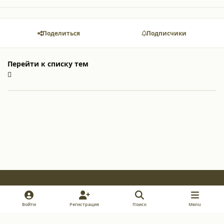
Поделиться
Подписчики
Перейти к списку тем
Light Mode
Dark Mode
System Preference
v
i
y
Войти
Регистрация
Поиск
Menu
k
n
o
Обратная связь
Cookie-файлы