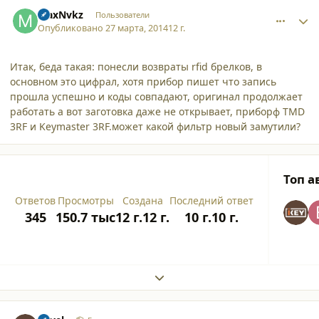
comment_11253
Author stats
MaxNvkz
Пользователи
Опубликовано
27 марта, 2014
12 г.
Итак, беда такая: понесли возвраты rfid брелков, в
основном это цифрал, хотя прибор пишет что запись
прошла успешно и коды совпадают, оригинал продолжает
работать а вот заготовка даже не открывает, приборф TMD
3RF и Keymaster 3RF.может какой фильтр новый замутили?
Топ а
Ответов
Просмотры
Создана
Последний ответ
345
150.7 тыс
12 г.
12 г.
10 г.
10 г.
Expand topic overview
comment_11254
Author stats