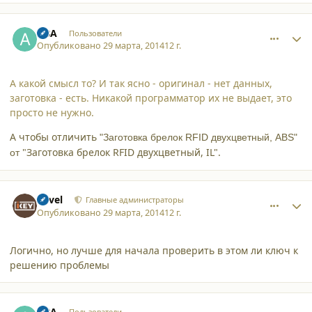
comment_11263
Author stats
ABA
Пользователи
Опубликовано
29 марта, 2014
12 г.
А какой смысл то? И так ясно - оригинал - нет данных,
заготовка - есть. Никакой программатор их не выдает, это
просто не нужно.
А чтобы отличить
"Заготовка брелок RFID двухцветный, ABS"
"Заготовка брелок RFID двухцветный, IL".
от
comment_11264
Author stats
Pavel
Главные администраторы
Опубликовано
29 марта, 2014
12 г.
Логично, но лучше для начала проверить в этом ли ключ к
решению проблемы
comment_11265
Author stats
ABA
Пользователи