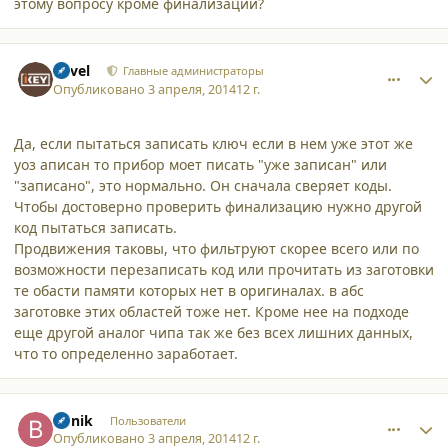
этому вопросу кроме финализации?
comment_11286
Author stats
Pavel
Главные администраторы
Опубликовано
3 апреля, 2014
12 г.
Да, если пытаться записать ключ если в нем уже этот же
уоз аписан то прибор моет писать "уже записан" или
"записано", это нормально. Он сначала сверяет коды.
Чтобы достоверно проверить финализацию нужно другой
код пытаться записать.
Продвижения таковы, что фильтруют скорее всего или по
возможности перезаписать код или прочитать из заготовки
те обасти памяти которых нет в оригиналах. в абс
заготовке этих областей тоже нет. Кроме нее на подходе
еще другой аналог чипа так же без всех лишних данных,
что то определенно заработает.
comment_11287
Author stats
Bunik
Пользователи
Опубликовано
3 апреля, 2014
12 г.