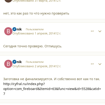
Опубликовано
31 марта, 2014
12 г.
нет, это как раз то что нужно проверить
comment_11271
Author stats
Bunik
Пользователи
Опубликовано
1 апреля, 2014
12 г.
Сегодня точно проверю. Отпишусь.
comment_11273
Author stats
Bunik
Пользователи
Опубликовано
2 апреля, 2014
12 г.
Заготовка не финализируется. И собственно вот как-то так.
http://cyfral.ru/index.php?
option=com_fireboard&Itemid=63&func=view&id=5528&catid=
7