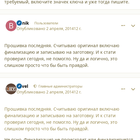
требуемый, включите значек ключа и уже тогда пишите.
comment_11277
Author stats
Bunik
Пользователи
Опубликовано
2 апреля, 2014
12 г.
Прошивка последняя. Считываю оригинал включаю
финализацию и записываю на заготовку. И к стати
проверил сегодня, не помогло. Ну да и логично, это
слишком просто что бы быть правдой.
comment_11279
Author stats
Pavel
Главные администраторы
Опубликовано
2 апреля, 2014
12 г.
Прошивка последняя. Считываю оригинал включаю
финализацию и записываю на заготовку. И к стати
проверил сегодня, не помогло. Ну да и логично, это
слишком просто что бы быть правдой.
Не ясно. Финализация не происходит или финализируется