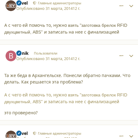
Pavel
Главные администраторы
Опубликовано
31 марта, 2014
12 г.
А с чего ей помочь то, нужно
взять "заготовка брелок RFID
" и записать на нее с финализацией
двухцветный, ABS
comment_11269
Author stats
Bunik
Пользователи
Опубликовано
31 марта, 2014
12 г.
Та же беда в Архангельске. Понесли обратно пачками. Что
делать. Как решается эта проблема?
А с чего ей помочь то, нужно
взять "заготовка брелок RFID
" и записать на нее с финализацией
двухцветный, ABS
это проверено?
comment_11270
Author stats
Pavel
Главные администраторы