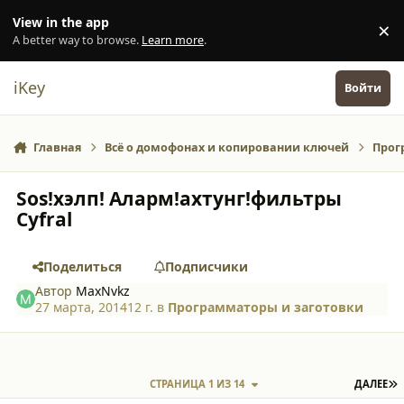
Перейти к содержанию
View in the app
×
Di
A better way to browse.
Learn more
.
iKey
Войти
Главная
Всё о домофонах и копировании ключей
Прог
Sos!хэлп! Аларм!ахтунг!фильтры
Cyfral
Поделиться
Подписчики
Автор
MaxNvkz
27 марта, 2014
12 г.
в
Программаторы и заготовки
П
СТРАНИЦА 1 ИЗ 14
ДАЛЕЕ