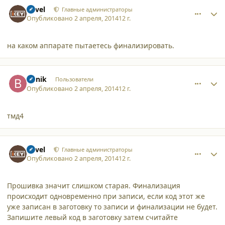
comment_11274
Author stats
Pavel
Главные администраторы
Опубликовано
2 апреля, 2014
12 г.
на каком аппарате пытаетесь финализировать.
comment_11275
Author stats
Bunik
Пользователи
Опубликовано
2 апреля, 2014
12 г.
тмд4
comment_11276
Author stats
Pavel
Главные администраторы
Опубликовано
2 апреля, 2014
12 г.
Прошивка значит слишком старая. Финализация
происходит одновременно при записи, если код этот же
уже записан в заготовку то записи и финализации не будет.
Запишите левый код в заготовку затем считайте