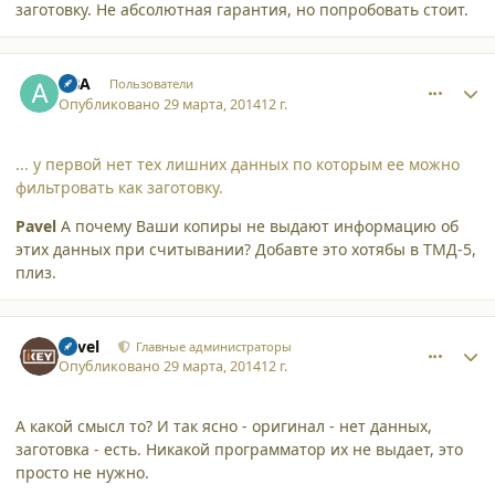
заготовку. Не абсолютная гарантия, но попробовать стоит.
comment_11258
Author stats
ABA
Пользователи
Опубликовано
29 марта, 2014
12 г.
... у первой нет тех лишних данных по которым ее можно
фильтровать как заготовку.
Pavel
А почему Ваши копиры не выдают информацию об
этих данных при считывании? Добавте это хотябы в ТМД-5,
плиз.
comment_11260
Author stats
Pavel
Главные администраторы
Опубликовано
29 марта, 2014
12 г.
А какой смысл то? И так ясно - оригинал - нет данных,
заготовка - есть. Никакой программатор их не выдает, это
просто не нужно.