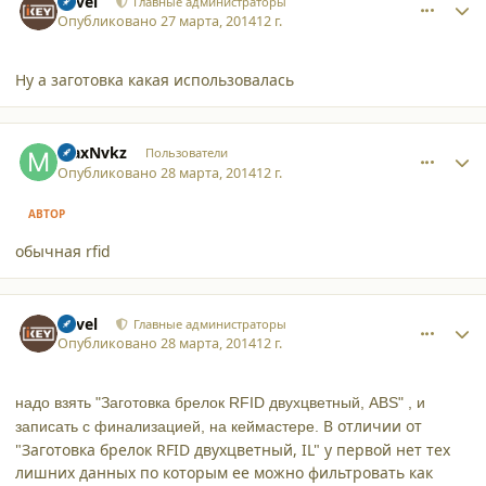
Pavel
Главные администраторы
Опубликовано
27 марта, 2014
12 г.
Ну а заготовка какая использовалась
comment_11256
Author stats
MaxNvkz
Пользователи
Опубликовано
28 марта, 2014
12 г.
АВТОР
обычная rfid
comment_11257
Author stats
Pavel
Главные администраторы
Опубликовано
28 марта, 2014
12 г.
надо взять
"Заготовка брелок RFID двухцветный, ABS" , и
В отличии от
записать с финализацией, на кеймастере.
"Заготовка брелок RFID двухцветный, IL" у первой нет тех
лишних данных по которым ее можно фильтровать как