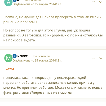
Опубликовано
29 марта, 2014
12 г.
Логично, но лучше для начала проверить в этом ли ключ к
решению проблемы
Но вопрос не только для этого случая, раз уж пошли
разные RFID заготовки, то информацию по ним хотелось бы
на приборе видеть.
comment_11266
Author stats
MaxNvkz
Пользователи
Опубликовано
31 марта, 2014
12 г.
АВТОР
появилась такая информация: у некоторых людей
перестали работать ранее записаные копии, причем у
многих. Но оригинал работает. Может стали какие то новые
фильтры ставить?перезапись не помогла
comment_11268
Author stats