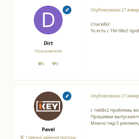
Опубликовано
27 январ
Спасибо!
То есть с TM-08v2 пр
Dirt
Пользователи
5
0
сообщения
Репутация
Опубликовано
27 январ
с тм08v2 проблемы во
Прошивки выпускаются
Можно тмд-5 рекоменд
Pavel
Главные администраторы