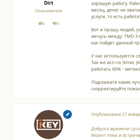
Dirt
хорошую работу. Рабо
месяц, денег не хват
Пользователи
услуги, то есть работ
5
0
сообщения
Репутация
Вот и прошу людей, 
мечусь между: TMD-3 R
как пойдет данный пр
У нас используются с
Так-же исп-ся Элтис (
работать 80% - метако
Подскажите какие лучш
скорректируйте пожал
Опубликовано
27 январ
Доброго времени суто
Может тема и встреча