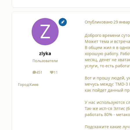
Опубликовано
29 январ
Доброго времени суто
Может тема и встреча
В общем жил я в одно
zlyka
хорошую работу. Рабо
месяц, денег не хват
Пользователи
услуги, то есть работ
451
11
сообщения
Репутация
Вот и прошу людей, 
мечусь между: TMD-3 R
Город:
Киев
как пойдет данный пр
У нас используются с
Так-же исп-ся Элтис (
работать 80% - метако
Подскажите какие лучш