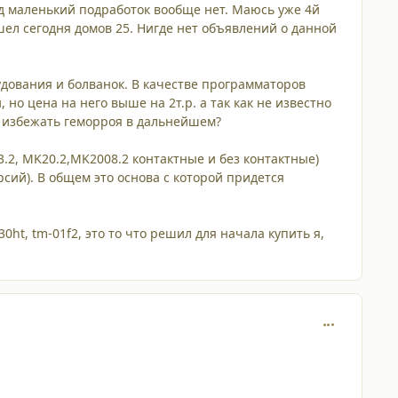
род маленький подработок вообще нет. Маюсь уже 4й
шел сегодня домов 25. Нигде нет объявлений о данной
ования и болванок. В качестве программаторов
но цена на него выше на 2т.р. а так как не известно
ы избежать геморроя в дальнейшем?
2, MK20.2,MK2008.2 контактные и без контактные)
рсий). В общем это основа с которой придется
0ht, tm-01f2, это то что решил для начала купить я,
comment_110