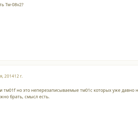
ть Тм-08v2?
я, 2014
12 г.
ыли тм01f но это неперезаписываемые тм01с которых уже давно 
жно брать, смысл есть.