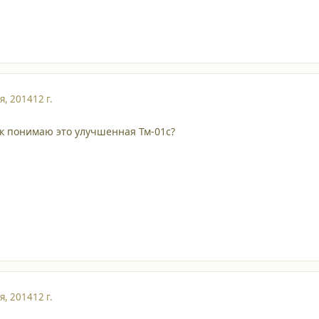
я, 2014
12 г.
так понимаю это улучшенная Тм-01с?
я, 2014
12 г.