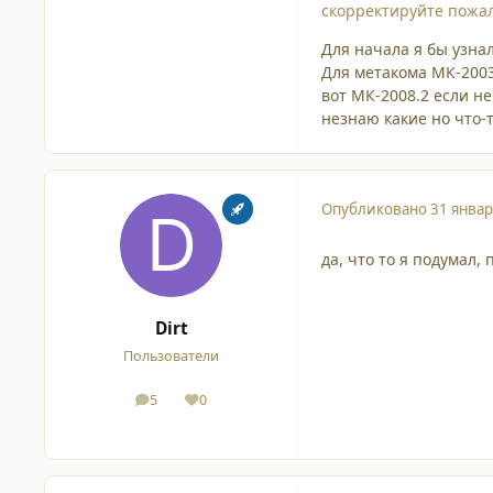
скорректируйте пожал
Для начала я бы узна
Для метакома МК-2003
вот МК-2008.2 если н
незнаю какие но что-
Опубликовано
31 январ
да, что то я подумал,
Dirt
Пользователи
5
0
сообщения
Репутация