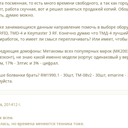
та посменная, то есть много времени свободного, а так как го
ает, работа скучная, вот и решил заняться продажей копий. Обо
ать, думаю можно.
уже занимающихся данным направление помочь в выборе оборуд
FID, TMD-4 и Keymaster 3 RF. Конечно думаю что ТМД-4 лучший, 
иработок, то имеет ли смысл переплачивать? Или имеет, чтоб
ледующие домофоны: Метакомы всех популярных марок (MK2003.
безконт), не знаю какой именно модели (корпус одинаковый у ве
м, 17% - Элтис и 3% - цифрал.
е болванки брать? RW1990.1 - 30шт, TM-08v2 - 30шт, emarine - 3
уйста.
я, 2014
12 г.
к всем.
лась, но времена меняются техника тоже.