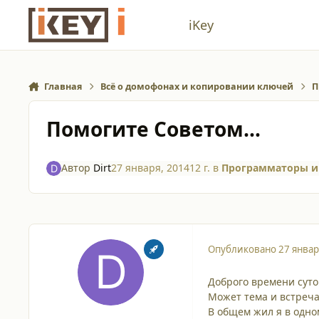
Перейти к содержанию
iKey
Главная
Всё о домофонах и копировании ключей
П
Помогите Советом...
Автор
Dirt
27 января, 2014
12 г.
в
Программаторы и
Опубликовано
27 январ
Доброго времени суто
Может тема и встреча
В общем жил я в одно