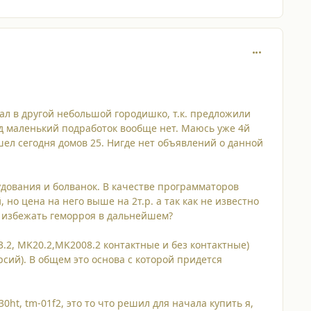
comment_110
хал в другой небольшой городишко, т.к. предложили
род маленький подработок вообще нет. Маюсь уже 4й
шел сегодня домов 25. Нигде нет объявлений о данной
ования и болванок. В качестве программаторов
но цена на него выше на 2т.р. а так как не известно
ы избежать геморроя в дальнейшем?
2, MK20.2,MK2008.2 контактные и без контактные)
рсий). В общем это основа с которой придется
0ht, tm-01f2, это то что решил для начала купить я,