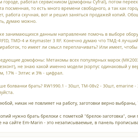
м городе, работал сервисником (домофоны Cyfral), потом перее
та посменная, то есть много времени свободного, а так как го
ает, работа скучная, вот и решил заняться продажей копий. Обо
ать, думаю можно.
уже занимающихся данным направление помочь в выборе оборуд
FID, TMD-4 и Keymaster 3 RF. Конечно думаю что ТМД-4 лучший, 
иработок, то имеет ли смысл переплачивать? Или имеет, чтоб
ледующие домофоны: Метакомы всех популярных марок (MK2003.
безконт), не знаю какой именно модели (корпус одинаковый у ве
м, 17% - Элтис и 3% - цифрал.
е болванки брать? RW1990.1 - 30шт, TM-08v2 - 30шт, emarine - 3
уйста.
юбой, никак не повлияет на работу, заготовки верно выбраны, 
копий нужно брать брелоки с пометкой "брелок-заготовка", они
е на сайте Em-Marin - это незаписываемые, в панель прописыва