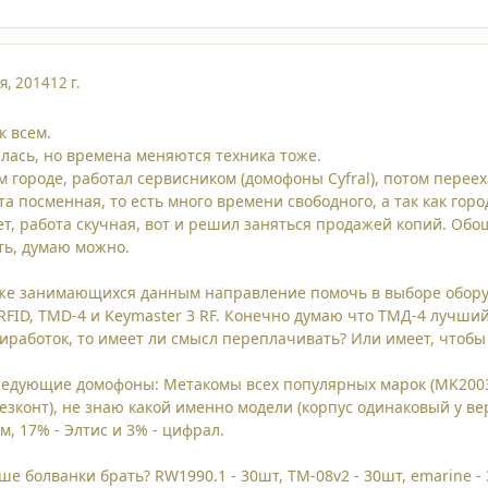
я, 2014
12 г.
к всем.
лась, но времена меняются техника тоже.
м городе, работал сервисником (домофоны Cyfral), потом перее
та посменная, то есть много времени свободного, а так как го
ает, работа скучная, вот и решил заняться продажей копий. Обо
ать, думаю можно.
уже занимающихся данным направление помочь в выборе оборуд
FID, TMD-4 и Keymaster 3 RF. Конечно думаю что ТМД-4 лучший, 
иработок, то имеет ли смысл переплачивать? Или имеет, чтоб
ледующие домофоны: Метакомы всех популярных марок (MK2003.
безконт), не знаю какой именно модели (корпус одинаковый у ве
м, 17% - Элтис и 3% - цифрал.
е болванки брать? RW1990.1 - 30шт, TM-08v2 - 30шт, emarine - 3