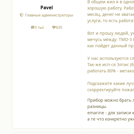
В общем жил я в одно
Pavel
хорошую работу. Рабо
месяц, денег не хват
Главные администраторы
услуги, то есть работ
5 тыс
635
сообщения
Репутация
Вот и прошу людей, 
мечусь между: TMD-3 R
как пойдет данный пр
У нас используются с
Так-же исп-ся Элтис (
работать 80% - метако
Подскажите какие лучш
скорректируйте пожал
Прибор можно брать л
разницы.
emarine - для записи 
а те что конкретно уж