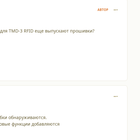
comment_110
АВТОР
, для TMD-3 RFID еще выпускают прошивки?
comment_110
ибки обнаруживаются.
новые функции добавляются