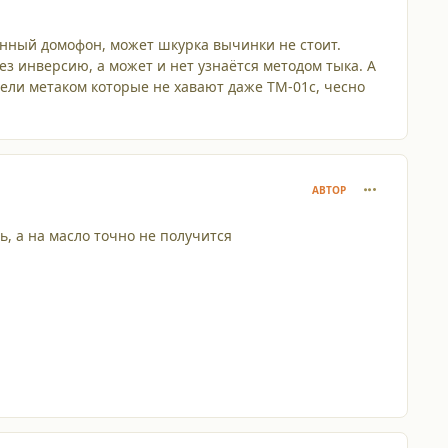
данный домофон, может шкурка вычинки не стоит.
з инверсию, а может и нет узнаётся методом тыка. А
нели метаком которые не хавают даже ТМ-01с, чесно
comment_110
АВТОР
ь, а на масло точно не получится