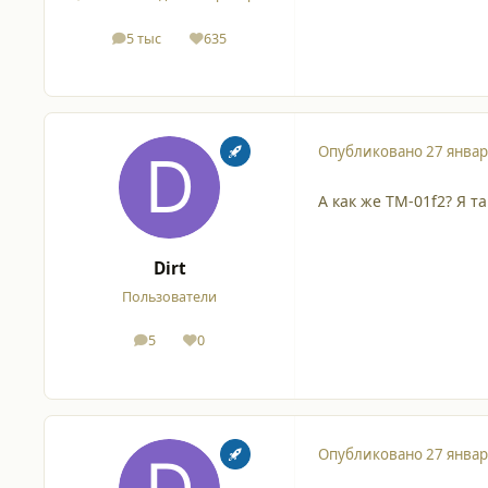
5 тыс
635
сообщения
Репутация
Опубликовано
27 январ
А как же ТМ-01f2? Я 
Dirt
Пользователи
5
0
сообщения
Репутация
Опубликовано
27 январ