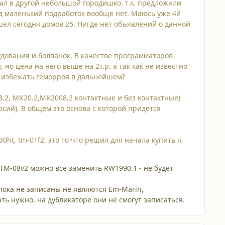
хал в другой небольшой городишко, т.к. предложили
род маленький подработок вообще нет. Маюсь уже 4й
шел сегодня домов 25. Нигде нет объявлений о данной
ования и болванок. В качестве программаторов
но цена на него выше на 2т.р. а так как не известно
ы избежать геморроя в дальнейшем?
2, MK20.2,MK2008.2 контактные и без контактные)
рсий). В общем это основа с которой придется
0ht, tm-01f2, это то что решил для начала купить я,
TM-08v2 можно все заменить RW1990.1 - не будет
 пока не записаны не являются Em-Marin,
ть нужно, на дубликаторе они не смогут записаться.