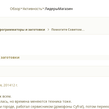
Обзор
Активность
Лидеры
Магазин
рограмматоры и заготовки
Помогите Советом...
 заготовки
я, 2014
12 г.
к всем.
лась, но времена меняются техника тоже.
м городе, работал сервисником (домофоны Cyfral), потом перее