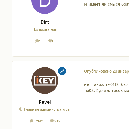
И имеет ли смысл бра
Dirt
Пользователи
5
0
сообщения
Репутация
Опубликовано
28 январ
нет таких, тм01f2, б
тм08v2 для элтисов мо
Pavel
Главные администраторы
5 тыс
635
сообщения
Репутация