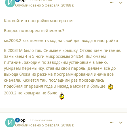
Опубликовано
5 февраля, 2018
8 г.
Как войти в настройки мастера нет
Вопрос по корректней можно?
мк2003.2 как поменять код на свой для входа в настройки
В 2003ТМ было так. Снимаем крышку. Отключаем питание.
Замыкаем 4 и 5 ноги микросхемы 24lc64. Включаем
питание , заходим по заводским установкам в меню,
убираем перемычку, ставим свой пароль. Делаем всё до
выхода блока из режима программирования иначе всё
сначала. Кажется так, последний раз проводилась
подобная операция года 3 назад а может и больше.
.
2003.2 не ковырял не было
comment_18630
Author stats
Игор
Пользователи
Опубликовано
5 февраля, 2018
8 г.