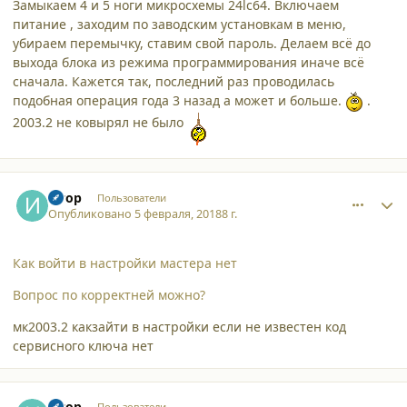
Замыкаем 4 и 5 ноги микросхемы 24lc64. Включаем
питание , заходим по заводским установкам в меню,
убираем перемычку, ставим свой пароль. Делаем всё до
выхода блока из режима программирования иначе всё
сначала. Кажется так, последний раз проводилась
подобная операция года 3 назад а может и больше.
.
2003.2 не ковырял не было
comment_18628
Author stats
Игор
Пользователи
Опубликовано
5 февраля, 2018
8 г.
Как войти в настройки мастера нет
Вопрос по корректней можно?
мк2003.2 какзайти в настройки если не известен код
сервисного ключа нет
comment_18629
Author stats
Игор
Пользователи