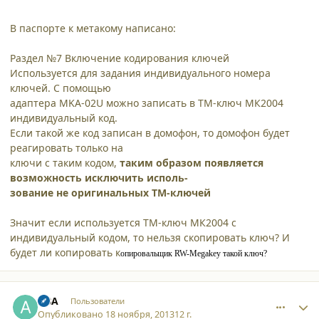
В паспорте к метакому написано:
Раздел №7 Включение кодирования ключей
Используется для задания индивидуального номера
ключей. С помощью
адаптера МKA-02U можно записать в ТМ-ключ МК2004
индивидуальный код.
Если такой же код записан в домофон, то домофон будет
реагировать только на
ключи с таким кодом,
таким образом появляется
возможность исключить исполь-
зование не оригинальных ТМ-ключей
Значит если используется ТМ-ключ МК2004 с
индивидуальный кодом, то нельзя скопировать ключ? И
будет ли копировать к
опировальщик RW-Megakey такой ключ?
comment_10899
Author stats
ABA
Пользователи
Опубликовано
18 ноября, 2013
12 г.