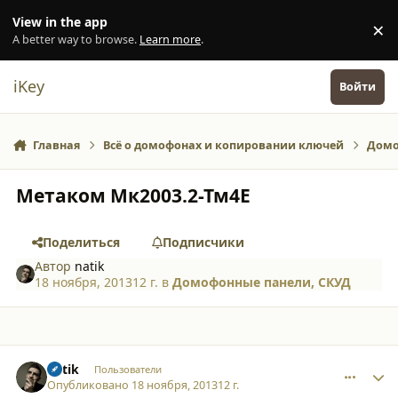
Перейти к содержанию
View in the app
×
Di
A better way to browse.
Learn more
.
iKey
Войти
Главная
Всё о домофонах и копировании ключей
Домо
Метаком Мк2003.2-Тм4E
Поделиться
Подписчики
Автор
natik
18 ноября, 2013
12 г.
в
Домофонные панели, СКУД
comment_10898
Author stats
natik
Пользователи
Опубликовано
18 ноября, 2013
12 г.