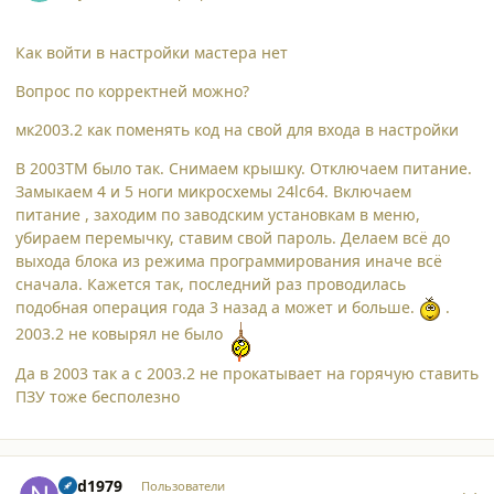
Как войти в настройки мастера нет
Вопрос по корректней можно?
мк2003.2 как поменять код на свой для входа в настройки
В 2003ТМ было так. Снимаем крышку. Отключаем питание.
Замыкаем 4 и 5 ноги микросхемы 24lc64. Включаем
питание , заходим по заводским установкам в меню,
убираем перемычку, ставим свой пароль. Делаем всё до
выхода блока из режима программирования иначе всё
сначала. Кажется так, последний раз проводилась
подобная операция года 3 назад а может и больше.
.
2003.2 не ковырял не было
Да в 2003 так а с 2003.2 не прокатывает на горячую ставить
ПЗУ тоже бесполезно
comment_18683
Author stats
ned1979
Пользователи