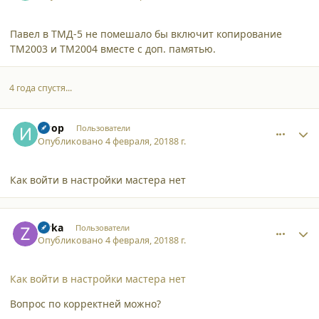
Павел в ТМД-5 не помешало бы включит копирование
ТМ2003 и TM2004 вместе с доп. памятью.
4 года спустя...
comment_18622
Author stats
Игор
Пользователи
Опубликовано
4 февраля, 2018
8 г.
Как войти в настройки мастера нет
comment_18623
Author stats
zlyka
Пользователи
Опубликовано
4 февраля, 2018
8 г.
Как войти в настройки мастера нет
Вопрос по корректней можно?