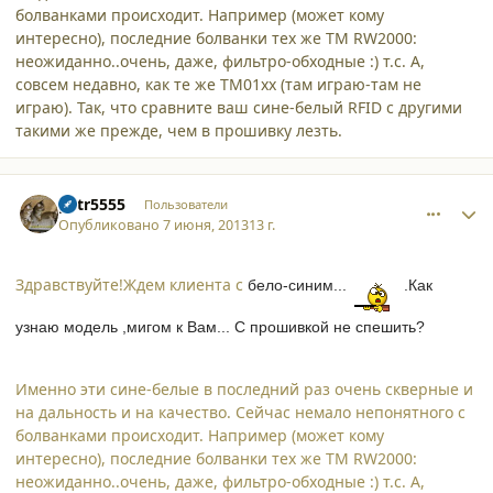
болванками происходит. Например (может кому
интересно), последние болванки тех же ТМ RW2000:
неожиданно..очень, даже, фильтро-обходные :) т.с. А,
совсем недавно, как те же TM01xx (там играю-там не
играю). Так, что сравните ваш сине-белый RFID с другими
такими же прежде, чем в прошивку лезть.
comment_9916
Author stats
petr5555
Пользователи
Опубликовано
7 июня, 2013
13 г.
Здравствуйте!Ждем клиента с
бело-синим...
.Как
узнаю модель ,мигом к Вам...
С прошивкой не спешить?
Именно эти сине-белые в последний раз очень скверные и
на дальность и на качество. Сейчас немало непонятного с
болванками происходит. Например (может кому
интересно), последние болванки тех же ТМ RW2000:
неожиданно..очень, даже, фильтро-обходные :) т.с. А,