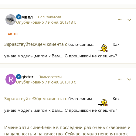
comment_9914
Author stats
Самвел
Пользователи
Опубликовано
7 июня, 2013
13 г.
АВТОР
Здравствуйте!Ждем клиента с
бело-синим...
.Как
узнаю модель ,мигом к Вам...
С прошивкой не спешить?
comment_9915
Author stats
Register
Пользователи
Опубликовано
7 июня, 2013
13 г.
Здравствуйте!Ждем клиента с
бело-синим...
.Как
узнаю модель ,мигом к Вам...
С прошивкой не спешить?
Именно эти сине-белые в последний раз очень скверные и
на дальность и на качество. Сейчас немало непонятного с