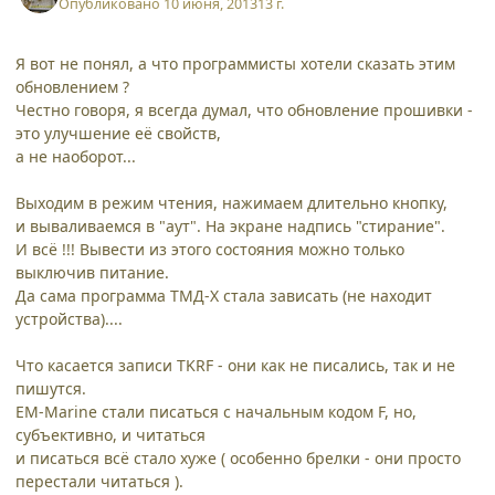
Опубликовано
10 июня, 2013
13 г.
Я вот не понял, а что программисты хотели сказать этим
обновлением ?
Честно говоря, я всегда думал, что обновление прошивки -
это улучшение её свойств,
а не наоборот...
Выходим в режим чтения, нажимаем длительно кнопку,
и вываливаемся в "аут". На экране надпись "стирание".
И всё !!! Вывести из этого состояния можно только
выключив питание.
Да сама программа ТМД-Х стала зависать (не находит
устройства)....
Что касается записи TKRF - они как не писались, так и не
пишутся.
EM-Marine стали писаться с начальным кодом F, но,
субъективно, и читаться
и писаться всё стало хуже ( особенно брелки - они просто
перестали читаться ).