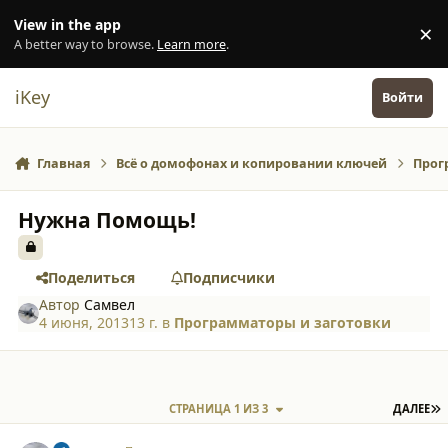
Перейти к содержанию
View in the app
×
Di
A better way to browse.
Learn more
.
iKey
Войти
Главная
Всё о домофонах и копировании ключей
Прог
Нужна Помощь!
Поделиться
Подписчики
Автор
Самвел
4 июня, 2013
13 г.
в
Программаторы и заготовки
П
СТРАНИЦА 1 ИЗ 3
ДАЛЕЕ
comment_9906
Author stats