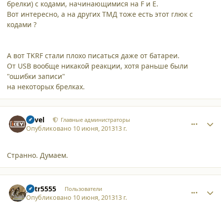
брелки) с кодами, начинающимися на F и Е.
Вот интересно, а на других ТМД тоже есть этот глюк с
кодами ?
А вот TKRF стали плохо писаться даже от батареи.
От USB вообще никакой реакции, хотя раньше были
"ошибки записи"
на некоторых брелках.
comment_9928
Author stats
Pavel
Главные администраторы
Опубликовано
10 июня, 2013
13 г.
Странно. Думаем.
comment_9929
Author stats
petr5555
Пользователи
Опубликовано
10 июня, 2013
13 г.