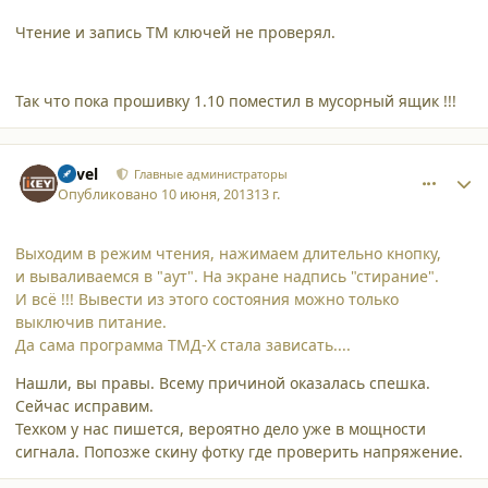
Чтение и запись ТМ ключей не проверял.
Так что пока прошивку 1.10 поместил в мусорный ящик !!!
comment_9925
Author stats
Pavel
Главные администраторы
Опубликовано
10 июня, 2013
13 г.
Выходим в режим чтения, нажимаем длительно кнопку,
и вываливаемся в "аут". На экране надпись "стирание".
И всё !!! Вывести из этого состояния можно только
выключив питание.
Да сама программа ТМД-Х стала зависать....
Нашли, вы правы. Всему причиной оказалась спешка.
Сейчас исправим.
Техком у нас пишется, вероятно дело уже в мощности
сигнала. Попозже скину фотку где проверить напряжение.