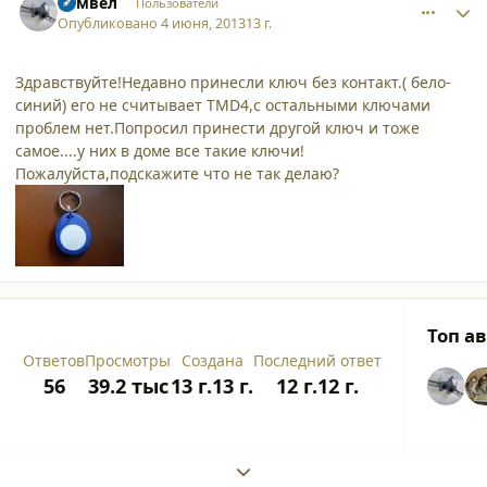
Самвел
Пользователи
Опубликовано
4 июня, 2013
13 г.
Здравствуйте!Недавно принесли ключ без контакт.( бело-
синий) его не считывает TMD4,с остальными ключами
проблем нет.Попросил принести другой ключ и тоже
самое....у них в доме все такие ключи!
Пожалуйста,подскажите что не так делаю?
Топ а
Ответов
Просмотры
Создана
Последний ответ
56
39.2 тыс
13 г.
13 г.
12 г.
12 г.
Expand topic overview