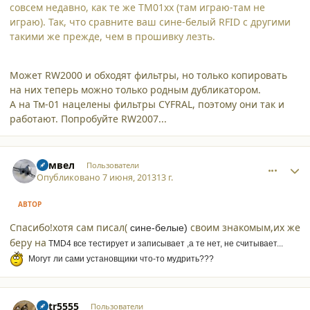
совсем недавно, как те же TM01xx (там играю-там не
играю). Так, что сравните ваш сине-белый RFID с другими
такими же прежде, чем в прошивку лезть.
Может RW2000 и обходят фильтры, но только копировать
на них теперь можно только родным дубликатором.
А на Тм-01 нацелены фильтры CYFRAL, поэтому они так и
работают. Попробуйте RW2007...
comment_9917
Author stats
Самвел
Пользователи
Опубликовано
7 июня, 2013
13 г.
АВТОР
Спасибо!хотя сам писал(
своим знакомым,их же
сине-белые)
беру на
TMD4 все тестирует и записывает ,а те нет, не считывает...
Могут ли сами установщики что-то мудрить??
?
comment_9918
Author stats
petr5555
Пользователи