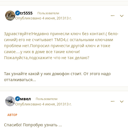
comment_9907
Author stats
petr5555
Пользователи
Опубликовано
4 июня, 2013
13 г.
Здравствуйте!Недавно принесли ключ без контакт.( бело-
синий) его не считывает TMD4,с остальными ключами
проблем нет.Попросил принести другой ключ и тоже
самое....у них в доме все такие ключи!
Пожалуйста,подскажите что не так делаю?
Так узнайте какой у них домофон стоит. От этого надо
отталкиваться...
comment_9908
Author stats
Самвел
Пользователи
Опубликовано
4 июня, 2013
13 г.
АВТОР
Спасибо! Попробую узнать ...