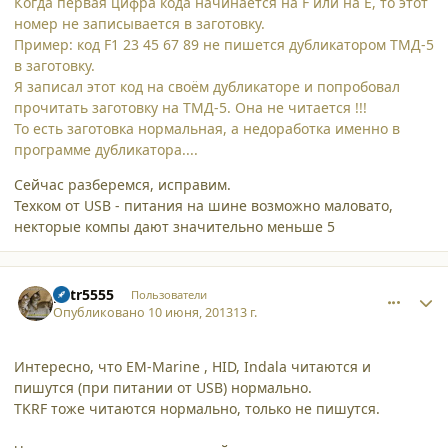
Когда первая цифра кода начинается на F или на E, то этот
номер не записывается в заготовку.
Пример: код F1 23 45 67 89 не пишется дубликатором ТМД-5
в заготовку.
Я записал этот код на своём дубликаторе и попробовал
прочитать заготовку на ТМД-5. Она не читается !!!
То есть заготовка нормальная, а недоработка именно в
программе дубликатора....
Сейчас разберемся, исправим.
Техком от USB - питания на шине возможно маловато,
некторые компы дают значительно меньше 5
comment_9922
Author stats
petr5555
Пользователи
Опубликовано
10 июня, 2013
13 г.
Интересно, что EM-Marine , HID, Indala читаются и
пишутся (при питании от USB) нормально.
TKRF тоже читаются нормально, только не пишутся.