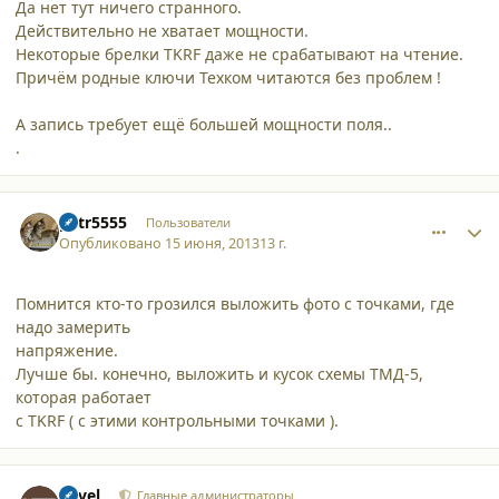
Да нет тут ничего странного.
Действительно не хватает мощности.
Некоторые брелки TKRF даже не срабатывают на чтение.
Причём родные ключи Техком читаются без проблем !
А запись требует ещё большей мощности поля..
.
comment_9931
Author stats
petr5555
Пользователи
Опубликовано
15 июня, 2013
13 г.
Помнится кто-то грозился выложить фото с точками, где
надо замерить
напряжение.
Лучше бы. конечно, выложить и кусок схемы ТМД-5,
которая работает
с TKRF ( с этими контрольными точками ).
comment_9932
Author stats
Pavel
Главные администраторы