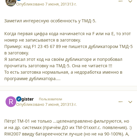
Опубликовано
7 июня, 2013
13 г.
Заметил интересную особенность у ТМД-5.
Когда первая цифра кода начинается на F или на E, то этот
номер не записывается в заготовку.
Пример: код F1 23 45 67 89 не пишется дубликатором ТМД-5
в заготовку.
Я записал этот код на своём дубликаторе и попробовал
прочитать заготовку на ТМД-5. Она не читается !!!
То есть заготовка нормальная, а недоработка именно в
программе дубликатора....
comment_9919
Author stats
Register
Пользователи
Опубликовано
7 июня, 2013
13 г.
Пётр! TM-01 не только ...целенаправлено фильтруются, но
и на др. системах (причём ДО их TM-01xxxт.с. появления). :)
RW2007 ввиду батареечности лучше (но не на 90-100%). А,