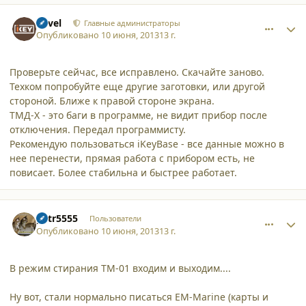
comment_9926
Author stats
Pavel
Главные администраторы
Опубликовано
10 июня, 2013
13 г.
Проверьте сейчас, все исправлено. Скачайте заново.
Техком попробуйте еще другие заготовки, или другой
стороной. Ближе к правой стороне экрана.
ТМД-Х - это баги в программе, не видит прибор после
отключения. Передал программисту.
Рекомендую пользоваться iKeyBase - все данные можно в
нее перенести, прямая работа с прибором есть, не
повисает. Более стабильна и быстрее работает.
comment_9927
Author stats
petr5555
Пользователи
Опубликовано
10 июня, 2013
13 г.
В режим стирания ТМ-01 входим и выходим....
Ну вот, стали нормально писаться EM-Marine (карты и