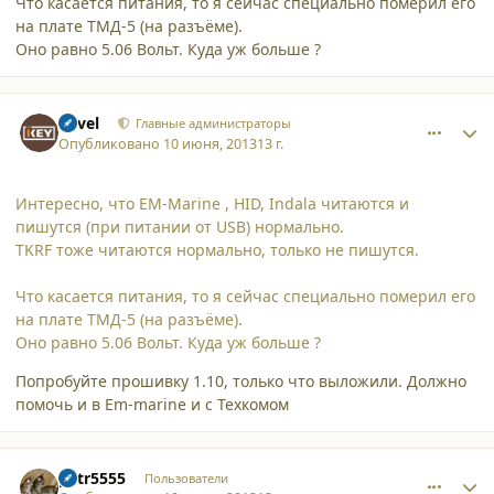
Что касается питания, то я сейчас специально померил его
на плате ТМД-5 (на разъёме).
Оно равно 5.06 Вольт. Куда уж больше ?
comment_9923
Author stats
Pavel
Главные администраторы
Опубликовано
10 июня, 2013
13 г.
Интересно, что EM-Marine , HID, Indala читаются и
пишутся (при питании от USB) нормально.
TKRF тоже читаются нормально, только не пишутся.
Что касается питания, то я сейчас специально померил его
на плате ТМД-5 (на разъёме).
Оно равно 5.06 Вольт. Куда уж больше ?
Попробуйте прошивку 1.10, только что выложили. Должно
помочь и в Em-marine и с Техкомом
comment_9924
Author stats
petr5555
Пользователи