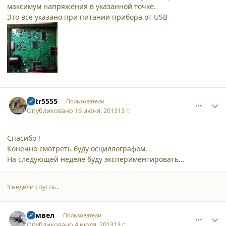
максимум напряжения в указанной точке.
Это все указано при питании прибора от USB
comment_9933
Author stats
petr5555
Пользователи
Опубликовано
16 июня, 2013
13 г.
Спасибо !
Конечно смотреть буду осциллографом.
На следующей неделе буду экспериментировать...
3 недели спустя...
comment_9981
Author stats
Самвел
Пользователи
Опубликовано
4 июля, 2013
13 г.