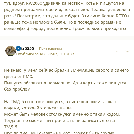
тут, вдруг, RW2000 удивили качеством, хоть и пишутся на
родном программаторе и однократники. Правда, дешевле в
разы! Посмотрим, что дальше будет. Эти сине-белые RFID'ы
раньше тоже неплохие были. Но в последнее время- не
комильфо. :( Народу постепенно Epoxy по вкусу приходятся.
comment_9920
Author stats
petr5555
Пользователи
Опубликовано
8 июня, 2013
13 г.
Не знаю, у меня сейчас брелки EM-MARINE серого и синего
цвета от RMX.
Пишутся абсолютно нормально. Да и карты тоже пишутся
без проблем.
На ТМД-5 они тоже пишутся, за исключением глюка с
кодами, который я описал выше.
Может быть человек столкнулся именно с таким кодом.
Тогда он не сможет ни прочитать ни записать его на
ТМД-5.
Про другие ТМД сказать не могу. Может быть другие