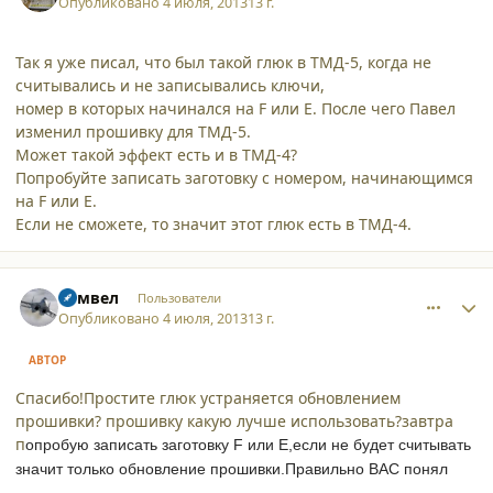
Опубликовано
4 июля, 2013
13 г.
Так я уже писал, что был такой глюк в ТМД-5, когда не
считывались и не записывались ключи,
номер в которых начинался на F или E. После чего Павел
изменил прошивку для ТМД-5.
Может такой эффект есть и в ТМД-4?
Попробуйте записать заготовку с номером, начинающимся
на F или E.
Если не сможете, то значит этот глюк есть в ТМД-4.
comment_9983
Author stats
Самвел
Пользователи
Опубликовано
4 июля, 2013
13 г.
АВТОР
Спасибо!Простите глюк устраняется обновлением
прошивки? прошивку какую лучше использовать?завтра
п
опробую записать заготовку F или E,если не будет считывать
значит только обновление прошивки.Правильно ВАС понял