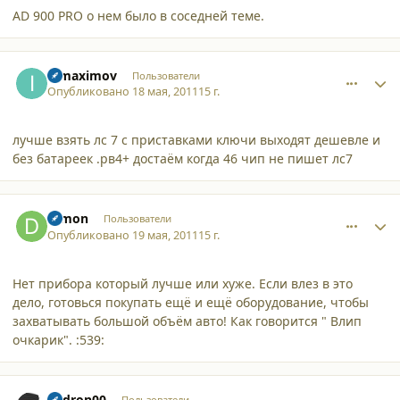
AD 900 PRO о нем было в соседней теме.
comment_8139
Author stats
ipmaximov
Пользователи
Опубликовано
18 мая, 2011
15 г.
лучше взять лс 7 с приставками ключи выходят дешевле и
без батареек .рв4+ достаём когда 46 чип не пишет лс7
comment_8140
Author stats
Dimon
Пользователи
Опубликовано
19 мая, 2011
15 г.
Нет прибора который лучше или хуже. Если влез в это
дело, готовься покупать ещё и ещё оборудование, чтобы
захватывать большой объём авто! Как говорится " Влип
очкарик". :539:
comment_8142
Author stats
andron00
Пользователи