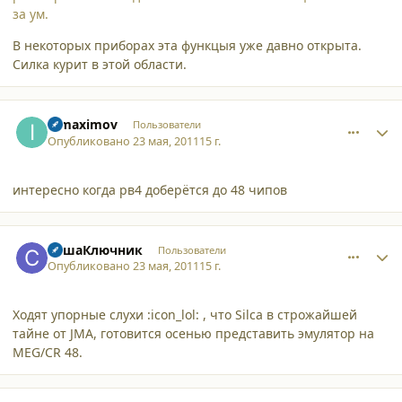
за ум.
В некоторых приборах эта функцыя уже давно открыта.
Силка курит в этой области.
comment_8184
Author stats
ipmaximov
Пользователи
Опубликовано
23 мая, 2011
15 г.
интересно когда рв4 доберётся до 48 чипов
comment_8185
Author stats
СашаКлючник
Пользователи
Опубликовано
23 мая, 2011
15 г.
Ходят упорные слухи :icon_lol: , что Silca в строжайшей
тайне от JMA, готовится осенью представить эмулятор на
MEG/CR 48.
comment_8186
Author stats