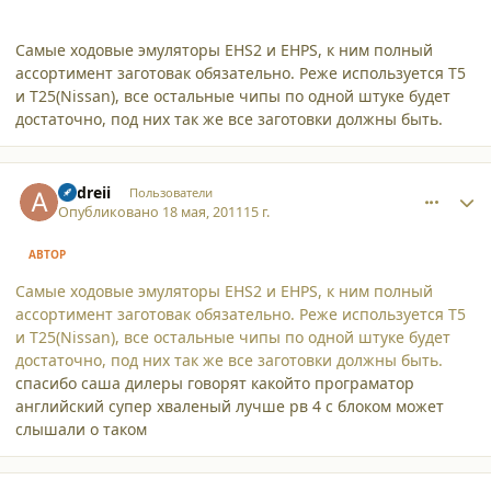
Самые ходовые эмуляторы EHS2 и EHPS, к ним полный
ассортимент заготовак обязательно. Реже используется Т5
и Т25(Nissan), все остальные чипы по одной штуке будет
достаточно, под них так же все заготовки должны быть.
comment_8134
Author stats
andreii
Пользователи
Опубликовано
18 мая, 2011
15 г.
АВТОР
Самые ходовые эмуляторы EHS2 и EHPS, к ним полный
ассортимент заготовак обязательно. Реже используется Т5
и Т25(Nissan), все остальные чипы по одной штуке будет
достаточно, под них так же все заготовки должны быть.
спасибо саша дилеры говорят какойто програматор
английский супер хваленый лучше рв 4 с блоком может
слышали о таком
comment_8135
Author stats