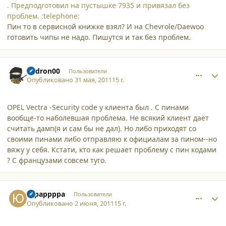
. Предподготовил на пустышке 7935 и привязал без
проблем. :telephone:
Пин то в сервисной книжке взял? И на Chevrole/Daewoo
готовить чипы не надо. Пишутся и так без проблем.
comment_8215
Author stats
andron00
Пользователи
Опубликовано
31 мая, 2011
15 г.
OPEL Vectra -Security code у клиента был . С пинами
вообще-то наболевшая проблема. Не всякий клиент даёт
считать дамп(я и сам бы не дал). Но либо приходят со
своими пинами либо отправляю к официалам за пином--но
вяжу у себя. Кстати, кто как решает проблему с пин кодами
? С французами совсем туго.
comment_8221
Author stats
Юрарррра
Пользователи
Опубликовано
2 июня, 2011
15 г.