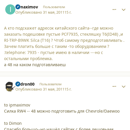
comment_8208
Author stats
ipmaximov
Пользователи
Опубликовано
31 мая, 2011
15 г.
А кто подскажет адресок китайского сайта--где можно
заказать подешовке пустые PCF7935, стекляшку T6(ID48) ,и
RI-TRP-B9WK Silca (T16) ? Чтоб самому предподготавливать .
Зачем платить больше с таким -то оборудованием ?
:telephone: 7935 - пустые имею в наличии ---но с
остальными проблемка.
а 48 на каком подготавливаеш
comment_8210
Author stats
andron00
Пользователи
Опубликовано
31 мая, 2011
15 г.
to ipmaximov
Силка RW4 -- 48 можно подготовить для Chevrole/Daewoo
to Dimon
Спасибо большо--но нашёл сайтик с более дешовыми