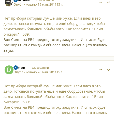
Опубликовано
19 мая, 2011
15 г.
Нет прибора который лучше или хуже. Если влез в это
дело, готовься покупать ещё и ещё оборудование, чтобы
захватывать большой объём авто! Как говорится " Влип
очкарик". :539:
Вон Силка на РВ4 предподготоку замутила. И список будет
расширяться с каждым обновлением. Наконец-то взялись
за ум.
comment_8148
Author stats
Dimon
Пользователи
Опубликовано
20 мая, 2011
15 г.
Нет прибора который лучше или хуже. Если влез в это
дело, готовься покупать ещё и ещё оборудование, чтобы
захватывать большой объём авто! Как говорится " Влип
очкарик". :539:
Вон Силка на РВ4 предподготоку замутила. И список будет
расширяться с каждым обновлением. Наконец-то взялись