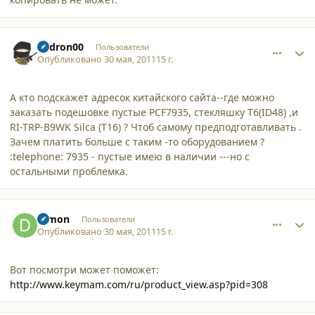
comment_8205
Author stats
andron00
Пользователи
Опубликовано
30 мая, 2011
15 г.
А кто подскажет адресок китайского сайта--где можно
заказать подешовке пустые PCF7935, стекляшку T6(ID48) ,и
RI-TRP-B9WK Silca (T16) ? Чтоб самому предподготавливать .
Зачем платить больше с таким -то оборудованием ?
:telephone: 7935 - пустые имею в наличии ---но с
остальными проблемка.
comment_8206
Author stats
Dimon
Пользователи
Опубликовано
30 мая, 2011
15 г.
Вот посмотри может поможет:
http://www.keymam.com/ru/product_view.asp?pid=308