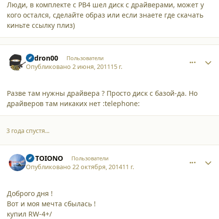
Люди, в комплекте с РВ4 шел диск с драйверами, может у
кого остался, сделайте образ или если знаете где скачать
киньте ссылку плиз)
comment_8224
Author stats
andron00
Пользователи
Опубликовано
2 июня, 2011
15 г.
Разве там нужны драйвера ? Просто диск с базой-да. Но
драйверов там никаких нет :telephone:
3 года спустя...
comment_12318
Author stats
TOTOIONO
Пользователи
Опубликовано
22 октября, 2014
11 г.
Доброго дня !
Вот и моя мечта сбылась !
купил RW-4+/