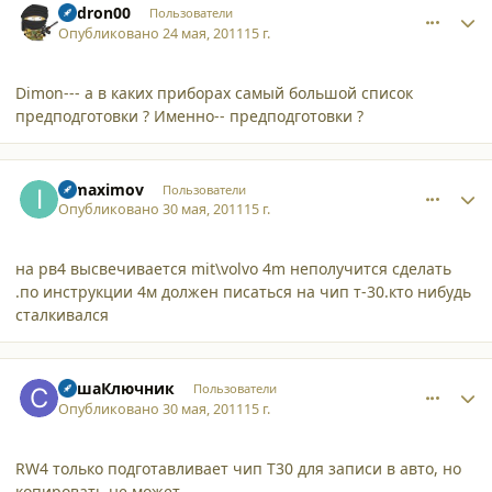
andron00
Пользователи
Опубликовано
24 мая, 2011
15 г.
Dimon--- а в каких приборах самый большой список
предподготовки ? Именно-- предподготовки ?
comment_8203
Author stats
ipmaximov
Пользователи
Опубликовано
30 мая, 2011
15 г.
на рв4 высвечивается mit\volvo 4m неполучится сделать
.по инструкции 4м должен писаться на чип т-30.кто нибудь
сталкивался
comment_8204
Author stats
СашаКлючник
Пользователи
Опубликовано
30 мая, 2011
15 г.
RW4 только подготавливает чип Т30 для записи в авто, но
копировать не может.