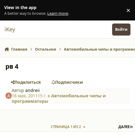
Перейти к содержанию
View in the app
×
Di
A better way to browse.
Learn more
.
iKey
Войти
Главная
Остальное
Автомобильные чипы и программ
рв 4
Поделиться
Подписчики
Автор
andreii
16 мая, 2011
15 г.
в
Автомобильные чипы и
программаторы
П
СТРАНИЦА 1 ИЗ 2
ДАЛЕЕ
comment_8125
Author stats