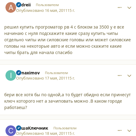
andreii
Пользователи
Опубликовано
16 мая, 2011
15 г.
решил купить прогроматор рв 4 с блоком за 3500 у е все
начинаю с нуля подскажите какие сразу купить чипы
отдельно чипы или силовские головы или может силовские
головы на некоторые авто и если можно скажите какие
чипы брать для начала спасибо
comment_8127
Author stats
ipmaximov
Пользователи
Опубликовано
17 мая, 2011
15 г.
бери все хотя бы по одной,а то будет обидно если принесут
ключ которого нет а зачиповать можно .В каком городе
работаеш?
comment_8129
Author stats
СашаКлючник
Пользователи
Опубликовано
18 мая, 2011
15 г.