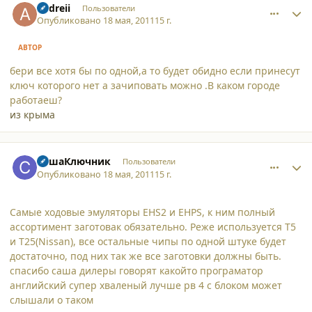
andreii
Пользователи
Опубликовано
18 мая, 2011
15 г.
АВТОР
бери все хотя бы по одной,а то будет обидно если принесут
ключ которого нет а зачиповать можно .В каком городе
работаеш?
из крыма
comment_8136
Author stats
СашаКлючник
Пользователи
Опубликовано
18 мая, 2011
15 г.
Самые ходовые эмуляторы EHS2 и EHPS, к ним полный
ассортимент заготовак обязательно. Реже используется Т5
и Т25(Nissan), все остальные чипы по одной штуке будет
достаточно, под них так же все заготовки должны быть.
спасибо саша дилеры говорят какойто програматор
английский супер хваленый лучше рв 4 с блоком может
слышали о таком