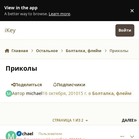
Перейти к содержанию
View in the app
×
Di
A better way to browse.
Learn more
.
iKey
Войти
Главная
Остальное
Болталка, флейм
Приколы
Приколы
Поделиться
Подписчики
Автор
michael
16 октября, 2010
15 г.
в
Болталка, флейм
П
СТРАНИЦА 1 ИЗ 2
ДАЛЕЕ
comment_7065
Author stats
michael
Пользователи