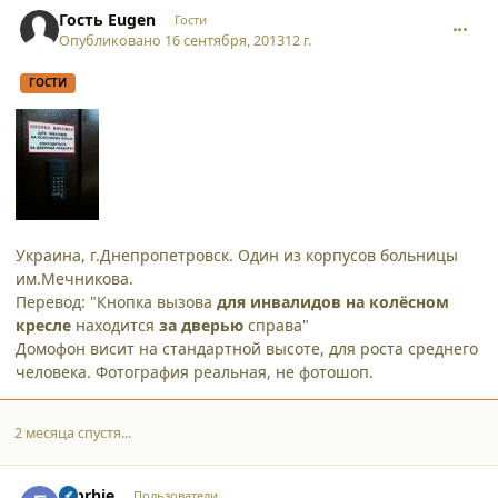
comment_10631
Гость Eugen
Гости
Опубликовано
16 сентября, 2013
12 г.
ГОСТИ
Украина, г.Днепропетровск. Один из корпусов больницы
им.Мечникова.
Перевод: "Кнопка вызова
для инвалидов на колёсном
кресле
находится
за дверью
справа"
Домофон висит на стандартной высоте, для роста среднего
человека. Фотография реальная, не фотошоп.
2 месяца спустя...
comment_10925
Author stats
fdbrhje
Пользователи