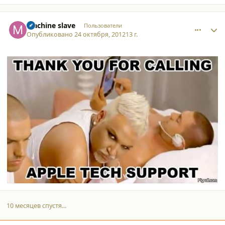
comment_9416
Author stats
Machine slave
Пользователи
Опубликовано
24 октября, 2012
13 г.
10 месяцев спустя...