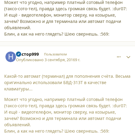
Может что угодно, например платный сотовый телефон
(таксо-сото-тел), правда здесь громкая связь будет. :dur07:
И ещё - видеотелефон, монитор сверху, на козырьке,
зачем? Возможно и для терминала или автомат подачи
объявлений.
Блин, а как на него глядеть? Шею свернешь. :569:
comment_16285
Author stats
Нестор999
Пользователи
Опубликовано
3 сентября, 2016
9 г.
Какой-то автомат (терминал) для пополнения счёта. Весьма
оригинально использовали БВД-313T в качестве
клавиатуры...
Может что угодно, например платный сотовый телефон
(таксо-сото-тел), правда здесь громкая связь будет. :dur07:
И ещё - видеотелефон, монитор сверху, на козырьке,
зачем? Возможно и для терминала или автомат подачи
объявлений.
Блин, а как на него глядеть? Шею свернешь. :569: