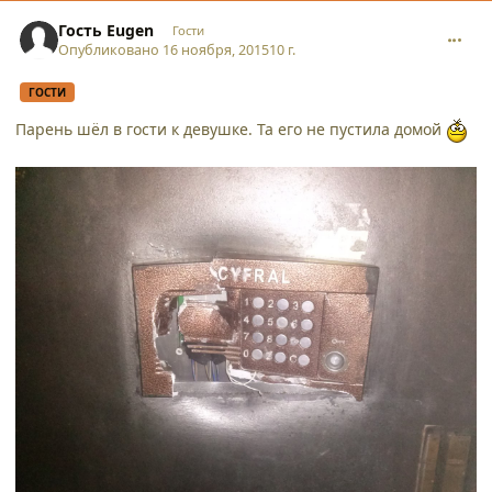
comment_14584
Гость Eugen
Гости
Опубликовано
16 ноября, 2015
10 г.
ГОСТИ
Парень шёл в гости к девушке. Та его не пустила домой