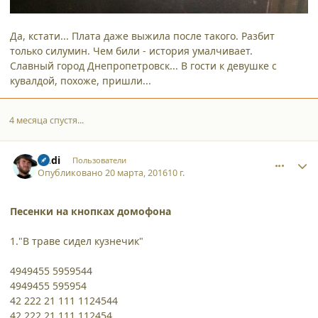
Да, кстати... Плата даже выжила после такого. Разбит
только силумин. Чем били - история умалчивает.
Славный город Днепропетровск... В гости к девушке с
кувалдой, похоже, пришли...
4 месяца спустя...
comment_15430
Author stats
Andi
Пользователи
Опубликовано
20 марта, 2016
10 г.
Песенки на кнопках домофона
1."В траве сидел кузнечик"
4949455 5959544
4949455 595954
42 222 21 111 1124544
42 222 21 111 112454