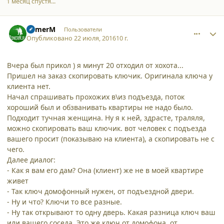
1 месяц спустя...
comment_16153
Author stats
ZomerM
Пользователи
Опубликовано
22 июля, 2016
10 г.
Вчера был прикол ) я минут 20 отходил от хохота...
Пришел на заказ скопировать ключик. Оригинала ключа у
клиента нет.
Начал спрашивать прохожих в\из подъезда, поток
хороший был и обзванивать квартиры не надо было.
Подходит тучная женщина. Ну я к ней, здрасте, траляля,
можно скопировать ваш ключик. вот человек с подъезда
вашего просит (показываю на клиента), а скопировать не с
чего.
Далее диалог:
- Как я вам его дам? Она (клиент) же не в моей квартире
живет
- Так ключ домофонный нужен, от подъездной двери.
- Ну и что? Ключи то все разные.
- Ну так открывают то одну дверь. Какая разница ключ ваш
или вашего соседа. Это же ключ от домофона, от