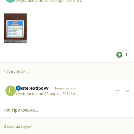
Опубликовано
16 октября, 2010
15 г.
1
1 год спустя...
comment_9005
Author stats
labstereotipovv
Пользователи
Опубликовано
23 марта, 2012
14 г.
:bt: Прикольно.....
2 месяца спустя...