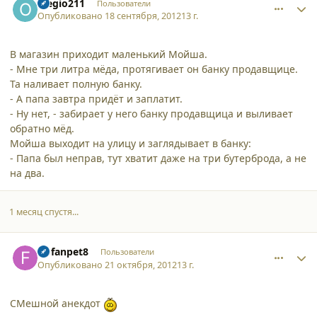
olegio211
Пользователи
Опубликовано
18 сентября, 2012
13 г.
В магазин приходит маленький Мойша.
- Мне три литра мёда, протягивает он банку продавщице.
Та наливает полную банку.
- А папа завтра придёт и заплатит.
- Ну нет, - забирает у него банку продавщица и выливает
обратно мёд.
Мойша выходит на улицу и заглядывает в банку:
- Папа был неправ, тут хватит даже на три бутерброда, а не
на два.
1 месяц спустя...
comment_9410
Author stats
fiofanpet8
Пользователи
Опубликовано
21 октября, 2012
13 г.
СМешной анекдот