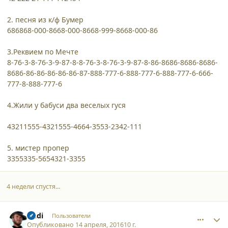
2. песня из к/ф Бумер
686868-000-8668-000-8668-999-8668-000-86
3.Реквием по Мечте
8-76-3-8-76-3-9-87-8-8-76-3-8-76-3-9-87-8-86-8686-8686-8686-
8686-86-86-86-86-86-87-888-777-6-888-777-6-888-777-6-666-
777-8-888-777-6
4.Жили у бабуси два веселых гуся
43211555-4321555-4664-3553-2342-111
5. мистер пропер
3355335-5654321-3355
4 недели спустя...
comment_15629
Author stats
Andi
Пользователи
Опубликовано
14 апреля, 2016
10 г.