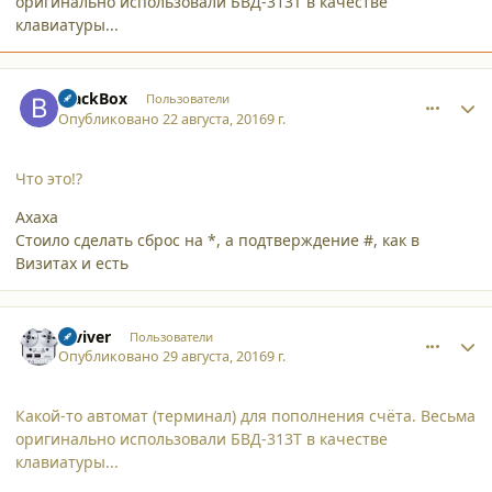
оригинально использовали БВД-313T в качестве
клавиатуры...
comment_16232
Author stats
BlackBox
Пользователи
Опубликовано
22 августа, 2016
9 г.
Что это!?
Ахаха
Стоило сделать сброс на *, а подтверждение #, как в
Визитах и есть
comment_16270
Author stats
reviver
Пользователи
Опубликовано
29 августа, 2016
9 г.
Какой-то автомат (терминал) для пополнения счёта. Весьма
оригинально использовали БВД-313T в качестве
клавиатуры...