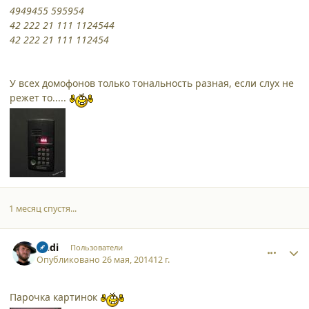
4949455 595954
42 222 21 111 1124544
42 222 21 111 112454
У всех домофонов только тональность разная, если слух не
режет то.....
1 месяц спустя...
comment_11641
Author stats
Andi
Пользователи
Опубликовано
26 мая, 2014
12 г.
Парочка картинок