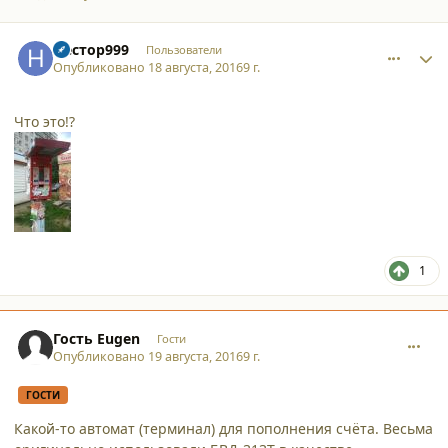
comment_16224
Author stats
Нестор999
Пользователи
Опубликовано
18 августа, 2016
9 г.
Что это!?
1
comment_16226
Гость Eugen
Гости
Опубликовано
19 августа, 2016
9 г.
ГОСТИ
Какой-то автомат (терминал) для пополнения счёта. Весьма