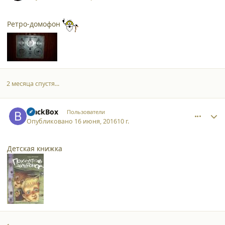
Ретро-домофон
2 месяца спустя...
comment_16060
Author stats
BlackBox
Пользователи
Опубликовано
16 июня, 2016
10 г.
Детская книжка