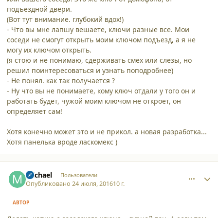
подъездной двери.
(Вот тут внимание. глубокий вдох!)
- Что вы мне лапшу вешаете, ключи разные все. Мои
соседи не смогут открыть моим ключом подъезд, а я не
могу их ключом открыть.
(я стою и не понимаю, сдерживать смех или слезы, но
решил поинтересоваться и узнать поподробнее)
- Не понял. как так получается ?
- Ну что вы не понимаете, кому ключ отдали у того он и
работать будет, чужой моим ключом не откроет, он
определяет сам!
Хотя конечно может это и не прикол. а новая разработка...
Хотя панелька вроде ласкомекс )
comment_16156
Author stats
michael
Пользователи
Опубликовано
24 июля, 2016
10 г.
АВТОР