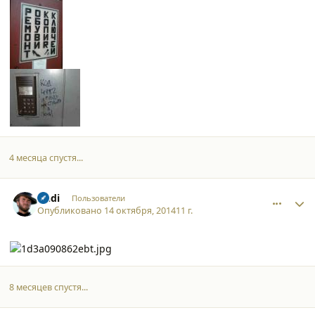
4 месяца спустя...
comment_12298
Author stats
Andi
Пользователи
Опубликовано
14 октября, 2014
11 г.
8 месяцев спустя...
comment_13668
Author stats