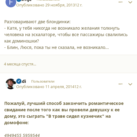
Опубликовано
29 ноября, 2013
12 г.
Разговаривают две блондинки:
- Катя, у тебя никогда не возникало желания толкнуть
человека на эскалаторе, чтобы все пассажиры свалились
как доминошки?
- Блин, Люся, пока ты не сказала, не возникало...
4 месяца спустя...
comment_11342
Author stats
Andi
Пользователи
Опубликовано
11 апреля, 2014
12 г.
Пожалуй, лучший способ закончить романтическое
свидание после того как вы провели девушку к ее
дому, это сыграть "В траве сидел кузнечик" на
домофоне:
4949455 5959544