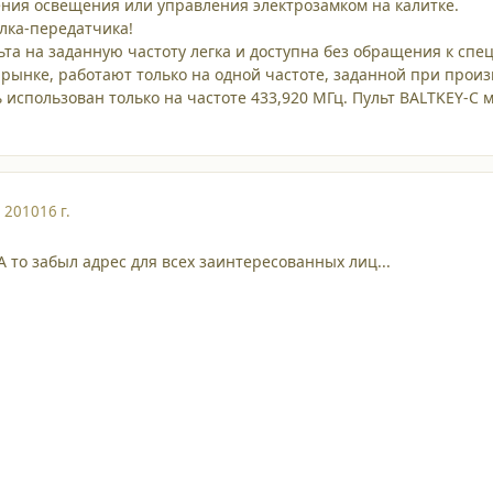
ения освещения или управления электрозамком на калитке.
елка-передатчика!
ьта на заданную частоту легка и доступна без обращения к сп
 рынке, работают только на одной частоте, заданной при прои
 использован только на частоте 433,920 МГц. Пульт BALTKEY-C
, 2010
16 г.
А то забыл адрес для всех заинтересованных лиц...