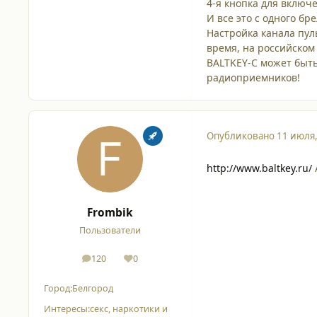
4-я кнопка для включ
И все это с одного бр
Настройка канала пул
время, на российском
BALTKEY-C может быть
радиоприемников!
Опубликовано
11 июля
http://www.baltkey.ru/
Frombik
Пользователи
120
0
сообщения
Репутация
Город:
Белгород
Интересы:
секс, наркотики и