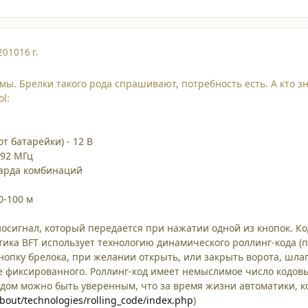
2010
16 г.
емы. Брелки такого рода спрашивают, потребность есть. А кто з
ol:
т батарейки) - 12 В
.92 МГц
иарда комбинаций
0-100 м
диосигнал, который передается при нажатии одной из кнопок. К
атика BFT использует технологию динамического роллинг-кода (
нопку брелока, при желании открыть, или закрыть ворота, шлаг
фиксированного. Роллинг-код имеет немыслимое число кодовы
одом можно быть уверенным, что за время жизни автоматики, ко
about/technologies/rolling_code/index.php
)