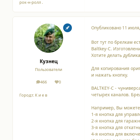
рок-н-ролл .
Опубликовано
11 июля
Вот тут по брелкам ес
Baltkey-C. Изготовлен
Хотите делать дублик
Кузнец
Для копирования ориг
Пользователи
и нажать кнопку.
466
0
сообщения
Репутация
BALTKEY-C - чунивер
четырех каналов. Бре
Город:
г. К и е в
Например, Вы можете 
1-я кнопка для управ
2-я кнопка для гараж
3-я кнопка для откатн
4-я кнопка для включ