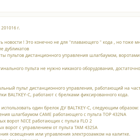
, 2010
16 г.
ть новости ! Это конечно не для "плавающего " кода , но тоже 
ие дубликатов
аты пультов дистанционного управления шлагбаумом, воротами 
инального пульта не нужно никакого оборудования, достаточно
сальный пульт дистанционного управления, работающий на ча
лки BALTKEY-C, работают с брелками фиксированного кода.
использовать один брелок ДУ BALTKEY-C, следующим образом:
ления шлагбаумом CAME работающего с пульта TOP 432NA
ных ворот NICE работающих с пульта FLO 2
ых ворот с управлением от пульта TAM 432SA
ения освещения или управления электрозамком на калитке.