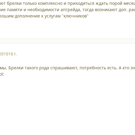
ют брелки только комплексно и приходиться ждать порой меся
вие памяти и необходимости апгрейда, тогда возникают доп. ра
рошим дополнение к услугам "ключников"
2010
16 г.
емы. Брелки такого рода спрашивают, потребность есть. А кто з
ol: