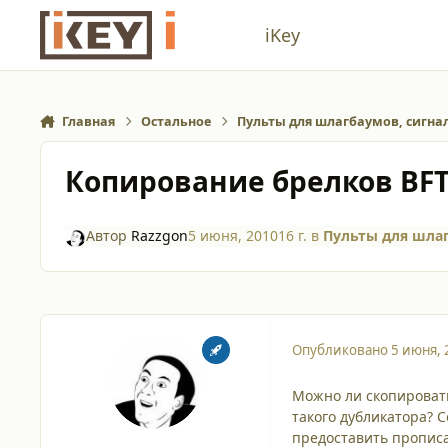
Перейти к содержанию
iKey
Главная
Остальное
Пульты для шлагбаумов, сигн
Копирование брелков BFT
Автор
Razzgon
5 июня, 2010
16 г.
в
Пульты для шла
Опубликовано
5 июня, 
Можно ли скопировать
такого дубликатора? 
предоставить прописа