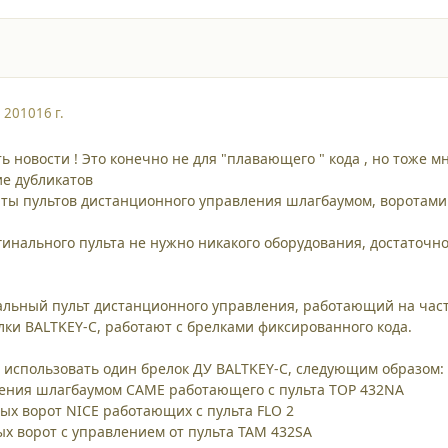
, 2010
16 г.
ть новости ! Это конечно не для "плавающего " кода , но тоже 
ие дубликатов
аты пультов дистанционного управления шлагбаумом, воротами 
инального пульта не нужно никакого оборудования, достаточно
сальный пульт дистанционного управления, работающий на ча
лки BALTKEY-C, работают с брелками фиксированного кода.
использовать один брелок ДУ BALTKEY-C, следующим образом:
ления шлагбаумом CAME работающего с пульта TOP 432NA
ных ворот NICE работающих с пульта FLO 2
ых ворот с управлением от пульта TAM 432SA