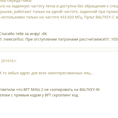
елка-передатчика!
ьта на заданную частоту легка и доступна без обращения к сп
 рынке, работают только на одной частоте, заданной при прои
 использован только на частоте 433,920 МГц. Пульт BALTKEY-C
Спасибо тебе за инфу! :dk:
!!! :newconfus: При отступлении патронами рассчитаемся!!!! :105
, 2010
16 г.
А то забыл адрес для всех заинтересованных лиц...
тветили что BFT Mitto 2 не скопировать на BALTKEY-M
елоки с прямым кодом у BFT скроллинг код