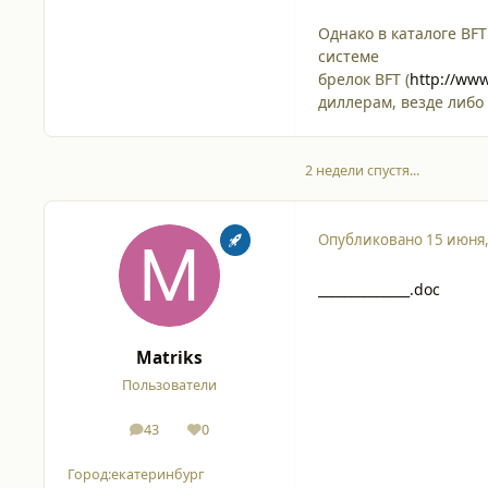
Однако в каталоге BF
системе
брелок BFT (
http://ww
диллерам, везде либо 
2 недели спустя...
Опубликовано
15 июня
______________.doc
Matriks
Пользователи
43
0
сообщения
Репутация
Город:
екатеринбург