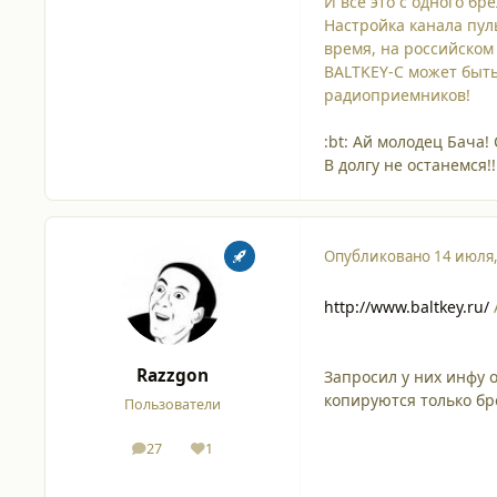
И все это с одного бр
Настройка канала пул
время, на российском
BALTKEY-C может быть
радиоприемников!
:bt: Ай молодец Бача! 
В долгу не останемся!
Опубликовано
14 июля
http://www.baltkey.ru/
Razzgon
Запросил у них инфу о
копируются только бр
Пользователи
27
1
сообщения
Репутация