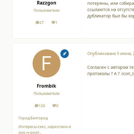
Razzgon
потеряны, или собира
ссылаются на отсутст
Пользователи
дубликатор был бы хо
27
1
сообщения
Репутация
Опубликовано
5 июня, 
Согласен с автором т
протоколы ? А ? :icon_l
Frombik
Пользователи
120
0
сообщения
Репутация
Город:
Белгород
Интересы:
секс, наркотики и
рок-н-ролл .