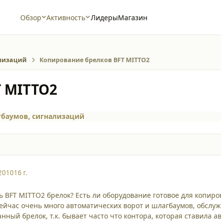
Обзор
Активность
Лидеры
Магазин
ализаций
Копирование брелков BFT MITTO2
 MITTO2
гбаумов, сигнализаций
2010
16 г.
 BFT MITTO2 брелок? Есть ли оборудование готовое для копир
Сейчас очень много автоматических ворот и шлагбаумов, обслу
нный брелок, т.к. бывает часто что контора, которая ставила 