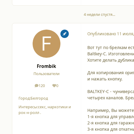
4 недели спустя...
Опубликовано
11 июля
Вот тут по брелкам ес
Baltkey-C. Изготовлен
Хотите делать дублик
Frombik
Для копирования ориг
Пользователи
и нажать кнопку.
120
0
сообщения
Репутация
BALTKEY-C - чунивер
четырех каналов. Бре
Город:
Белгород
Интересы:
секс, наркотики и
Например, Вы можете 
рок-н-ролл .
1-я кнопка для управ
2-я кнопка для гараж
3-я кнопка для откатн