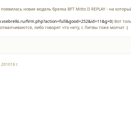
T появилась новая модель брелка BFT Mitto II REPLAY - на кот
w.vsebrelki.ru/firm.php?action=full&good=252&id=11&g=0
) Вот тол
отмалчиваются, либо говорят что нету, с Литвы тоже молчат :(
, 2010
16 г.