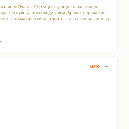
ециалисту. Пульты ДУ, существующие в настоящее
зводстве пульта, производителем. Брелок-передатчик
 может автоматически настроиться на сотни различных
F:
comment_687
АВТОР