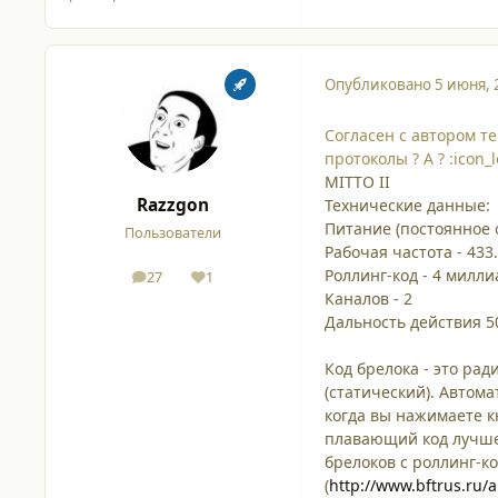
Опубликовано
5 июня, 
Согласен с автором т
протоколы ? А ? :icon_l
MITTO II
Razzgon
Технические данные:
Питание (постоянное о
Пользователи
Рабочая частота - 433
Роллинг-код - 4 милл
27
1
сообщения
Репутация
Каналов - 2
Дальность действия 5
Код брелока - это ра
(статический). Автом
когда вы нажимаете к
плавающий код лучше 
брелоков с роллинг-к
(
http://www.bftrus.ru/