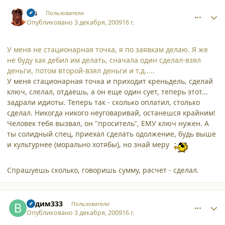
comment_5438
Author stats
sss
Пользователи
Опубликовано
3 декабря, 2009
16 г.
У меня не стационарная точка, я по заявкам делаю. Я же
не буду как дебил им делать, сначала один сделал-взял
деньги, потом второй-взял деньги и т.д.....
У меня стационарная точка и приходит креньдель, сделай
ключ, слелал, отдаешь, а он еще один сует, теперь этот...
задрали идиоты. Теперь так - сколько оплатил, столько
сделал. Никогда никого неуговаривай, останешся крайним!
Человек тебя вызвал, он "проситель", ЕМУ ключ нужен. А
ты солидный спец, приехал сделать одолжение, будь выше
и культурнее (морально хотябы), но знай меру
Спрашуешь сколько, говоришь сумму, расчет - сделал.
comment_5439
Author stats
Вадим333
Пользователи
Опубликовано
3 декабря, 2009
16 г.