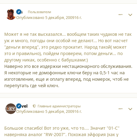
comment_5451
Author stats
sss
Пользователи
Опубликовано
5 декабря, 2009
16 г.
Может я не так высказался... вообщем таких чудаков не так
уж и много, погоды они особой не делают... Но вот насчет
"деньги вперед", это редко прокатит. Народ такой( может
это и правильно), пойдем проверем, потом деньги... по
другому никак, особенно с бабушками:)
Наверно это все издержки нестационарного обслуживания.
Я некоторые не домофонные ключи беру на 0,5-1 час на
изготовление, еще и оплату вперед, под номерок, чтоб не
перепутать где чей ключ.
comment_5452
Author stats
Pavel
Главные администраторы
Опубликовано
5 декабря, 2009
16 г.
Большое спасибо! Вот это уже, что то.... Значит "01-С"
наверняка аналог "RW-2007". Похожая эйфория (как у