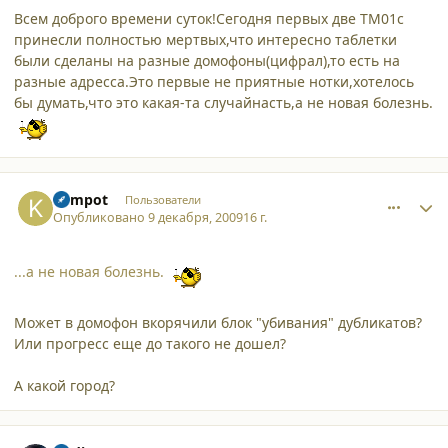
Всем доброго времени суток!Сегодня первых две ТМ01с
принесли полностью мертвых,что интересно таблетки
были сделаны на разные домофоны(цифрал),то есть на
разные адресса.Это первые не приятные нотки,хотелось
бы думать,что это какая-та случайнасть,а не новая болезнь.
comment_5473
Author stats
kampot
Пользователи
Опубликовано
9 декабря, 2009
16 г.
...а не новая болезнь.
Может в домофон вкорячили блок "убивания" дубликатов?
Или прогресс еще до такого не дошел?
А какой город?
comment_5476
Author stats