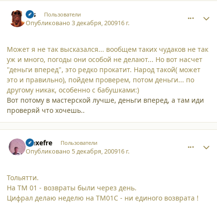
comment_5440
Author stats
sss
Пользователи
Опубликовано
3 декабря, 2009
16 г.
Может я не так высказался... вообщем таких чудаков не так
уж и много, погоды они особой не делают... Но вот насчет
"деньги вперед", это редко прокатит. Народ такой( может
это и правильно), пойдем проверем, потом деньги... по
другому никак, особенно с бабушками:)
Вот потому в мастерской лучше, деньги вперед, а там иди
проверяй что хочешь..
comment_5447
Author stats
alexefre
Пользователи
Опубликовано
5 декабря, 2009
16 г.
Тольятти.
На ТМ 01 - возвраты были через день.
Цифрал делаю неделю на ТМ01С - ни единого возврата !