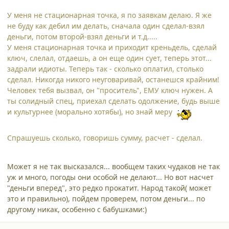
У меня не стационарная точка, я по заявкам делаю. Я же
не буду как дебил им делать, сначала один сделал-взял
деньги, потом второй-взял деньги и т.д.....
У меня стационарная точка и приходит креньдель, сделай
ключ, слелал, отдаешь, а он еще один сует, теперь этот...
задрали идиоты. Теперь так - сколько оплатил, столько
сделал. Никогда никого неуговаривай, останешся крайним!
Человек тебя вызвал, он "проситель", ЕМУ ключ нужен. А
ты солидный спец, приехал сделать одолжение, будь выше
и культурнее (морально хотябы), но знай меру
Спрашуешь сколько, говоришь сумму, расчет - сделал.
Может я не так высказался... вообщем таких чудаков не так
уж и много, погоды они особой не делают... Но вот насчет
"деньги вперед", это редко прокатит. Народ такой( может
это и правильно), пойдем проверем, потом деньги... по
другому никак, особенно с бабушками:)