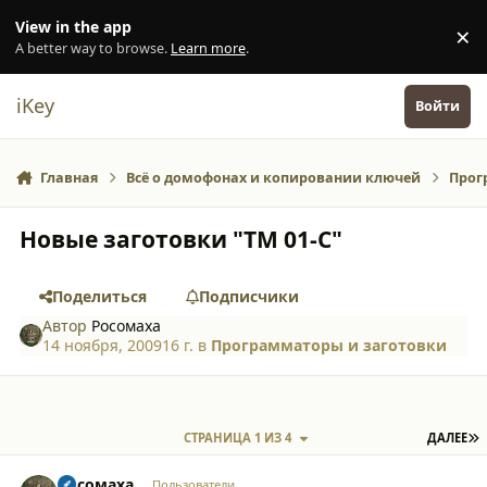
Перейти к содержанию
View in the app
×
Di
A better way to browse.
Learn more
.
iKey
Войти
Главная
Всё о домофонах и копировании ключей
Прог
Новые заготовки "ТМ 01-С"
Поделиться
Подписчики
Автор
Росомаха
14 ноября, 2009
16 г.
в
Программаторы и заготовки
П
СТРАНИЦА 1 ИЗ 4
ДАЛЕЕ
comment_5304
Author stats
Росомаха
Пользователи