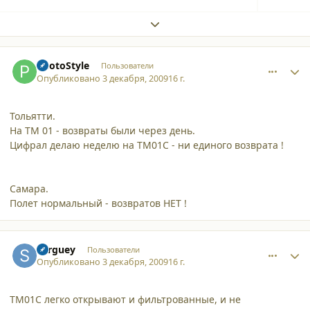
Expand topic overview
comment_5430
Author stats
PhotoStyle
Пользователи
Опубликовано
3 декабря, 2009
16 г.
Тольятти.
На ТМ 01 - возвраты были через день.
Цифрал делаю неделю на ТМ01С - ни единого возврата !
Самара.
Полет нормальный - возвратов НЕТ !
comment_5431
Author stats
Serguey
Пользователи
Опубликовано
3 декабря, 2009
16 г.
ТМ01С легко открывают и фильтрованные, и не