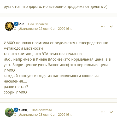
ругаются что дорого, но всеровно продолжают делать :-)
comment_5110
Author stats
SolaR
Пользователи
Опубликовано
22 октября, 2009
16 г.
ИМХО ценовая политика определяется непосредственно
метакодом местности
так что считаю , что ЭТА тема неактуальна
ибо , например в Киеве (Москве) это нормальная цена, а в
усть-Задрищенске (усть-Зажопинск) это нереальная цена...
ИМХО
каждый танцует исходя из наполняемости кошелька
населения....
разве не так?
сорри ИМХО
comment_5113
Author stats
Кузнец
Пользователи
Опубликовано
23 октября, 2009
16 г.