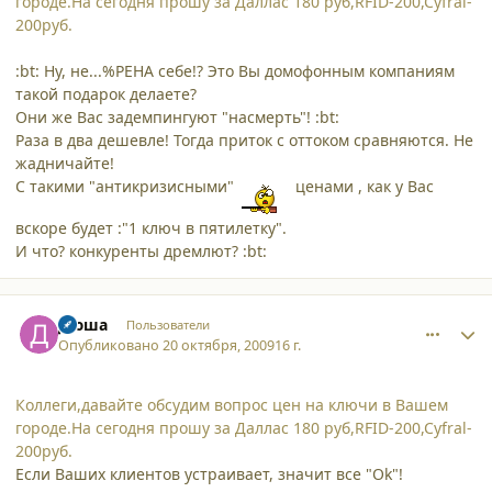
городе.На сегодня прошу за Даллас 180 руб,RFID-200,Cyfral-
200руб.
:bt: Ну, не...%РЕНА себе!? Это Вы домофонным компаниям
такой подарок делаете?
Они же Вас задемпингуют "насмерть"! :bt:
Раза в два дешевле! Тогда приток с оттоком сравняются. Не
жадничайте!
С такими "антикризисными"
ценами , как у Вас
вскоре будет :"1 ключ в пятилетку".
И что? конкуренты дремлют? :bt:
comment_5099
Author stats
Дюша
Пользователи
Опубликовано
20 октября, 2009
16 г.
Коллеги,давайте обсудим вопрос цен на ключи в Вашем
городе.На сегодня прошу за Даллас 180 руб,RFID-200,Cyfral-
200руб.
Если Ваших клиентов устраивает, значит все "Ok"!