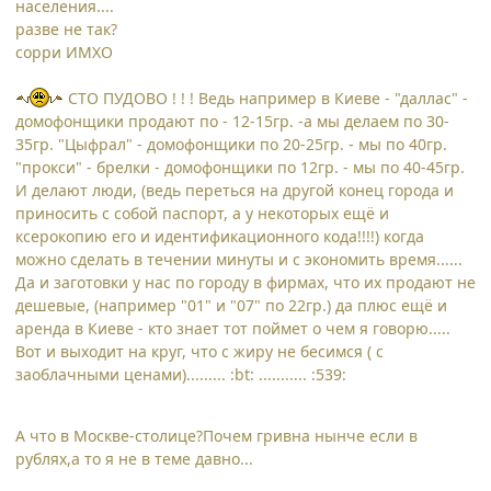
населения....
разве не так?
сорри ИМХО
СТО ПУДОВО ! ! ! Ведь например в Киеве - "даллас" -
домофонщики продают по - 12-15гр. -а мы делаем по 30-
35гр. "Цыфрал" - домофонщики по 20-25гр. - мы по 40гр.
"прокси" - брелки - домофонщики по 12гр. - мы по 40-45гр.
И делают люди, (ведь переться на другой конец города и
приносить с собой паспорт, а у некоторых ещё и
ксерокопию его и идентификационного кода!!!!) когда
можно сделать в течении минуты и с экономить время......
Да и заготовки у нас по городу в фирмах, что их продают не
дешевые, (например "01" и "07" по 22гр.) да плюс ещё и
аренда в Киеве - кто знает тот поймет о чем я говорю.....
Вот и выходит на круг, что с жиру не бесимся ( с
заоблачными ценами)......... :bt: ........... :539:
А что в Москве-столице?Почем гривна нынче если в
рублях,а то я не в теме давно...