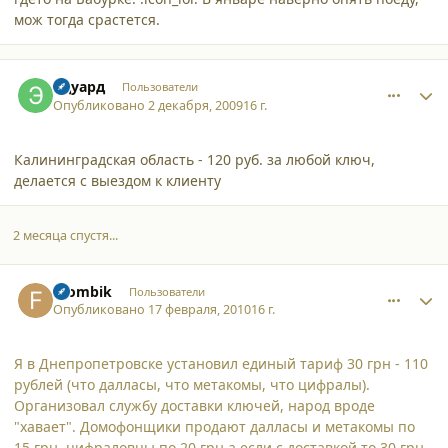
мож тогда срастется.
comment_5429
Author stats
Эдуард
Пользователи
Опубликовано
2 декабря, 2009
16 г.
Калининградская область - 120 руб. за любой ключ,
делается с выездом к клиенту
2 месяца спустя...
comment_5903
Author stats
Frombik
Пользователи
Опубликовано
17 февраля, 2010
16 г.
Я в Днепропетровске установил единый тариф 30 грн - 110
рублей (что далласы, что метакомы, что цифралы).
Организовал службу доставки ключей, народ вроде
"хавает". Домофонщики продают далласы и метакомы по
15 грн, цифраловцы по 20 грн а если с доставкой то 30 грн.