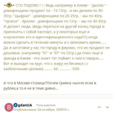
СТО ПУДОВО ! ! ! Ведь например в Киеве - "даллас" -
домофонщики продают по - 12-15гр. -а мы делаем по 30-
35гр. "Цыфрал" - домофонщики по 20-25гр. - мы по 40гр.
"прокси" - брелки - домофонщики по 12гр. - мы по 40-45гр.
И делают люди, (ведь переться на другой конец города и
приносить с собой паспорт, а у некоторых ещё и
ксерокопию его и идентификационного кода!!!!) когда
можно сделать в течении минуты и с экономить время......
Да и заготовки у нас по городу в фирмах, что их продают не
дешевые, (например "01" и "07" по 22гр.) да плюс ещё и
аренда в Киеве - кто знает тот поймет о чем я говорю.....
Вот и выходит на круг, что с жиру не бесимся ( с
заоблачными ценами)......... :bt: ........... :539:
А что в Москве-столице?Почем гривна нынче если в
рублях,а то я не в теме давно...
comment_5135
Author stats
BogdanUA
Пользователи
Опубликовано
24 октября, 2009
16 г.