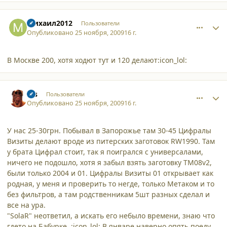
comment_5393
Author stats
Михаил2012
Пользователи
Опубликовано
25 ноября, 2009
16 г.
В Москве 200, хотя ходют тут и 120 делают:icon_lol:
comment_5399
Author stats
sss
Пользователи
Опубликовано
25 ноября, 2009
16 г.
У нас 25-30грн. Побывал в Запорожье там 30-45 Цифралы
Визиты делают вроде из питерских заготовок RW1990. Там
у брата Цифрал стоит, так я поигрался с универсалами,
ничего не подошло, хотя я забыл взять заготовку TM08v2,
были только 2004 и 01. Цифралы Визиты 01 открывает как
родная, у меня и проверить то негде, только Метаком и то
без фильтров, а там родственникам 5шт разных сделал и
все на ура.
"SolaR" неответил, а искать его небыло времени, знаю что
гдето на Бабурке. :icon_lol: В январе наверно опять поеду,