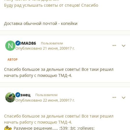
Буду рад услышать советы от спецов! Спасибо
Доставка обычной почтой - копейки
comment_4738
Author stats
NOMAD86
Пользователи
Опубликовано
21 июня, 2009
17 г.
АВТОР
Спасибо большое за дельные советы! Все таки решил
начать работу с помощью ТМД-4.
comment_4740
Author stats
Кузнец
Пользователи
Опубликовано
22 июня, 2009
17 г.
Спасибо большое за дельные советы! Все таки решил
начать работу с помощью ТМД-4.
Разумное решение..... :539: :bt: :rolleyes: