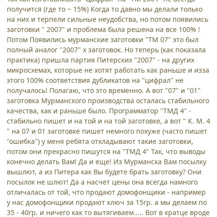
получится (где то ~ 15%) Когда то давно мы делали только
на них и терпели сильные неудобства, но потом появились
заготовки " 2007" и проблема была решена на все 100% !
Потом Появились мурманские заготовки "ТМ 07" это был
полный аналог "2007" х заготовок. Но теперь (как показала
практика) пришла партия Питерских "2007" - на других
микросхемах, которые не хотят работать как раньше и изза
этого 100% соответствия дубликатов на "цифрал" не
получалось! Полагаю, что это временно. А вот "07" и "01"
заготовка Мурманского производства осталась стабильного
качества, как и раньше было. Программатор "ТМД 4" -
стабильно пишет и на той и на той заготовке, а вот " К. М. 4
" на 07 и 01 заготовке пишет немного похуже (часто пишет
"ошибка") у меня ребята откладывают такие заготовки,
потом они прекрасно пишутся на "ТМД 4" Так, что выводы
конечно делать Вам! Да и еще! Из Мурманска Вам посылку
вышлют, а из Питера как Вы будете брать заготовку? Они
посылок не шлют! Да а насчет цены она всегда намного
отличалась от той, что продают домофонщики - например
у нас домофонщики продают ключ за 15гр. а мы делаем по
35 - 40гр. и ничего как то вытягиваем..... Вот в кратце вроде