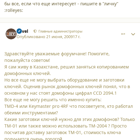
бы все, если что еще интересует - пишите в "личку"
:rolleyes:
comment_4737
Author stats
Pavel
Главные администраторы
Опубликовано
21 июня, 2009
17 г.
Здравствуйте уважаемые форумчане! Помогите,
пожалуйста советом!
Я сам живу в Казахстане, решил заняться копированием
домофонных ключей.
Но все еще не могу выбрать оборудование и заготовки
ключей. Оценив рынок домофонных ключей понял, что в
основном у нас стоят домофоны цифрал CCD 2094.1
Все еще не могу решить что именно купить:
TMD-4 или Keymaster pro 4RF что посоветуете, кто работал
обеими инструментами?
Какие заготовки ключей нужно для этих домофонов? Только
ТМ-01 или также можно использовать ТМ-2004 ? Просто
посчитав доставку заготовок ТМ-01, стоимость ключа
получается очень дорогой.