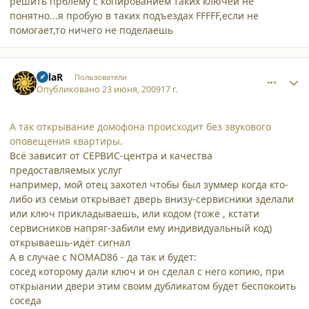
решить прблему с копированием таких ключей не
понятно...я пробую в таких подъездах FFFFF,если не
помогает,то ничего не поделаешь
comment_4744
Author stats
SolaR
Пользователи
Опубликовано
23 июня, 2009
17 г.
А так открывание домофона происходит без звукового
оповещения квартиры.
Всё зависит от СЕРВИС-центра и качества
предоставляемых услуг
например, мой отец захотел чтобы был зуммер когда кто-
либо из семьи открывает дверь внизу-сервисники зделали
или ключ прикладываешь, или кодом (тоже , кстати
сервисников напряг-забили ему индивидуальный код)
открываешь-идёт сигнал
А в случае с NOMAD86 - да так и будет:
сосед которому дали ключ и он сделал с него копию, при
открыании двери этим своим дубликатом будет беспокоить
соседа