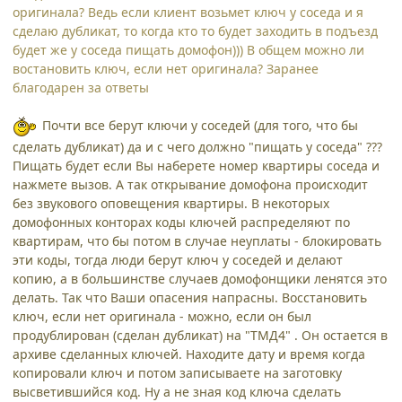
оригинала? Ведь если клиент возьмет ключ у соседа и я
сделаю дубликат, то когда кто то будет заходить в подъезд
будет же у соседа пищать домофон))) В общем можно ли
востановить ключ, если нет оригинала? Заранее
благодарен за ответы
Почти все берут ключи у соседей (для того, что бы
сделать дубликат) да и с чего должно "пищать у соседа" ???
Пищать будет если Вы наберете номер квартиры соседа и
нажмете вызов. А так открывание домофона происходит
без звукового оповещения квартиры. В некоторых
домофонных конторах коды ключей распределяют по
квартирам, что бы потом в случае неуплаты - блокировать
эти коды, тогда люди берут ключ у соседей и делают
копию, а в большинстве случаев домофонщики ленятся это
делать. Так что Ваши опасения напрасны. Восстановить
ключ, если нет оригинала - можно, если он был
продублирован (сделан дубликат) на "ТМД4" . Он остается в
архиве сделанных ключей. Находите дату и время когда
копировали ключ и потом записываете на заготовку
высветившийся код. Ну а не зная код ключа сделать