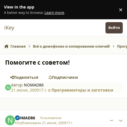
Перейти к содержанию
View in the app
×
Di
A better way to browse.
Learn more
.
iKey
Войти
Главная
Всё о домофонах и копировании ключей
Прог
Помогите с советом!
Поделиться
Подписчики
Автор
NOMAD86
21 июня, 2009
17 г.
в
Программаторы и заготовки
comment_4735
Author stats
NOMAD86
Пользователи
Опубликовано
21 июня, 2009
17 г.