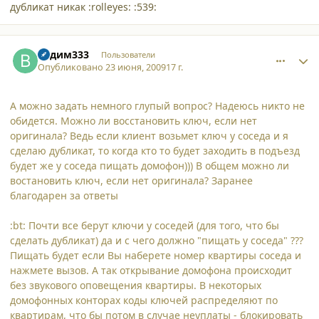
дубликат никак :rolleyes: :539:
comment_4743
Author stats
Вадим333
Пользователи
Опубликовано
23 июня, 2009
17 г.
А можно задать немного глупый вопрос? Надеюсь никто не
обидется. Можно ли восстановить ключ, если нет
оригинала? Ведь если клиент возьмет ключ у соседа и я
сделаю дубликат, то когда кто то будет заходить в подъезд
будет же у соседа пищать домофон))) В общем можно ли
востановить ключ, если нет оригинала? Заранее
благодарен за ответы
:bt: Почти все берут ключи у соседей (для того, что бы
сделать дубликат) да и с чего должно "пищать у соседа" ???
Пищать будет если Вы наберете номер квартиры соседа и
нажмете вызов. А так открывание домофона происходит
без звукового оповещения квартиры. В некоторых
домофонных конторах коды ключей распределяют по
квартирам, что бы потом в случае неуплаты - блокировать