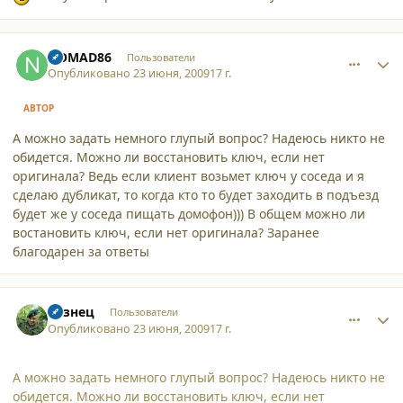
comment_4741
Author stats
NOMAD86
Пользователи
Опубликовано
23 июня, 2009
17 г.
АВТОР
А можно задать немного глупый вопрос? Надеюсь никто не
обидется. Можно ли восстановить ключ, если нет
оригинала? Ведь если клиент возьмет ключ у соседа и я
сделаю дубликат, то когда кто то будет заходить в подъезд
будет же у соседа пищать домофон))) В общем можно ли
востановить ключ, если нет оригинала? Заранее
благодарен за ответы
comment_4742
Author stats
Кузнец
Пользователи
Опубликовано
23 июня, 2009
17 г.
А можно задать немного глупый вопрос? Надеюсь никто не
обидется. Можно ли восстановить ключ, если нет