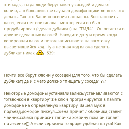
эти коды, тогда люди берут ключ у соседей и делают
копию, а в большинстве случаев домофонщики ленятся это
делать. Так что Ваши опасения напрасны. Восстановить
ключ, если нет оригинала - можно, если он был
продублирован (сделан дубликат) на "ТМД4" . Он остается в
архиве сделанных ключей. Находите дату и время когда
копировали ключ и потом записываете на заготовку
высветившийся код. Ну а не зная код ключа сделать
дубликат никак
:539:
Почти все берут ключи у соседей (для того, что бы сделать
дубликат) да и с чего должно "пищать у соседа" ???
Некоторые домофоны устанавливались/устанавливаются с
"отзвонкой в квартиру",т.е ключ програмируется в память
домофона на определеную квартиру. Зашёл муж в
подъезд,домофон пикнул...жена прячет любовника,ставит
чайник,собака приносит тапочки хозяину пока он топает
по лесенке))) А если серьезно то вроде удобная штука! Как