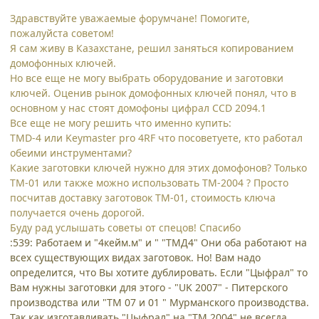
Здравствуйте уважаемые форумчане! Помогите,
пожалуйста советом!
Я сам живу в Казахстане, решил заняться копированием
домофонных ключей.
Но все еще не могу выбрать оборудование и заготовки
ключей. Оценив рынок домофонных ключей понял, что в
основном у нас стоят домофоны цифрал CCD 2094.1
Все еще не могу решить что именно купить:
TMD-4 или Keymaster pro 4RF что посоветуете, кто работал
обеими инструментами?
Какие заготовки ключей нужно для этих домофонов? Только
ТМ-01 или также можно использовать ТМ-2004 ? Просто
посчитав доставку заготовок ТМ-01, стоимость ключа
получается очень дорогой.
Буду рад услышать советы от спецов! Спасибо
:539: Работаем и "4кейм.м" и " "ТМД4" Они оба работают на
всех существующих видах заготовок. Но! Вам надо
определится, что Вы хотите дублировать. Если "Цыфрал" то
Вам нужны заготовки для этого - "UK 2007" - Питерского
производства или "ТМ 07 и 01 " Мурманского производства.
Так как изготавливать "Цыфрал" на "ТМ 2004" не всегда