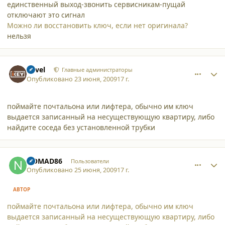
единственный выход-звонить сервисникам-пущай
отключают это сигнал
Можно ли восстановить ключ, если нет оригинала?
нельзя
comment_4745
Author stats
Pavel
Главные администраторы
Опубликовано
23 июня, 2009
17 г.
поймайте почтальона или лифтера, обычно им ключ
выдается записанный на несуществующую квартиру, либо
найдите соседа без установленной трубки
comment_4747
Author stats
NOMAD86
Пользователи
Опубликовано
25 июня, 2009
17 г.
АВТОР
поймайте почтальона или лифтера, обычно им ключ
выдается записанный на несуществующую квартиру, либо