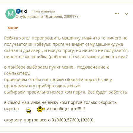
comment_4361
Author stats
maikl
Пользователи
Опубликовано
19 апреля, 2009
17 г.
АВТОР
Ребята хотел перепрошить машинку тмд4 что то ничего не
получается!!!! :rolleyes: прога не видит саму машинку,уже
скачал и драйвер , и новую прогу, но ничего не получается,
пишет везде ошибка,(работаю на vista) может дело в этом ?
в приборе выбираем пункт меню - подключение к
компьютеру.
проверяем чтобы настройки скорости порта были у
программы и у прибора одинаковые
выбираем правильно номер ком порта. Все будет работать
в самой машинке не вижу ком портов только скорость
портов
их вообще нет!!!!!!!
скорости портов всего 3 (9600,57600,19200)