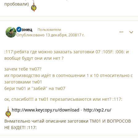
пробовали)
comment_3783
Author stats
Кузнец
Пользователи
Опубликовано
13 декабря, 2008
17 г.
:117:ребята где можно заказать заготовки 07 :105F: :006: и
вообще будут они или нет ?
зачем тебе тм07?
их производство идёт в соотношении 1 к 10 относительно с
заготовками тм01
бери тм01 и "забей" на тм07
ок, спасибо!!!! а тм01 перезаписываются или нет? :117:
http://www.keycopy.ru/download
-
http://xp2.ru/
Внмательно читай описание заготовки ТМ01 И ВОПРОСОВ
НЕ БУДЕТ! :117: