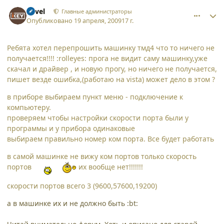
comment_4362
Author stats
Pavel
Главные администраторы
Опубликовано
19 апреля, 2009
17 г.
Ребята хотел перепрошить машинку тмд4 что то ничего не
получается!!!! :rolleyes: прога не видит саму машинку,уже
скачал и драйвер , и новую прогу, но ничего не получается,
пишет везде ошибка,(работаю на vista) может дело в этом ?
в приборе выбираем пункт меню - подключение к
компьютеру.
проверяем чтобы настройки скорости порта были у
программы и у прибора одинаковые
выбираем правильно номер ком порта. Все будет работать
в самой машинке не вижу ком портов только скорость
портов
их вообще нет!!!!!!!
скорости портов всего 3 (9600,57600,19200)
а в машинке их и не должно быть :bt: