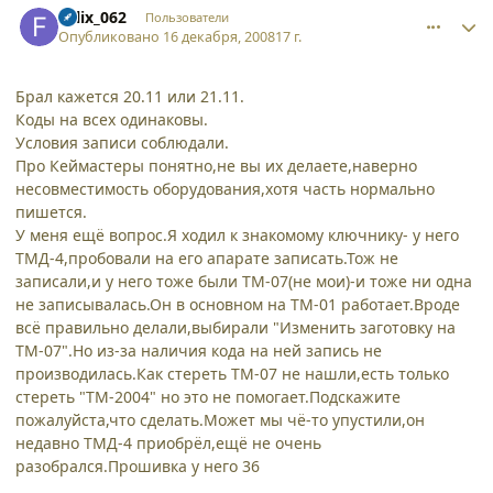
Felix_062
Пользователи
Опубликовано
16 декабря, 2008
17 г.
Брал кажется 20.11 или 21.11.
Коды на всех одинаковы.
Условия записи соблюдали.
Про Кеймастеры понятно,не вы их делаете,наверно
несовместимость оборудования,хотя часть нормально
пишется.
У меня ещё вопрос.Я ходил к знакомому ключнику- у него
ТМД-4,пробовали на его апарате записать.Тож не
записали,и у него тоже были ТМ-07(не мои)-и тоже ни одна
не записывалась.Он в основном на ТМ-01 работает.Вроде
всё правильно делали,выбирали "Изменить заготовку на
ТМ-07".Но из-за наличия кода на ней запись не
производилась.Как стереть ТМ-07 не нашли,есть только
стереть "ТМ-2004" но это не помогает.Подскажите
пожалуйста,что сделать.Может мы чё-то упустили,он
недавно ТМД-4 приобрёл,ещё не очень
разобрался.Прошивка у него 36