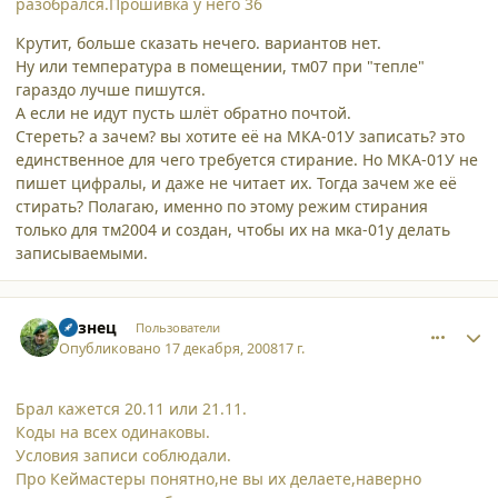
разобрался.Прошивка у него 36
Крутит, больше сказать нечего. вариантов нет.
Ну или температура в помещении, тм07 при "тепле"
гараздо лучше пишутся.
А если не идут пусть шлёт обратно почтой.
Стереть? а зачем? вы хотите её на МКА-01У записать? это
единственное для чего требуется стирание. Но МКА-01У не
пишет цифралы, и даже не читает их. Тогда зачем же её
стирать? Полагаю, именно по этому режим стирания
только для тм2004 и создан, чтобы их на мка-01у делать
записываемыми.
comment_3801
Author stats
Кузнец
Пользователи
Опубликовано
17 декабря, 2008
17 г.
Брал кажется 20.11 или 21.11.
Коды на всех одинаковы.
Условия записи соблюдали.
Про Кеймастеры понятно,не вы их делаете,наверно