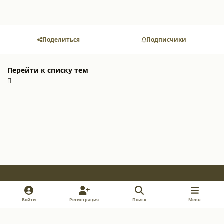
Поделиться
Подписчики
Перейти к списку тем
Light Mode
Dark Mode
System Preference
v
i
y
Войти
Регистрация
Поиск
Menu
k
n
o
Обратная связь
Cookie-файлы
s
u