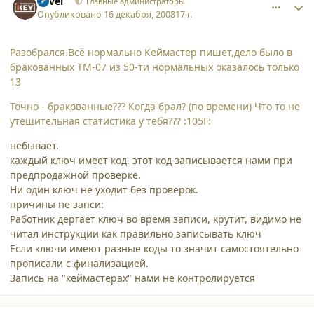
Pavel
Главные администраторы
Опубликовано
16 декабря, 2008
17 г.
Разобрался.Всё нормально Кеймастер пишет,дело было в
бракованных ТМ-07 из 50-ти нормальных оказалось только
13
Точно - бракованные??? Когда брал? (по времени) Что то не
утешительная статистика у тебя??? :105F:
небывает.
каждый ключ имеет код. этот код записывается нами при
предпродажной проверке.
Ни один ключ не уходит без проверок.
причины не запси:
Работник дергает ключ во время записи, крутит, видимо не
читал инструкции как правильно записывать ключ
Если ключи имеют разные коды то значит самостоятельно
прописали с финализацией.
Запись на "кеймастерах" нами не контролируется
comment_3799
Author stats