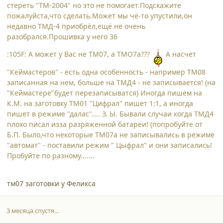
стереть "ТМ-2004" но это не помогает.Подскажите
пожалуйста,что сделать.Может мы чё-то упустили,он
недавно ТМД-4 приобрёл,ещё не очень
разобрался.Прошивка у него 36
:105F: А может у Вас не ТМ07, а ТМО7а???
А насчет
"Кеймастеров" - есть одна особенность - например ТМ08
записанная на нем, больше на ТМД4 - не записывается! (на
"Кеймастере"будет перезаписыватся) Иногда пишем на
К.М. на заготовку ТМ01 "Цифрал" пишет 1:1, а иногда
пишет в режиме "далас".... З. Ы. Бывали случаи когда ТМД4
плохо писал изза разряженной батареи! (попробуйте от
Б.П. Было,что некоторые ТМ07а не записывались в режиме
"автомат" - поставили режим " Цыфрал" и они записались!
Пробуйте по разному.......
тм07 заготовки у Феликса
3 месяца спустя...