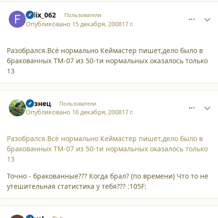
comment_3796
Author stats
Felix_062
Пользователи
Опубликовано
15 декабря, 2008
17 г.
Разобрался.Всё нормально Кеймастер пишет,дело было в
бракованных ТМ-07 из 50-ти нормальных оказалось только
13
comment_3797
Author stats
Кузнец
Пользователи
Опубликовано
16 декабря, 2008
17 г.
Разобрался.Всё нормально Кеймастер пишет,дело было в
бракованных ТМ-07 из 50-ти нормальных оказалось только
13
Точно - бракованные??? Когда брал? (по времени) Что то не
утешительная статистика у тебя??? :105F:
comment_3798
Author stats