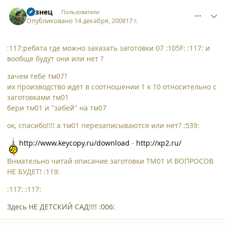
comment_3790
Author stats
Кузнец
Пользователи
Опубликовано
14 декабря, 2008
17 г.
:117:ребята где можно заказать заготовки 07 :105F: :117: и
вообще будут они или нет ?
зачем тебе тм07?
их производство идёт в соотношении 1 к 10 относительно с
заготовками тм01
бери тм01 и "забей" на тм07
ок, спасибо!!!! а тм01 перезаписываются или нет? :539:
http://www.keycopy.ru/download
-
http://xp2.ru/
Внмательно читай описание заготовки ТМ01 И ВОПРОСОВ
НЕ БУДЕТ! :119:
:117: :117:
Здесь НЕ ДЕТСКИЙ САД!!!! :006: