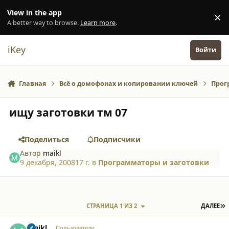
Перейти к содержанию
View in the app
×
Di
A better way to browse.
Learn more
.
iKey
Войти
Главная
Всё о домофонах и копировании ключей
Прог
ищу заготовки тм 07
Поделиться
Подписчики
Автор
maikl
9 декабря, 2008
17 г.
в
Программаторы и заготовки
П
СТРАНИЦА 1 ИЗ 2
ДАЛЕЕ
comment_3758
Author stats
maikl
Пользователи