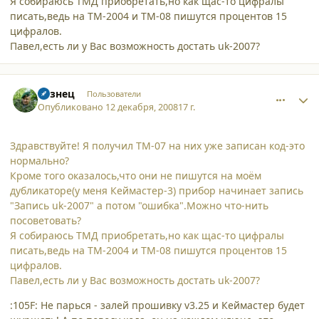
Я собираюсь ТМД приобретать,но как щас-то цифралы
писать,ведь на ТМ-2004 и ТМ-08 пишутся процентов 15
цифралов.
Павел,есть ли у Вас возможность достать uk-2007?
comment_3776
Author stats
Кузнец
Пользователи
Опубликовано
12 декабря, 2008
17 г.
Здравствуйте! Я получил ТМ-07 на них уже записан код-это
нормально?
Кроме того оказалось,что они не пишутся на моём
дубликаторе(у меня Кеймастер-3) прибор начинает запись
"Запись uk-2007" а потом "ошибка".Можно что-нить
посоветовать?
Я собираюсь ТМД приобретать,но как щас-то цифралы
писать,ведь на ТМ-2004 и ТМ-08 пишутся процентов 15
цифралов.
Павел,есть ли у Вас возможность достать uk-2007?
:105F: Не парься - залей прошивку v3.25 и Кеймастер будет