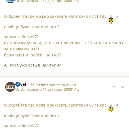
Опубликовано
11 декабря, 2008
17 г.
:006:ребята где можно заказать заготовки 07 :105F:
и
вообще будут они или нет ?
зачем тебе тм07?
их производство идёт в соотношении 1 к 10 относительно с
заготовками тм01
бери тм01 и "забей" на тм07
А ТМ01 уже есть в наличии?
comment_3772
Author stats
Pavel
Главные администраторы
Опубликовано
11 декабря, 2008
17 г.
:006:ребята где можно заказать заготовки 07 :105F:
и
вообще будут они или нет ?
зачем тебе тм07?