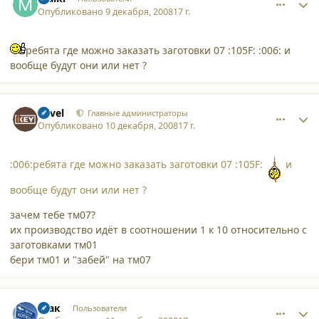
Опубликовано
9 декабря, 2008
17 г.
ребята где можно заказать заготовки 07 :105F: :006: и
вообще будут они или нет ?
comment_3766
Author stats
Pavel
Главные администраторы
Опубликовано
10 декабря, 2008
17 г.
:006:ребята где можно заказать заготовки 07 :105F:
и
вообще будут они или нет ?
зачем тебе тм07?
их производство идёт в соотношении 1 к 10 относительно с
заготовками тм01
бери тм01 и "забей" на тм07
comment_3771
Author stats
Шак
Пользователи