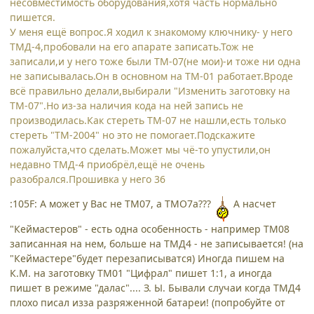
несовместимость оборудования,хотя часть нормально
пишется.
У меня ещё вопрос.Я ходил к знакомому ключнику- у него
ТМД-4,пробовали на его апарате записать.Тож не
записали,и у него тоже были ТМ-07(не мои)-и тоже ни одна
не записывалась.Он в основном на ТМ-01 работает.Вроде
всё правильно делали,выбирали "Изменить заготовку на
ТМ-07".Но из-за наличия кода на ней запись не
производилась.Как стереть ТМ-07 не нашли,есть только
стереть "ТМ-2004" но это не помогает.Подскажите
пожалуйста,что сделать.Может мы чё-то упустили,он
недавно ТМД-4 приобрёл,ещё не очень
разобрался.Прошивка у него 36
:105F: А может у Вас не ТМ07, а ТМО7а???
А насчет
"Кеймастеров" - есть одна особенность - например ТМ08
записанная на нем, больше на ТМД4 - не записывается! (на
"Кеймастере"будет перезаписыватся) Иногда пишем на
К.М. на заготовку ТМ01 "Цифрал" пишет 1:1, а иногда
пишет в режиме "далас".... З. Ы. Бывали случаи когда ТМД4
плохо писал изза разряженной батареи! (попробуйте от