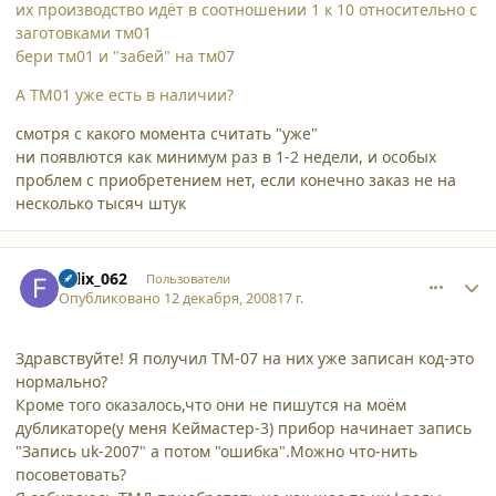
их производство идёт в соотношении 1 к 10 относительно с
заготовками тм01
бери тм01 и "забей" на тм07
А ТМ01 уже есть в наличии?
смотря с какого момента считать "уже"
ни появлются как минимум раз в 1-2 недели, и особых
проблем с приобретением нет, если конечно заказ не на
несколько тысяч штук
comment_3775
Author stats
Felix_062
Пользователи
Опубликовано
12 декабря, 2008
17 г.
Здравствуйте! Я получил ТМ-07 на них уже записан код-это
нормально?
Кроме того оказалось,что они не пишутся на моём
дубликаторе(у меня Кеймастер-3) прибор начинает запись
"Запись uk-2007" а потом "ошибка".Можно что-нить
посоветовать?