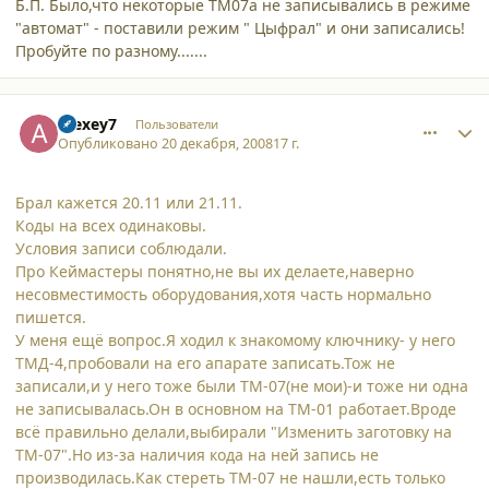
Б.П. Было,что некоторые ТМ07а не записывались в режиме
"автомат" - поставили режим " Цыфрал" и они записались!
Пробуйте по разному.......
comment_3807
Author stats
Alexey7
Пользователи
Опубликовано
20 декабря, 2008
17 г.
Брал кажется 20.11 или 21.11.
Коды на всех одинаковы.
Условия записи соблюдали.
Про Кеймастеры понятно,не вы их делаете,наверно
несовместимость оборудования,хотя часть нормально
пишется.
У меня ещё вопрос.Я ходил к знакомому ключнику- у него
ТМД-4,пробовали на его апарате записать.Тож не
записали,и у него тоже были ТМ-07(не мои)-и тоже ни одна
не записывалась.Он в основном на ТМ-01 работает.Вроде
всё правильно делали,выбирали "Изменить заготовку на
ТМ-07".Но из-за наличия кода на ней запись не
производилась.Как стереть ТМ-07 не нашли,есть только