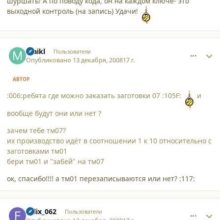
шуршать! А по поводу кода, он на каждом ключе- это
выходной контроль (на запись) Удачи!
comment_3779
Author stats
maikl
Пользователи
Опубликовано
13 декабря, 2008
17 г.
АВТОР
:006:ребята где можно заказать заготовки 07 :105F:
и
вообще будут они или нет ?
зачем тебе тм07?
их производство идёт в соотношении 1 к 10 относительно с
заготовками тм01
бери тм01 и "забей" на тм07
ок, спасибо!!!! а тм01 перезаписываются или нет? :117:
comment_3780
Author stats
Felix_062
Пользователи