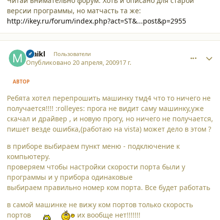
Читай внимательно форум. Хоть и описано для старой
версии программы, но матчасть та же:
http://ikey.ru/forum/index.php?act=ST&...post&p=2955
comment_4363
Author stats
maikl
Пользователи
Опубликовано
20 апреля, 2009
17 г.
АВТОР
Ребята хотел перепрошить машинку тмд4 что то ничего не
получается!!!! :rolleyes: прога не видит саму машинку,уже
скачал и драйвер , и новую прогу, но ничего не получается,
пишет везде ошибка,(работаю на vista) может дело в этом ?
в приборе выбираем пункт меню - подключение к
компьютеру.
проверяем чтобы настройки скорости порта были у
программы и у прибора одинаковые
выбираем правильно номер ком порта. Все будет работать
в самой машинке не вижу ком портов только скорость
портов
их вообще нет!!!!!!!