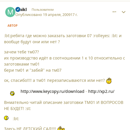
comment_4358
Author stats
maikl
Пользователи
Опубликовано
19 апреля, 2009
17 г.
АВТОР
:bt:ребята где можно заказать заготовки 07 :rolleyes: :bt: и
вообще будут они или нет ?
зачем тебе тм07?
их производство идёт в соотношении 1 к 10 относительно с
заготовками тм01
бери тм01 и "забей" на тм07
ок, спасибо!!!! а тм01 перезаписываются или нет?
http://www.keycopy.ru/download
-
http://xp2.ru/
Внмательно читай описание заготовки ТМ01 И ВОПРОСОВ
НЕ БУДЕТ! :st:
:bt:
Здесь НЕ ДЕТСКИЙ САД!!!!