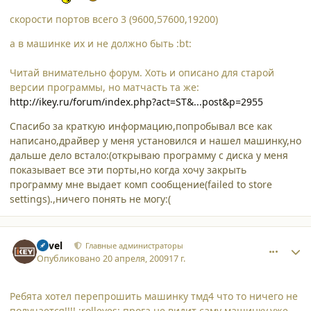
скорости портов всего 3 (9600,57600,19200)
а в машинке их и не должно быть :bt:
Читай внимательно форум. Хоть и описано для старой
версии программы, но матчасть та же:
http://ikey.ru/forum/index.php?act=ST&...post&p=2955
Спасибо за краткую информацию,попробывал все как
написано,драйвер у меня установился и нашел машинку,но
дальше дело встало:(открываю программу с диска у меня
показывает все эти порты,но когда хочу закрыть
программу мне выдает комп сообщение(failed to store
settings).,ничего понять не могу:(
comment_4364
Author stats
Pavel
Главные администраторы
Опубликовано
20 апреля, 2009
17 г.
Ребята хотел перепрошить машинку тмд4 что то ничего не
получается!!!! :rolleyes: прога не видит саму машинку,уже