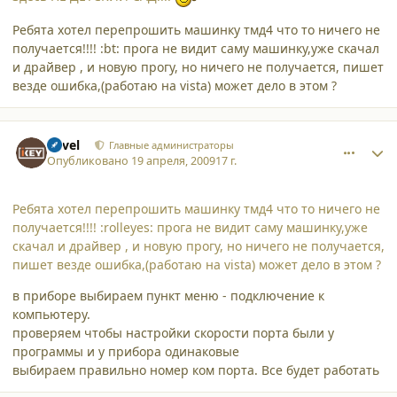
Ребята хотел перепрошить машинку тмд4 что то ничего не
получается!!!! :bt: прога не видит саму машинку,уже скачал
и драйвер , и новую прогу, но ничего не получается, пишет
везде ошибка,(работаю на vista) может дело в этом ?
comment_4360
Author stats
Pavel
Главные администраторы
Опубликовано
19 апреля, 2009
17 г.
Ребята хотел перепрошить машинку тмд4 что то ничего не
получается!!!! :rolleyes: прога не видит саму машинку,уже
скачал и драйвер , и новую прогу, но ничего не получается,
пишет везде ошибка,(работаю на vista) может дело в этом ?
в приборе выбираем пункт меню - подключение к
компьютеру.
проверяем чтобы настройки скорости порта были у
программы и у прибора одинаковые
выбираем правильно номер ком порта. Все будет работать