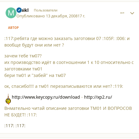
comment_3785
Author stats
maikl
Пользователи
Опубликовано
13 декабря, 2008
17 г.
АВТОР
:117:ребята где можно заказать заготовки 07 :105F: :006: и
вообще будут они или нет ?
зачем тебе тм07?
их производство идёт в соотношении 1 к 10 относительно с
заготовками тм01
бери тм01 и "забей" на тм07
ок, спасибо!!!! а тм01 перезаписываются или нет? :119:
http://www.keycopy.ru/download
-
http://xp2.ru/
Внмательно читай описание заготовки ТМ01 И ВОПРОСОВ
НЕ БУДЕТ! :117:
:117: :117: