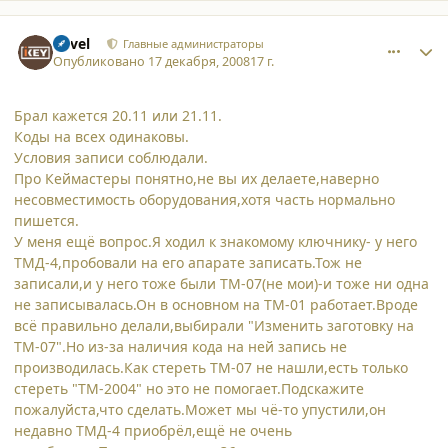
comment_3800
Author stats
Pavel
Главные администраторы
Опубликовано
17 декабря, 2008
17 г.
Брал кажется 20.11 или 21.11.
Коды на всех одинаковы.
Условия записи соблюдали.
Про Кеймастеры понятно,не вы их делаете,наверно
несовместимость оборудования,хотя часть нормально
пишется.
У меня ещё вопрос.Я ходил к знакомому ключнику- у него
ТМД-4,пробовали на его апарате записать.Тож не
записали,и у него тоже были ТМ-07(не мои)-и тоже ни одна
не записывалась.Он в основном на ТМ-01 работает.Вроде
всё правильно делали,выбирали "Изменить заготовку на
ТМ-07".Но из-за наличия кода на ней запись не
производилась.Как стереть ТМ-07 не нашли,есть только
стереть "ТМ-2004" но это не помогает.Подскажите
пожалуйста,что сделать.Может мы чё-то упустили,он
недавно ТМД-4 приобрёл,ещё не очень