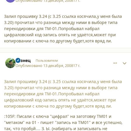
Опубликовано
13 декабря, 2008
17 г.
Залил прошивку 3.24 (с 3.25 ссылка косячила,у меня была
3.20) прочитал что разница между ними в выборе типа
перекодировки для ТМ-01.Попробывал набрал
цифраловский код-запись опять не удаётся,может при
копировании с ключа по другому будет,хотя вряд ли.
comment_3782
Author stats
Кузнец
Пользователи
Опубликовано
13 декабря, 2008
17 г.
Залил прошивку 3.24 (с 3.25 ссылка косячила,у меня была
3.20) прочитал что разница между ними в выборе типа
перекодировки для ТМ-01.Попробывал набрал
цифраловский код-запись опять не удаётся,может при
копировании с ключа по другому будет,хотя вряд ли.
:105F: Писали с ключа "цифрал" на заготовку ТМ01 и
"метаком" на 01 - пишет "запись на ТМ01" и все успешно,
так, что пробуй.... З. Ы. (набирать и записывать не